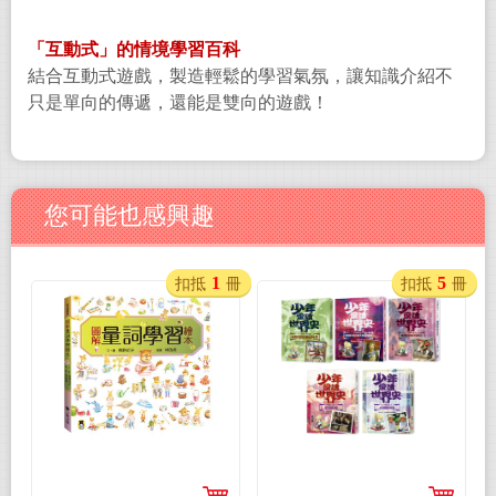
「互動式」的情境學習百科
結合互動式遊戲，製造輕鬆的學習氣氛，讓知識介紹不
只是單向的傳遞，還能是雙向的遊戲！
您可能也感興趣
1
5
扣抵
冊
扣抵
冊