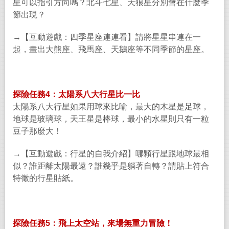
星可以指引方向嗎？北斗七星、天狼星分別會在什麼季
節出現？
→
【互動遊戲：四季星座連連看】請將星星串連在一
起，畫出大熊座、飛馬座、天鵝座等不同季節的星座。
探險任務
4
：太陽系八大行星比一比
太陽系八大行星如果用球來比喻，最大的木星是足球，
地球是玻璃球，天王星是棒球，最小的水星則只有一粒
豆子那麼大！
→
【互動遊戲：行星的自我介紹】哪顆行星跟地球最相
似？誰距離太陽最遠？誰幾乎是躺著自轉？請貼上符合
特徵的行星貼紙。
探險任務
5
：飛上太空站，來場無重力冒險！