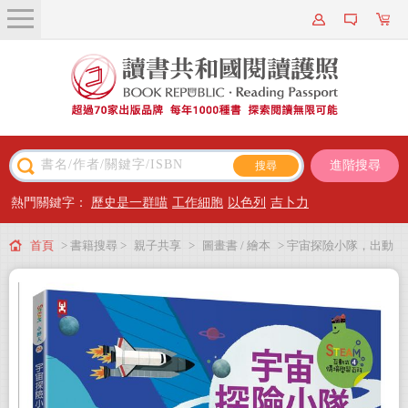
關於我們
近期新書
書籍搜尋
進階搜尋
主題閱讀
熱門關鍵字：
歷史是一群喵
工作細胞
以色列
吉卜力
出版專區
首頁
> 書籍搜尋 >
親子共享
>
圖畫書 / 繪本
> 宇宙探險小隊，出動
會員專屬
了!【附69款真好玩貼紙】(STEAM互動式情境學習百科4)
會員儲值方案