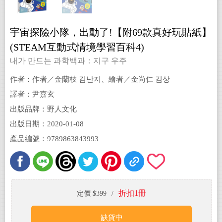
宇宙探險小隊，出動了!【附69款真好玩貼紙】
(STEAM互動式情境學習百科4)
내가 만드는 과학백과：지구 우주
作者：作者／金蘭枝 김난지、繪者／金尚仁 김상
인、審定／鄭昌勳 정창훈
譯者：尹嘉玄
出版品牌：野人文化
出版日期：2020-01-08
產品編號：9789863843993
折扣1冊
定價 $399
/
缺貨中