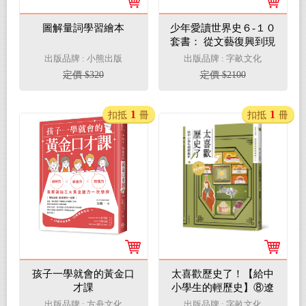
圖解量詞學習繪本
少年愛讀世界史６-１０
套書： 從文藝復興到現
代史 （五冊+五集有聲
出版品牌 : 小熊出版
出版品牌 : 字畝文化
書）
定價 $320
定價 $2100
1
1
扣抵
冊
扣抵
冊
孩子一學就會的黃金口
太喜歡歷史了！【給中
才課
小學生的輕歷史】⑧遼
金西夏元
出版品牌 : 方舟文化
出版品牌 : 字畝文化