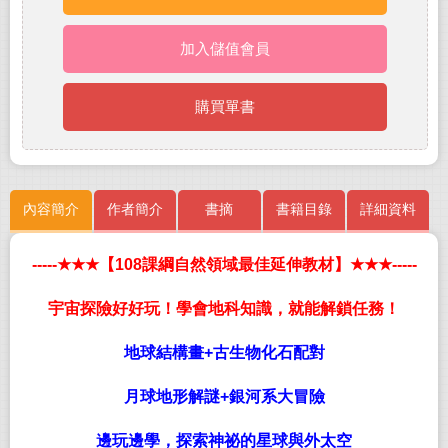
加入儲值會員
購買單書
內容簡介
作者簡介
書摘
書籍目錄
詳細資料
-----
★★★
【
108
課綱自然領域最佳延伸教材】
★★★
-----
宇宙探險好好玩！學會地科知識，就能解鎖任務！
地球結構畫
+
古生物化石配對
月球地形解謎
+
銀河系大冒險
邊玩邊學，探索神祕的星球與外太空