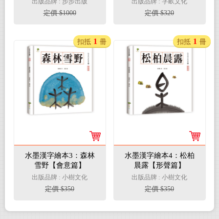
出版品牌 : 步步出版
出版品牌 : 字畝文化
祕密派對+我們認識的
定價 $1000
定價 $320
第一天+下雨天好無聊
+麗莎坐火車)
1
1
扣抵
冊
扣抵
冊
水墨漢字繪本3：森林
水墨漢字繪本4：松柏
雪野【會意篇】
晨露【形聲篇】
出版品牌 : 小樹文化
出版品牌 : 小樹文化
定價 $350
定價 $350