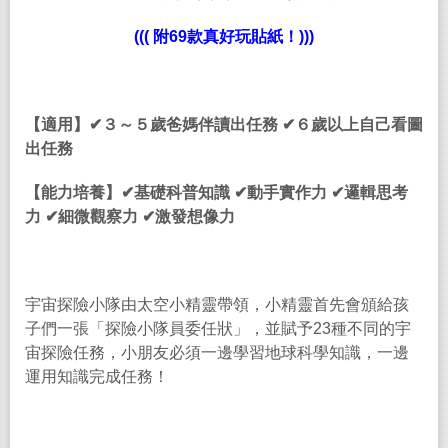
(((
附
69
款真好玩貼紙！
)))
【適用】
✔
３～５歲爸媽伴讀出任務
✔
６歲以上自己看圖
出任務
【能力培養】
✔
基礎科普知識
✔
動手實作力
✔
邏輯思考
力
✔
細微觀察力
✔
激發想像力
宇宙探險小隊由太空小精靈帶領，小精靈首先會頒給孩
子們一張「探險小隊員委任狀」，並賦予
23
種不同的宇
宙探險任務，小朋友必須一邊學習地球科學知識，一邊
運用知識完成任務！