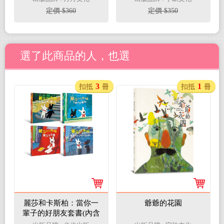
定價 $360
定價 $350
選了此商品的人，也選
3
1
扣抵
冊
扣抵
冊
麗莎和卡斯柏：當你一
爺爺的花園
輩子的好朋友套書(內含
四冊)：(龐畢度中心的