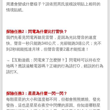
周遭會變成什麼樣子？請依照芮氏規模說明貼上相符的
情境貼紙。
探險任務
2
：閃電為什麼比打雷快？
我們先看見閃電再聽見雷聲，是因為光比聲音的速度
快。聲音一秒只能跑
340
公尺，光卻能跑
3
億公尺；光不
到
2
秒就能抵達月球，但聲音需要
2
週才能抵達！
→
【互動遊戲：閃電來了怎麼辦？】閃電時可以待在空
地嗎？應該遠離電器嗎？正確的行為請打
O
，錯誤的行為
請打
X
。
探險任務
3
：星星為什麼一閃一閃？
每顆星星的大小和溫度都不同，但都會熊熊燃燒、發光
發熱，這也是星星在夜空中閃爍的原因。你知道哪顆星