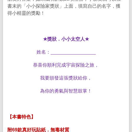
書末的「小小探險家獎狀」上面，填寫自己的名字，獲
得小精靈的獎勵！
★
獎狀．小小太空人
★
姓名：
_________________
恭喜你順利完成宇宙探險之旅，
我要頒發這張獎狀給你，
為你的勇氣與智慧鼓掌！
【本書特色】
附
69
款真好玩貼紙．無毒材質