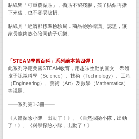
貼紙皆「可重覆黏貼」，撕貼不留殘膠，孩子貼錯再撕
下來後，也不容易破損。
貼紙具「經濟部標準檢驗局
．
商品檢驗標識」認證，讓
家長能夠放心陪同孩子玩樂。
「
STEAM
學習百科」系列繪本第四彈！
此系列呼應美國
STEAM
教育，用趣味生動的圖文，帶領
孩子認識科學（
Science
）、技術（
Technology
）、工程
（
Engineering
）、藝術（
Art
）及數學（
Mathematics
）
等議題。
——
系列第
1-3
冊
——
《人體探險小隊，出動了！》、《自然探險小隊，出動
了！》、《科學探險小隊，出動了！》