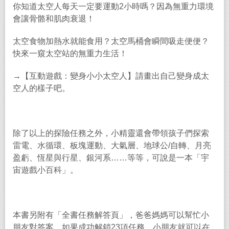
你知道太空人每天一定要運動
2
小時嗎？因為無重力環境
會讓骨骼和肌肉衰退！
太空食物加熱水就能食用？太空馬桶會瞬間吸走便便？
快來一窺太空站的無重力生活！
→
【互動遊戲：變身小小太空人】請畫出自己變身成太
空人的樣子吧。
除了以上的探險任務之外，小精靈還會帶領孩子們探索
雷電、水循環、板塊運動、大氣層、地球公
/
自轉、月亮
盈虧、恆星與行星、銀河系
……
等等，可說是一本「宇
宙遊戲小百科」。
本書另附有「全書任務解答頁」，爸爸媽媽可以幫忙小
朋友對答案，如果成功解鎖
23
項任務，小朋友就可以在