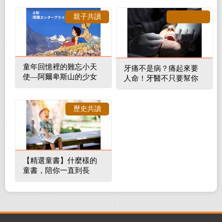
親子共讀
童年回憶裡的難忘小天
牙痛不是病？痛起來要
使—阿爾卑斯山的少女
人命！牙醫不只要幫你
補蛀牙，還要觀察口腔
裡的整體環境
歷史共讀
【精選童書】什麼樣的
童書，陪你一直到長
大！