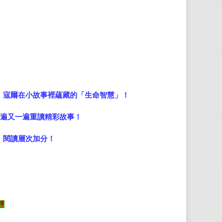
曾任
《動
．寇爾在小故事裡蘊藏的「生命智慧」！
一遍又一遍重讀精彩故事！
，閱讀層次加分！
經