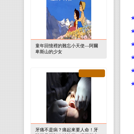
童年回憶裡的難忘小天使—阿爾
卑斯山的少女
牙痛不是病？痛起來要人命！牙