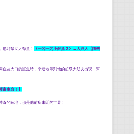
，也能幫助大鯨魚！
《一閃一閃小銀魚２》
→
人與人【隨機
開血盆大口的鯊魚時，幸運地等到他的超級大朋友出現，幫
豐富生命！】
神奇的陸地，那是他前所未聞的世界！