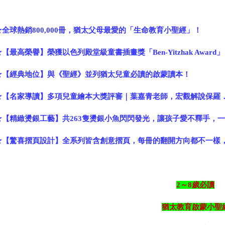
★全球熱銷800,000冊，猶太父母最愛的「生命教育小聖經」！
★【最高榮譽】榮獲以色列殿堂級童書插畫獎「Ben-Yitzhak Award」
★【經典地位】與《聖經》並列猶太兒童必讀的啟蒙讀本！
★【名家導讀】多項兒童繪本大獎評審｜葉嘉青老師，宏觀解說保羅
★【精緻燙銀工藝】共263隻燙銀小魚閃閃發光，讓孩子愛不釋手，
★【驚喜摺頁設計】全系列皆含創意摺頁，每冊的翻開方向都不一樣
2
～8歲必讀
猶太教育啟蒙小聖