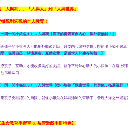
從「人與我」、「人與人」到「人與世界」
從微觀到宏觀的全人教育！
《一閃一閃小銀魚１》
→
人與我【真正的勇氣來自內心，與外表無關！】
告訴孩子弱小與強大不能用外觀來判斷，只要內心懷抱勇氣，即使渺小如小銀魚
應變、保護自己，關懷朋友、互助友愛，是猶太人的生存智慧！】
教導孩子「互助」才能收獲美好的友誼。就像平時熱心助人的小銀魚，在碰上咧
助他逃離鯊口！
《一閃一閃小銀魚３》
→
人與世界【從小培養「探索世界」的勇氣，拓展視野、
鼓勵孩子突破認知的局限，就像小銀魚在鵜鶘沛沛的幫助下，發現大海之外還有
【生命教育學習單
&
益智遊戲手冊特色】