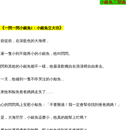
小銀魚三部曲
《
》
一閃一閃小銀魚1：小銀魚立大功
從前從前，在深藍色的大海裡，
住著一隻小到不能再小的小銀魚，他叫閃閃。
閃閃和其他的小銀魚都不一樣，他最喜歡獨自在浪濤裡自由來去。
有一天，他碰到一隻不停哭泣的小鯨魚，
原來他和鯨魚爸爸媽媽走失了……
熱心的閃閃馬上安慰小鯨魚：「不要難過！我一定會幫你找到爸爸媽媽！」
可是，大海茫茫，小銀魚這麼小，他真的能幫上忙嗎？