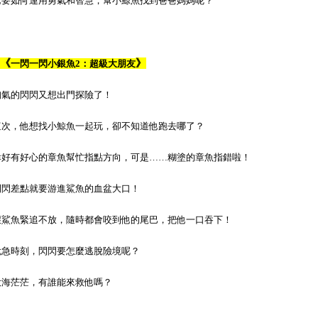
他要如何運用勇氣和智慧，幫小鯨魚找到爸爸媽媽呢？
《
》
一閃一閃小銀魚2：超級大朋友
淘氣的閃閃又想出門探險了！
這次，他想找小鯨魚一起玩，卻不知道他跑去哪了？
幸好有好心的章魚幫忙指點方向，可是……糊塗的章魚指錯啦！
閃閃差點就要游進鯊魚的血盆大口！
壞鯊魚緊追不放，隨時都會咬到他的尾巴，把他一口吞下！
危急時刻，閃閃要怎麼逃脫險境呢？
大海茫茫，有誰能來救他嗎？