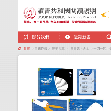
關於我們
近期新書
首頁
> 書籍搜尋 >
親子共享
>
圖畫書 / 繪本
> 一閃一閃