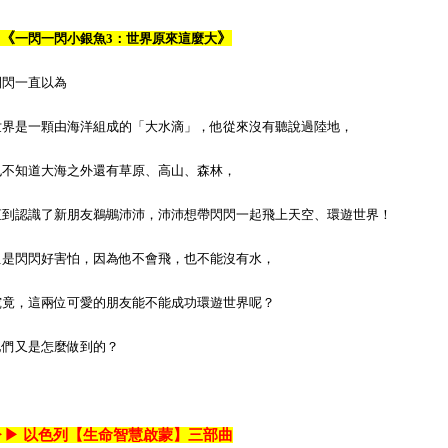
《
》
一閃一閃小銀魚3：世界原來這麼大
閃閃一直以為
世界是一顆由海洋組成的「大水滴」，他從來沒有聽說過陸地，
也不知道大海之外還有草原、高山、森林，
直到認識了新朋友鵜鶘沛沛，沛沛想帶閃閃一起飛上天空、環遊世界！
但是閃閃好害怕，因為他不會飛，也不能沒有水，
究竟，這兩位可愛的朋友能不能成功環遊世界呢？
他們又是怎麼做到的？
▶▶
以色列【生命智慧啟蒙】三部曲