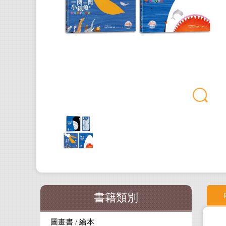
書籍類別
圖畫書 / 繪本