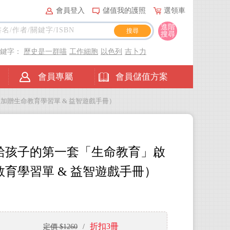
會員登入
儲值我的護照
選領車
進階
搜尋
關鍵字：
歷史是一群喵
工作細胞
以色列
吉卜力
會員專屬
會員儲值方案
加贈生命教育學習單 & 益智遊戲手冊）
給孩子的第一套「生命教育」啟
育學習單 & 益智遊戲手冊）
折扣3冊
定價 $1260
/