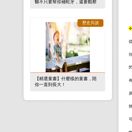
醫不只要幫你補蛀牙，還要觀察
口腔裡的整體環境
歷史共讀
✣
【精選童書】什麼樣的童書，陪
你一直到長大！