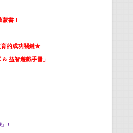
保羅
啟蒙書！
★
以
★
以
教育的成功關鍵★
保羅
銀魚
 & 益智遊戲手冊」
不僅
破
800
除了
世後
羅凡
蒙」！