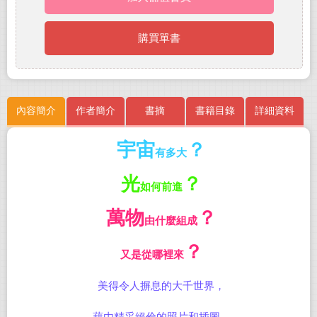
購買單書
內容簡介
作者簡介
書摘
書籍目錄
詳細資料
宇宙
？
有多大
光
？
如何前進
萬物
？
由什麼組成
？
又是從哪裡來
美得令人摒息的大千世界，