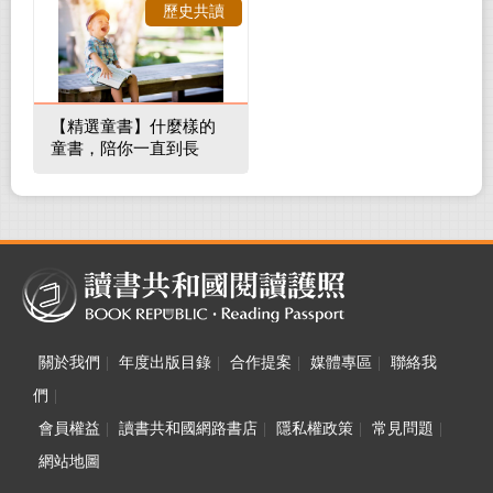
歷史共讀
【精選童書】什麼樣的
童書，陪你一直到長
大！
關於我們
|
年度出版目錄
|
合作提案
|
媒體專區
|
聯絡我
們
|
會員權益
|
讀書共和國網路書店
|
隱私權政策
|
常見問題
|
網站地圖