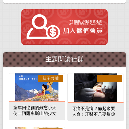
主題閱讀社群
親子共讀
童年回憶裡的難忘小天
牙痛不是病？痛起來要
使—阿爾卑斯山的少女
人命！牙醫不只要幫你
補蛀牙，還要觀察口腔
裡的整體環境