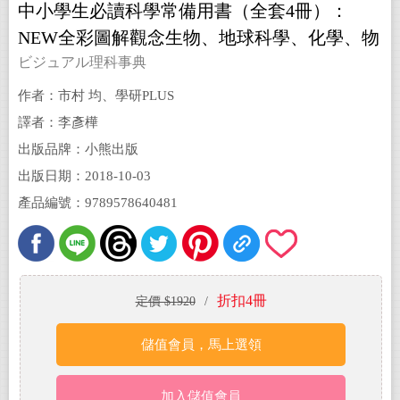
中小學生必讀科學常備用書（全套4冊）：
NEW全彩圖解觀念生物、地球科學、化學、物
理
ビジュアル理科事典
作者：市村 均、學研PLUS
譯者：李彥樺
出版品牌：小熊出版
出版日期：2018-10-03
產品編號：9789578640481
折扣4冊
定價 $1920
/
儲值會員，馬上選領
加入儲值會員