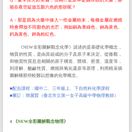
Q：夏季煙火好美麗，但為什麼原本是圓球狀的火藥，卻
能在夜空綻放五顏六色的形狀呢？
A：那是因為火藥中摻入一些金屬粉末，每種金屬在燃燒
時會釋放不同顏色的光芒，例如銅為青綠色、鈉為黃色、
鈣為黃色、鉀為粉紅色。
《NEW全彩圖解觀念化學》談述的是基礎化學概念，
物質的性質，是由其組成的分子及原子來決定。從微觀，
和物質性質息息相關的原子構造、體積、密度、溫度等，
到溶解、酸鹼性質、燃燒與氧化還原等原理，利用精采插
圖解構那些較難以想像的化學概念。
■
配合課程：國中二、三年級上、下自然科化學課程
■審訂：簡麗賢（臺北市立第一女子高級中學物理教師）
4
《NEW全彩圖解觀念物理》