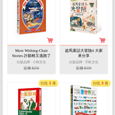
More Wishing-Chair
超馬童話大冒險4 大家
Stories 許願椅又逃跑了
來分享
【全英文學習版】：英
出版品牌 : 小樹文化
出版品牌 : 字畝文化
國孩童票選最受歡迎兒
定價 $250
定價 $330
童文學作家代表作(中小
學生150+英文單字)-許
願椅系列3（完結篇）
1
3
扣抵
冊
扣抵
冊