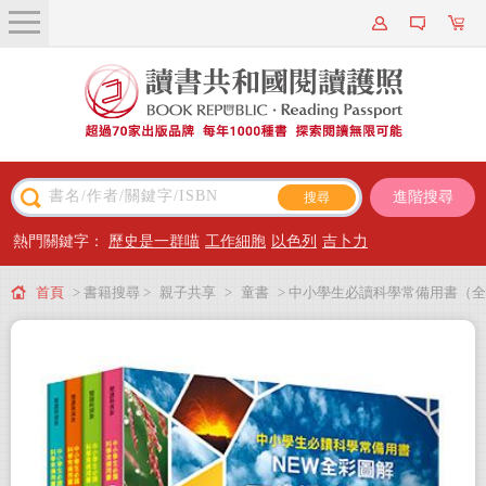
關於我們
近期新書
書籍搜尋
進階搜尋
主題閱讀
熱門關鍵字：
歷史是一群喵
工作細胞
以色列
吉卜力
出版專區
首頁
> 書籍搜尋 >
親子共享
>
童書
> 中小學生必讀科學常備用書（全
會員專屬
套4冊）：NEW全彩圖解觀念生物、地球科學、化學、物理
會員儲值方案