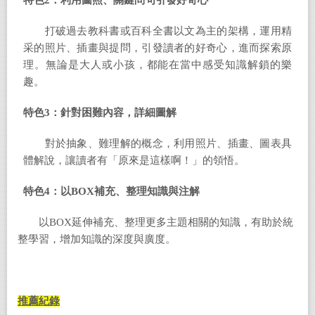
特色
2
：利用圖照、關鍵問句引發好奇心
打破過去教科書或百科全書以文為主的架構，運用精
采的照片、插畫與提問，引發讀者的好奇心，進而探索原
理。無論是大人或小孩，都能在當中感受知識解鎖的樂
趣。
特色
3
：針對困難內容，詳細圖解
對於抽象、難理解的概念，利用照片、插畫、圖表具
體解說，讓讀者有「原來是這樣啊！」的領悟。
特色
4
：以
BOX
補充、整理知識與注解
以BOX延伸補充、整理更多主題相關的知識，有助於統
整學習，增加知識的深度與廣度。
推薦紀錄