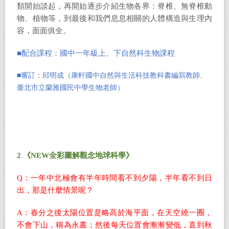
類開始談起，再開始逐步介紹生物各界：脊椎、無脊椎動
物、植物等，到最後和我們息息相關的人體構造與生理內
容，面面俱全。
■
配合課程：國中一年級上、下自然科生物課程
■
審訂：邱明成（康軒國中自然與生活科技教科書編寫教師、
臺北市立蘭雅國民中學生物老師）
2
《NEW全彩圖解觀念地球科學》
Q：一年中北極會有半年時間看不到夕陽，半年看不到日
出，那是什麼情景呢？
A：春分之後太陽位置是略高於海平面，在天空繞一圈，
不會下山，稱為永晝；然後每天位置會漸漸變低，直到秋