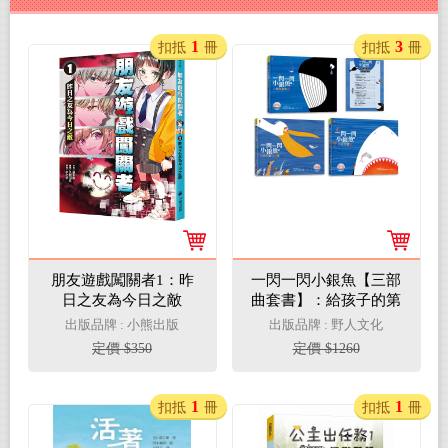
1
3
扣抵
冊
扣抵
冊
朋友遊戲闖關者1：昨
一閃一閃小銀魚【三部
日之友為今日之敵
曲套書】：給孩子的第
一套「生命教育」啟蒙
出版品牌 : 小熊出版
出版品牌 : 野人文化
書（全系列燙銀精裝，
定價 $350
定價 $1260
加贈生命教育學習單 &
益智遊戲手冊）
1
1
扣抵
冊
扣抵
冊