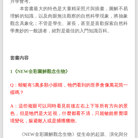
升學會考。
本套書最大的特色是大量精采照片與插畫，圖解不易
理解的知識，以及肉眼無法觀察的自然科學現象，將抽象
觀念具象化；不管是學生、家長，甚至是喜歡探索自然科
學奧妙的一般讀者，絕對是最佳的入門知識百科。
套書內容
1
《NEW全彩圖解觀念生物》
Q：蜻蜓有5萬多顆小眼睛，牠們看到的世界會像萬花筒一
樣嗎？
A：這些複眼可以同時看見前後左右上下等所有方向的景
色，但是牠們是大近視，什麼都看不清，只能敏銳察覺環
境變化，躲避敵人或是捕獲獵物。
《NEW全彩圖解觀念生物》從生命的起源、演化與分