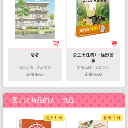
活著
公主出任務1：怪獸警
報
出版品牌 : 步步出版
出版品牌 : 字畝文化
定價 $300
定價 $300
選了此商品的人，也選
1
1
扣抵
冊
扣抵
冊