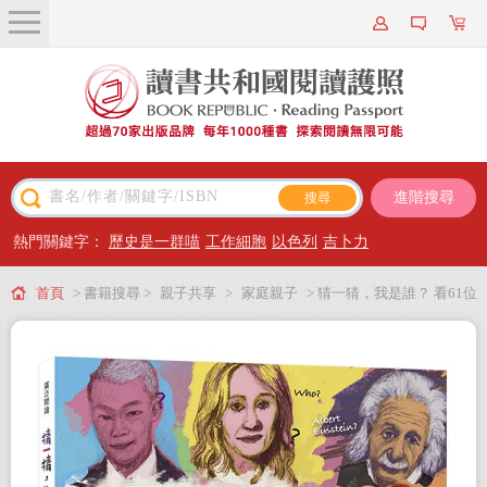
關於我們
近期新書
書籍搜尋
進階搜尋
主題閱讀
熱門關鍵字：
歷史是一群喵
工作細胞
以色列
吉卜力
出版專區
首頁
> 書籍搜尋 >
親子共享
>
家庭親子
> 猜一猜，我是誰？ 看61位
會員專屬
名人怎樣做自己
會員儲值方案