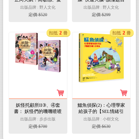
爭辯、超固執、情緒強
+專注+靈活運用
出版品牌 : 野人文化
出版品牌 : 野人文化
烈...這些讓人抓狂的性
定價 $520
定價 $299
格，可以轉化成優勢！
【拯救百萬對父母的30
年超實用教養經典】
2
2
扣抵
冊
扣抵
冊
妖怪托顧所II③、④套
鱷魚偵探(2)：心理學家
書： 妖怪們的嘰嘰喳喳
給孩子的【SEL情緒引
／久藏家的陌生訪客
導】故事集
出版品牌 : 步步出版
出版品牌 : 小樹文化
定價 $700
定價 $630