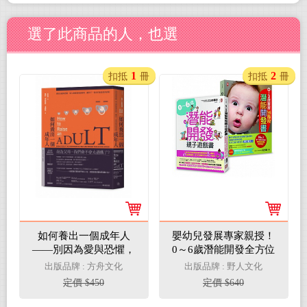
選了此商品的人，也選
1
2
扣抵
冊
扣抵
冊
如何養出一個成年人
嬰幼兒發展專家親授！
——別因為愛與恐懼，
0～6歲潛能開發全方位
落入過度教養的陷阱，
套書（二冊）：《0~3
出版品牌 : 方舟文化
出版品牌 : 野人文化
讓孩子一直活在延長的
歲寶寶14階段潛能開發
定價 $450
定價 $640
青春期
書》＋《0～6歲潛能開
發親子遊戲書》