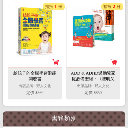
1
2
扣抵
冊
扣抵
冊
給孩子的全腦學習潛能
ADD & ADHD過動兒家
開發書
庭必備聖經：《聰明又
過動，這樣教就對了》
出版品牌 : 野人文化
出版品牌 : 野人文化
＋《注意！你可能患了
定價 $360
定價 $850
注意力缺失症》（二冊
套書）
書籍類別