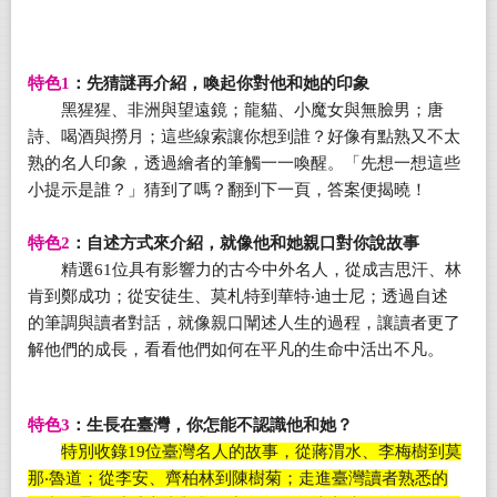
特色
1
：先猜謎再介紹，喚起你對他和她的印象
黑猩猩、非洲與望遠鏡；龍貓、小魔女與無臉男；唐
詩、喝酒與撈月；這些線索讓你想到誰？好像有點熟又不太
熟的名人印象，透過繪者的筆觸一一喚醒。「先想一想這些
小提示是誰？」猜到了嗎？翻到下一頁，答案便揭曉！
特色
2
：自述方式來介紹，就像他和她親口對你說故事
精選
61
位具有影響力的古今中外名人，從成吉思汗、林
肯到鄭成功；從安徒生、莫札特到華特‧迪士尼；透過自述
的筆調與讀者對話，就像親口闡述人生的過程，讓讀者更了
解他們的成長，看看他們如何在平凡的生命中活出不凡。
特色
3
：生長在臺灣，你怎能不認識他和她？
特別收錄
19
位臺灣名人的故事，從蔣渭水、李梅樹到莫
那‧魯道；從李安、齊柏林到陳樹菊；走進臺灣讀者熟悉的