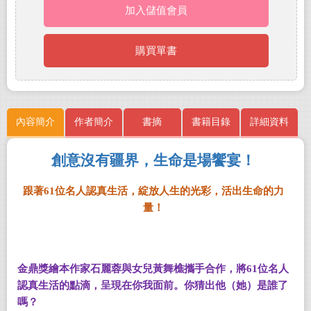
加入儲值會員
購買單書
內容簡介
作者簡介
書摘
書籍目錄
詳細資料
創意沒有疆界，生命是場饗宴！
跟著
61
位名人認真生活，綻放人生的光彩，活出生命的力
量！
金鼎獎繪本作家石麗蓉與女兒黃舞樵攜手合作，將
61
位名人
認真生活的點滴，呈現在你我面前。你猜出他（她）是誰了
嗎？