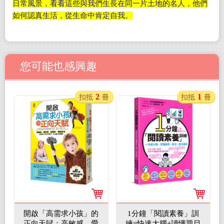
日常風景，看看這些與我們生長在同一片土地的名人，他們
如何認真生活，從生命中肯定自我。
您可能也感興趣
2
1
扣抵
冊
扣抵
冊
開啟「高需求小孩」的
1分鐘「閱讀素養」訓
正向天賦：高敏感、愛
練=快速大腦+讀懂題目