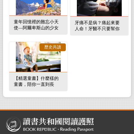
童年回憶裡的難忘小天
牙痛不是病？痛起來要
使—阿爾卑斯山的少女
人命！牙醫不只要幫你
補蛀牙，還要觀察口腔
裡的整體環境
歷史共讀
【精選童書】什麼樣的
童書，陪你一直到長
大！