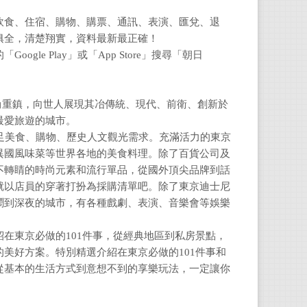
飲食、住宿、購物、購票、通訊、表演、匯兌、退
俱全，清楚翔實，資料最新最正確！
e Play」或「App Store」搜尋「朝日
重鎮，向世人展現其冶傳統、現代、前衛、創新於
最愛旅遊的城市。
足美食、購物、歷史人文觀光需求。充滿活力的東京
異國風味菜等世界各地的美食料理。除了百貨公司及
不轉睛的時尚元素和流行單品，從國外頂尖品牌到話
就以店員的穿著打扮為採購清單吧。除了東京迪士尼
鬧到深夜的城市，有各種戲劇、表演、音樂會等娛樂
在東京必做的101件事，從經典地區到私房景點，
美好方案。特別精選介紹在東京必做的101件事和
從基本的生活方式到意想不到的享樂玩法，一定讓你