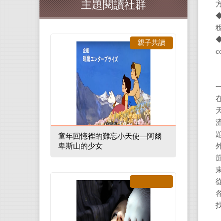
主題閱讀社群
親子共讀
童年回憶裡的難忘小天使—阿爾
卑斯山的少女