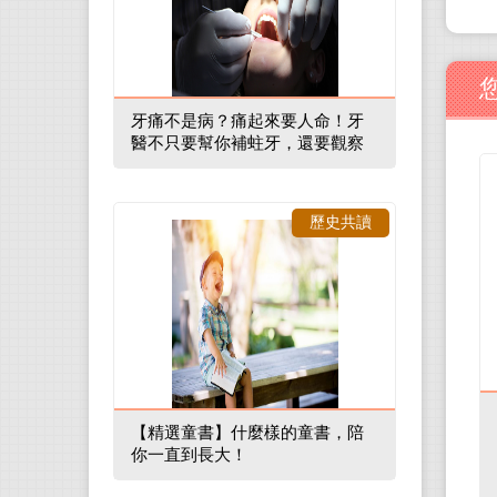
牙痛不是病？痛起來要人命！牙
醫不只要幫你補蛀牙，還要觀察
口腔裡的整體環境
歷史共讀
【精選童書】什麼樣的童書，陪
你一直到長大！