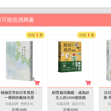
您可能也感興趣
1
1
扣抵
冊
扣抵
冊
植物芬芳的日常異想：
飼育栽培圖鑑：成為好
日日
一棵樹的氣味光景
主人的1000個技能
菜‧
式小
出版品牌 : 堡壘文化
出版品牌 : 遠足文化
出
料理
定價 $480
定價 $380