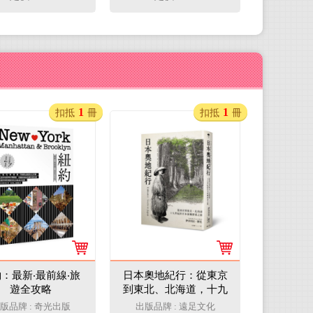
廚好日子【二版】
1
1
扣抵
冊
扣抵
冊
：最新‧最前線‧旅
日本奧地紀行：從東京
遊全攻略
到東北、北海道，十九
世紀的日本原鄉探索之
版品牌 : 奇光出版
出版品牌 : 遠足文化