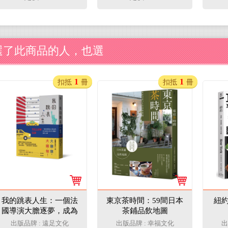
是下
選了此商品的人，也選
1
1
扣抵
冊
扣抵
冊
我的跳表人生：一個法
東京茶時間：59間日本
紐約
國導演大膽逐夢，成為
茶鋪品飲地圖
紐約計程車司機的瘋狂
出版品牌 : 遠足文化
出版品牌 : 幸福文化
出