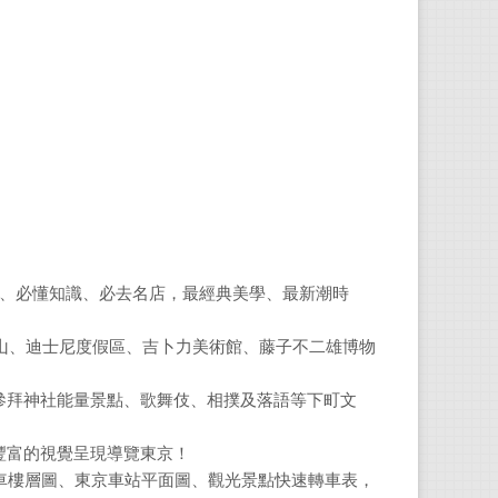
朝日
日本
郭欣
輔仁
術》
高詹
輔仁
、必買好物、必懂知識、必去名店，最經典美學、最新潮時
尾山、迪士尼度假區、吉卜力美術館、藤子不二雄博物
參拜神社能量景點、歌舞伎、相撲及落語等下町文
豐富的視覺呈現導覽東京！
車樓層圖、東京車站平面圖、觀光景點快速轉車表，