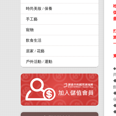
時尚美妝 / 保養
手工藝
寵物
飲食生活
居家 / 花藝
戶外活動 / 運動