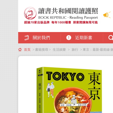
關於我們
近期新書
首頁
> 書籍搜尋 >
生活娛樂
>
旅行
> 東京：最新‧最前線