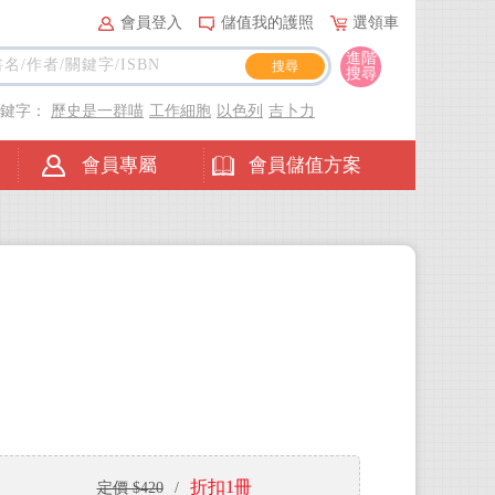
會員登入
儲值我的護照
選領車
進階
搜尋
關鍵字：
歷史是一群喵
工作細胞
以色列
吉卜力
會員專屬
會員儲值方案
折扣1冊
定價 $420
/