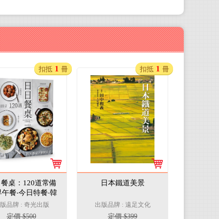
1
1
扣抵
冊
扣抵
冊
餐桌：120道常備
日本鐵道美景
早午餐‧今日特餐‧韓
菜‧單盤料理‧療癒
版品牌 : 奇光出版
出版品牌 : 遠足文化
‧聚會餐點，天天都
定價 $500
定價 $399