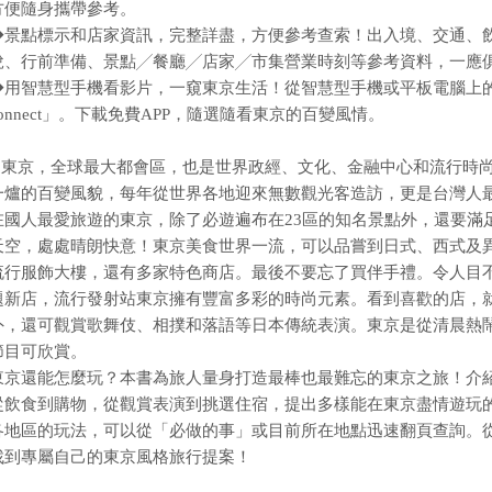
方便隨身攜帶參考。
◆景點標示和店家資訊，完整詳盡，方便參考查索！出入境、交通、
稅、行前準備、景點╱餐廳╱店家╱市集營業時刻等參考資料，一應
◆用智慧型手機看影片，一窺東京生活！從智慧型手機或平板電腦上的「Googl
connect」。下載免費APP，隨選隨看東京的百變風情。
東京，全球最大都會區，也是世界政經、文化、金融中心和流行時尚
一爐的百變風貌，每年從世界各地迎來無數觀光客造訪，更是台灣人
在國人最愛旅遊的東京，除了必遊遍布在23區的知名景點外，還要滿
天空，處處晴朗快意！東京美食世界一流，可以品嘗到日式、西式及
流行服飾大樓，還有多家特色商店。最後不要忘了買伴手禮。令人目
題新店，流行發射站東京擁有豐富多彩的時尚元素。看到喜歡的店，
外，還可觀賞歌舞伎、相撲和落語等日本傳統表演。東京是從清晨熱
節目可欣賞。
東京還能怎麼玩？本書為旅人量身打造最棒也最難忘的東京之旅！介紹
從飲食到購物，從觀賞表演到挑選住宿，提出多樣能在東京盡情遊玩的
各地區的玩法，可以從「必做的事」或目前所在地點迅速翻頁查詢。
找到專屬自己的東京風格旅行提案！