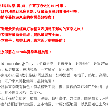
吃
-
喝
-
玩
-
樂
-
賞
-
買，在東京必做的
101
件事，
從經典地區到私房景點，從最新資訊到實用便利帳，
盡情享受旅遊東京的多樣美好提案！
打造絕景美食經典好物精采表演絕不漏勾的東京之旅
！
旅遊情報最新最前線，資訊最完整全面，
一本在手，
無需上網，東京
近／盡在眼前！
東京即將在2020
年
夏季舉辦
奧運
！
◆101 must dos @ Tokyo：必遊景點、必嘗美食、必賞藝術
尚，私房獨家，在地視角，一本搞定，絕不漏勾！
◆東京都23區+散步路線+周邊景點：如神樂坂、谷根千、築地、高
館、江戶東京博物館等，盡覽無遺！
◆體驗東京獨有特色：傳統極致工藝、復古懷舊的室町和江戶風情、
化、動漫世界和流行次文化。
◆上千張精美照片、插圖、漫畫、藝術畫作、方位圖、圖例圖表，用
◆書前別冊詳附地鐵圖、全市地圖、17幅分區地圖，以及國道巴士乘