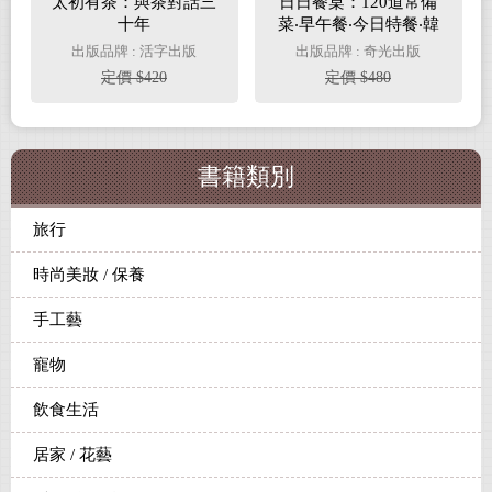
太初有茶：與茶對話三
日日餐桌：120道常備
十年
菜‧早午餐‧今日特餐‧韓
式小菜‧單盤料理‧療癒
出版品牌 : 活字出版
出版品牌 : 奇光出版
料理‧聚會餐點，天天都
定價 $420
定價 $480
是下廚好日子
書籍類別
旅行
時尚美妝 / 保養
手工藝
寵物
飲食生活
居家 / 花藝