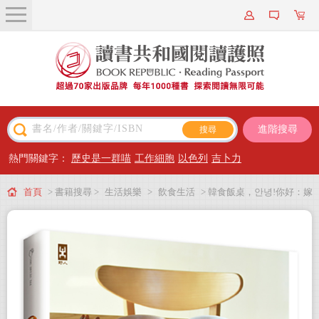
關於我們
近期新書
書籍搜尋
進階搜尋
主題閱讀
熱門關鍵字：
歷史是一群喵
工作細胞
以色列
吉卜力
出版專區
首頁
> 書籍搜尋 >
生活娛樂
>
飲食生活
> 韓食飯桌，안녕!你好：嫁
會員專屬
居韓國的台灣歐妮100道最在地的家常韓食【從韓式烤肉、拌飯拌麵、常備小
會員儲值方案
菜、煎餅、鍋物到韓綜潮流美食，一吃上癮的韓味食譜不藏私分享】