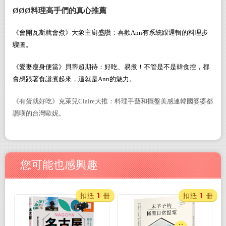
ØØØ
料理高手們的真心推薦
《會開瓦斯就會煮》大象主廚盛讚：喜歡Ann有系統跟邏輯的料理步
驟圖。
《愛妻瘦身便當》貝蒂超期待：好吃、易煮！不管是不是韓食控，都
會想跟著食譜煮起來，這就是Ann的魅力。
《有蛋就好吃》克萊兒Claire大推：料理手藝和擺盤美感連韓國婆婆都
讚嘆的台灣歐妮。
您可能也感興趣
1
1
扣抵
冊
扣抵
冊