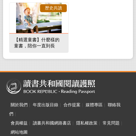
裡的整體環境
歷史共讀
【精選童書】什麼樣的
童書，陪你一直到長
大！
關於我們
|
年度出版目錄
|
合作提案
|
媒體專區
|
聯絡我
們
|
會員權益
|
讀書共和國網路書店
|
隱私權政策
|
常見問題
|
網站地圖