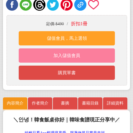
折扣1冊
定價 $490
/
儲值會員，馬上選領
加入儲值會員
購買單書
內容簡介
作者簡介
書摘
書籍目錄
詳細資料
＼
안녕
！韓食飯桌你好｜韓味食譜現正分享中／
純粹只看Ann料理是享受，跟著做菜品嘗是幸福。