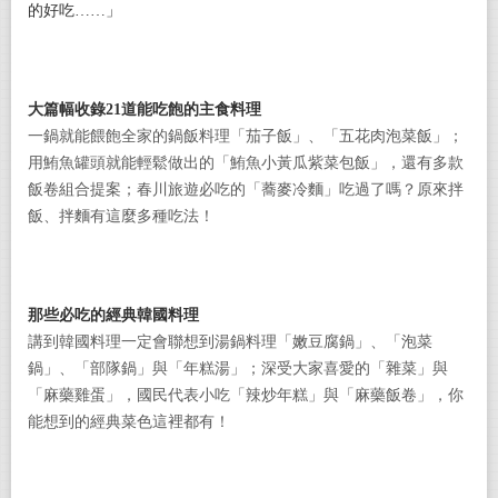
的好吃
……
」
大篇幅收錄
21
道能吃飽的主食料理
一鍋就能餵飽全家的鍋飯料理「茄子飯」、「五花肉泡菜飯」；
用鮪魚罐頭就能輕鬆做出的「鮪魚小黃瓜紫菜包飯」，還有多款
飯卷組合提案；春川旅遊必吃的「蕎麥冷麵」吃過了嗎？原來拌
飯、拌麵有這麼多種吃法！
那些必吃的經典韓國料理
講到韓國料理一定會聯想到湯鍋料理「嫩豆腐鍋」、「泡菜
鍋」、「部隊鍋」與「年糕湯」；深受大家喜愛的「雜菜」與
「麻藥雞蛋」，國民代表小吃「辣炒年糕」與「麻藥飯卷」，你
能想到的經典菜色這裡都有！