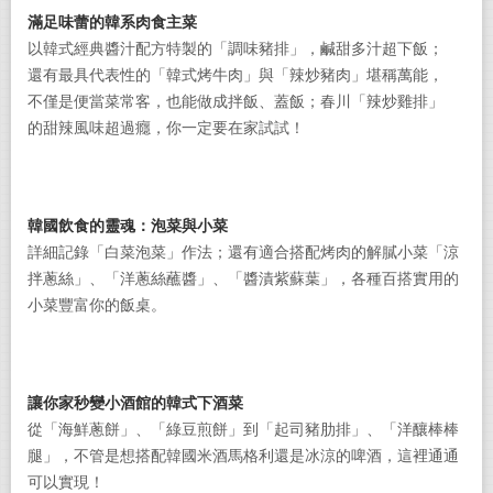
滿足味蕾的韓系肉食主菜
以韓式經典醬汁配方特製的「調味豬排」，鹹甜多汁超下飯；
還有最具代表性的「韓式烤牛肉」與「辣炒豬肉」堪稱萬能，
不僅是便當菜常客，也能做成拌飯、蓋飯；春川「辣炒雞排」
的甜辣風味超過癮，你一定要在家試試！
韓國飲食的靈魂：泡菜與小菜
詳細記錄「白菜泡菜」作法；還有適合搭配烤肉的解膩小菜「涼
拌蔥絲」、「洋蔥絲蘸醬」、「醬漬紫蘇葉」，各種百搭實用的
小菜豐富你的飯桌。
讓你家秒變小酒館的韓式下酒菜
從「海鮮蔥餅」、「綠豆煎餅」到「起司豬肋排」、「洋釀棒棒
腿」，不管是想搭配韓國米酒馬格利還是冰涼的啤酒，這裡通通
可以實現！