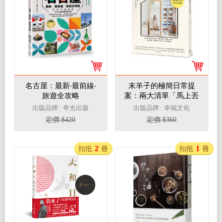
名古屋：最新‧最前線‧
末羊子的極簡日常提
旅遊全攻略
案：兩大清單「馬上丟
╳不再買」精準斷捨
出版品牌 : 奇光出版
出版品牌 : 幸福文化
離，從一個抽屜、一個
定價 $420
定價 $360
角落，開始打造理想中
的質感生活！
2
1
扣抵
冊
扣抵
冊