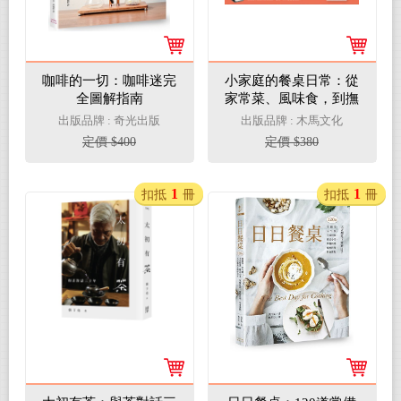
咖啡的一切：咖啡迷完
小家庭的餐桌日常：從
全圖解指南
家常菜、風味食，到撫
慰人心的中西甜點，幸
出版品牌 : 奇光出版
出版品牌 : 木馬文化
福料理美味上桌！
定價 $400
定價 $380
1
1
扣抵
冊
扣抵
冊