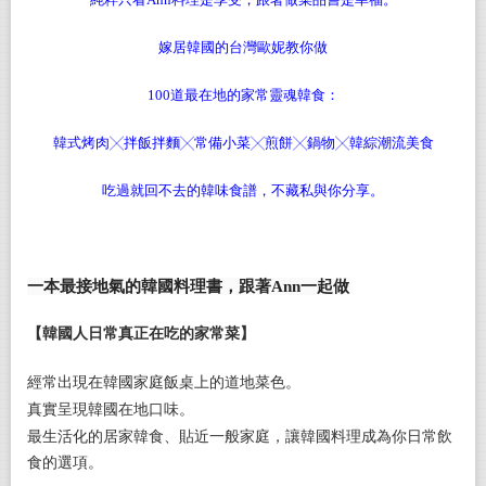
嫁居韓國的台灣歐妮教你做
100
道最在地的家常靈魂韓食：
韓式烤肉╳拌飯拌麵╳常備小菜╳煎餅╳鍋物╳韓綜潮流美食
吃過就回不去的韓味食譜，不藏私與你分享。
一本最接地氣的韓國料理書，跟著
Ann
一起做
【韓國人日常真正在吃的家常菜】
經常出現在韓國家庭飯桌上的道地菜色。
真實呈現韓國在地口味。
最生活化的居家韓食、貼近一般家庭，讓韓國料理成為你日常飲
食的選項。