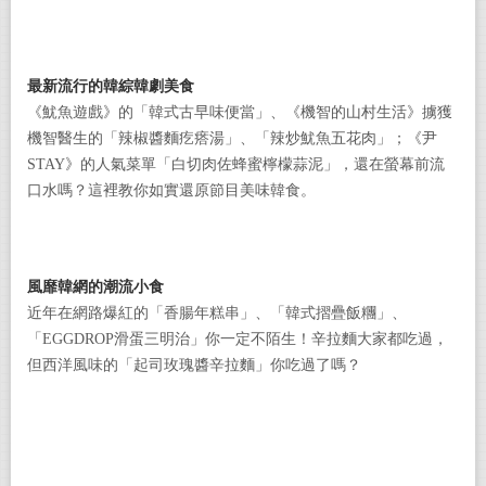
最新流行的韓綜韓劇美食
《魷魚遊戲》的「韓式古早味便當」、《機智的山村生活》擄獲
機智醫生的「辣椒醬麵疙瘩湯」、「辣炒魷魚五花肉」；《尹
STAY
》的人氣菜單「白切肉佐蜂蜜檸檬蒜泥」，還在螢幕前流
口水嗎？這裡教你如實還原節目美味韓食。
風靡韓網的潮流小食
近年在網路爆紅的「香腸年糕串」、「韓式摺疊飯糰」、
「
EGGDROP
滑蛋三明治」你一定不陌生！辛拉麵大家都吃過，
但西洋風味的「起司玫瑰醬辛拉麵」你吃過了嗎？