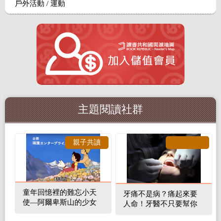
戶外活動 / 運動
主題閱讀社群
親子共讀
童年回憶裡的難忘小天
牙痛不是病？痛起來要
使—阿爾卑斯山的少女
人命！牙醫不只要幫你
補蛀牙，還要觀察口腔