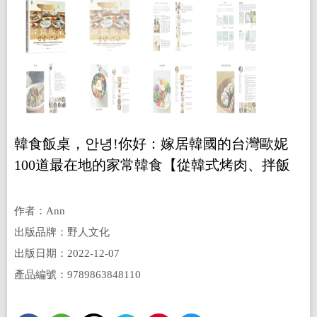
韓食飯桌，안녕!你好：嫁居韓國的台灣歐妮
100道最在地的家常韓食【從韓式烤肉、拌飯
拌麵、常備小菜、煎餅、鍋物到韓綜潮流美
食，一吃上癮的韓味食譜不藏私分享】
作者：Ann
出版品牌：野人文化
出版日期：2022-12-07
產品編號：9789863848110