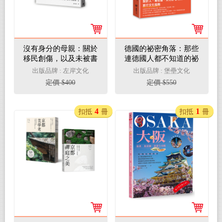
沒有身分的母親：關於
德國的祕密角落：那些
移民創傷，以及未被書
連德國人都不知道的祕
寫的母職
境、奇景與被遺忘的故
出版品牌 : 左岸文化
出版品牌 : 堡壘文化
事
定價 $400
定價 $550
4
1
扣抵
冊
扣抵
冊