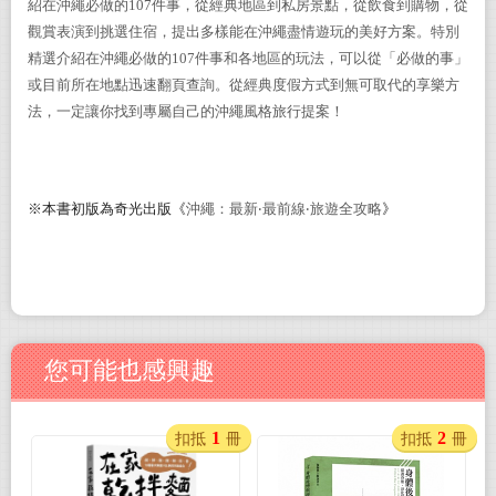
紹
在
沖繩
必做的
107
件事
，
從經典地區到私房景點，從飲食到購物，從
觀賞表演到挑選住宿，提出多樣能在
沖繩
盡情遊玩的美好方案。
特別
精選
介紹在
沖繩
必做的
107
件事和各地區的玩法
，
可以從「必做的事」
或目前所在地點迅速翻頁查詢
。
從經典度假方式到無可取代的享樂方
法，一定
讓你
找到專屬
自己
的
沖繩
風格旅行提案
！
※
本書初版為奇光出版《
沖繩
：
最新‧最前線‧旅遊全攻略
》
您可能也感興趣
1
2
扣抵
冊
扣抵
冊