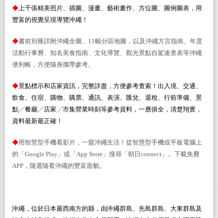
◆
上千張精美照片、
插
圖、漫畫、藝術畫作、方位圖、
圖例
圖表，用
豐富的視覺
呈現
導覽
沖繩
！
◆
書前別冊詳
附
沖繩
全
圖、
1
1
幅
分區地圖
，以及
沖繩方言指南
、
年度
活動行事曆
、
知名美食指南
、
文化導覽
、
觀光景點自駕速查表
等
沖繩
便利帳
，方便隨身攜帶參考。
◆
景點標示和店家資訊，
完整詳盡，
方便參考查索！
出入境、
交通、
飲食、住宿、購物
、購票
、通訊、
表演、
匯兌、退稅、行前準備、景
點
╱
餐廳
╱
店家
╱
市集
營業時刻等參考資料，一應俱全，
清楚翔實，
資料
最新最正確！
◆
用智慧型手機看影片
，
一窺
沖繩
生活！從智慧型手機或平
板電腦
上
的「
Google Play
」或「
App Store
」搜尋「朝日
connect
」。下載免費
APP
，隨選隨看沖繩的豐富面貌
。
沖繩，位於日本最西南方的縣，由沖繩群島、先島群島、大東群島及