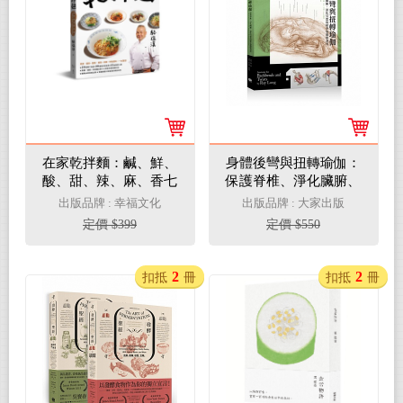
在家乾拌麵：鹹、鮮、
身體後彎與扭轉瑜伽：
酸、甜、辣、麻、香七
保護脊椎、淨化臟腑、
種層次與醬汁比例的完
深化冥想的精準瑜伽解
出版品牌 : 幸福文化
出版品牌 : 大家出版
美結合
剖書
定價 $399
定價 $550
2
2
扣抵
冊
扣抵
冊