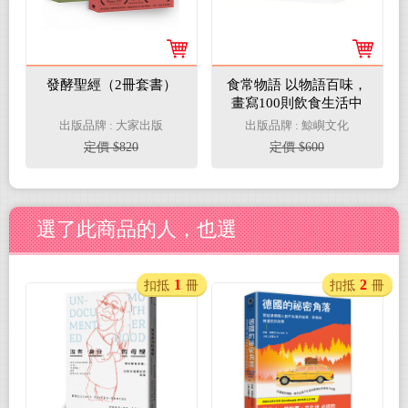
發酵聖經（2冊套書）
食常物語 以物語百味，
畫寫100則飲食生活中
的美好
出版品牌 : 大家出版
出版品牌 : 鯨嶼文化
定價 $820
定價 $600
選了此商品的人，也選
1
2
扣抵
冊
扣抵
冊