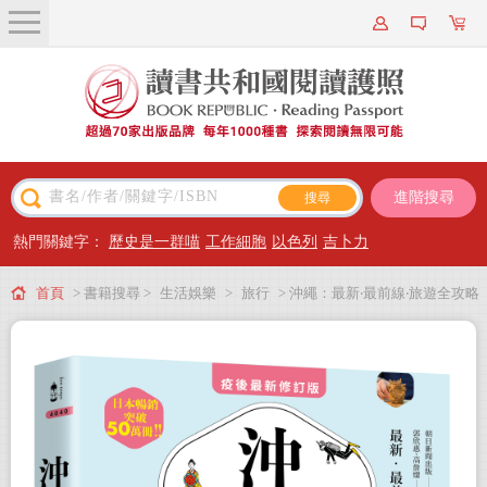
關於我們
近期新書
書籍搜尋
進階搜尋
主題閱讀
熱門關鍵字：
歷史是一群喵
工作細胞
以色列
吉卜力
出版專區
首頁
> 書籍搜尋 >
生活娛樂
>
旅行
> 沖繩：最新‧最前線‧旅遊全攻略
會員專屬
【疫後最新修訂版】
會員儲值方案