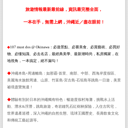
旅遊情報最新最前線，資訊最完整全面，
一本在手，
無需上網，沖繩
近／盡在眼前！
◆
107 must dos @ Okinawa
：必遊景點、必嘗美食、必賞藝術、必買好
物、必懂知識、必去名店，最經典美學、最新潮時尚，私房獨家，
在
地視角，
一本搞定
，絕不漏勾
！
◆
沖繩本島
+
周邊
離島
：如
那霸‧首里
、
南部
、
中部
、
西海岸度假區
、
美麗海水族館周邊
、
山原
、
竹富島
‧
宮古島
‧
石垣島
等跳島一日遊
，
美景
祕境
盡覽無遺！
◆
體驗
有別於日本的沖繩
獨有特色：暢遊度假村海灘
，
挑戰水上活
動
、
潛水
&
浮潛
，
跳島旅遊
，奇岩鐘乳石
紅樹林探險
，入住古民宅，
世界遺產巡禮，
深入
沖繩
的
自然生態
、
琉球
王國歷史、
長壽飲食文化
和
傳統工藝起源
等。