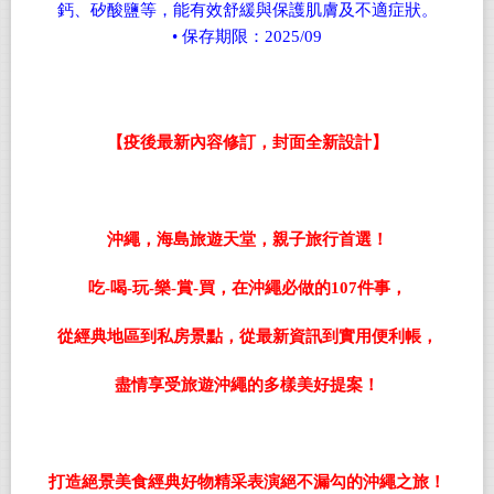
鈣、矽酸鹽等，能有效舒緩與保護肌膚及不適症狀。
• 保存期限：2025/09
【疫後最新內容修訂，封面全新設計
】
沖繩，海島旅遊天堂，親子旅行首選！
吃
-
喝
-
玩
-
樂
-
賞
-
買，在沖繩必做的
107
件事，
從經典地區到私房景點，從最新資訊到實用便利帳，
盡情享受旅遊沖繩的多樣美好提案！
打造絕景美食經典好物精采表演絕不漏勾的沖繩之旅
！