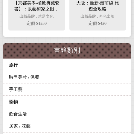
【京都美學‧極致典藏套
大阪：最新‧最前線‧旅
書】：以藝術家之眼，
遊全攻略
體悟千年古都的生活美
出版品牌 : 遠足文化
出版品牌 : 奇光出版
學意蘊（全2冊）
定價 $1230
定價 $420
書籍類別
旅行
時尚美妝 / 保養
手工藝
寵物
飲食生活
居家 / 花藝