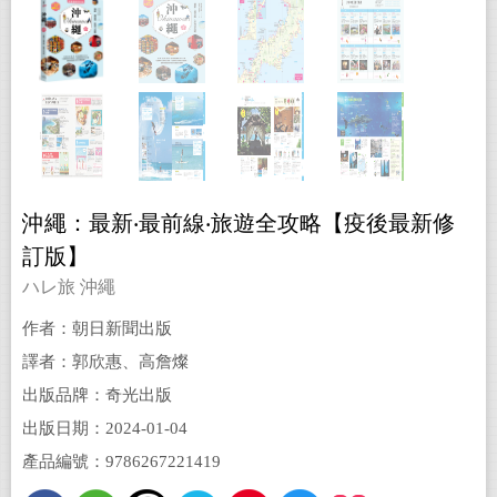
沖繩：最新‧最前線‧旅遊全攻略【疫後最新修
訂版】
ハレ旅 沖繩
作者：朝日新聞出版
譯者：郭欣惠、高詹燦
出版品牌：奇光出版
出版日期：2024-01-04
產品編號：9786267221419