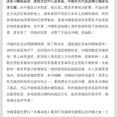
諸多小離島組成，政經文化中心是那霸。沖繩在古代原是獨立國家琉
球王國，
向中國及日本朝貢，後又因二戰受美軍統治影響，不論在歷
史文化語言風俗飲食上，都有著很不同於日本本土的獨特風情
。而四
面環海的地理環境和亞熱帶氣候，更讓沖繩發展成享有豐富天然資源
的海島旅遊勝地。近年來，沖繩更成為國人海外旅遊和親子旅遊的首
選，甚至有了「同樣的預算，去懇丁不如去沖繩」的論點！
沖繩的生活步調慵懶閒適，除了觀光外，還能滿足美食和購物需求！
徜徉於蔚藍海洋下，抬頭望向天空盡是晴朗快意。沖繩周圍是清澈碧
海，島上綠意盎然
，歡迎旅人來此
投
入
大自然懷抱，提振精神！人氣
觀光景點美麗海水族館和世界遺產首里城等必去
景
點不勝枚舉！水族
館
有
一條世界最大飼養鯨鯊！靜靜凝視鯨鯊緩緩游過，
令人
彷彿置身
海
洋
。
當地美食種類豐富，有沖繩麵、沖繩炒什錦和泡盛等！享受古
民宅風情和海景也是特色之一。重視歷史文化的沖繩，
擁
有多項傳統
工藝品
，尤以
手藝精湛高雅的優質
織品
、
時尚風格的創意器
皿
和布製
品最受歡迎。各地發展出獨特的織品文化，如首里織或芭蕉布等
，都
很適合當伴手禮！
沖繩
還能怎麼玩？本書為旅人
量身打造最棒也最難忘的
沖繩
之旅
！
介