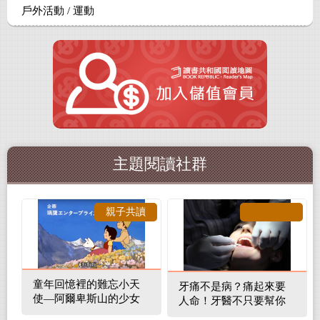
戶外活動 / 運動
主題閱讀社群
親子共讀
童年回憶裡的難忘小天
牙痛不是病？痛起來要
使—阿爾卑斯山的少女
人命！牙醫不只要幫你
補蛀牙，還要觀察口腔