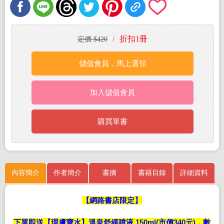
折扣1冊
定價 $420
/
儲值會員，馬上選領
加入儲值會員
購買單書
內容簡介
作者簡介
書摘
書籍目錄
詳細資料
【
網路書店限定】
下單即送【理膚寶水】溫泉舒緩噴液 150ml(市價340元)，數