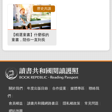
裡的整體環境
歷史共讀
【精選童書】什麼樣的
童書，陪你一直到長
大！
關於我們
|
年度出版目錄
|
合作提案
|
媒體專區
|
聯絡我
們
|
會員權益
|
讀書共和國網路書店
|
隱私權政策
|
常見問題
|
網站地圖