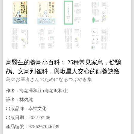
鳥醫生的養鳥小百科： 25種常見家鳥，從鸚
鵡、文鳥到雀科，與啾星人交心的飼養訣竅
鳥のお医者さんのためになるつぶやき集
作者：海老澤和莊 (海老沢和荘)
譯者：林佑純
出版品牌：幸福文化
出版日期：2022-07-06
產品編號：9786267046739