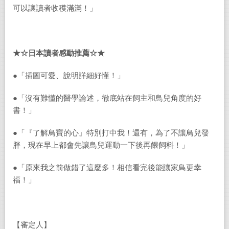
可以讓讀者收穫滿滿！」
★☆日本讀者感動推薦☆★
●
「插圖可愛、說明詳細好懂！」
●
「沒有難懂的醫學論述，徹底站在飼主和鳥兒角度的好
書！」
●
「『了解鳥寶的心』特別打中我！還有，為了不讓鳥兒發
胖，現在早上都會先讓鳥兒運動一下後再餵飼料！」
●
「原來我之前做錯了這麼多！相信看完後能讓家鳥更幸
福！」
【審定人】