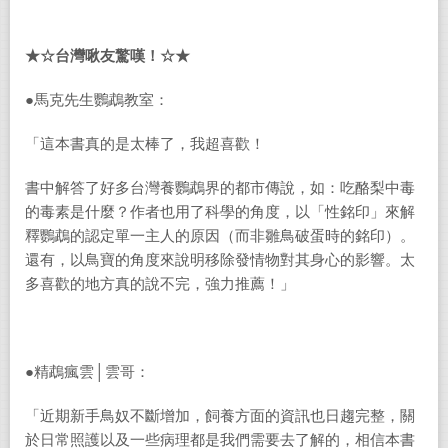
★☆台灣啾友驚嘆！☆★
●
馬克先生鸚鵡教室：
「這本書真的是太棒了，我超喜歡！
書中解答了好多台灣養鸚鵡界的都市傳說，如：吃酪梨中毒
的毒素是什麼？作者也用了科學的角度，以「性銘印」來解
釋鸚鵡的認定單一主人的原因（而非雛鳥破蛋時的銘印）。
還有，以鳥寶的角度來說明移除發情物對其身心的影響。太
多喜歡的地方真的說不完，強力推薦！」
●
精鵡瘋雲│雲哥：
「近期新手鳥奴不斷增加，飼養方面的資訊也日趨完整，關
於日常照護以及一些病理都是我們需要去了解的，相信本書