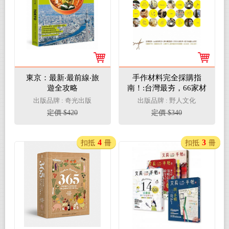
東京：最新‧最前線‧旅
手作材料完全採購指
遊全攻略
南！:台灣最夯，66家材
料店×夢幻雜貨屋×手作
出版品牌 : 奇光出版
出版品牌 : 野人文化
人制作所，絕不私藏大
定價 $420
定價 $340
公開！
4
3
扣抵
冊
扣抵
冊