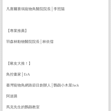
凡賽爾賽鴿寵物鳥醫院院長│李照陽
【專業推薦】
羽森林動物醫院院長│林依儒
【啾友大推！】
鳥控畫家│ErA
臺灣寵物鳥網路節目創辦人│鸚鵡小木屋Jack
阿迷購
馬克先生的鸚鵡教室