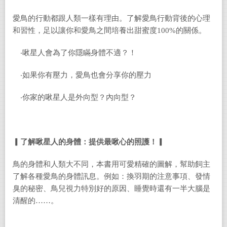
愛鳥的行動都跟人類一樣有理由。了解愛鳥行動背後的心理
和習性，足以讓你和愛鳥之間培養出甜蜜度100%的關係。
‧啾星人會為了你隱瞞身體不適？！
‧如果你有壓力，愛鳥也會分享你的壓力
‧你家的啾星人是外向型？內向型？
▎了解啾星人的身體：提供最啾心的照護！▎
鳥的身體和人類大不同，本書用可愛精確的圖解，幫助飼主
了解各種愛鳥的身體訊息。例如：換羽期的注意事項、發情
臭的秘密、鳥兒視力特別好的原因、睡覺時還有一半大腦是
清醒的……。