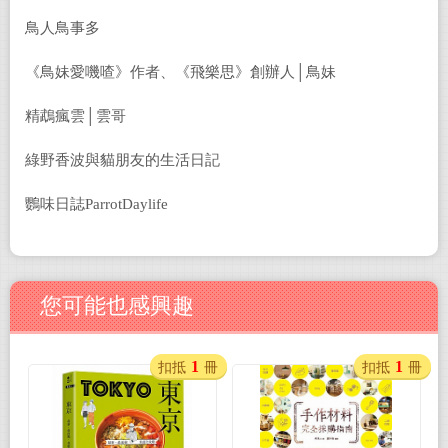
鳥人鳥事多
《鳥妹愛嘰喳》作者、《飛樂思》創辦人│鳥妹
精鵡瘋雲│雲哥
綠野香波與貓朋友的生活日記
鸚味日誌ParrotDaylife
您可能也感興趣
1
1
扣抵
冊
扣抵
冊