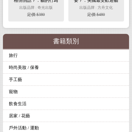
格悄悄話？：貓的行為
要？：美國最受歡迎貓
遺傳學，讓你更懂貓的
咪行為專家，從飼育到
出版品牌 : 奇光出版
出版品牌 : 方舟文化
心
溝通，讓你秒懂你的
定價 $380
定價 $480
貓！
書籍類別
旅行
時尚美妝 / 保養
手工藝
寵物
飲食生活
居家 / 花藝
戶外活動 / 運動