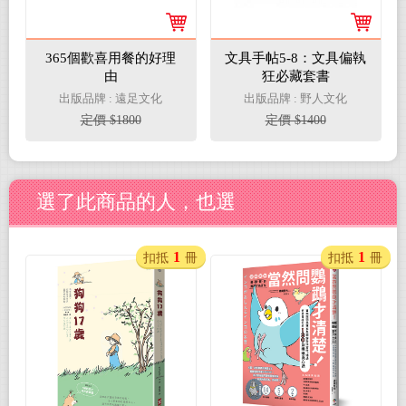
365個歡喜用餐的好理
文具手帖5-8：文具偏執
由
狂必藏套書
出版品牌 : 遠足文化
出版品牌 : 野人文化
定價 $1800
定價 $1400
選了此商品的人，也選
1
1
扣抵
冊
扣抵
冊