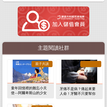
主題閱讀社群
親子共讀
童年回憶裡的難忘小天
牙痛不是病？痛起來要
使—阿爾卑斯山的少女
人命！牙醫不只要幫你
補蛀牙，還要觀察口腔
裡的整體環境