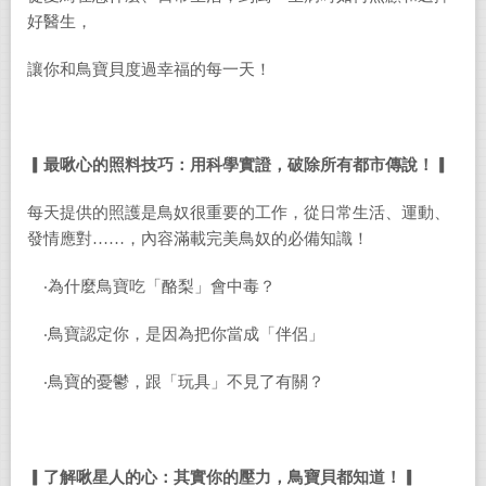
好醫生，
讓你和鳥寶貝度過幸福的每一天！
▎最啾心的照料技巧：用科學實證，破除所有都市傳說！▎
每天提供的照護是鳥奴很重要的工作，
從日常生活、運動、
發情應對……，內容滿載完美鳥奴的必備知識！
‧為什麼鳥寶吃「酪梨」會中毒？
‧鳥寶認定你，是因為把你當成「伴侶」
‧鳥寶的憂鬱，跟「玩具」不見了有關？
▎了解啾星人的心：其實你的壓力，鳥寶貝都知道！▎