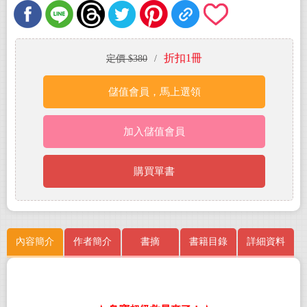
折扣1冊
定價 $380
/
儲值會員，馬上選領
加入儲值會員
購買單書
內容簡介
作者簡介
書摘
書籍目錄
詳細資料