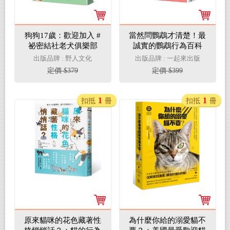
狗狗17歲：歡迎加入 #
當然問鸚鵡才清楚！最
祕密結社老犬俱樂部
誠實的鸚鵡行為百科
【超萌圖解】：日本寵
出版品牌 : 野人文化
出版品牌 : 一起來出版
物鳥專家全面解析從習
定價 $379
定價 $399
性、溝通到身體祕密的
130篇啾啾真心話（二
版）
1
1
扣抵
冊
扣抵
冊
原來貓咪的花色藏著性
為什麼你給的溺愛貓不