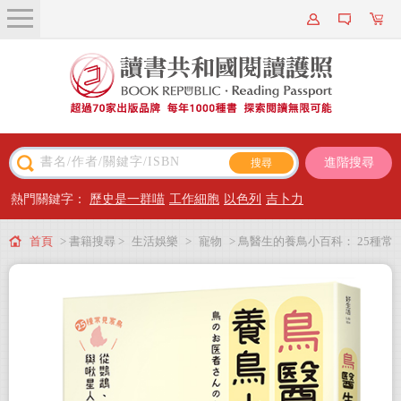
關於我們
近期新書
書籍搜尋
進階搜尋
主題閱讀
熱門關鍵字：
歷史是一群喵
工作細胞
以色列
吉卜力
出版專區
首頁
> 書籍搜尋 >
生活娛樂
>
寵物
> 鳥醫生的養鳥小百科： 25種常
會員專屬
見家鳥，從鸚鵡、文鳥到雀科，與啾星人交心的飼養訣竅
會員儲值方案