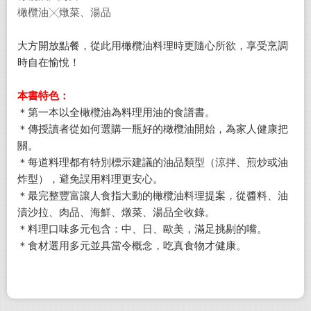
橄欖油╳燉菜、湯品
大方開放點餐，從此用橄欖油料理時更隨心所欲，享受烹調
時自在愉悅！
本書特色：
＊第一本以全橄欖油為料理用油的食譜書。
＊傳授讀者從如何選購一瓶好的橄欖油開始，為家人健康把
關。
＊每道料理都有特別標示建議的油品類型（涼拌、煎炒或油
炸型），避免誤用料理更安心。
＊最完整豐富讓人食指大動的橄欖油料理提案，從醬料、油
漬沙拉、肉品、海鮮、燉菜、湯品全收錄。
＊料理口味多元包含：中、日、歐美，滿足挑剔的嘴。
＊食材選用多元並具當令概念，吃真食物才健康。