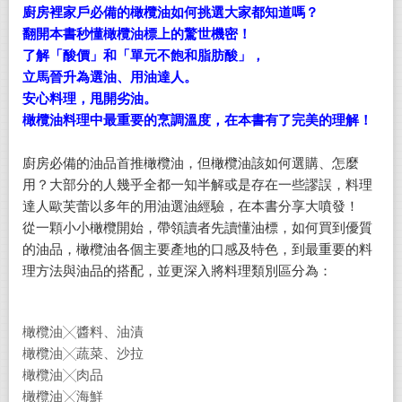
廚房裡家戶必備的橄欖油如何挑選大家都知道嗎？
翻開本書秒懂橄欖油標上的驚世機密！
了解「酸價」和「單元不飽和脂肪酸」，
立馬晉升為選油、用油達人。
安心料理，甩開劣油。
橄欖油料理中最重要的烹調溫度，在本書有了完美的理解！
廚房必備的油品首推橄欖油，但橄欖油該如何選購、怎麼
用？大部分的人幾乎全都一知半解或是存在一些謬誤，料理
達人歐芙蕾以多年的用油選油經驗，在本書分享大噴發！
從一顆小小橄欖開始，帶領讀者先讀懂油標，如何買到優質
的油品，橄欖油各個主要產地的口感及特色，到最重要的料
理方法與油品的搭配，並更深入將料理類別區分為：
橄欖油╳醬料、油漬
橄欖油╳蔬菜、沙拉
橄欖油╳肉品
橄欖油╳海鮮