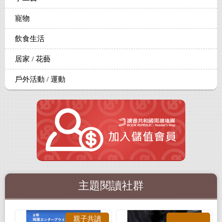
寵物
飲食生活
居家 / 花藝
戶外活動 / 運動
主題閱讀社群
親子共讀