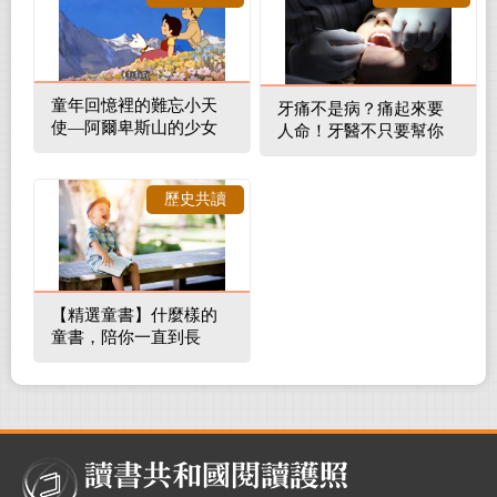
童年回憶裡的難忘小天
牙痛不是病？痛起來要
使—阿爾卑斯山的少女
人命！牙醫不只要幫你
補蛀牙，還要觀察口腔
裡的整體環境
歷史共讀
【精選童書】什麼樣的
童書，陪你一直到長
大！