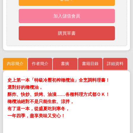
加入儲值會員
購買單書
內容簡介
作者簡介
書摘
書籍目錄
詳細資料
史上第一本「特級冷壓初榨橄欖油」全烹調料理書！
選對好的橄欖油，
酥炸、快炒、烘烤、油漬……各種料理方式都ＯＫ！
橄欖油絕對不是只能生飲、涼拌，
有了這一本，從盛夏吃到寒冬，
一年四季，盡享美味又安心！