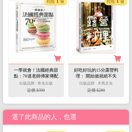
1
1
扣抵
冊
扣抵
冊
一學就會！法國經典甜
好吃好玩的15分露營料
點：70道老師傅家傳配
理： 開始做就絕不失
方，人人在家就能輕鬆
敗！ 54道露營私房料理
出版品牌 : 奇光出版
出版品牌 : 木馬文化
做
食譜
定價 $399
定價 $280
選了此商品的人，也選