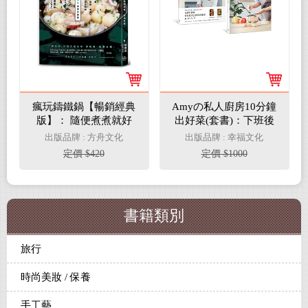
瘋玩鑄鐵鍋【暢銷經典
Amyの私人廚房10分鐘
版】： 隨便煮煮就好
出好菜(套書)：下班後
吃，美味秒殺！
快速料理+一日兩餐快
出版品牌 : 方舟文化
出版品牌 : 幸福文化
速料理
定價 $420
定價 $1000
書籍類別
旅行
時尚美妝 / 保養
手工藝