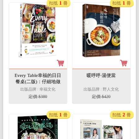
1
1
扣抵
冊
扣抵
冊
Every Table幸福的日日
暖呼呼‧湯便當
餐桌(二版)：仔細地做
好每一道菜，接下來每
出版品牌 : 幸福文化
出版品牌 : 野人文化
天都能「偷懶了」！
定價 $380
定價 $420
1
2
扣抵
冊
扣抵
冊