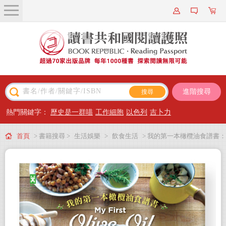
關於我們
近期新書
書籍搜尋
進階搜尋
主題閱讀
熱門關鍵字：
歷史是一群喵
工作細胞
以色列
吉卜力
出版專區
首頁
> 書籍搜尋 >
生活娛樂
>
飲食生活
> 我的第一本橄欖油食譜書：
會員專屬
要健康也要美味！從選油到烹調，從醬料、油漬到煎煮炒炸都安心的80道料理
會員儲值方案
全提案