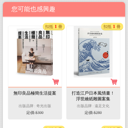
您可能也感興趣
1
1
扣抵
冊
扣抵
冊
無印良品極簡生活提案
打造江戶日本風情畫！
浮世繪紙雕圖案集
出版品牌 : 奇光出版
出版品牌 : 遠足文化
定價 $300
定價 $280