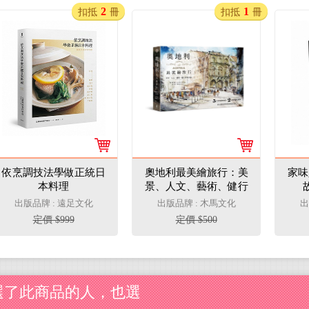
2
1
扣抵
冊
扣抵
冊
依烹調技法學做正統日
奧地利最美繪旅行：美
家味
本料理
景、人文、藝術、健行
深度漫遊，給大人的完
出版品牌 : 遠足文化
出版品牌 : 木馬文化
出
整自助攻略
定價 $999
定價 $500
選了此商品的人，也選