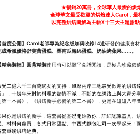
★
暢銷
20
萬冊，全球華人最愛的烘
全球華文最受歡迎的烘焙達人
Carol
，最
以完整烘焙圖解為主軸
X
十三大主題甜點
【首度公開】
Carol
老師專為紀念版加碼收錄
14
道
研發的健康食材
完成希臘優格舒芙蕾蛋糕、栗南瓜海綿蛋糕、奶油烤蘋果
……
。
【精美裝幀】圓背精裝
使用時可以攤平食譜閱讀，是極具珍藏價
廣受二億六千三百萬網友的支持，風靡兩岸三地最受歡迎的烘焙
團」，十幾年來對於料理的熱情不減，不斷的在網路上與大家分
的第一本書》、《烘焙新手必備的第二本書》，更是在短短八年
如果你是烘焙的新手，這套書
從基礎開始教你，詳細認識器具、
惑、材料何處買，各式日常甜點、中西式麵包吐司一次學起來！
這套重磅烘培經典。