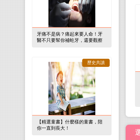
牙痛不是病？痛起來要人命！牙
醫不只要幫你補蛀牙，還要觀察
口腔裡的整體環境
歷史共讀
【精選童書】什麼樣的童書，陪
你一直到長大！