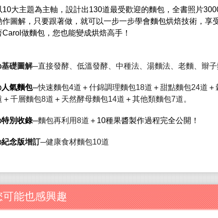
以
10
大主題為主軸，設計出
130
道最受歡迎的麵包，全書照片
300
動作圖解，只要跟著做，就可以一步一步學會麵包烘焙技術，享
著
Carol
做麵包，您也能變成烘焙高手！
◎
基礎圖解
─
直接發酵、低溫發酵、中種法、湯麵法、老麵、辮子
◎
人氣麵包
─
快速麵包
4
道
＋
什錦調理麵包
18
道
＋
甜點麵包
24
道
＋
道
＋
千層麵包
8
道
＋
天然酵母麵包
14
道
＋
其他類麵包
7
道。
◎
特別收錄
─
麵包再利用
8
道
＋
10
種果醬製作過程完全公開！
◎
紀念版
增訂
─
健康食材麵包
10
道
您可能也感興趣