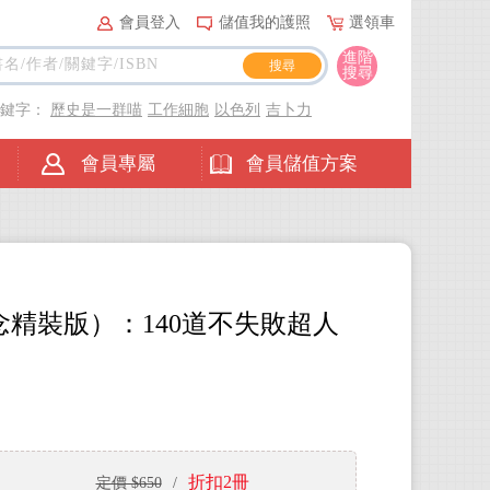
會員登入
儲值我的護照
選領車
進階
搜尋
關鍵字：
歷史是一群喵
工作細胞
以色列
吉卜力
會員專屬
會員儲值方案
精裝版）：140道不失敗超人
折扣2冊
定價 $650
/