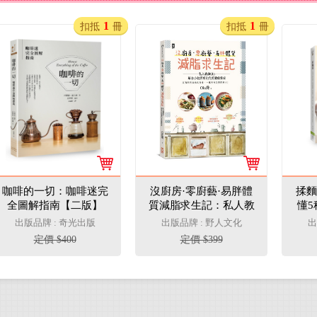
1
1
扣抵
冊
扣抵
冊
咖啡的一切：咖啡迷完
沒廚房·零廚藝·易胖體
揉麵
全圖解指南【二版】
質減脂求生記：私人教
懂
練Ola單身小套房裡的
麵
出版品牌 : 奇光出版
出版品牌 : 野人文化
出
完美健康餐桌
芙、
定價 $400
定價 $399
的