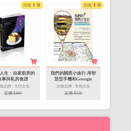
1
1
扣抵
冊
扣抵
冊
人生：自家廚房的
我們的關西小旅行-用智
故事與私房食譜
慧型手機和Gooogle
Map輕鬆自助行
版品牌 : 九印文化
出版品牌 : 木馬文化
定價 $360
定價 $320