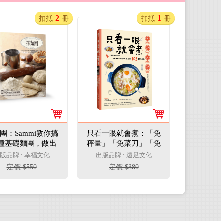
2
1
扣抵
冊
扣抵
冊
團：Sammi教你搞
只看一眼就會煮：「免
5種基礎麵團，做出
秤量」「免菜刀」「免
包、蛋糕、塔、泡
剩食」「免開火」，4
版品牌 : 幸福文化
出版品牌 : 遠足文化
餅乾一定要先學會
大類食譜任你挑！24萬
定價 $550
定價 $380
烘焙糕點！(二版)
粉絲加持的JOE桑｡圖解
103道美味料理！