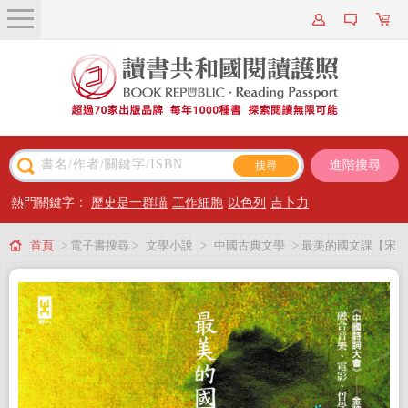
關於我們
近期新書
書籍搜尋
進階搜尋
主題閱讀
熱門關鍵字：
歷史是一群喵
工作細胞
以色列
吉卜力
出版專區
首頁
> 電子書搜尋 >
文學小說
>
中國古典文學
> 最美的國文課【宋
會員專屬
詞】：融合音樂、電影、哲學的宋詞跨界全解讀(電子書)
會員儲值方案