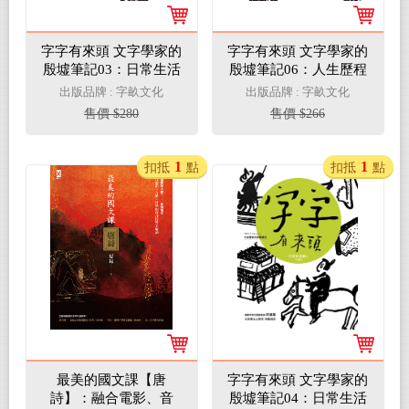
字字有來頭 文字學家的
字字有來頭 文字學家的
殷墟筆記03：日常生活
殷墟筆記06：人生歷程
篇Ⅰ飲食與衣服(電子書)
與信仰篇(電子書)
出版品牌 : 字畝文化
出版品牌 : 字畝文化
售價 $280
售價 $266
1
1
扣抵
點
扣抵
點
最美的國文課【唐
字字有來頭 文字學家的
詩】：融合電影、音
殷墟筆記04：日常生活