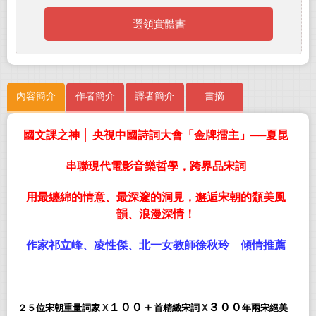
選領實體書
內容簡介
作者簡介
譯者簡介
書摘
國文課之神 │ 央視中國詩詞大會「金牌擂主」──夏昆
串聯現代電影音樂哲學，跨界品宋詞
用最纏綿的情意、最深邃的洞見，邂逅宋朝的頹美風
韻、浪漫深情！
作家祁立峰、凌性傑、北一女教師徐秋玲 傾情推薦
１００＋
３００
２５位宋朝重量詞家
X
首精緻宋詞
X
年兩宋絕美