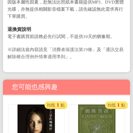
因版本屬性因素，恕無法比照紙本書籍提供MP3、DVD實體
光碟，亦無提供相關影音檔案下載，請先確認無此需求再行
下單購買。
退換貨說明
電子書購買前請務必先行試閱，不提供10天的猶豫期。
※詳細法規內容請見「
消費者保護法第19條
」及「
通訊交易
解除權合理例外情事適用準則
」。
您可能也感興趣
1
1
扣抵
點
扣抵
點