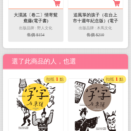
大漠謠〔卷二〕情寄鴛
追風箏的孩子（在台上
鴦藤(電子書)
市十週年紀念版）(電子
書)
出版品牌 : 野人文化
出版品牌 : 木馬文化
售價 $154
售價 $210
選了此商品的人，也選
1
1
扣抵
點
扣抵
點