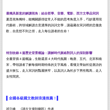
最獨具新意的解讀視角：結合哲學、音樂、電影、西方文學品宋詞
夏昆視角獨特，能獨闢蹊徑從常人不能的思考角度入手，巧妙運用現
代藝術，跨領域解讀古意濃厚的詩詞文學，讓蘊藏在宋詞裡的悲傷貪
歡，自意想不到之徑，走入每位讀者的生命！
特別收錄４篇歷史背景概論：講解時代脈絡對詞人的深刻影響
全書穿插４篇概論，生動還原４大時代氛圍：晚唐、五代、北宋和南
宋，帶領讀者了解每個時期特殊的文字風格，看懂文學如何從唐詩的
盛大恢弘，走入宋詞的豔麗狹窄，以及詞人為何步下男性戰馬，走入
女性閨房。
▌
▌
全國各級國文教師浪漫推薦！
祁立峰 《讀古文撞到鄉民》作者