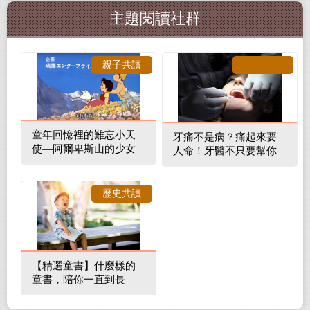
主題閱讀社群
親子共讀
童年回憶裡的難忘小天
牙痛不是病？痛起來要
使—阿爾卑斯山的少女
人命！牙醫不只要幫你
補蛀牙，還要觀察口腔
裡的整體環境
歷史共讀
【精選童書】什麼樣的
童書，陪你一直到長
大！