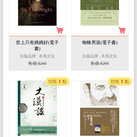
世上只有媽媽好(電子
蜘蛛男孩(電子書)
書)
出版品牌 : 木馬文化
出版品牌 : 木馬文化
售價 $266
售價 $266
1
1
扣抵
點
扣抵
點