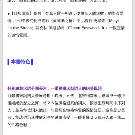
讓人一眼看出的是悲哀，讓人無法一眼看穿的，才是悲愴。
●
【經典電影】秦觀「
金風玉露一相逢，便勝卻人間無數
」的堅貞愛
情，
950
年後幻化成電影《麥迪遜之橋》中，梅莉‧史翠普（
Meryl
Louise Streep
）與克林‧伊斯威特（
Clinton Eastwood, Jr.
）一眼定情
的激情愛戀。
▌
本書特色 ▌
特別繪製宋詞分期長河：一眼覽盡宋朝詞人的絕美風韻
目錄將宋詞四大發展時期：晚唐、五代、北宋到南宋，繪製成一條浪
漫繾綣的歷史之河，將２５位風格迥異的詞人，按照生辰時間排序列
入，並為每位詞人總結一句最切合性格特質的深情短語。這條歷史長
河，能讓你迅速理解宋詞的遞嬗流變，一眼看懂２５位詩人獨一無二
的性格色彩！