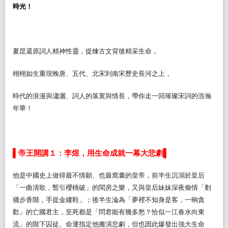
時光！
夏昆還原詞人精神性靈，提煉古文背後精采生命，
栩栩如生重現晚唐、五代、北宋到南宋歷史長河之上，
時代的浪漫與瀟灑、詞人的落寞與情長，帶你走一回璀璨宋詞的浩瀚
年華！
▌
▌
帝王開講１：李煜，用生命成就一幕大悲劇
他是
中國史上做得最不情願、也最窩囊的皇帝，前半生沉溺於皇后
「
一曲清歌，暫引櫻桃破
」的閨房之樂，又與皇后妹妹深夜偷情「
剗
襪步香階，手提金縷鞋
」；後半生淪為「
夢裡不知身是客，一晌貪
歡
」的亡國君主，至死都是「
問君能有幾多愁？恰似一江春水向東
流
」的階下囚徒。命運指定他搬演悲劇，但也因此爆發出強大生命