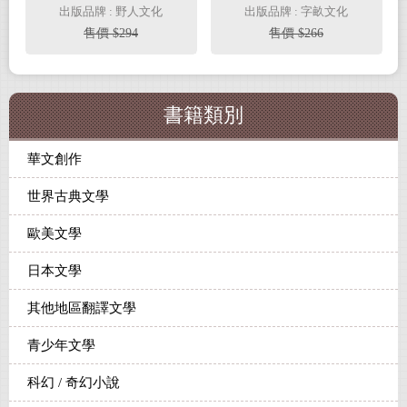
樂、哲學的唐詩跨界全
篇Ⅱ 住與行(電子書)
出版品牌 : 野人文化
出版品牌 : 字畝文化
解讀(電子書)
售價 $294
售價 $266
書籍類別
華文創作
世界古典文學
歐美文學
日本文學
其他地區翻譯文學
青少年文學
科幻 / 奇幻小說