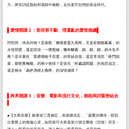
力，將宋詞從脂粉和酒精中喚醒，走向蒼茫壯闊的黃金時代。
▌
▌
愛情開講２：那些剪不斷、理還亂的愛恨痴纏
問世間，情為何物？
是秦觀「
兩情若是久長時，又豈在朝朝暮暮
」的
永恆戀愛，還是陸游「
一懷愁緒，幾年離索，錯、錯、錯
」的今生不
再
？是辛棄疾「
眾裡尋他千百度
」的寧缺勿濫，還是李清照「
倚門回
首，卻把青梅嗅
」的兩小無猜？是張先「
何處認郎蹤
」的相思成災，
還是柳永「
為伊消得人憔悴
」的深情滿懷？
▌
跨界開講３：音樂、電影和流行文化，都能與詞緊密結合
▌
●
【古典音樂】蘇東坡三度被貶，表面雖淡定，「
寂寞沙洲冷
」卻寫
出實際上的痛徹心扉，如同柴可夫斯基第六號交響曲《悲愴》所言：