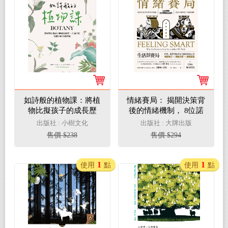
如詩般的植物課：將植
情緒賽局： 揭開決策背
物比擬孩子的成長歷
後的情緒機制， 8位諾
程，充滿哲思、想像力
貝爾經濟學獎得主盛
出版社 : 小樹文化
出版社 : 大牌出版
的美感體驗（華德福教
讚，提高人生勝率的 23
售價 $238
售價 $294
學引導1）(電子書)
項贏家邏輯(電子書)
1
1
使用
點
使用
點