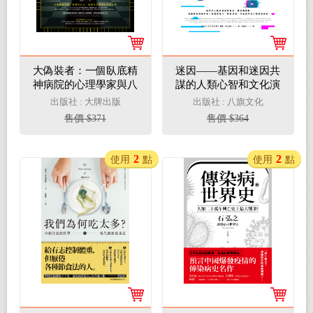
大偽裝者：一個臥底精
迷因——基因和迷因共
神病院的心理學家與八
謀的人類心智和文化演
個假病人，顛覆「瘋
化史(電子書)
出版社 : 大牌出版
出版社 : 八旗文化
狂」的祕密任務(電子
售價 $371
售價 $364
書)
2
2
使用
點
使用
點