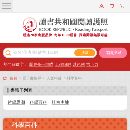
關於我們
近期新書
書籍搜尋
進階搜尋
主題閱讀
熱門關鍵字：
歷史是一群喵
工作細胞
以色列
吉卜力
出版專區
首頁
> 電子書搜尋 >
人文科普
> 科學百科
會員專屬
書籍子列表
會員儲值方案
哲學思潮
科學百科
社會史地
科學百科