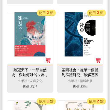
2
2
使用
點
使用
點
雞冠天下：一部自然
基因社會：從單一個體
史，雞如何壯闊世界，
到群體研究，破解基因
和人類共創文明(電子
的互動關係與人體奧妙
出版社 : 左岸文化
出版社 : 衛城出版
書)
之謎(電子書)
售價 $315
售價 $294
1
2
使用
點
使用
點