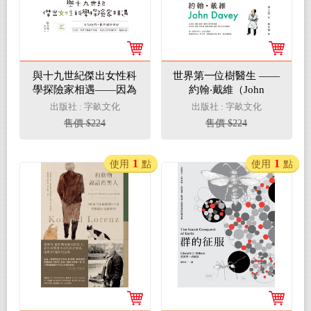
與十九世紀傑出女性科
世界第一位樹醫生 ——
學探險家相遇——因為
約翰‧戴維（John
她們，世界變得更好(電
Davey）(電子書)
出版社 : 字畝文化
出版社 : 字畝文化
子書)
售價 $224
售價 $224
1
1
使用
點
使用
點