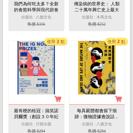
我們為何吃太多？全新
傳染病的世界史： 人類
的食慾科學與現代節食
二十萬年興亡史上最大
迷思(電子書)
戰爭！ (電子書)
出版社 : 八旗文化
出版社 : 木馬文化
售價 $336
售價 $252
2
2
使用
點
使用
點
最有梗的桂冠：搞笑諾
每具屍體都會留下痕
貝爾獎（創設３０年紀
跡：微物證據會說話，
念書封版）(電子書)
鑑識生態學家帶你進入
出版社 : 行路出版
出版社 : 八旗文化
案發現場(電子書)
售價 $294
售價 $294