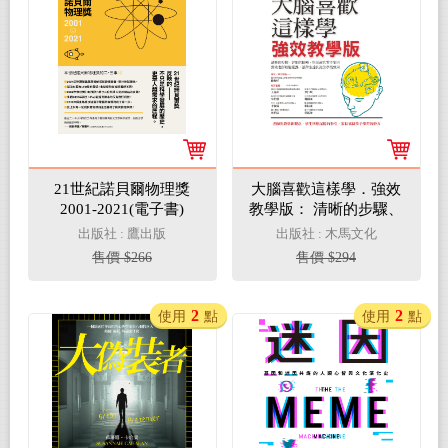
21世紀諾貝爾物理獎
大腦喜歡這樣學．強效
2001-2021(電子書)
教學版： 清晰的步驟、
詳細的圖解，與活潑的
出版社 : 鷹出版
出版社 : 木馬文化
實作案例，幫助老師輕
售價 $266
售價 $294
鬆備課，讓學生達到最
佳學習效果(電子書)
2
2
使用
點
使用
點