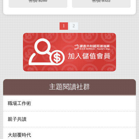
售價 $280
售價 $322
1
2
主題閱讀社群
職場工作術
親子共讀
大顛覆時代