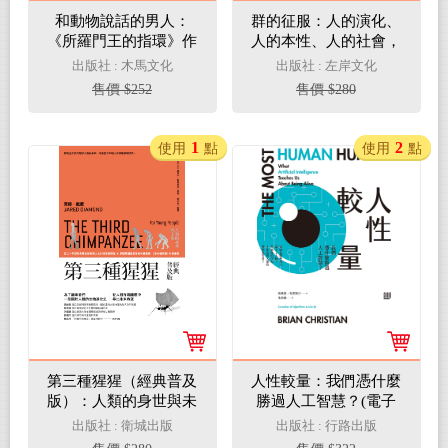
和動物說話的男人：
群的征服：人的演化、
《所羅門王的指環》作
人的本性、人的社會，
者的狗貓行為觀察學
如何讓人成為地球的主
出版社 : 木馬文化
出版社 : 左岸文化
【動物行為學之父、諾
導力量(電子書)
售價 $252
售價 $280
貝爾獎得主科普經典，
逝世30週年紀念版】(電
子書)
1
2
使用
點
使用
點
第三種猩猩（經典普及
人性較量：我們憑什麼
版）：人類的身世與未
勝過人工智慧？(電子
來(電子書)
書)
出版社 : 衛城出版
出版社 : 行路出版