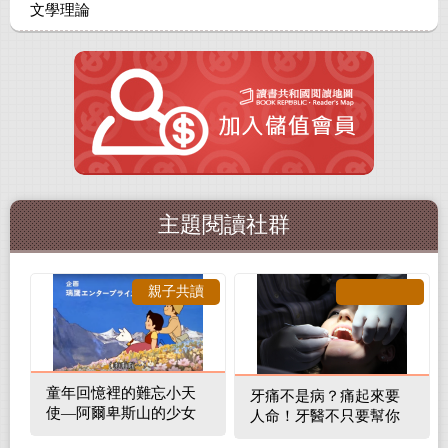
文學理論
主題閱讀社群
親子共讀
童年回憶裡的難忘小天
牙痛不是病？痛起來要
使—阿爾卑斯山的少女
人命！牙醫不只要幫你
補蛀牙，還要觀察口腔