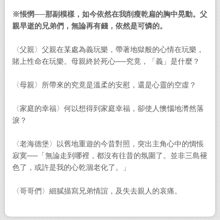
※
悵惘
──
那副模樣，如今依然在我削瘦乾扁的胸中晃動。父
親早逝的兄弟們，無論再有錢，依然是可憐的。
〈父親〉父親在某處為義玩樂，帶著地獄般的心情在玩樂，
賭上性命在玩樂。母親終於死心──究竟，「義」是什麼？
〈母親〉所帶來的究竟是溫柔的安慰，還是心靈的空虛？
〈家庭的幸福〉何以想得到家庭幸福，卻使人懊惱地潸然落
淚？
〈老海德堡〉以舊地重遊的今昔對照，突出主角心中的惆悵
寂寞──「無論走到哪裡，都沒有往昔的氛圍了。並非三島褪
色了，或許是我的心乾涸老化了。」
〈哥哥們〉細膩描寫兄弟情誼，及失去親人的哀痛。