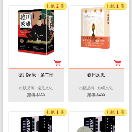
2
1
扣抵
冊
扣抵
冊
德川家康：第二部
春日疾風
出版品牌 : 遠足文化
出版品牌 : 鯨嶼文化
定價 $850
定價 $400
1
1
扣抵
冊
扣抵
冊