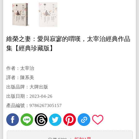
維榮之妻：愛與寂寥的喟嘆，太宰治經典作品
集【經典珍藏版】
作者：太宰治
譯者：陳系美
出版品牌：大牌出版
出版日期：2023-04-26
產品編號：9786267305157