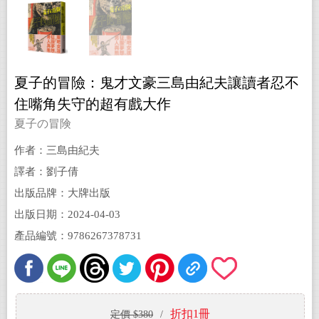
夏子的冒險：鬼才文豪三島由紀夫讓讀者忍不
住嘴角失守的超有戲大作
夏子の冒険
作者：三島由紀夫
譯者：劉子倩
出版品牌：大牌出版
出版日期：2024-04-03
產品編號：9786267378731
折扣1冊
定價 $380
/