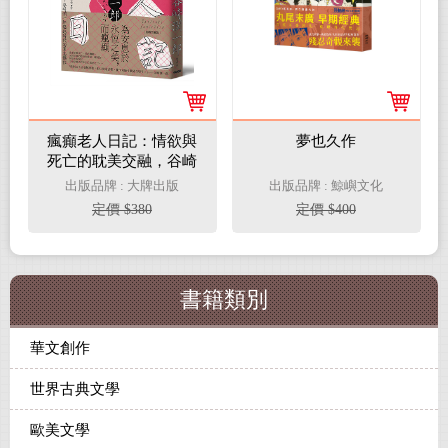
瘋癲老人日記：情欲與
夢也久作
死亡的耽美交融，谷崎
潤一郎超越時代的至高
出版品牌 : 大牌出版
出版品牌 : 鯨嶼文化
傑作【經典珍藏版】
定價 $380
定價 $400
書籍類別
華文創作
世界古典文學
歐美文學