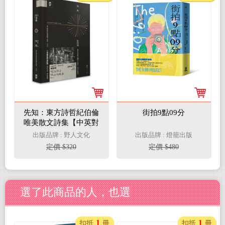
先知：東方詩哲紀伯倫
街拍9點09分
唯美散文詩集【中英對
照‧精裝珍藏版】（二
出版品牌 : 野人文化
出版品牌 : 燈籠出版
版）
定價 $320
定價 $480
選了此商品的人，也選
1
1
扣抵
冊
扣抵
冊