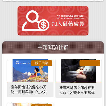
主題閱讀社群
親子共讀
童年回憶裡的難忘小天
牙痛不是病？痛起來要
使—阿爾卑斯山的少女
人命！牙醫不只要幫你
補蛀牙，還要觀察口腔
裡的整體環境