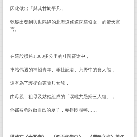
因此做出「與其甘於平凡，
乾脆出發到與世隔絕的北海道修道院當修女」的驚天宣
言。
在這段橫跨1,000多公里的壯闊征途中，
車站偶遇的神祕青年、報社記者、荒野中的食人熊，
還有為了護衛自家寶貝女兒，
由母親、祖母及姑姑組成的「噗嚨共愚婦三人組」，
全都被勇敢做自己的夏子，耍得團團轉……