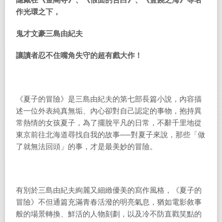
隱藏在《金閣寺》、《假面的告白》、《豐饒之海》等名
作光環之下，
鬼才文豪三島由紀夫
讓讀者忍不住嘴角失守的超有戲大作！
《夏子的冒險》是三島由紀夫的第七部長篇小說，內容描
述一位外表純真無垢、內心卻對自己認定的事物，抱持異
常熱情的女孩夏子，為了擺脫平凡的日常，不辭千里地從
東京前往北海道尋找自我的故事──對夏子來說，那些「做
了就無法回頭」的事，才是最美妙的冒險。
有別於三島由紀夫絢麗又細緻優美的寫作風格，《夏子的
冒險》不但通篇充滿青春活潑的明亮氣息，猶如電影敘事
般的場景轉換、鮮活的人物刻劃，以及冷不防直戳笑點的