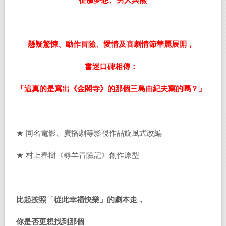
征服夢想、男人與熊
懸疑驚悚、動作冒險、愛情及喜劇情節華麗展開，
書迷口碑相傳：
「這真的是寫出《金閣寺》的那個三島由紀夫寫的嗎？」
★ 同名電影、廣播劇等影視作品旋風式改編
★ 村上春樹《尋羊冒險記》創作原型
比起按照「從此幸福快樂」的劇本走，
你是否更想找到那個