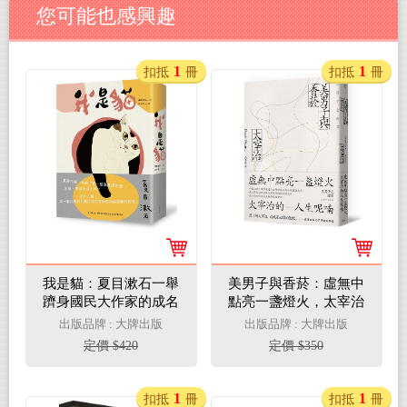
您可能也感興趣
1
1
扣抵
冊
扣抵
冊
我是貓：夏目漱石一舉
美男子與香菸：虛無中
躋身國民大作家的成名
點亮一盞燈火，太宰治
代表作（二版）
的人生呢喃
出版品牌 : 大牌出版
出版品牌 : 大牌出版
定價 $420
定價 $350
1
1
扣抵
冊
扣抵
冊