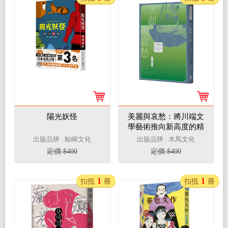
陽光妖怪
美麗與哀愁：將川端文
學藝術推向新高度的精
髓之作
出版品牌 : 鯨嶼文化
出版品牌 : 木馬文化
定價 $400
定價 $400
1
1
扣抵
冊
扣抵
冊