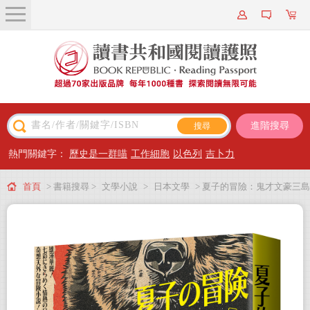
關於我們
近期新書
書籍搜尋
進階搜尋
主題閱讀
熱門關鍵字：
歷史是一群喵
工作細胞
以色列
吉卜力
出版專區
首頁
> 書籍搜尋 >
文學小說
>
日本文學
> 夏子的冒險：鬼才文豪三島
會員專屬
由紀夫讓讀者忍不住嘴角失守的超有戲大作
會員儲值方案