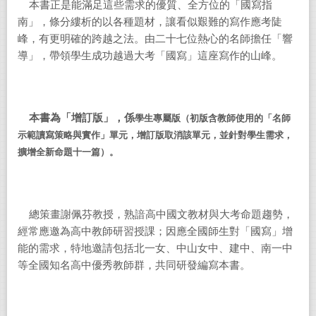
本書正是能滿足這些需求的優質、全方位的「國寫指
南」，條分縷析的以各種題材，讓看似艱難的寫作應考陡
峰，有更明確的跨越之法。由二十七位熱心的名師擔任「響
導」，帶領學生成功越過大考「國寫」這座寫作的山峰。
本書為「增訂版」，係
學生專屬版
（
初版含教師使用的
「名師
示範讀寫策略與實作」單元，增訂版取消該單元，並針對學生需求，
擴增全新命題十一篇）。
總策畫謝佩芬教授，熟諳高中國文教材與大考命題趨勢，
經常應邀為高中教師研習授課；因應全國師生對「國寫」增
能的需求，特地邀請包括北一女、中山女中、建中、南一中
等全國知名高中優秀教師群，共同研發編寫本書。