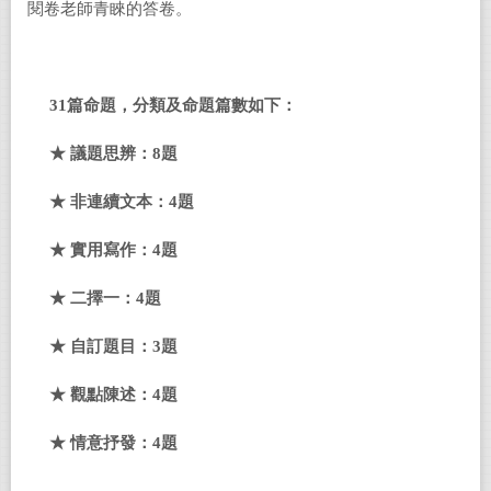
閱卷老師青睞的答卷。
31
篇命題，分類及命題篇數如下：
★
議題思辨：8題
★
非
連續文本：4題
★
實用寫作：4題
★
二擇一：4題
★
自訂題目：3題
★
觀點陳述：4題
★
情意抒發：4題