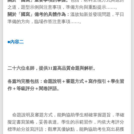
關於「國寫」重要事項的掌握。
包括：材料呈現方式與應對
之道，題型示例與注意事項，準備方向與重點提示……。
關於「國寫」備考的具體作為：
溫故知新並發現問題，平日
準備的方向，臨場作答注意事項……。
■
內容二
二十六位名師，提供31篇高品質命題與解析。
各篇均完整包括：命題說明＋審題方式＋寫作指引＋學生習
作＋等級評分＋閱卷評語。
命題說明及審題方式，能夠協助學生精確掌握題旨，準確
擬定書寫策略，妥善表達。學生的示範習作，均依大考評分
標準給分並寫評語；觀摩其優缺點，能夠協助考生寫出易獲