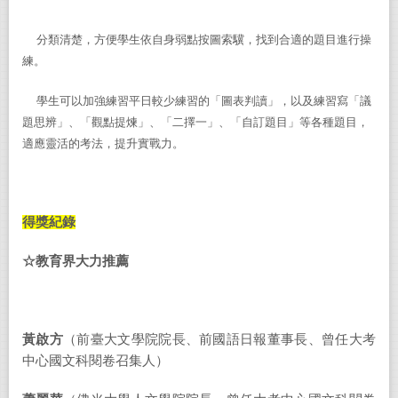
分類清楚，方便學生依自身弱點按圖索驥，找到合適的題目進行操
練。
學生可以加強練習平日較少練習
的
「
圖表判
讀」，以及練習寫「
議
題思
辨」、「觀點提煉」、「二擇一」、「
自訂題目
」
等各種題目
，
適
應靈活的考法
，
提升實戰力
。
得獎紀錄
☆
教育界大力推薦
黃啟方
（前臺大文學院院長、前國語日報董事長、曾任大考
中心國文科閱卷召集人）