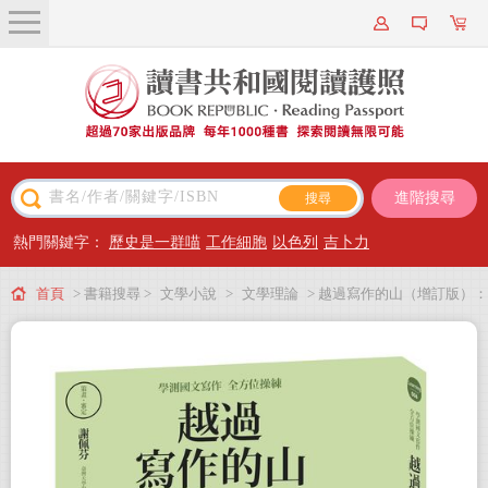
關於我們
近期新書
書籍搜尋
進階搜尋
主題閱讀
熱門關鍵字：
歷史是一群喵
工作細胞
以色列
吉卜力
出版專區
首頁
> 書籍搜尋 >
文學小說
>
文學理論
> 越過寫作的山（增訂版）：
會員專屬
學測國文寫作全方位操練 跟著名師嚮導，深耕閱讀能力，掌握寫作法門
會員儲值方案