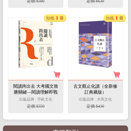
定價 $380
定價 $630
1
1
扣抵
冊
扣抵
冊
閱讀跨出去 大考國文致
古文觀止化讀（全新修
勝關鍵―閱讀理解即戰
訂典藏版）
力 名師團隊全新命題
出版品牌 : 字畝文化
出版品牌 : 木馬文化
題型靈活、取材多元 最
定價 $350
定價 $430
佳備戰操練