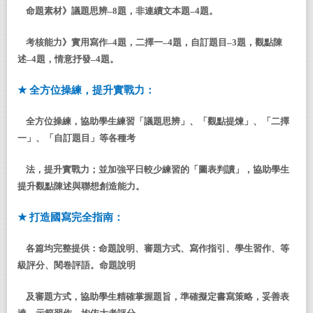
命題素材》議題思辨–
8
題
，
非連續文本題–
4
題
。
考核能力》實用寫作
–
4
題，二擇一
–
4
題，自訂題目
–
3
題，觀點陳
述
–
4
題，情意抒發
–
4
題。
★
全方位操練，提升實戰力：
全方位操練，協助學生練習「
議題思
辨」、「觀點提煉」、「二擇
一」、「
自訂題目
」
等各種考
法
，
提升實戰力
；並加強平日較少練習
的
「
圖表判
讀」，協助學生
提升觀點陳述與聯想創造能力。
★
打造國寫完全指南：
各篇均完整提供：命題說明
、
審題方式
、
寫作指引
、
學生習作
、
等
級評分
、閱卷
評語
。
命題說明
及審題方式
，協助學生精確掌握題旨，準確擬定書寫策略，妥善表