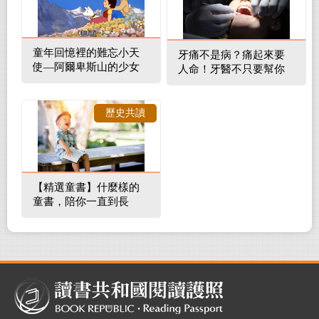
童年回憶裡的難忘小天
牙痛不是病？痛起來要
使—阿爾卑斯山的少女
人命！牙醫不只要幫你
補蛀牙，還要觀察口腔
裡的整體環境
歷史共讀
【精選童書】什麼樣的
童書，陪你一直到長
大！