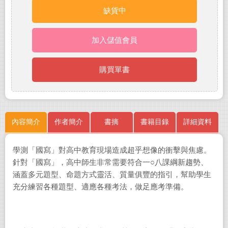
缺貨中
加入儲值會員
購買單書
內容簡介
作者簡介
書摘
書籍目錄
詳細資料
學測
「國寫」對高中教育現場造成超乎想像的衝擊與焦慮。
針對「國寫」，高中師生非常需要符合一
○
八課綱新趨勢、
涵蓋多元題型、命題方式靈活、質量俱豐的指引，幫助學生
充分練習各種題型、適應各種考法，做足應考準備。