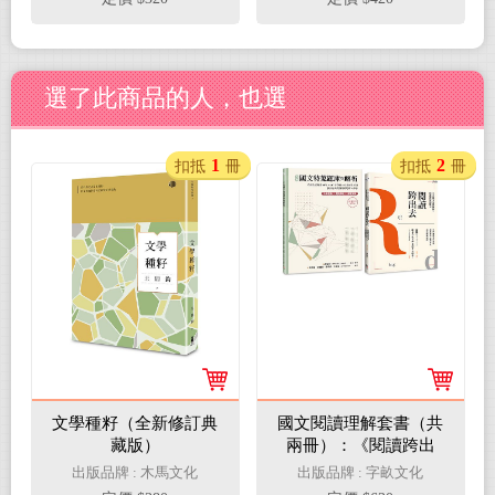
選了此商品的人，也選
1
2
扣抵
冊
扣抵
冊
文學種籽（全新修訂典
國文閱讀理解套書（共
藏版）
兩冊）：《閱讀跨出
去》+《大考國文特蒐
出版品牌 : 木馬文化
出版品牌 : 字畝文化
題庫與解析》