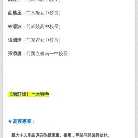
莊越丞
（前基隆女中校長）
林清波
（前武陵高中校長）
張國津
（前家齊女中校長）
張添唐
（前國立臺南一中校長）
【增訂版】七大特色
★
高度專業
：
臺大中文系謝佩芬教授策畫
、
審定
，專業洞見
值得信賴
。