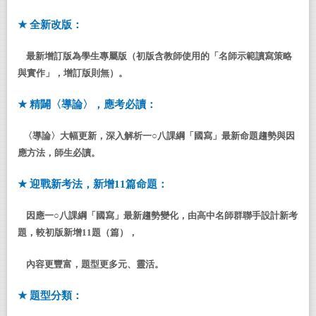
★
全新改版
：
最新增訂版
為
學生專屬版
（
初版含教師使用的
「名師示範讀寫策略
與實作」，增訂版則無）。
★
精闢〈
導論
〉，
應考必讀
：
〈
導論
〉大幅
更新
，
深入解析一○八課綱「國寫」最新命題趨勢與因
應方法
，
師生必讀
。
★
迎戰新考法
，
新增
11
篇命題
：
因應一○八課綱
「
國寫
」
最新趨勢變化
，由
高中名師群聯手設計新考
題，較初版新增11題（篇），
內容更豐富，題型更多元、靈活。
★
題型分類
：