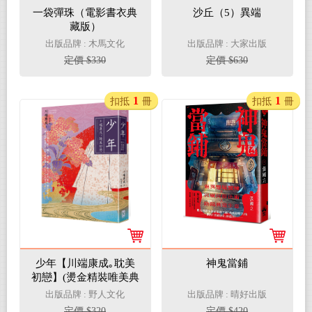
一袋彈珠（電影書衣典
沙丘（5）異端
藏版）
出版品牌 : 木馬文化
出版品牌 : 大家出版
定價 $330
定價 $630
1
1
扣抵
冊
扣抵
冊
少年【川端康成｡耽美
神鬼當鋪
初戀】(燙金精裝唯美典
藏版)
出版品牌 : 野人文化
出版品牌 : 晴好出版
定價 $320
定價 $420