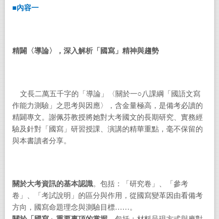
■
內容一
精闢〈導論〉，
深入解析
「國寫」精神與趨勢
文長二萬五千字的「導論」〈關於一○八課綱「國語文寫
作能力測驗」之思考與因應〉，含金量極高，是備考必讀的
精闢專文。謝佩芬教授將她對大考國文的長期研究、實務經
驗及針對「國寫」研習授課、演講的精華重點，毫不保留的
與本書讀者分享。
關於大考資訊的基本認識
。包括：「研究卷」、「參考
卷」、「考試說明」的區分與作用，從國寫變革因由看備考
方向，國寫命題理念與測驗目標……。