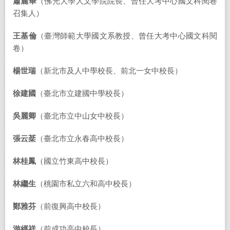
蕭麗華
（佛光大學人文學院院長、曾任大考中心國文科閱卷
召集人）
王基倫
（臺灣師範大學國文系教授、曾任大考中心國文科閱
卷）
楊世瑞
（新北市及人中學校長、前北一女中校長）
徐建國
（臺北市立建國中學校長）
吳麗卿
（臺北市立中山女中校長）
張云棻
（臺北市立永春高中校長）
林桂鳳
（國立竹東高中校長）
林繼生
（桃園市私立六和高中校長）
鄭雅芬
（前復興高中校長）
游經祥
（前成功高中校長）