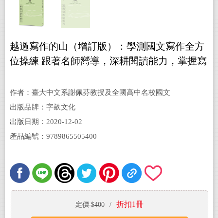
越過寫作的山（增訂版）：學測國文寫作全方
位操練 跟著名師嚮導，深耕閱讀能力，掌握寫
作法門
作者：臺大中文系謝佩芬教授及全國高中名校國文
名師李明慈、葉淑芬、吳玉如、彭成錦、穆虹嵐等
出版品牌：字畝文化
二十七位
出版日期：2020-12-02
產品編號：9789865505400
折扣1冊
定價 $400
/