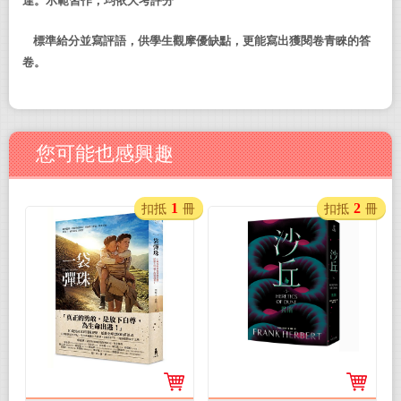
達。示範
習
作，均依大考評分
標準給分並寫評語，供學生觀摩優缺點，更能寫出獲閱卷青睞的答
卷。
您可能也感興趣
1
2
扣抵
冊
扣抵
冊