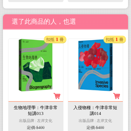
選了此商品的人，也選
1
1
扣抵
冊
扣抵
冊
生物地理學：牛津非常
入侵物種：牛津非常短
短講013
講014
出版品牌 : 左岸文化
出版品牌 : 左岸文化
定價 $400
定價 $400