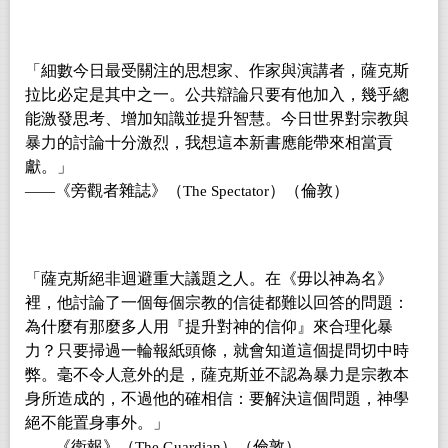
「細數今日最受關注的思想家、作家與演講者，薩克斯
拉比必定是其中之一。公共辯論只要有他加入，幾乎總
能激發思考、增加知識並提升智慧。今日世界對宗教與
暴力的討論十分激烈，我想這本新書應能帶來相當貢
獻。」
《旁觀者雜誌》（
）（倫敦）
——
The Spectator
「薩克斯絕非迴避重大議題之人。在《毋以神為名》
裡，他討論了一個每個宗教的信徒都難以回答的問題：
為什麼有那麼多人用『提升對神的信仰』來合理化暴
力？只要掃過一輪報紙頭條，就會知道這個提問切中時
弊。毫不令人意外的是，薩克斯並不認為暴力是宗教本
身所造成的，不過他的確相信：要解決這個問題，神學
絕不能置身事外。」
《衛報》（
）（倫敦）
——
The Guardian