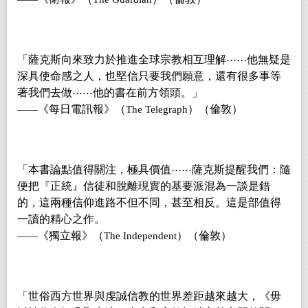
「薩克斯向來致力於推進全球宗教相互理解
他無疑是
⋯⋯
深具使命感之人，也堅信只要我們願意，還有很多事等
著我們去做
他的書在前方領頭。」
⋯⋯
《每日電訊報》（
）（倫敦）
——
The Telegraph
「本書論點值得關注，極具價值
薩克斯提醒我們：隨
⋯⋯
便把『正統』信徒和脫離現實的基要派混為一談是錯
的，這兩種信仰進路不但不同，甚至相反。這是部值得
一讀的精心之作。
《獨立報》（
）（倫敦）
——
The Independent
「世俗西方世界與虔誠信教的世界差距越來越大，《毋