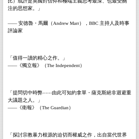
比）或許是英國對信仰和極端主義思考最深、也最受關
注的思想家。」
安德魯・馬爾（
），
主持人及時事
——
Andrew Marr
BBC
評論家
「值得一讀的精心之作。」
《獨立報》（
）
——
The Independent
「提問切中時弊
由此可知約拿單・薩克斯絕非迴避重
⋯⋯
大議題之人。」
《衛報》（
）
——
The Guardian
「探討宗教暴力根源的迫切而權威之作，出自當代世界