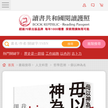
關於我們
近期新書
書籍搜尋
進階搜尋
主題閱讀
熱門關鍵字：
歷史是一群喵
工作細胞
以色列
吉卜力
出版專區
首頁
> 書籍搜尋 >
人文科普
>
哲學思潮
> 毋以神為名
會員專屬
會員儲值方案