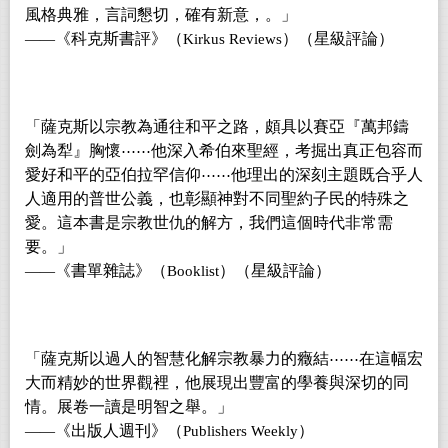
風格典雅，言詞懇切，確有新意，。」
《科克斯書評》（
）（星級評論）
——
Kirkus Reviews
「薩克斯以宗教為通往和平之路，頗具以賽亞『萬邦鑄
劍為犁』胸懷
他深入希伯來聖經，考掘出真正包容而
⋯⋯
愛好和平的亞伯拉罕信仰
他理出的深刻主題既合乎人
⋯⋯
人適用的普世公義，也彰顯神對不同聖約子民的特殊之
愛。這本書是宗教世仇的解方，我們這個時代非常需
要。」
《書單雜誌》（
）（星級評論）
——
Booklist
「薩克斯以過人的智慧化解宗教暴力的癥結
在這幅宏
⋯⋯
大而精妙的世界觀裡，他展現出豐富的學養與深切的同
情。展卷一讀是明智之舉。」
《出版人週刊》（
）
——
Publishers Weekly