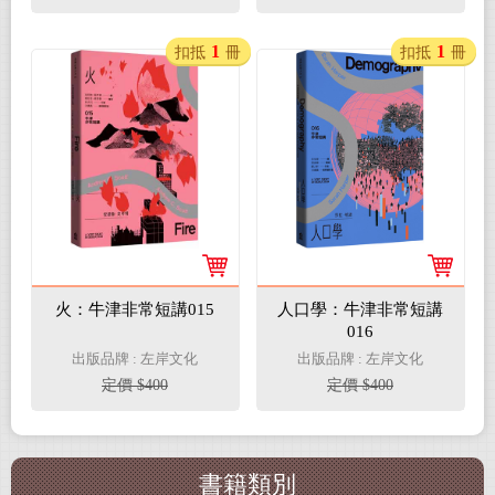
1
1
扣抵
冊
扣抵
冊
火：牛津非常短講015
人口學：牛津非常短講
016
出版品牌 : 左岸文化
出版品牌 : 左岸文化
定價 $400
定價 $400
書籍類別