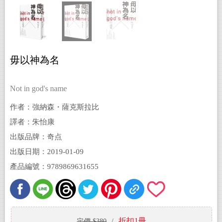
毋以神為名
Not in god's name
作者：強納森・薩克斯拉比
譯者：朱怡康
出版品牌：奇点
出版日期：2019-01-09
產品編號：9789869631655
折扣1冊
定價 $380
/