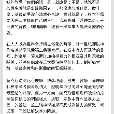
穌的教導「你們的話，是，就說是；不是，
就說不是；
若再多說就是出於那惡者」，那麼應該說什麼、做什
麼，基督徒手
潔心清放心言說、實踐就是了，根本不需
要大呼口號捍衛自己的言行。這種高
喊「以神為名」來
壯膽的背後，細細傾聽，總有一絲當事人無法遮掩的心
虛。
在人人以為世界會持續世俗化的時候，廿一世紀卻以神
為名掀起宗教極端主義和暴行。在這本有力而及時的書
裡，約拿單・薩克斯詳加檢視暴力的根源及其與宗教的
關係，並將焦點放在三大亞伯拉罕信仰上，剖析猶太
教、基督宗教和伊斯蘭教的緊張關係。
薩克斯從演化心理學、博弈理論、歷史、哲學、倫理學
和神學等各個角度切入，證明暴力傾向甚至能蓋過宗教
最慈悲的呼聲。但另一方面，薩克斯也透過精讀亞伯拉
罕信仰核心的關鍵經文，挑戰「宗教本身即是暴力之
因」的說法，並主張神學如果不想成為暴力的幫兇，就
必須一同設法解決暴力問題。