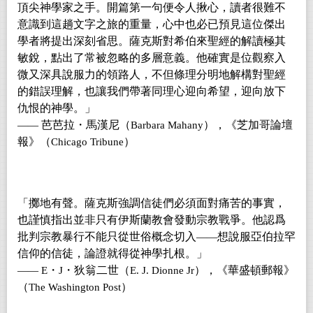
頂尖神學家之手。開篇第一句便令人揪心，讀者很難不
意識到這趟文字之旅的重量，心中也必已預見這位傑出
學者將提出深刻省思。薩克斯對希伯來聖經的解讀極其
敏銳，點出了常被忽略的多層意義。他確實是位觀察入
微又深具說服力的領路人，不但條理分明地解構對聖經
的錯誤理解，也讓我們帶著同理心迎向希望，迎向放下
仇恨的神學。」
芭芭拉・馬漢尼（
），《芝加哥論壇
——
Barbara Mahany
報》（
）
Chicago Tribune
「擲地有聲。薩克斯強調信徒們必須面對痛苦的事實，
也謹慎指出並非只有伊斯蘭教會發動宗教戰爭。他認爲
批判宗教暴行不能只從世俗概念切入
想說服亞伯拉罕
——
信仰的信徒，論證就得從神學扎根。」
・
・狄翁二世（
），《華盛頓郵報》
—— E
J
E. J. Dionne Jr
（
）
The Washington Post