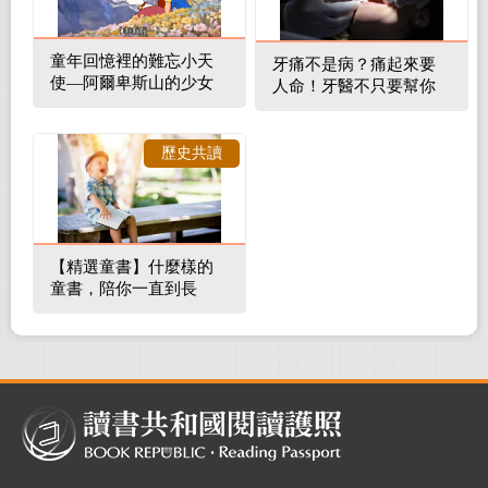
童年回憶裡的難忘小天
牙痛不是病？痛起來要
使—阿爾卑斯山的少女
人命！牙醫不只要幫你
補蛀牙，還要觀察口腔
裡的整體環境
歷史共讀
【精選童書】什麼樣的
童書，陪你一直到長
大！