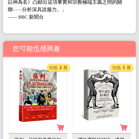
以神為名》凸顯出這項事實和宗教極端主義之間的關
聯
分析深具說服力。」
⋯⋯
新聞台
—— BBC
您可能也感興趣
2
1
扣抵
冊
扣抵
冊