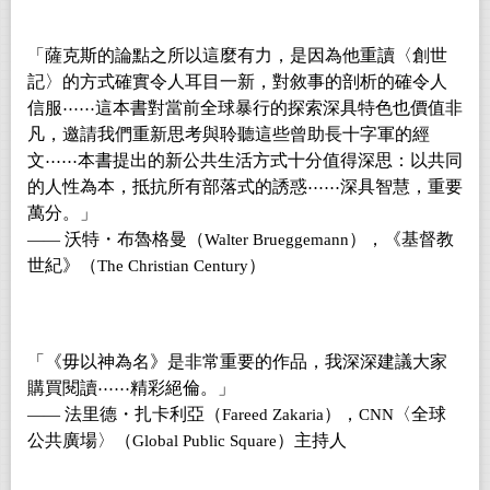
「薩克斯的論點之所以這麼有力，是因為他重讀〈創世
記〉的方式確實令人耳目一新，對敘事的剖析的確令人
信服
這本書對當前全球暴行的探索深具特色也價值非
⋯⋯
凡，邀請我們重新思考與聆聽這些曾助長十字軍的經
文
本書提出的新公共生活方式十分值得深思：以共同
⋯⋯
的人性為本，抵抗所有部落式的誘惑
深具智慧，重要
⋯⋯
萬分。」
沃特・布魯格曼（
），《基督教
——
Walter Brueggemann
世紀》（
）
The Christian Century
「《毋以神為名》是非常重要的作品，我深深建議大家
購買閱讀
精彩絕倫。」
⋯⋯
法里德・扎卡利亞（
），
〈全球
——
Fareed Zakaria
CNN
公共廣場〉（
）主持人
Global Public Square