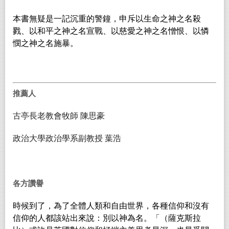
本書無疑是一記沉重的警鐘，申斥以生命之神之名殺
戮、以和平之神之名宣戰、以慈愛之神之名憎恨、以憐
憫之神之名施暴。
推薦人
古亭長老教會牧師
陳思豪
政治大學政治學系副教授
葉浩
各方讚譽
時候到了，為了全體人類和自由世界，各種信仰和沒有
信仰的人都該站出來說：別以神為名。「（薩克斯拉