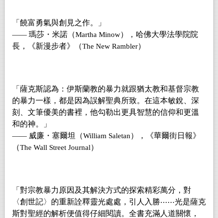
「饒富勇氣與創見之作。」
瑪莎・米諾（
），哈佛大學法學院院
——
Martha Minow
長，《新漫步者》（
）
The New Rambler
「薩克斯認為：伊斯蘭教的暴力就跟猶太教和基督宗教
的暴力一樣，都是因為誤解聖典所致。在這本敏銳、深
刻、文筆優美的書裡，他勾勒出更具智慧的信仰和更溫
和的神。」
威廉・塞爾坦（
），《華爾街日報》
——
William Saletan
（
）
The Wall Street Journal
「對宗教暴力原因及其解決方式的探索精彩萬分，對
〈創世記〉的重新詮釋靈光處處，引人入勝
光是薩克
⋯⋯
斯對聖經的解析便值得仔細閱讀。全書充滿人道關懷，