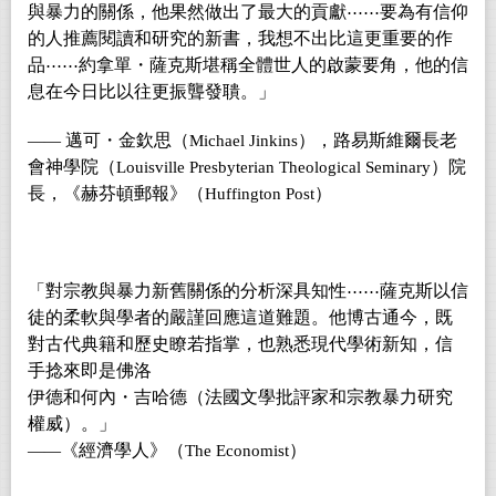
與暴力的關係，他果然做出了最大的貢獻
要為有信仰
⋯⋯
的人推薦閱讀和研究的新書，我想不出比這更重要的作
品
約拿單・薩克斯堪稱全體世人的啟蒙要角，他的信
⋯⋯
息在今日比以往更振聾發聵。」
邁可・金欽思（
），路易斯維爾長老
——
Michael Jinkins
會神學院（
）院
Louisville Presbyterian Theological Seminary
長，《赫芬頓郵報》（
）
Huffington Post
「對宗教與暴力新舊關係的分析深具知性
薩克斯以信
⋯⋯
徒的柔軟與學者的嚴謹回應這道難題。他博古通今，既
對古代典籍和歷史瞭若指掌，也熟悉現代學術新知，信
手捻來即是佛洛
伊德和何內・吉哈德（法國文學批評家和宗教暴力研究
權威）。」
《經濟學人》（
）
——
The Economist