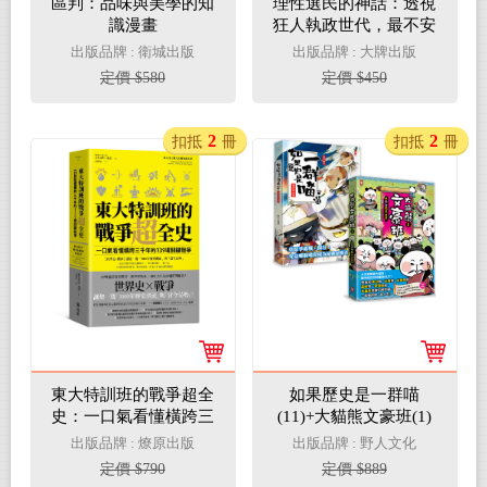
區判：品味與美學的知
理性選民的神話：透視
識漫畫
狂人執政世代，最不安
的民主真相與幻象（全
出版品牌 : 衛城出版
出版品牌 : 大牌出版
新校訂版）
定價 $580
定價 $450
2
2
扣抵
冊
扣抵
冊
東大特訓班的戰爭超全
如果歷史是一群喵
史：一口氣看懂橫跨三
(11)+大貓熊文豪班(1)
千年的139場關鍵戰爭
【二冊套書】
出版品牌 : 燎原出版
出版品牌 : 野人文化
定價 $790
定價 $889