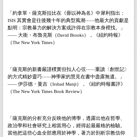
「約拿單・薩克斯拉比在《毋以神為名》中犀利指出：
其實會是往後幾十年的典型風潮
他最大的貢獻是
ISIS
⋯⋯
點明：宗教暴力的解決方案或許得在宗教本身裡找。」
大衛・布魯克斯（
），《紐約時報》
——
David Brooks
（
）
The New York Times
「薩克斯的新書嚴謹樸實但扣人心弦
重讀〈創世記〉
⋯⋯
的方式精妙靈巧
神學家的慧見在書中盡露無遺。」
⋯⋯
伊莎德・曼吉（
），《紐約時報書評》
——
Irshad Manji
（
）
The New York Times Book Review
「薩克斯的分析充分反映他的博學，透露出他在哲學、
政治學和社會研究上相當用心，經得起最嚴格的檢驗。
當他把這些心血全部應用於神學，著力於剖析宗教信仰