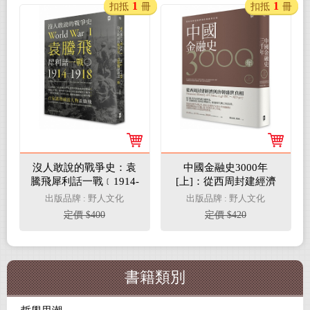
1
1
扣抵
冊
扣抵
冊
沒人敢說的戰爭史：袁
中國金融史3000年
騰飛犀利話一戰﹝1914-
[上]：從西周封建經濟
1918年﹞
到唐朝盛世真相
出版品牌 : 野人文化
出版品牌 : 野人文化
定價 $400
定價 $420
書籍類別