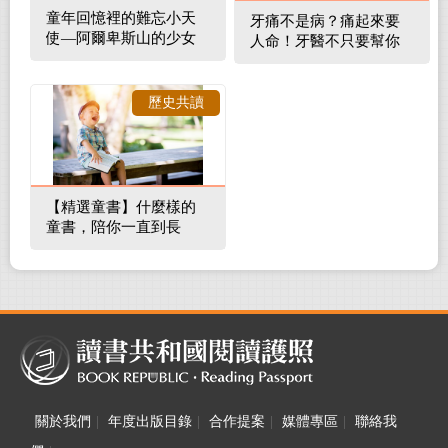
童年回憶裡的難忘小天
牙痛不是病？痛起來要
使—阿爾卑斯山的少女
人命！牙醫不只要幫你
補蛀牙，還要觀察口腔
裡的整體環境
歷史共讀
【精選童書】什麼樣的
童書，陪你一直到長
大！
關於我們
|
年度出版目錄
|
合作提案
|
媒體專區
|
聯絡我