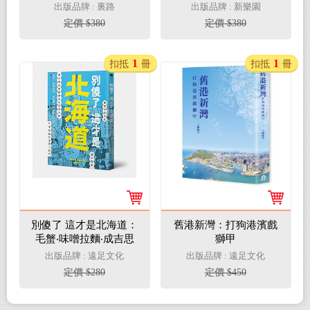
方法
的《全球型錄》出版神
出版品牌 : 裏路
出版品牌 : 新樂園
話
定價 $380
定價 $380
1
1
扣抵
冊
扣抵
冊
別傻了 這才是北海道：
舊港新灣：打狗港濱戲
毛蟹‧味噌拉麵‧成吉思
獅甲
汗烤羊肉…48個不為人
出版品牌 : 遠足文化
出版品牌 : 遠足文化
知的潛規則
定價 $280
定價 $450