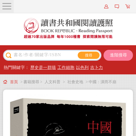
關於我們
近期新書
書籍搜尋
進階搜尋
主題閱讀
熱門關鍵字：
歷史是一群喵
工作細胞
以色列
吉卜力
出版專區
首頁
> 書籍搜尋 >
人文科普
>
社會史地
> 中國：潰而不崩
會員專屬
會員儲值方案