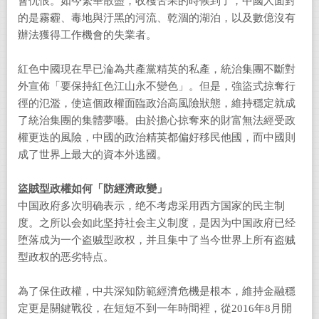
會仇恨。如今繁華散盡，收穫苦果的時候到了，中國人面對
的是霧霾、毒地與汙黑的河流、乾涸的湖泊，以及數億沒有
辦法獲得工作機會的失業者。
紅色中國現在早已淪為共產黨精英的私產，統治集團不斷對
外宣佈「要保持紅色江山永不變色」。但是，強盜式掠奪行
徑的氾濫，使這個政權面臨政治高風險狀態，維持穩定就成
了統治集團的集體夢囈。由於擔心掠奪來的財富無法經受政
權更迭的風險，中國的政治精英都偏好移民他國，而中國則
成了世界上最大的資本外逃國。
盜賊型政權如何「防經濟政變」
中国政府多次明确表示，绝不考虑采用西方国家的民主制
度。之所以会如此坚持社会主义制度，是因为中国政府已经
堕落成为一个盗贼型政权，并且集中了当今世界上所有盗贼
型政权的恶劣特点。
為了保住政權，中共深知防範經濟危機是根本，維持金融穩
定更是關鍵戰役，在短短不到一年時間裡，從2016年8月開