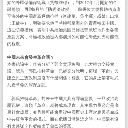
始的外匯儲備保衛戰（貨幣維穩），到2017年2月開始的金
融整頓，再到6月的「防經濟政變」，將幾位大規模轉移資產
至海外的中國富豪逐個拘捕（肖建華、吳小暉）或禁止出境
（王健林），明確要求他們將轉移至海外的資產轉回中國。
這些防範措施，表明中共統治集團已經按部就班地作出各種
應對方案，將極權政治從內部崩潰的可能性降低到盡可能低
的程度。
中國未來會發生革命嗎？
本書結論中，作者分析了郭文貴現象和十九大權力交接會
議。認為「郭氏推特革命」已經充分說明，這場「革命」與
建立民主憲政制度沒有什麼關係；相反，它的身上帶著毛式
共產革命的深深胎記。
「郭氏推特革命」對未來中國實具有隱喻意義：一旦政治高
壓瓦解，這類「革命」就將成為現實，其主導力量必定是底
層社會成員，並且極可能會重複中國歷史上歷次農民革命或
中共紅色革命的模式。而在危機日漸逼近之時，中國還有沒
有出路呢？作者給出了自己的答案。