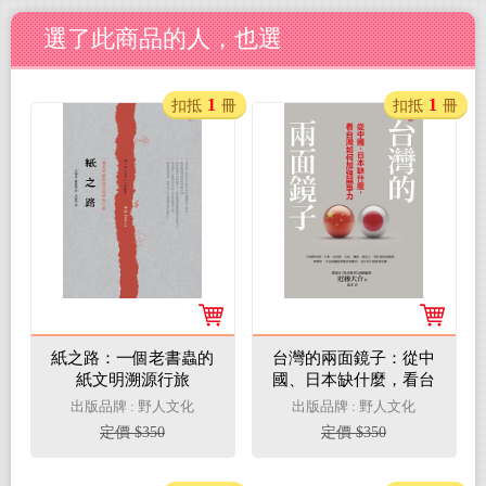
選了此商品的人，也選
1
1
扣抵
冊
扣抵
冊
紙之路：一個老書蟲的
台灣的兩面鏡子：從中
紙文明溯源行旅
國、日本缺什麼，看台
灣如何加強競爭力
出版品牌 : 野人文化
出版品牌 : 野人文化
定價 $350
定價 $350