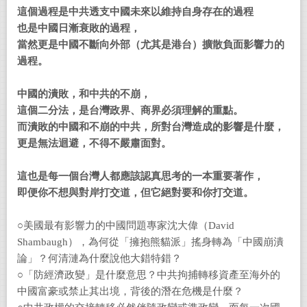
這個過程是中共透支中國未來以維持自身存在的過程
也是中國日漸衰敗的過程，
當然更是中國不斷向外部（尤其是港台）擴散負面影響力的
過程。
中國的潰敗，和中共的不崩，
這個二分法，是台灣政界、商界必須理解的重點。
而潰敗的中國和不崩的中共，所對台灣造成的影響是什麼，
更是無法迴避，不得不嚴肅面對。
這也是每一個台灣人都應該認真思考的一本重要著作，
即便你不想與對岸打交道，但它絕對要和你打交道。
○美國最有影響力的中國問題專家沈大偉（David
Shambaugh），為何從「擁抱熊貓派」搖身轉為「中國崩潰
論」？何清漣為什麼說他大錯特錯？
○「防經濟政變」是什麼意思？中共拘捕轉移資產至海外的
中國富豪或禁止其出境，背後的潛在危機是什麼？