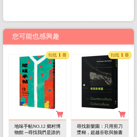
您可能也感興趣
1
1
扣抵
冊
扣抵
冊
地味手帖NO.12 鄉村博
尋找新樂園：只用剪刀
物館 ─尋找我們是誰的
漿糊，超越谷歌與臉書