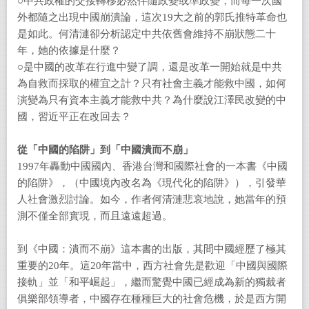
○中共政權的交接轉移必然伴隨政變或準政變，而每一次國
外都隨之出現中國崩潰論，這次19大之前的郭氏推特革命也
是如此。何清漣卻分析認定中共依舊會維持不崩狀態二十
年，她的依據是什麼？
○是中國的改革在行進中變了調，還是改革一開始就是中共
為自救而採取的權宜之計？只有社會主義才能救中國，如何
演變為只有資本主義才能救中共？為什麼說江澤民改變的中
國，習近平正在改回去？
從「中國的陷阱」到「中國潰而不崩」
1997年轟動中國國內、香港台灣和國際社會的一本書《中國
的陷阱》，（中國境內改名為《現代化的陷阱》），引發華
人社會激烈討論。如今，作者何清漣悲哀地說，她當年的預
測不僅全部實現，而且遠遠超過。
到《中國：潰而不崩》這本書的出版，其間中國經歷了極其
重要的20年。這20年當中，西方社會先是歡迎「中國與國際
接軌」並「和平崛起」，繼而驚覺中國已經成為新的獨裁者
俱樂部領導者，中國存在種種巨大的社會危機，於是西方開