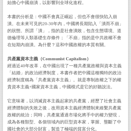
始擔心中國崩潰，以影響到全球化進程。
本書的分析是：中國不會真正崛起，但也不會很快陷入崩
潰。在未來可見的20-30年內，中國將長期陷入「潰而不崩」
的狀態。所謂「潰」，指的是社會潰敗，包含生態環境、道
德倫理等人類基礎生存條件；「不崩」指的是中共政權不會
在短期內崩潰。為什麼？這和中國政權的本質有關。
共產黨資本主義（Communist Capitalism）
經過近40年改革，在中國出現了一種共產黨政權與資本主義
「結婚」的政治經濟制度，本書作者把中國這種獨特的政治
經濟制度稱為「共產黨資本主義」。就是專制政權之下的權
貴資本主義+國家資本主義，中國模式是它的好聽說法。
它意味著，以消滅資本主義起家的共產黨，經歷了社會主義
經濟體制的失敗之後，改用資本主義經濟體制來維繫共產黨
政權的統治；同時，共產黨通過市場化將手中的權力變現，
成為各種類型、各個領域內的巨型資本家，掌握、壟斷了中
國社會的大部分財富，製造了極端的貧富分化。