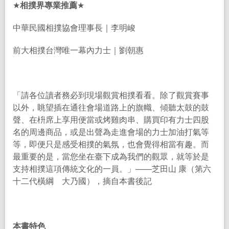
★
相撲界專業推薦
★
中華民國相撲協會理事長｜李明峻
前大相撲台灣唯一幕內力士｜劉朝惠
「請各位讀者務必到現場觀賞相撲看看。除了觀賞賽事
以外，眺望插在通往會場道路上的旗幟、傾聽太鼓的鼓
聲、在枡席上享用便當或烤雞肉串、購買印有力士四股
名的周邊商品，或是出聲為走進會場的力士加油打氣等
等，即便只是感受相撲的氣氛，也會覺得相當有趣。而
最重要的是，當您坐在臺下成為我們的觀眾，就等於是
支持相撲這項傳統文化的一員。」——芝田山 康（第六
十二代橫綱 大乃國），摘自本書後記
本書特色