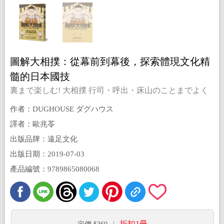
圖解大相撲：從幕前到幕後，探索體現文化精
髓的日本國技
裏まで楽しむ! 大相撲 行司・呼出・床山のことまでよく
わかる!
作者：DUGHOUSE ダグハウス
譯者：歐兆苓
出版品牌：遠足文化
出版日期：2019-07-03
產品編號：9789865080068
折扣1冊