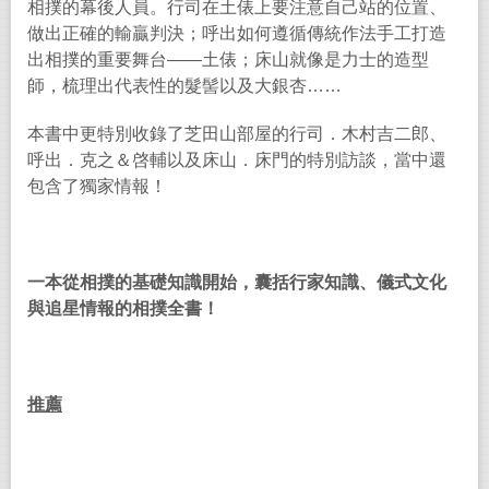
相撲的幕後人員。行司在土俵上要注意自己站的位置、
做出正確的輸贏判決；呼出如何遵循傳統作法手工打造
出相撲的重要舞台——土俵；床山就像是力士的造型
師，梳理出代表性的髮髻以及大銀杏……
本書中更特別收錄了芝田山部屋的行司．木村吉二郎、
呼出．克之＆啓輔以及床山．床門的特別訪談，當中還
包含了獨家情報！
一本從相撲的基礎知識開始，囊括行家知識、儀式文化
與追星情報的相撲全書！
推薦