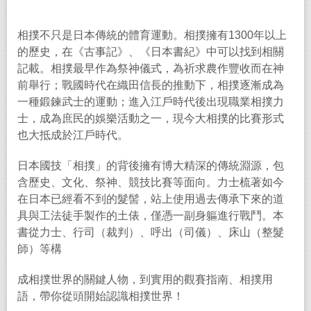
相撲不只是日本傳統的體育運動。相撲擁有1300年以上
的歷史，在《古事記》、《日本書紀》中可以找到相關
記載。相撲最早作為祭神儀式，為祈求農作豐收而在神
前舉行；戰國時代在織田信長的推動下，相撲逐漸成為
一種鍛鍊武士的運動；進入江戶時代後出現職業相撲力
士，成為庶民的娛樂活動之一，現今大相撲的比賽形式
也大抵成於江戶時代。
日本國技「相撲」的背後擁有博大精深的傳統淵源，包
含歷史、文化、祭神、競技比賽等面向。力士梳著如今
在日本已經看不到的髮髻，站上使用過去傳承下來的道
具與工法徒手製作的土俵，僅憑一副身軀進行戰鬥。本
書從力士、行司（裁判）、呼出（司儀）、床山（整髮
師）等構
成相撲世界的關鍵人物，到實用的觀賽指南、相撲用
語，帶你從頭開始認識相撲世界！