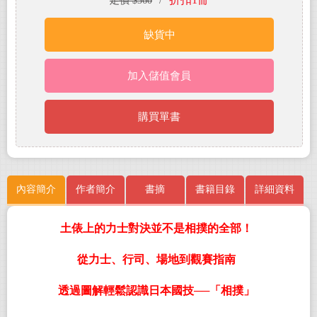
定價 $360
/
缺貨中
加入儲值會員
購買單書
內容簡介
作者簡介
書摘
書籍目錄
詳細資料
土俵上的力士對決並不是相撲的全部！
從力士、行司、場地到觀賽指南
透過圖解輕鬆認識日本國技──「相撲」