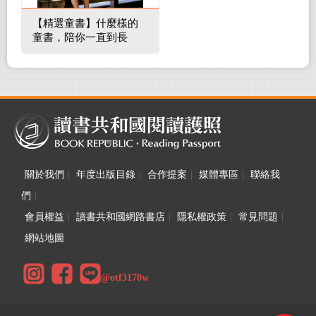
【精選童書】什麼樣的
童書，陪你一直到長
大！
關於我們
|
年度出版目錄
|
合作提案
|
媒體專區
|
聯絡我
們
|
會員權益
|
讀書共和國網路書店
|
隱私權政策
|
常見問題
|
網站地圖
@otf3170w