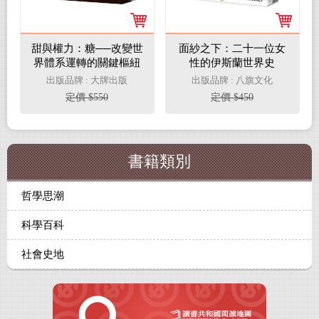
甜與權力：糖──改變世
面紗之下：二十一位女
界體系運轉的關鍵樞紐
性的伊斯蘭世界史
【飲食人類學之父西敏
出版品牌 : 大牌出版
出版品牌 : 八旗文化
司畢生壓卷之作】
定價 $550
定價 $450
書籍類別
哲學思潮
科學百科
社會史地