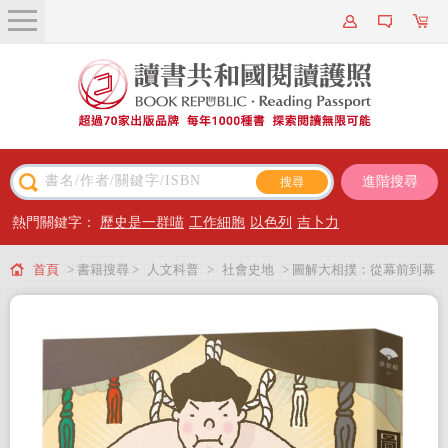
關於我們
近期新書
書籍搜尋
進階搜尋
主題閱讀
熱門關鍵字：
歷史是一群喵
工作細胞
以色列
吉卜力
出版專區
首頁
> 書籍搜尋 >
人文科普
>
社會史地
> 圖解大相撲：從幕前到幕
會員專屬
後，探索體現文化精髓的日本國技
會員儲值方案