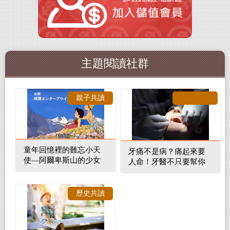
主題閱讀社群
親子共讀
童年回憶裡的難忘小天
牙痛不是病？痛起來要
使—阿爾卑斯山的少女
人命！牙醫不只要幫你
補蛀牙，還要觀察口腔
裡的整體環境
歷史共讀