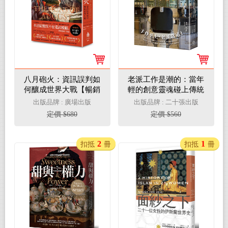
八月砲火：資訊誤判如
老派工作是潮的：當年
何釀成世界大戰【暢銷
輕的創意靈魂碰上傳統
經典60週年紀念版】
的職人手作（全新修訂
出版品牌 : 廣場出版
出版品牌 : 二十張出版
版）
定價 $680
定價 $560
2
1
扣抵
冊
扣抵
冊