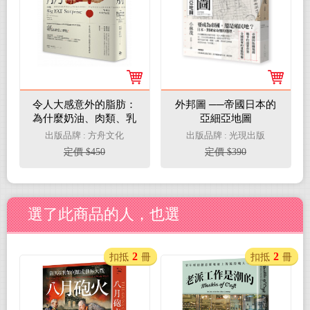
令人大感意外的脂肪：
外邦圖 ──帝國日本的
為什麼奶油、肉類、乳
亞細亞地圖
酪應該是健康飲食
出版品牌 : 方舟文化
出版品牌 : 光現出版
定價 $450
定價 $390
選了此商品的人，也選
2
2
扣抵
冊
扣抵
冊