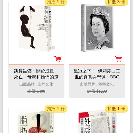
1
3
扣抵
冊
扣抵
冊
跳舞骷髏：關於成長、
皇冠之下──伊莉莎白二
死亡，母親和她們的孩
世的真實與想像：BBC
子的民族誌
獨家授權，見證女王陛
出版品牌 : 左岸文化
出版品牌 : 堡壘文化
下輝煌一生的影像全紀
定價 $400
定價 $1200
錄（中文版獨家附贈女
王生涯關鍵大事記拉頁
年表）
1
1
扣抵
冊
扣抵
冊