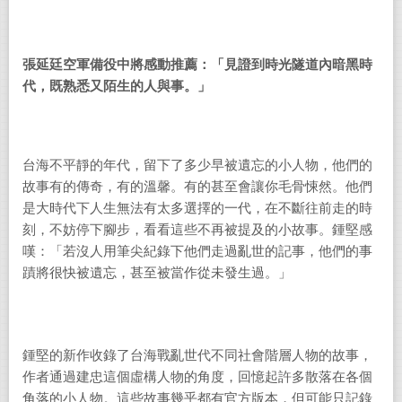
張延廷空軍備役中將感動推薦：「見證到時光隧道內暗黑時
代，既熟悉又陌生的人與事。」
台海不平靜的年代，留下了多少早被遺忘的小人物，他們的
故事有的傳奇，有的溫馨。有的甚至會讓你毛骨悚然。他們
是大時代下人生無法有太多選擇的一代，在不斷往前走的時
刻，不妨停下腳步，看看這些不再被提及的小故事。鍾堅感
嘆：「若沒人用筆尖紀錄下他們走過亂世的記事，他們的事
蹟將很快被遺忘，甚至被當作從未發生過。」
鍾堅的新作收錄了台海戰亂世代不同社會階層人物的故事，
作者通過建忠這個虛構人物的角度，回憶起許多散落在各個
角落的小人物。這些故事幾乎都有官方版本，但可能只記錄