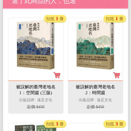
選了此商品的人，也選
1
1
扣抵
冊
扣抵
冊
被誤解的臺灣老地名
被誤解的臺灣老地名
1：空間篇 (三版)
2：時間篇
出版品牌 : 遠足文化
出版品牌 : 遠足文化
定價 $450
定價 $450
3
3
扣抵
冊
扣抵
冊