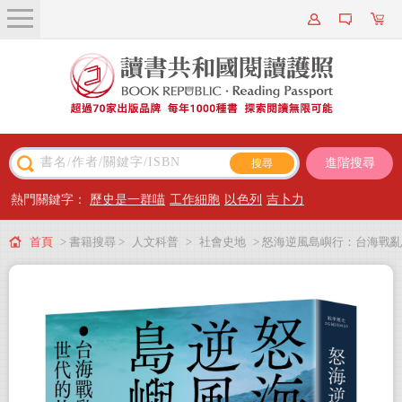
關於我們
近期新書
書籍搜尋
進階搜尋
主題閱讀
熱門關鍵字：
歷史是一群喵
工作細胞
以色列
吉卜力
出版專區
首頁
> 書籍搜尋 >
人文科普
>
社會史地
> 怒海逆風島嶼行：台海戰亂
會員專屬
世代的故事
會員儲值方案