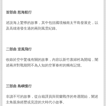
首部曲
怒海航行
述說海上驚悸的故事，其中包括國境極南太平島發展史，以
及高雄港發生過的兩則風雲紀錄。
二部曲
逆風飛行
收錄於空中驚魂有關的故事，內容以新竹寡婦村為開端，闡
述兩岸對戰期間不為人知的空軍眷村的獨有記憶。
三部曲
島嶼慢行
非讀不可的故事，從台籍譯員與荷蘭戰俘的奇遇開始，闡述
主角親身經歷或見證的大時代小故事。