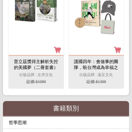
普立茲獎得主解析失控
護國四年：會做事的團
的美國夢（二冊套書）
隊，盼台灣成為幸福之
美國神話的終結+橡膠
地【蘇貞昌親簽限量紀
出版品牌 : 左岸文化
出版品牌 : 遠足文化
帝國
念套組】
定價 $1080
定價 $1300
書籍類別
哲學思潮