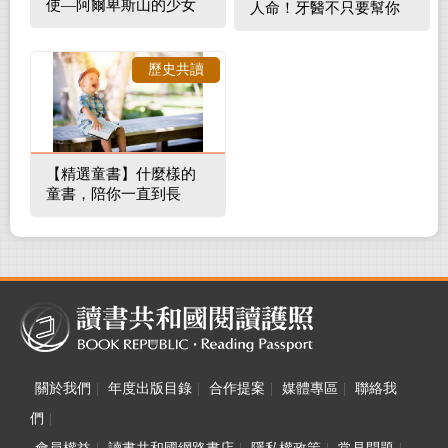
使—阿爾卑斯山的少女
人命！牙醫不只要幫你
補蛀牙，還要觀察口腔
裡的整體環境
歷史共讀
【精選童書】什麼樣的
童書，陪你一直到長
大！
關於我們
|
年度出版目錄
|
合作提案
|
媒體專區
|
聯絡我
們
|