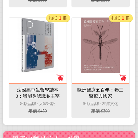
定價 $550
定價 $380
1
1
扣抵
冊
扣抵
冊
法國高中生哲學讀本
歐洲醫療五百年：卷三
3：我能夠認識並主宰
醫療與國家
自己嗎？──建構自我的
出版品牌 : 大家出版
出版品牌 : 左岸文化
哲學之路
定價 $450
定價 $300