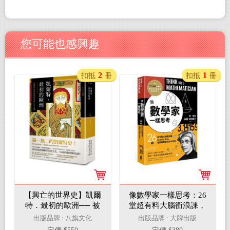
您可能也感興趣
2
1
扣抵
冊
扣抵
冊
【興亡的世界史】凱爾
像數學家一樣思考：26
特．最初的歐洲── 被
堂超有料大腦衝浪課，
羅馬與基督教覆蓋的文
Step by Step揭開數學家
出版品牌 : 八旗文化
出版品牌 : 大牌出版
化水脈
的思考地圖