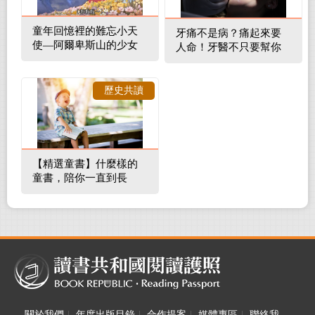
童年回憶裡的難忘小天
牙痛不是病？痛起來要
使—阿爾卑斯山的少女
人命！牙醫不只要幫你
補蛀牙，還要觀察口腔
裡的整體環境
歷史共讀
【精選童書】什麼樣的
童書，陪你一直到長
大！
關於我們
|
年度出版目錄
|
合作提案
|
媒體專區
|
聯絡我