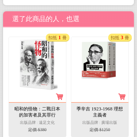
選了此商品的人，也選
1
3
扣抵
冊
扣抵
冊
昭和的怪物：二戰日本
季辛吉 1923-1968 理想
的加害者及其罪行
主義者
出版品牌 : 遠足文化
出版品牌 : 廣場出版
定價 $380
定價 $1250