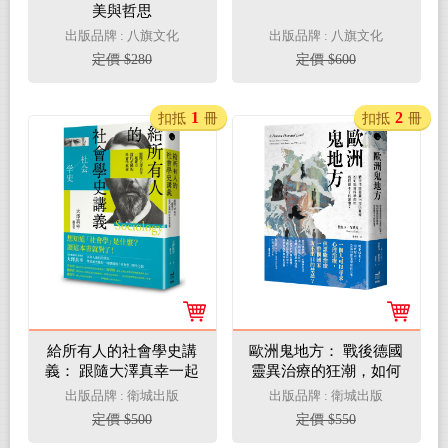
美與哲思
出版品牌 : 八旗文化
出版品牌 : 八旗文化
定價 $280
定價 $600
1
2
扣抵
冊
扣抵
冊
給所有人的社會學史講
歐洲鬼地方： 戰後德國
義： 跟隨大澤真幸一起
靈異治療的狂潮，如何
建立當代必備的社會學
揭露科學理性所回應不
出版品牌 : 衛城出版
出版品牌 : 衛城出版
素養
了的創傷？
定價 $500
定價 $550