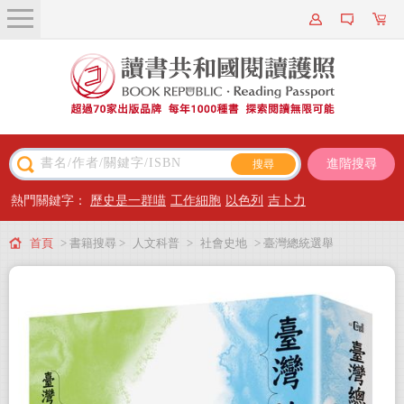
關於我們
近期新書
書籍搜尋
進階搜尋
主題閱讀
熱門關鍵字：
歷史是一群喵
工作細胞
以色列
吉卜力
出版專區
首頁
> 書籍搜尋 >
人文科普
>
社會史地
> 臺灣總統選舉
會員專屬
會員儲值方案