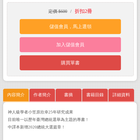
折扣2冊
定價 $600
/
儲值會員，馬上選領
加入儲值會員
購買單書
內容簡介
作者簡介
書摘
書籍目錄
詳細資料
神人級學者小笠原欣幸25年研究成果
目前唯一以歷年臺灣總統選舉為主題的專書！
中譯本新增2020總統大選篇章！