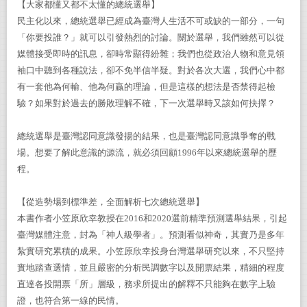
【大家都懂又都不太懂的總統選舉】
民主化以來，總統選舉已經成為臺灣人生活不可或缺的一部分，一句
「你要投誰？」就可以引發熱烈的討論。關於選舉，我們雖然可以從
媒體接受即時的訊息，卻時常顯得紛雜；我們也從政治人物和意見領
袖口中聽到各種說法，卻不免半信半疑。對於各次大選，我們心中都
有一套他為何輸、他為何贏的理論，但是這樣的想法是否禁得起檢
驗？如果對於過去的勝敗理解不確，下一次選舉時又該如何抉擇？
總統選舉是臺灣認同意識發揚的結果，也是臺灣認同意識爭奪的戰
場。想要了解此意識的源流，就必須回顧1996年以來總統選舉的歷
程。
【從造勢場到標準差，全面解析七次總統選舉】
本書作者小笠原欣幸教授在2016和2020選前精準預測選舉結果，引起
臺灣媒體注意，封為「神人級學者」。預測看似神奇，其實乃是多年
紮實研究累積的成果。小笠原欣幸投身台灣選舉研究以來，不只堅持
實地踏查選情，並且嚴密的分析民調數字以及開票結果，精細的程度
直達各投開票「所」層級，務求所提出的解釋不只能夠在數字上驗
證，也符合第一線的民情。