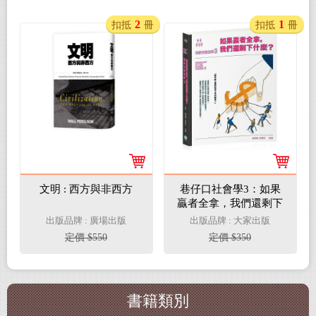
2
1
扣抵
冊
扣抵
冊
文明 : 西方與非西方
巷仔口社會學3：如果
贏者全拿，我們還剩下
什麼？
出版品牌 : 廣場出版
出版品牌 : 大家出版
定價 $550
定價 $350
書籍類別