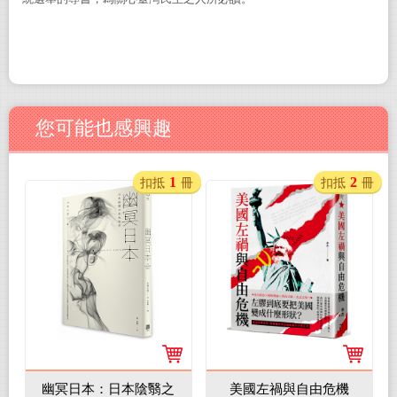
您可能也感興趣
1
2
扣抵
冊
扣抵
冊
幽冥日本：日本陰翳之
美國左禍與自由危機