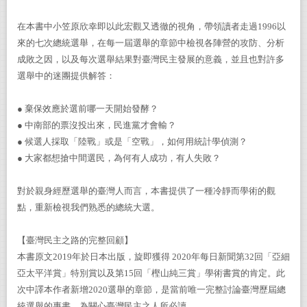
在本書中小笠原欣幸即以此宏觀又透徹的視角，帶領讀者走過1996以
來的七次總統選舉，在每一屆選舉的章節中檢視各陣營的攻防、分析
成敗之因，以及每次選舉結果對臺灣民主發展的意義，並且也對許多
選舉中的迷團提供解答：
● 棄保效應於選前哪一天開始發酵？
● 中南部的票沒投出來，民進黨才會輸？
● 候選人採取「陸戰」或是「空戰」，如何用統計學偵測？
● 大家都想搶中間選民，為何有人成功，有人失敗？
對於親身經歷選舉的臺灣人而言，本書提供了一種冷靜而學術的觀
點，重新檢視我們熟悉的總統大選。
【臺灣民主之路的完整回顧】
本書原文2019年於日本出版，旋即獲得 2020年每日新聞第32回「亞細
亞太平洋賞」特別賞以及第15回「樫山純三賞」學術書賞的肯定。此
次中譯本作者新增2020選舉的章節，是當前唯一完整討論臺灣歷屆總
統選舉的專書，為關心臺灣民主之人所必讀。