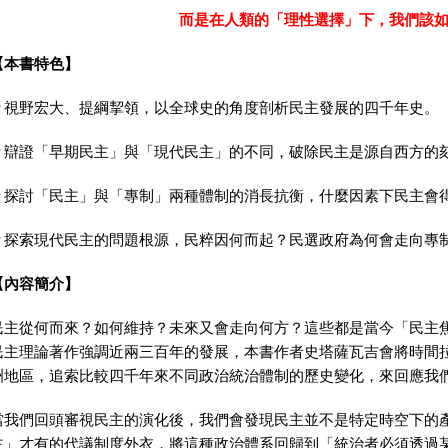
而是在人類的「理性選擇」下，我們該
【本書特色】
＃
視野宏大、提綱挈領，以全球史的角度剖析民主發展的四千年史。
＃
辯證「早期民主」與「現代民主」的不同，破除民主是源自西方的
＃
探討「民主」與「專制」兩種體制的消長抗衡，什麼因素下民主會
＃
探索現代民主的問題根源，民粹因何而起？民選政府為何會走向專
【內容簡介】
民主從何而來？如何維持？未來又會走向何方？這些都是當今「民主
民主理論著作強調近兩三百年的發展，本書作者史塔薩瓦吉會將時間
洲地區，追索比較四千年來不同政治統治體制的歷史變化，來回應我
當我們回頭審視民主的演化後，我們會發現民主並不是特定時空下的
主」才有的代議制度外衣，將這種政治體系回歸到「統治者必須透過