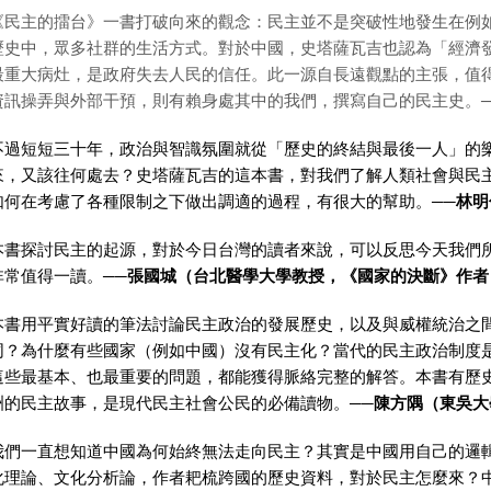
《民主的擂台》一書打破向來的觀念：民主並不是突破性地發生在例
歷史中，眾多社群的生活方式。對於中國，史塔薩瓦吉也認為「經濟
最重大病灶，是政府失去人民的信任。此一源自長遠觀點的主張，值
資訊操弄與外部干預，則有賴身處其中的我們，撰寫自己的民主史。
不過短短三十年，政治與智識氛圍就從「歷史的終結與最後一人」的
來，又該往何處去？史塔薩瓦吉的這本書，對我們了解人類社會與民
如何在考慮了各種限制之下做出調適的過程，有很大的幫助。
──林
本書探討民主的起源，對於今日台灣的讀者來說，可以反思今天我們
非常值得一讀。
──
張國城（台北醫學大學教授，《國家的決斷》作者
本書用平實好讀的筆法討論民主政治的發展歷史，以及與威權統治之
同？為什麼有些國家（例如中國）沒有民主化？當代的民主政治制度
這些最基本、也最重要的問題，都能獲得脈絡完整的解答。本書有歷
洲的民主故事，是現代民主社會公民的必備讀物。
──陳方隅（東吳
我們一直想知道中國為何始終無法走向民主？其實是中國用自己的邏
化理論、文化分析論，作者耙梳跨國的歷史資料，對於民主怎麼來？