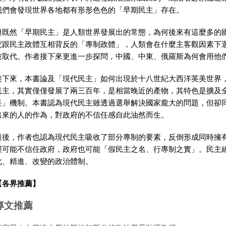
我們會發現世界各地都有形形色色的「早期民主」存在。
但既然「早期民主」是人類世界發展出的常態，為何後來有這麼多的
究跟民主政體互相背反的「專制政體」，人類會在什麼主客觀因素下
被取代。作者接下來更進一步探問，中國、中東、俄羅斯為何會用他
接下來，本書論及「現代民主」如何出現於十八世紀大西洋英美世界
民主，其實僅僅發展了兩三百年，是相當晚近的產物，其特色是擴及
任」機制。本書認為現代民主雖透過選舉解決國家龐大的問題，但卻
出來的人的作為，對政府的不信任感自此油然而生。
最後，作者也認為現代民主吸收了部分專制的要素，反倒形成同時擁
僅可能不信任政府，政府也可能「假民主之名、行專制之實」。民主
化、精進、改變的政治體制。
【各界推薦】
專文推薦