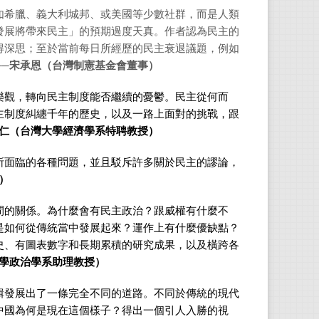
如希臘、義大利城邦、或美國等少數社群，而是人類
發展將帶來民主」的預期過度天真。作者認為民主的
得深思；至於當前每日所經歷的民主衰退議題，例如
──宋承恩（台灣制憲基金會董事）
樂觀，轉向民主制度能否繼續的憂鬱。民主從何而
主制度糾纏千年的歷史，以及一路上面對的挑戰，跟
明仁（台灣大學經濟學系特聘教授）
所面臨的各種問題，並且駁斥許多關於民主的謬論，
）
間的關係。為什麼會有民主政治？跟威權有什麼不
是如何從傳統當中發展起來？運作上有什麼優缺點？
史、有圖表數字和長期累積的研究成果，以及橫跨各
大學政治學系助理教授）
輯發展出了一條完全不同的道路。不同於傳統的現代
中國為何是現在這個樣子？得出一個引人入勝的視