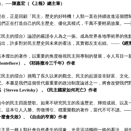
角。
──
陳嘉宏（《上報》總主筆）
現在，正是回顧「民主」歷史的好時機！人類一直在持續改進這個體
我們正在打造自己的民主歷史、優化其模式，千萬不要輕易放棄。
─
《民主的擂台》論證的嚴謹令人為之一振。成為世界各地學術界的焦
指出，許多對於民主歷史與未來的看法，其實都左支右絀。
——
《經
這本傑出的著作，以重要的角度檢視民主與專制的發展，令人耳目一
ontefiore
），《耶路撒冷三千年》作者
《民主的擂台》挑戰了長久以來的觀念。民主的起源並非財富、文化
配。本書是我們這個世代最重要的政治制度論述之一，將會改變我們
基（
Steven Levitsky
），《民主國家如何死亡》作者
如今的民主四面楚歌。如果不研究民主的長遠歷史、輝煌成就、以及
來。這本引人入勝、旁徵博引、穩重樂觀的著作，當代不可不讀。
—
什麼會失敗》、《自由的窄廊》作者
民主是一種人類社會自然產生的現象，光是這項獨樹一格的看法，就