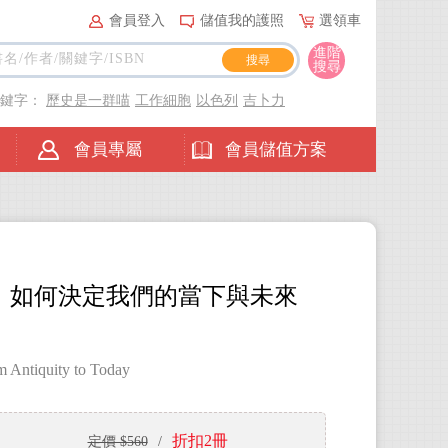
會員登入
儲值我的護照
選領車
進階
搜尋
關鍵字：
歷史是一群喵
工作細胞
以色列
吉卜力
會員專屬
會員儲值方案
，如何決定我們的當下與未來
m Antiquity to Today
折扣2冊
定價 $560
/