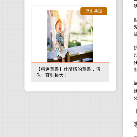
歷史共讀
【精選童書】什麼樣的童書，陪
你一直到長大！