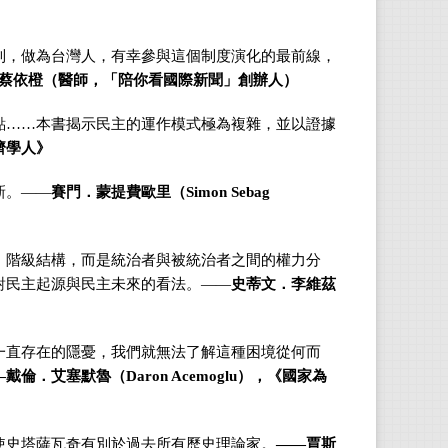
制，做為台灣人，有幸參與這個制度演化的最前線，
─蔡依橙（醫師，
「陪你看國際新聞」創辦人
）
點
……
本書揭示民主的運作模式極為複雜，並以證據
濟學人》
新。
——
賽門．蒙提費歐里（
Simon Sebag
、階級結構，而是統治者與被統治者之間的權力分
對民主起源與民主未來的看法。
——
史蒂文．李維茲
一直存在的隱憂，我們就無法了解這種困境從何而
—
戴倫．艾塞默魯（
Daron Acemoglu
），《國家為
使史塔薩瓦奇有別於過去所有歷史理論家。
——
賈斯