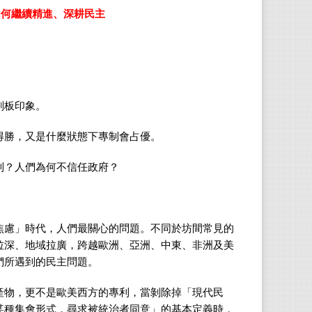
如何繼續精進、深耕民主
章）
刻板印象。
得勝，又是什麼狀態下專制會占優。
制？人們為何不信任政府？
焦慮」時代，人們最關心的問題。不同於坊間常見的
拉深、地域拉廣，跨越歐洲、亞洲、中東、非洲及美
們所遇到的民主問題。
產物，更不是歐美西方的專利，當剝除掉「現代民
某種集會形式，尋求被統治者同意」的基本定義時，