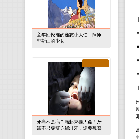
童年回憶裡的難忘小天使—阿爾
卑斯山的少女
牙痛不是病？痛起來要人命！牙
醫不只要幫你補蛀牙，還要觀察
口腔裡的整體環境