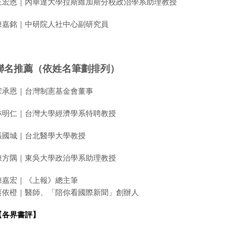
王宏恩｜內華達大學拉斯維加斯分校政治學系助理教授
陳嘉銘｜中研院人社中心副研究員
聯名推薦（依姓名筆劃排列）
宋承恩｜台灣制憲基金會董事
林明仁｜台灣大學經濟學系特聘教授
張國城｜台北醫學大學教授
陳方隅｜東吳大學政治學系助理教授
陳嘉宏｜《上報》總主筆
蔡依橙｜醫師、「陪你看國際新聞」創辦人
【各界書評】