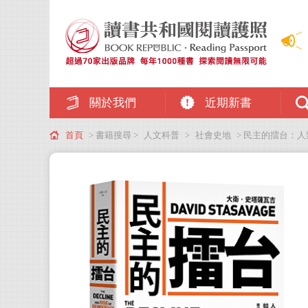
關於我們
近期新書
首頁
> 書籍搜尋 >
人文科普
>
社會史地
> 民主的擂台：