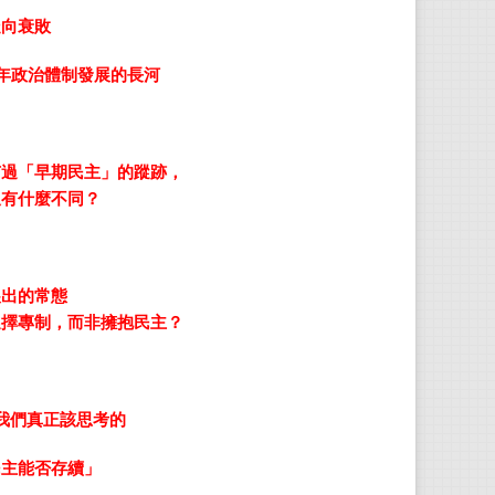
走向衰敗
大衛
美國
年政治體制發展的長河
研究
院長
有過「早期民主」的蹤跡，
又有什麼不同？
聞翊
台南
ando
展出的常態
選擇專制，而非擁抱民主？
劉家
國立
為專
我們真正該思考的
劉維
專職
民主能否存續」
階級