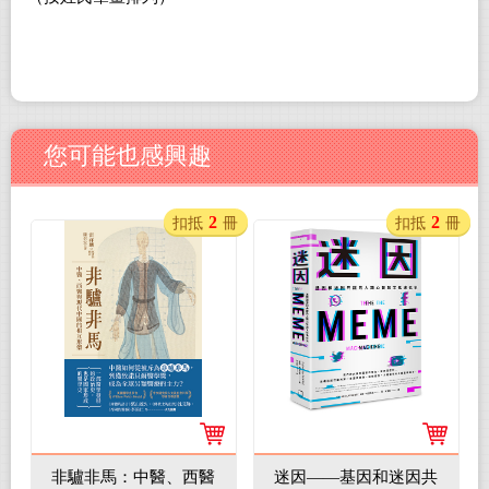
您可能也感興趣
2
2
扣抵
冊
扣抵
冊
非驢非馬：中醫、西醫
迷因——基因和迷因共