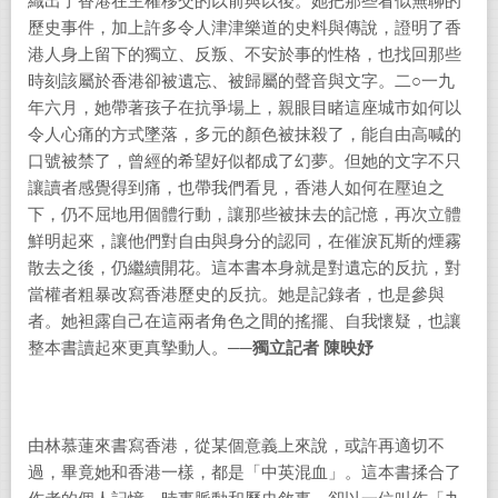
織出了香港在主權移交的以前與以後。她把那些看似無聊的
歷史事件，加上許多令人津津樂道的史料與傳說，證明了香
港人身上留下的獨立、反叛、不安於事的性格，也找回那些
時刻該屬於香港卻被遺忘、被歸屬的聲音與文字。二○一九
年六月，她帶著孩子在抗爭場上，親眼目睹這座城市如何以
令人心痛的方式墜落，多元的顏色被抹殺了，能自由高喊的
口號被禁了，曾經的希望好似都成了幻夢。但她的文字不只
讓讀者感覺得到痛，也帶我們看見，香港人如何在壓迫之
下，仍不屈地用個體行動，讓那些被抹去的記憶，再次立體
鮮明起來，讓他們對自由與身分的認同，在催淚瓦斯的煙霧
散去之後，仍繼續開花。這本書本身就是對遺忘的反抗，對
當權者粗暴改寫香港歷史的反抗。她是記錄者，也是參與
者。她袒露自己在這兩者角色之間的搖擺、自我懷疑，也讓
整本書讀起來更真摯動人。
──獨立記者
陳映妤
由林慕蓮來書寫香港，從某個意義上來說，或許再適切不
過，畢竟她和香港一樣，都是「中英混血」。這本書揉合了