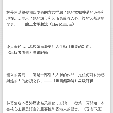
林慕蓮以報導和回憶錄的方式描繪了她的故鄉香港的過去和
現在
……
展示了她的城市和其市民鼓舞人心、複雜又叛逆的
歷史。
——
線上文學雜誌《
The Millions
》
令人著迷
……
為後殖民歷史注入生動且重要的新血。
——
《出版者周刊》星級評論
精采的書寫
……
這是一部引人入勝的作品，是任何對香港感
興趣的人的必讀之作。
——
《圖書館雜誌》星級評價
林慕蓮這本香港歷史精采絕倫，必讀
……
從第一頁開始，本
書核心主題是語言的重要性和香港人的聲音。《香港不屈》