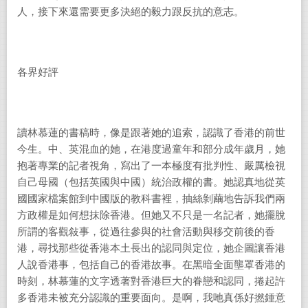
人，接下來還需要更多決絕的毅力跟反抗的意志。
各界好評
讀林慕蓮的書稿時，像是跟著她的追索，認識了香港的前世
今生。中、英混血的她，在港度過童年和部分成年歲月，她
抱著專業的記者視角，寫出了一本極度有批判性、嚴厲檢視
自己母國（包括英國與中國）統治政權的書。她認真地從英
國國家檔案館到中國版的教科書裡，抽絲剝繭地告訴我們兩
方政權是如何想抹除香港。但她又不只是一名記者，她擺脫
所謂的客觀敍事，從過往參與的社會活動與移交前後的香
港，尋找那些從香港本土長出的認同與定位，她企圖讓香港
人說香港事，包括自己的香港故事。在黑暗全面壟罩香港的
時刻，林慕蓮的文字透著對香港巨大的眷戀和認同，捲起許
多香港未被充分認識的重要面向。是啊，我吔真係好撚鍾意