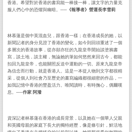
香港。希望對於香港的書寫能一棒接一棒，讓文字的力量克
服人們心中的恐懼與幽暗。
──《報導者》營運長李雪莉
林慕蓮是個中英混血兒，跟香港一樣；在香港成長的她，以
新聞記者的身分見證了香港的變化，如今則回頭重述了一個
多層次的香港故事，從亦顛亦狂的九龍皇帝開始談塗鴉書
寫，談土地，談主權，無論她的筆如何悠然來回古今，都能
扣回九龍皇帝，也能關照反送中運動的一切。原來九龍皇帝
為信念而行動，就是香港人。這是一本從人物到文字都很精
采，從個人到社會乃至歷史的書寫編織都很細密的作品，一
如我記憶中香港的豐盈活力。唯閱讀時，有時撫心，偶爾嘆
息。
──作家
阿潑
資深記者林慕蓮在香港的成長背景，以及她在一個華人父親
和英國母親的家庭下長大的獨特經歷，像是條引針，鮮活地