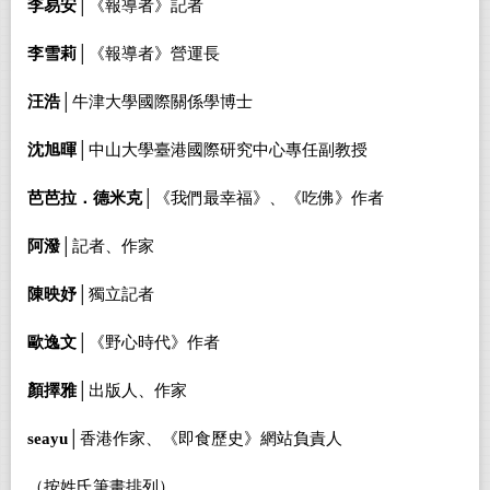
李易安│
《報導者》記者
李雪莉│
《報導者》營運長
汪浩│
牛津大學國際關係學博士
沈旭暉│
中山大學臺港國際研究中心專任副教授
芭芭拉．德米克│
《我們最幸福》、《吃佛》作者
阿潑│
記者、作家
陳映妤│
獨立記者
歐逸文│
《野心時代》作者
顏擇雅│
出版人、作家
seayu
│
香港作家、《即食歷史》網站負責人
（
按姓氏筆畫排列）