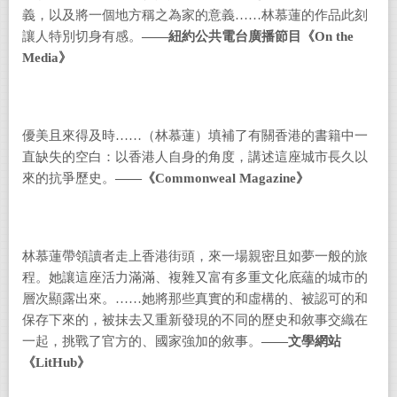
義，以及將一個地方稱之為家的意義
……
林慕蓮的作品此刻
讓人特別切身有感。
——
紐約公共電台廣播節目《
On the
Media
》
優美且來得及時
……
（林慕蓮）填補了有關香港的書籍中一
直缺失的空白：以香港人自身的角度，講述這座城市長久以
來的抗爭歷史。
——
《
Commonweal Magazine
》
林慕蓮帶領讀者走上香港街頭，來一場親密且如夢一般的旅
程。她讓這座活力滿滿、複雜又富有多重文化底蘊的城市的
層次顯露出來。
……
她將那些真實的和虛構的、被認可的和
保存下來的，被抹去又重新發現的不同的歷史和敘事交織在
一起，挑戰了官方的、國家強加的敘事。
——
文學網站
《
LitHub
》