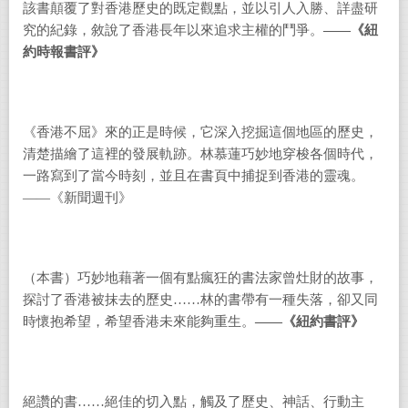
該書顛覆了對香港歷史的既定觀點，並以引人入勝、詳盡研
究的紀錄，敘說了香港長年以來追求主權的鬥爭。
——
《紐
約時報書評》
《香港不屈》來的正是時候，它深入挖掘這個地區的歷史，
清楚描繪了這裡的發展軌跡。林慕蓮巧妙地穿梭各個時代，
一路寫到了當今時刻，並且在書頁中捕捉到香港的靈魂。
——
《新聞週刊》
（本書）巧妙地藉著一個有點瘋狂的書法家曾灶財的故事，
探討了香港被抹去的歷史
……
林的書帶有一種失落，卻又同
時懷抱希望，希望香港未來能夠重生。
——
《紐約書評》
絕讚的書
……
絕佳的切入點，觸及了歷史、神話、行動主