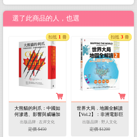
選了此商品的人，也選
1
3
扣抵
冊
扣抵
冊
大熊貓的利爪：中國如
世界大局．地圖全解讀
何滲透、影響與威嚇加
【Vol.2】：非洲電影巨
拿大
頭「奈萊塢」？加州會
出版品牌 : 左岸文化
出版品牌 : 野人文化
脫離美國嗎？耶路撒冷
定價 $450
定價 $1200
考古學變武器？昆蟲將