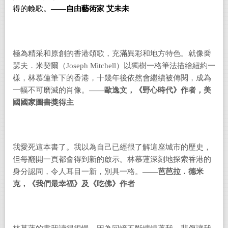
得的輓歌。
——
自由藝術家
艾未未
極為精采和原創的香港頌歌，充滿異彩和地方特色。就像喬
瑟夫．米契爾（
Joseph Mitchell
）以獨樹一格筆法描繪紐約一
樣，林慕蓮筆下的香港，十幾年後依然會繼續被傳閱，成為
一幅不可磨滅的肖像。
——
歐逸文，《野心時代》作者，美
國國家圖書獎得主
我愛死這本書了。我以為自己已經很了解這座城市的歷史，
但每翻開一頁都會得到新的啟示。林慕蓮深刻地探索香港的
身分認同，令人耳目一新，別具一格。
——
芭芭拉．德米
克，《我們最幸福》及《吃佛》作者