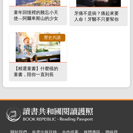
童年回憶裡的難忘小天
牙痛不是病？痛起來要
使—阿爾卑斯山的少女
人命！牙醫不只要幫你
補蛀牙，還要觀察口腔
裡的整體環境
歷史共讀
【精選童書】什麼樣的
童書，陪你一直到長
大！
關於我們
|
年度出版目錄
|
合作提案
|
媒體專區
|
聯絡我