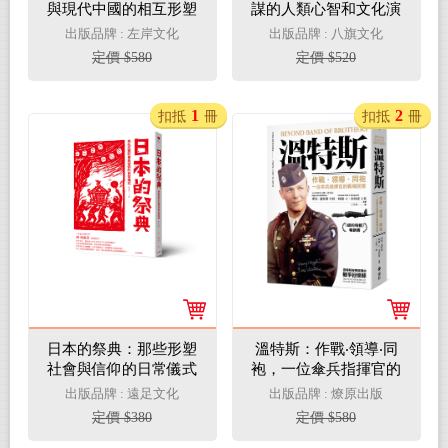
與現代中國的相互形塑
謀的人類心智和文化演
化史
出版品牌 : 左岸文化
出版品牌 : 八旗文化
定價 $580
定價 $520
1
2
扣抵
冊
扣抵
冊
日本的祭典：那些形塑
溫特斯：作戰‧領導‧同
社會與信仰的日常儀式
袍，一位傘兵指揮官的
戰場回憶
出版品牌 : 遠足文化
出版品牌 : 燎原出版
定價 $380
定價 $580