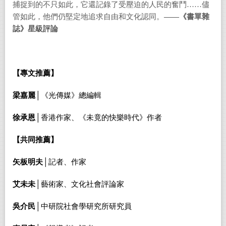
捕捉到的不只如此，它還記錄了受壓迫的人民的奮鬥
……
儘
管如此，他們仍堅定地追求自由和文化認同。
——
《書單雜
誌》星級評論
【專文推薦】
梁嘉麗│
《光傳媒》總編輯
香港作家、《未竟的快樂時代》作者
徐承恩│
【共同推薦】
矢板明夫│
記者、作家
艾未未│
藝術家、文化社會評論家
吳介民│
中研院社會學研究所研究員