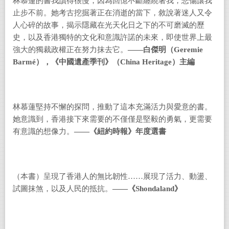
林慕蓮的書我讀得很慢，因為回憶不斷纏繞著我，悲傷讓我
止步不前。她考古挖掘著正在消逝的當下，敘說著迷人又令
人心碎的故事，揭示隱藏在光天化日之下的不可磨滅的歷
史，以及香港獨特的文化和意識許諾的未來，即使世界上最
強大的獨裁政權正在努力抹去它。
——
白傑明（
Geremie
Barmé
），《中國遺產季刊》（
China Heritage
）主編
林慕蓮堅持不懈的探問，推動了這本充滿活力與愛意的書。
她意識到，香港接下來需要的不僅僅是堅毅的勇氣，更需要
有意識的想像力。
——
《紐約時報》年度選書
（本書）呈現了香港人的無比韌性
……
展現了活力、動盪、
試圖抹煞，以及人民的抵抗。
——
《
Shondaland
》