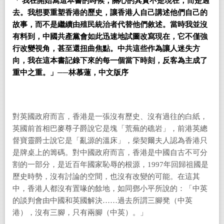
「 我在開始寫這本書的時候，關心的其實不是現在，而是過
去。我想要重塑香港的歷史，讓香港人自己講述他們自己的
故事，而不是繼續由殖民統治者代替他們敘述。當時我並沒
有料到，中國共產黨會如此迅速地試圖改寫現在，它不僅強
行改變視角，甚至還扭曲焦點。中共這些作為讓人迷失方
向，我在這本書記錄下來的每一個當下時刻，反客為主成了
重中之重。」──林慕蓮，中文版序
對英國政府而言，香港是一張沒有歷史、沒有過往的白紙，
英國前首相巴麥尊子爵說它是塊「荒蕪的礁岩」，前港英總
督寶靈爵士說它是「亂源的溫床」，柴契爾夫人認為香港只
是牌桌上的籌碼。對中國政府而言，香港是中國自古不可分
割的一部分，是近百年國家恥辱的根源，
1997
年回歸祖國是
歷史時勢，沒有討論的空間，也沒有改變的可能。在這其
中，香港人都沒有置喙的餘地，如同鄧小平所說的：「中英
的談判會由中國和英國解決……過去所謂三腳凳（中英
港），沒有三腳，只有兩腳（中英）。」