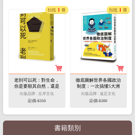
是人類救星？
1
1
扣抵
冊
扣抵
冊
老到可以死：對生命，
徹底圖解世界各國政治
你是要順其自然，還是
制度：一次搞懂5大洲
控制到死？
23個國家，一手掌握全
出版品牌 : 左岸文化
出版品牌 : 遠足文化
球動向
定價 $350
定價 $380
書籍類別