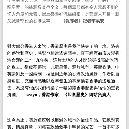
作者的個人記憶、時事脈動和歷史敘事，卻以一位叫作「九
龍皇帝」的塗鴉客貫串全文，每個章節都有令人意想不到的
切入角度和元素，層層疊疊卻流暢縝密，是部讓人耳目一新
又誠摯堅毅的香港故事。
──《報導者》記者李易安
對大部分香港人來說，香港歷史是我們缺失了的一塊。過去
的傳說和歷史，感覺也相當遙遠陌生。直至經歷徹底改變香
港命運的二○一九年後，這片土地的人才開始尋找屬於他們
的過去。從盧亭傳說、九龍皇帝、鴉片戰爭、英屬香港、中
英談判及一國兩制，拉扯到近年的香港政治風暴，作者以自
身角度，充滿情感地以近年發生的事穿插著香港的遙遠過
去，為沒有根的我們構築了一幅認識香港歷史與宿命的重要
拼圖。
──
seayu
，香港作家、《即食歷史》網站負責人
迄今為止，關於這座難以磨滅的城市的最佳作品。它絕對真
實、情感真摯，閃耀著政治敘事中罕見的光芒。一首不可多