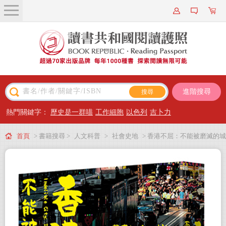
關於我們
近期新書
書籍搜尋
進階搜尋
主題閱讀
熱門關鍵字：
歷史是一群喵
工作細胞
以色列
吉卜力
出版專區
首頁
> 書籍搜尋 >
人文科普
>
社會史地
> 香港不屈：不能被磨滅的城
會員專屬
市
會員儲值方案