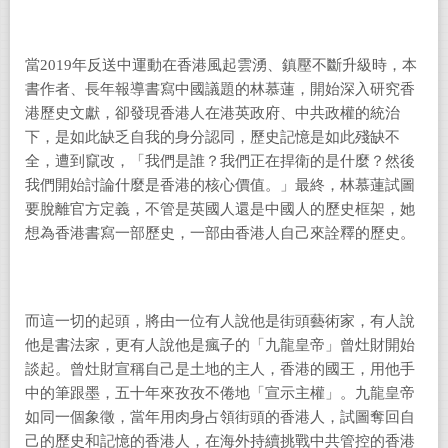
當
2019
年反送中運動在香港風起雲湧、鎮壓不斷升級時，本
書作者、長年報導書寫中國議題的林慕蓮，開始深入研究香
港歷史文獻，卻發現香港人在港英政府、中共政權的統治
下，是如此缺乏自我的身分認同，歷史記憶是如此殘缺不
全，遭到竄改，「我們是誰？我們正在捍衛的是什麼？然後
我們開始討論什麼是香港的核心價值。」最終，林慕蓮試圖
要脫離官方定義，不管是英國人還是中國人的歷史框架，她
想為香港書寫一部歷史，一部由香港人自己來詮釋的歷史。
而這一切的起頭，將由一位有人說他是街頭藝術家，有人說
他是書法家，更有人說他是瘋子的「九龍皇帝」曾灶財開始
談起。曾灶財宣稱自己是土地的主人，香港的國王，用他手
中的筆跟墨，五十年來孜孜不倦地「宣示主權」。九龍皇帝
如同一個象徵，當年用肉身占領街頭的香港人，試圖奪回自
己的歷史和記憶的香港人，在海外持續挑戰中共管控的香港