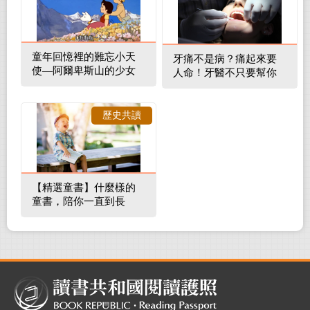
童年回憶裡的難忘小天
牙痛不是病？痛起來要
使—阿爾卑斯山的少女
人命！牙醫不只要幫你
補蛀牙，還要觀察口腔
裡的整體環境
歷史共讀
【精選童書】什麼樣的
童書，陪你一直到長
大！