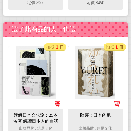
＋《120+萬封給臺灣的
定價 $900
定價 $450
情書》）【套書首刷限
量附贈：作家李喬親筆
題字燙銀貼紙、書籤各
兩款】
選了此商品的人，也選
1
1
扣抵
冊
扣抵
冊
速解日本文化論：25本
幽靈：日本的鬼
名著 解讀日本人的自我
認同
出版品牌 : 遠足文化
出版品牌 : 遠足文化