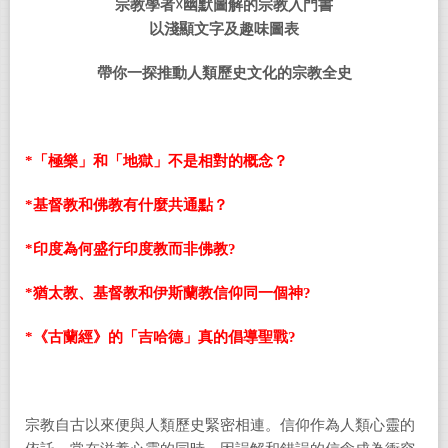
宗教學者
☓
幽默圖解的宗教入門書
以淺顯文字及趣味圖表
帶你一探推動人類歷史文化的宗教全史
*
「極樂」和「地獄」不是相對的概念？
*
基督教和佛教有什麼共通點？
*
印度為何盛行印度教而非佛教
?
*
猶太教、基督教和伊斯蘭教信仰同一個神
?
*
《古蘭經》的「吉哈德」真的倡導聖戰
?
宗教自古以來便與人類歷史緊密相連。信仰作為人類心靈的