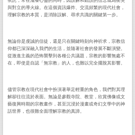
依託，常在滋養心靈的同時，因誤解和錯誤的信念成為衝突
與對立的導火線。在這個資訊爆炸、交流頻繁的現代社會，
理解宗教的本質，是消除誤解、尋求共識的關鍵第一步。
無論你是虔誠的信徒，還是只在關鍵時刻向神祈求，宗教信
仰都已深深融入我們的生活，並隨著社會的發展不斷演變。
從激進主義的恐怖襲擊到各種公共議題，宗教的影響無處不
在，即使是自認「無宗教」的人，也難以完全擺脫其影響。
儘管宗教在現代社會中扮演著舉足輕重的角色，我們對其理
解卻往往流於表面。無論是參觀寺院、教堂，欣賞佛像或文
藝復興時期的宗教畫作，甚至沉浸於漫畫或奇幻文學中的神
話世界，也很難全面理解宗教的真諦。