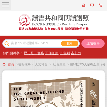
關於我們
近期新書
書籍搜尋
進階搜尋
主題閱讀
熱門關鍵字：
歷史是一群喵
工作細胞
以色列
吉卜力
出版專區
首頁
> 書籍搜尋 >
人文科普
>
社會史地
> 圖解世界5大宗教全史（修
會員專屬
訂新版）
會員儲值方案