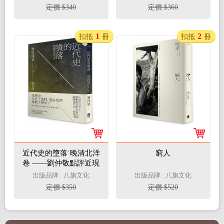
定價 $340
定價 $360
1
2
扣抵
冊
扣抵
冊
近代史的墮落˙晚清北洋
窮人
卷 ——劉仲敬點評近現
代人物
出版品牌 : 八旗文化
出版品牌 : 八旗文化
定價 $350
定價 $520