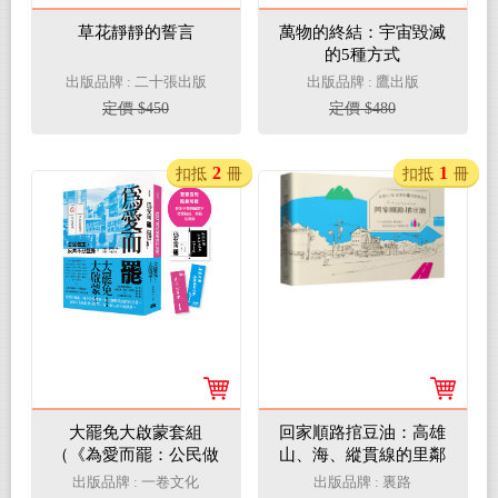
草花靜靜的誓言
萬物的終結：宇宙毀滅
的5種方式
出版品牌 : 二十張出版
出版品牌 : 鷹出版
定價 $450
定價 $480
2
1
扣抵
冊
扣抵
冊
大罷免大啟蒙套組
回家順路捾豆油：高雄
（《為愛而罷：公民做
山、海、縱貫線的里鄰
主，反共不分藍綠！》
雜貨店
出版品牌 : 一卷文化
出版品牌 : 裏路