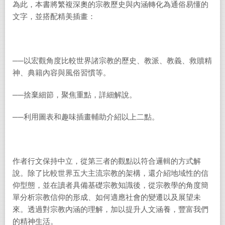
為此，本書將繁複深奧的宗教歷史與內涵轉化為通俗易懂的
文字，並搭配精美插畫：
──以宏觀角度比較世界諸宗教的歷史、教派、教義、救贖精
神、典籍內容與風俗習慣等。
──捨棄細節，聚焦重點，詳細解說。
──利用圖表和趣味插畫輔助介紹以上二點。
作者行文保持中立，從第三者的觀點以符合邏輯的方式解
說。除了比較世界五大主流宗教的架構，還介紹地域性的信
仰型態，並在讀者具備基礎宗教知識後，從宗教學的角度簡
單分析宗教信仰的形成、如何適應社會的變遷以及展望未
來。透過對宗教內涵的理解，加以提升人文涵養，豐富我們
的精神生活。