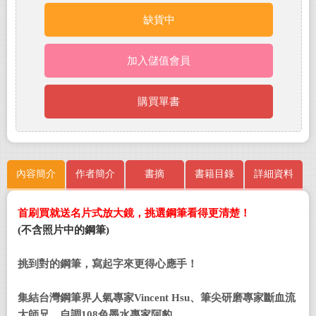
缺貨中
加入儲值會員
購買單書
內容簡介
作者簡介
書摘
書籍目錄
詳細資料
首刷買就送名片式放大鏡，挑選鋼筆看得更清楚！
(
不含照片中的鋼筆)
挑到對的鋼筆
，
寫起字來更得心應手！
集結台灣鋼筆界人氣專家
Vincent Hsu
、
筆尖研磨專家斷血流
大師兄、自調
1
08
色墨水專家阿豹