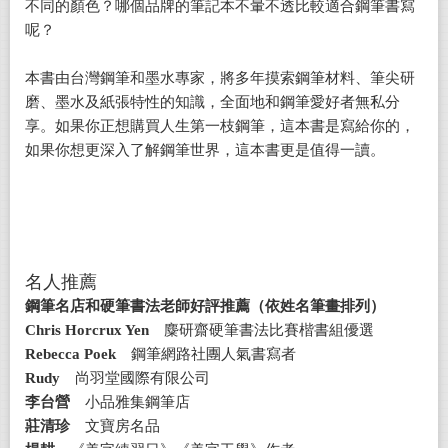
不同的顏色？哪個品牌的筆記本不暈不透比較適合鋼筆書寫
呢？
本書由台灣鋼筆和墨水專家，將多年摸索鋼筆材料、筆尖研
磨、墨水及紙張特性的知識，全面地和鋼筆愛好者無私分
享。如果你正想購買人生第一枝鋼筆，這本書是寫給你的，
如果你想更深入了解鋼筆世界，這本書更是值得一讀。
名人推薦
鋼筆名店和硬筆書法老師好評推薦（依姓名筆畫排列）
Chris Horcrux Yen
麋研齋硬筆書法比賽楷書組優選
Rebecca Poek
鋼筆網路社團人氣書寫者
Rudy
尚羽堂國際有限公司
李台營
小品雅集鋼筆店
莊清珍
文寶房名品