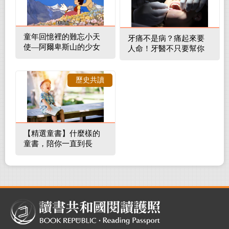
童年回憶裡的難忘小天
牙痛不是病？痛起來要
使—阿爾卑斯山的少女
人命！牙醫不只要幫你
補蛀牙，還要觀察口腔
裡的整體環境
歷史共讀
【精選童書】什麼樣的
童書，陪你一直到長
大！