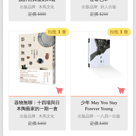
出版品牌 : 木馬文化
出版品牌 : 好人出版
定價 $880
定價 $260
1
1
扣抵
冊
扣抵
冊
器物無聊：十四場與日
少年 May You Stay
本陶藝家的一期一會
Forever Young
【增修四版】
出版品牌 : 木馬文化
出版品牌 : 一八四一出版
定價 $460
定價 $480