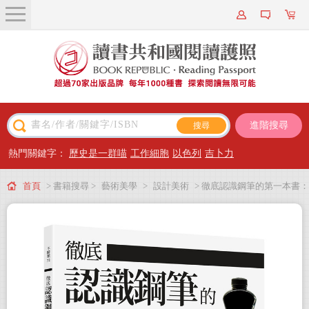
關於我們
近期新書
書籍搜尋
進階搜尋
主題閱讀
熱門關鍵字：
歷史是一群喵
工作細胞
以色列
吉卜力
出版專區
首頁
> 書籍搜尋 >
藝術美學
>
設計美術
> 徹底認識鋼筆的第一本書：
會員專屬
上墨結構和保養清洗X筆尖形狀和書寫感X紙張和墨水評比
會員儲值方案