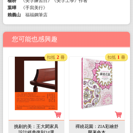
楊耕
《美字練習日》《美字工學》作者
葉曄
《手寫美行》
賴義山
福福鋼筆店
您可能也感興趣
2
1
扣抵
冊
扣抵
冊
挑剔的美：王大閎家具
禪繞花園：ZIA彩繪舒
設計經典復刻24選
壓著色本