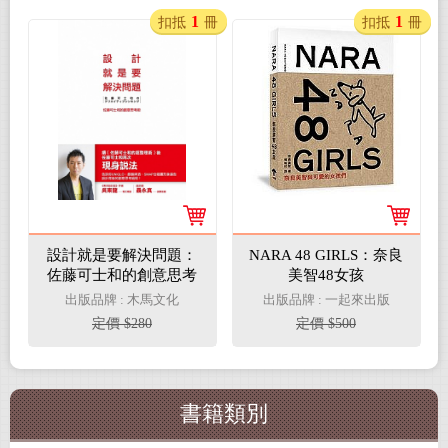
1
1
扣抵
冊
扣抵
冊
設計就是要解決問題：
NARA 48 GIRLS：奈良
佐藤可士和的創意思考
美智48女孩
術
出版品牌 : 木馬文化
出版品牌 : 一起來出版
定價 $280
定價 $500
書籍類別