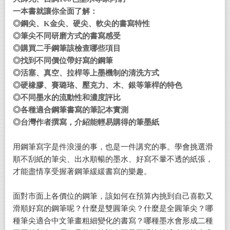
一本書就讓你全面了解：
◎鋼尖
、
K
金尖
、
硬尖
、
軟尖的書寫特性
◎筆尖不同研磨方式的書寫感受
◎購買二手鋼筆該檢查哪些項目
◎找到不同價位帶好寫的鋼筆
◎活塞、真空、拉桿等上墨機制的清洗方式
◎硬橡膠、賽璐珞、壓克力、木、銀等筆桿的特色
◎不同墨水的流動性和濃度評比
◎各種適合鋼筆書寫的筆記本實測
◎台灣作者撰寫，介紹能輕易購得的筆墨紙
用鋼筆寫字是件浪漫的事，也是一件講究的事。學會挑選滑
順不刮紙的筆尖、出水順暢的墨水、好寫不暈不透的紙張，
才能盡情享受握著鋼筆緩緩書寫的樂趣。
面對市面上各價位的鋼筆，該如何在預算內挑到自己喜歡又
滑順好寫的鋼筆呢？什麼是雙圓筆尖？什麼是全圓筆尖？哪
種筆尖適合中文筆畫粗細變化的書寫？哪種墨水會形成二種