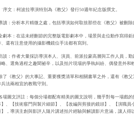
˙序文：柯波拉導演特別為《教父》發行50週年紀念版撰文。
˙導讀：分析本片精微之處，包括導演如何取捨那些在《教父》被刪除
˙全劇本：在這未經刪節的完整版電影劇本中，場景與走位動作寫得
作、還有注意使用的攝影機鏡位手法都有寫到。
˙訪談：作者大量採訪導演本人、演員、前派拉蒙高層與工作人員，
傳略、選角過程之趣聞祕辛，以及拍片現場的爭執糾紛、偶發意外和
˙除了《教父》的大事記、重要獲獎清單和相關書單之外，還有《教
作兵法兩相宜的教戰守則。
˙各場圖文評註：每個分場都配有精美的圖文說明，幾乎對每一場戲
本】、【技術竅門與製片細節】、【改編與剪接的鏡頭】、【演職員
析】，導演主創與影評人隨片講述拍片經驗與解讀影片意涵，讓人得