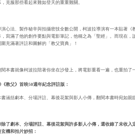
幕，克服那些看起來難如登天的重重難關。
導演心法、製作秘辛與拍攝密技全數公開，柯波拉導演有一本貼著《
本，寫滿了他的創作要點與電影筆記，他稱之為「聖經」。而現在，
周圍充滿著評註和圖解的「教父寶典」！
翻閱本書
就像
柯波拉
陪著你坐在沙發上，將電影重看一遍，也重拍了
◎《教父》首映50週年紀念評註版：
本書涵括劇本、分場評註、幕後花絮與影人小傳，翻閱本書時宛如親
◎除了劇本、分場評註、幕後花絮與許多影人小傳，還收錄了未收入
後玄機和拍片妙招：