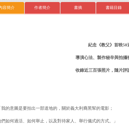
內容簡介
作者簡介
書摘
書籍目錄
紀念《教父》首映50
導演心法、製作秘辛與拍攝
收錄近三百張照片，隨片評
「我的意圖是要拍出一部道地的，關於義大利裔黑幫的電影；
他們如何過活、如何舉止，以及對待家人、舉行儀式的方式。」