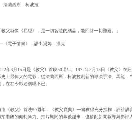
─
法蘭西斯．柯波拉
「教父就像《易經》，是一切智慧的結晶，能回答一切難題。」
──《電子情書》，語出湯姆．漢克
2022年3月15日是《教父》首映50週年。1972
年
3
月
15
日
《教父》在
紐
影史上最偉大的電影，從法蘭西斯．柯波拉創新的導演手法、馬龍．
詞，在在令影迷讚嘆不已。
適逢《教父》首映
50
週年，
《教父寶典》一書獲得充分授權，評註詳
籌拍階段的傾軋角力、拍片期間的幕後趣事，也搭配新聞報導與影評