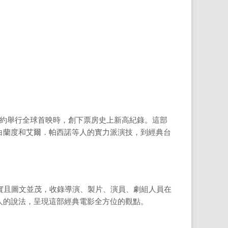
約舉行全球首映時
，創下票房史上新高紀錄。這部
白蘭度和艾爾．帕西諾等人的實力派演技，到經典台
實且圖文並茂，收錄導演、製片、演員、劇組人員在
人的說法，呈現這部經典電影全方位的觀點。