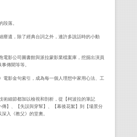
的段落。
鉅細靡遺，除了經典台詞之外，連許多說話時的小動
勤跑電影公司圖書館與派拉蒙影業檔案庫，挖掘出演員
軼事傳聞等等。
父》電影金句索引，成為每一個人理想中家用心法、工
的技術細節都加以檢視和剖析，從【柯波拉的筆記
小傳】、【失誤與穿幫】、【幕後花絮】到【場景分
以深入《教父》的堂奧。