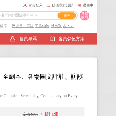
會員登入
儲值我的護照
選領車
進階
搜尋
關鍵字：
歷史是一群喵
工作細胞
以色列
吉卜力
會員專屬
會員儲值方案
：全劇本、各場圖文評註、訪談
 the Complete Screenplay, Commentary on Every
折扣2冊
定價 $850
/