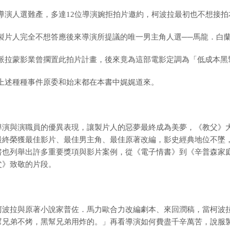
導演人選難產，多達
12
位導演婉拒拍片邀約，柯波拉最初也不想接拍
製片人完全不想答應後來導演所提議的唯一男主角人選──馬龍
．
白
派拉蒙影業曾擱置此拍片計畫，後來竟為這部電影定調為「低成本黑
上述種種事件原委和始末都在本書中娓娓道來。
導演與演職員的優異表現，讓製片人的惡夢最終成為美夢，《教父》大
最終榮獲最佳影片、最佳男主角、最佳原著改編，影史經典地位不墜，I
書也列舉出許多重要獎項與影片案例，從《電子情書》到《辛普森家庭
父》致敬的片段。
柯波拉與原著小說家普佐
．
馬力歐合力改編劇本、來回潤稿，當柯波
幫兄弟不烤，黑幫兄弟用炸的。」
再看導演如何費盡千辛萬苦，說服