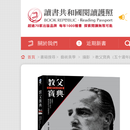
關於我們
近期新書
首頁
> 書籍搜尋 >
藝術美學
>
攝影
> 教父寶典（五十週