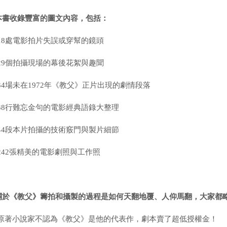
本書收錄豐富的圖文內容，包括：
18
處電影拍片失誤或穿幫的鏡頭
29
個拍攝現場的幕後花絮與趣聞
34
場未在
1972
年《教父》正片出現的劇情段落
38
行難忘金句的電影經典語錄大整理
44
段本片拍攝的技術竅門與製片細節
242
張精美的電影劇照與工作照
關於《教父》籌拍和攝製的過程是如何天翻地覆、人仰馬翻，大家
都
原著小說家不認為《教父》是他的代表作，劇本賣了超低授權金！