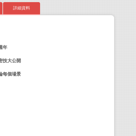
詳細資料
珍妮
Illu
週年
No
（
已歇
密技大公開
論每個場景
李泳
人、
合譯