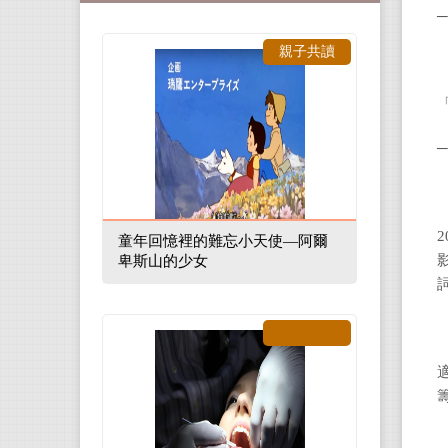
─
親子共讀
童年回憶裡的難忘小天使—阿爾
卑斯山的少女