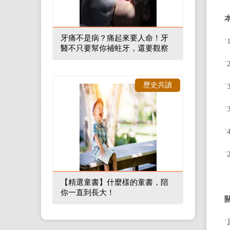
牙痛不是病？痛起來要人命！牙
˙
醫不只要幫你補蛀牙，還要觀察
口腔裡的整體環境
˙
歷史共讀
˙
˙
˙
˙
【精選童書】什麼樣的童書，陪
你一直到長大！
˙