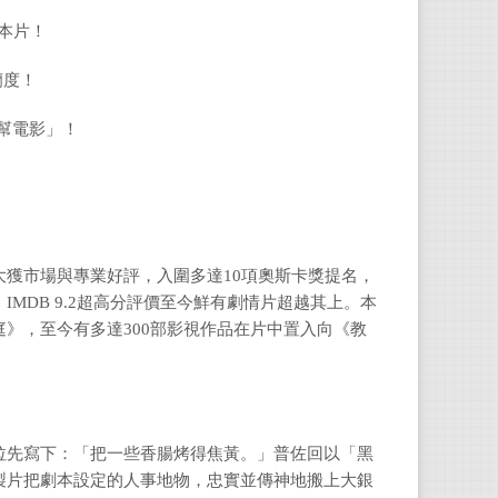
本片！
蘭度！
幫電影」！
獲市場與專業好評，入圍多達10項奧斯卡獎提名，
MDB 9.2超高分評價至今鮮有劇情片超越其上。本
》，至今有多達300部影視作品在片中置入向《教
拉先寫下：「把一些香腸烤得焦黃。」普佐回以「黑
製片把劇本設定的人事地物，忠實並傳神地搬上大銀