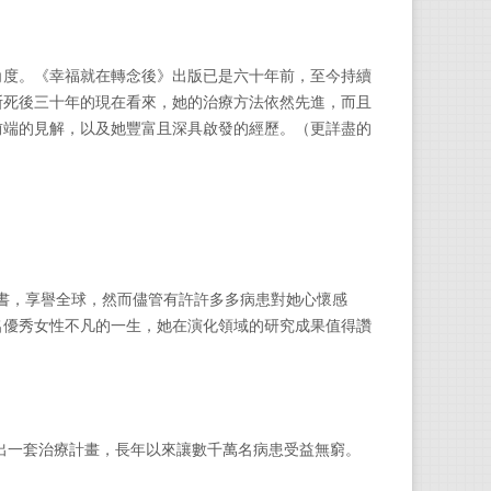
角度。《幸福就在轉念後》出版已是六十年前，至今持續
斯死後三十年的現在看來，她的治療方法依然先進，而且
前端的見解，以及她豐富且深具啟發的經歷。（更詳盡的
銷書，享譽全球，然而儘管有許許多多病患對她心懷感
名優秀女性不凡的一生，她在演化領域的研究成果值得讚
出一套治療計畫，長年以來讓數千萬名病患受益無窮。