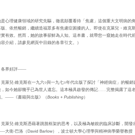
她是心理健康領域的研究先驅，徹底顛覆看待「焦慮」這個重大文明病的
再版、依然暢銷，繼續造福眾多有焦慮症困擾的人。即使在克萊兒・維克
證實有效。然而，她的故事卻鮮為人知。這本書，就帶您一窺她走在時代
內容介紹，請參見網頁中目錄的各章引文。）
▎各界好評——
►
克萊兒‧維克斯在一九六○與一九七○年代出版了探討「神經病症」的暢
激，如今她卻幾乎已為世人遺忘。這本極具啟發的傳記……完整揭露了這
Books + Publishing
揚。——《書籍與出版》（
）
►
克萊兒‧維克斯憑藉著跳脫框架的思考，以及極為敏銳的臨床診斷，開發
David Barlow
——大衛‧巴洛（
），波士頓大學心理學與精神病學榮譽教授