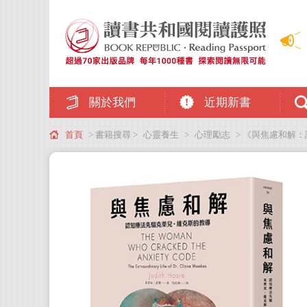
關於我們
近期新書
首頁
> 書籍搜尋 >
心靈養生
>
心理勵志
> 《與焦慮和解