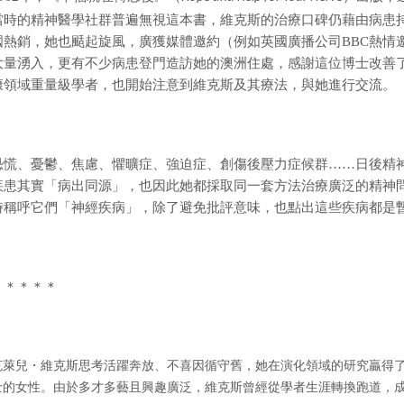
當時的精神醫學社群普遍無視這本書，維克斯的治療口碑仍藉由病患
國熱銷，她也颳起旋風，廣獲媒體邀約（例如英國廣播公司BBC熱情
大量湧入，更有不少病患登門造訪她的澳洲住處，感謝這位博士改善
康領域重量級學者，也開始注意到維克斯及其療法，與她進行交流。
恐慌、憂鬱、焦慮、懼曠症、強迫症、創傷後壓力症候群……日後精
疾患其實「病出同源」，也因此她都採取同一套方法治療廣泛的精神
時稱呼它們「神經疾病」，除了避免批評意味，也點出這些疾病都是
＊＊＊＊＊
克萊兒・維克斯思考活躍奔放、不喜因循守舊，她在演化領域的研究贏得
士的女性。
由於多才多藝且興趣廣泛，維克斯曾經從學者生涯轉換跑道，