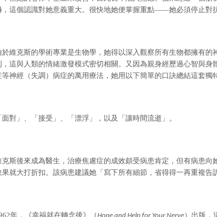
嚇，這個認識對她意義重大。很快地她便掌握重點——她必須停止對
由於維克斯的學術專業是生物學，她得以深入觀察所有生物都擁有的
到，這與人類的情緒激發模式密切相關。又因為親身經歷過心智與身
症等神經（失調）病症的萬用療法，她用以下簡單的口訣總結這套獨
「面對」、「接受」、「漂浮」，以及「讓時間流逝」。
維克斯後來成為醫生，治療焦慮症的成效頗受病患肯定，但有病患向
效果就大打折扣。該病患建議她「寫下所有細節，省得得一再重複告
962
年，《幸福就在轉念後》（
）出版，
Hope and Help for Your Nerve