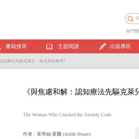
熱門
書籍搜尋
主題閱讀
出版專區
：認知療法先驅克萊兒・維克斯的教導》
《與焦慮和解：認知療法先驅克萊
The Woman Who Cracked the Anxiety Code
作者：茱蒂絲‧霍爾 (Judith Hoare)