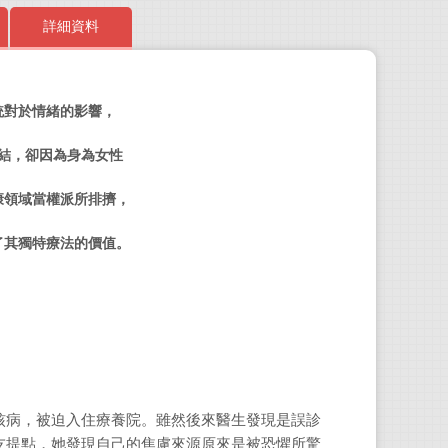
詳細資料
統對於情緒的影響，
作者／茱
結，卻因為身為女性
茱蒂
Finan
康領域當權派所排擠，
她加
九九
了其獨特療法的價值。
譯者
台大
數投
核病，被迫入住療養院。
雖然後來醫生發現是誤診
友提點，她發現自己的焦慮來源原來是被恐懼所驚