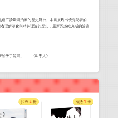
焦慮症診斷與治療的歷史舞台
。
本書展現出優秀記者的
讀者理解演化與精神理論的歷史，重新認識維克斯的治療
新給予了認可。——《科學人》
2
1
扣抵
冊
扣抵
冊