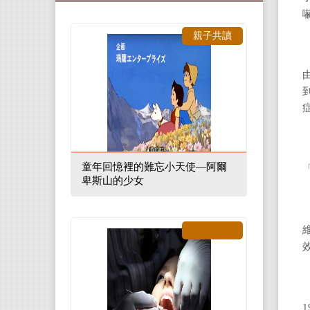
親子共讀
童年回憶裡的難忘小天使—阿爾
卑斯山的少女
1