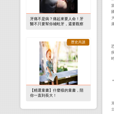
牙痛不是病？痛起來要人命！牙
醫不只要幫你補蛀牙，還要觀察
口腔裡的整體環境
歷史共讀
【精選童書】什麼樣的童書，陪
你一直到長大！