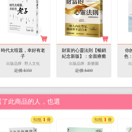
時代太喧囂，幸好有老
財富的心靈法則【暢銷
你
子
紀念新版】：全面療癒
色：
你和金錢的關係，讓錢
部寫
出版品牌 : 野人文化
出版品牌 : 新樂園
出
自動流向你
感、
定價 $350
定價 $400
選了此商品的人，也選
1
1
扣抵
冊
扣抵
冊