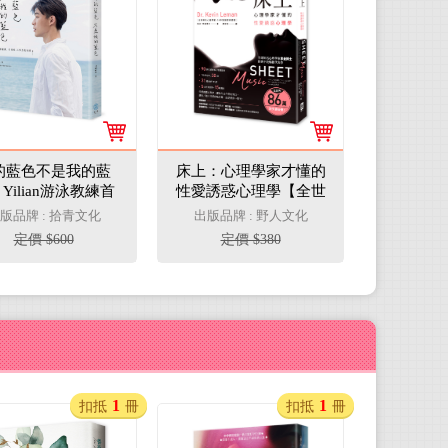
的藍色不是我的藍
床上：心理學家才懂的
Yilian游泳教練首
性愛誘惑心理學【全世
真散文，那些歸屬
界86萬對夫妻受惠】
版品牌 : 拾青文化
出版品牌 : 野人文化
幸福感，以及勇氣
（三版）
定價 $600
定價 $380
和愛
1
1
扣抵
冊
扣抵
冊