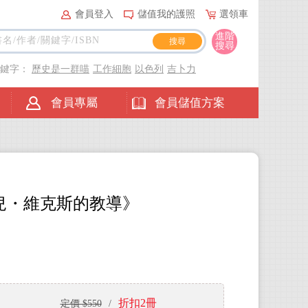
會員登入
儲值我的護照
選領車
進階
搜尋
關鍵字：
歷史是一群喵
工作細胞
以色列
吉卜力
會員專屬
會員儲值方案
兒・維克斯的教導》
折扣2冊
定價 $550
/