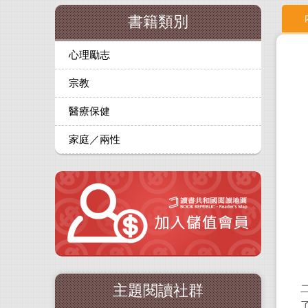
書籍類別
心理勵志
宗教
醫療保健
家庭／兩性
主題閱讀社群