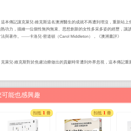
►
這本傳記讓克萊兒‧維克斯這名澳洲醫生的成就不再遭到埋沒，重新站上
純熟功力，描繪一位個性無拘無束、思想創新的女性多采多姿的經歷，讓
Carol Middleton
方法與著作。——卡洛兒‧密道頓（
），《澳洲書評》
►
克萊兒‧維克斯對於焦慮治療做出的貢獻時常遭到外界忽視，這本傳記重
您可能也感興趣
1
1
扣抵
冊
扣抵
冊