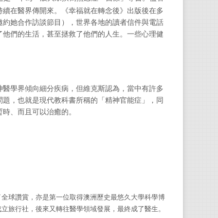
持續在醫界傳開來。《幸福就在轉念後》出版後在多
邀約她合作訪談節目），世界各地的讀者信件與電話
了他們的生活，甚至拯救了他們的人生。一些心理健
神醫學界傾向細分疾病，但維克斯認為，當中有許多
問題，也就是現代教科書所稱的「精神官能症」，同
暫時、而且可以治癒的。
了全球讚賞，亦是第一位取得澳洲歷史最悠久大學科學博
成立旅行社，後來又轉往醫學領域發展，最終成了醫生。