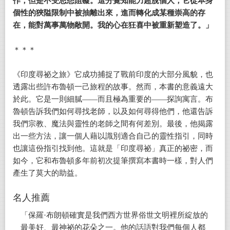
作，但是不受思想阻礙。這分覺知能力超脫個人，它從本身
個性的狹隘限制中被抽離出來，進而轉化成某種崇高的存
在，能對萬事萬物敞開。我的心在狂喜中被重新塑造了。」
＊＊＊
《印度尋祕之旅》它成功捕捉了戰前印度的大部分風貌，也
透露出些許布魯頓一己旅程的故事。然而，本書的意義遠大
於此。它是一則細膩——而且極為重要的——探詢寓言。布
魯頓告訴我們如何尋找老師，以及如何尋得他們，他還告訴
我們宗教、魔法與靈性的老師之間有何差別。最後，他揭露
出一些方法，讓一個人藉以識別適合自己的靈性指引，同時
也讓這份指引找到他。這就是「印度尋祕」真正的祕密，而
如今，它和布魯頓多年前初次提筆撰寫本書時一樣，對人們
產生了莫大的助益。
名人推薦
「保羅·布朗頓確實是我們西方世界俗世文明裡所綻放的
最美好、最神祕的花朵之一。他的話語對我們每個人都