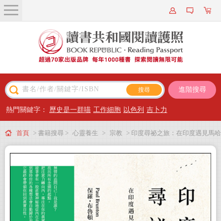
關於我們
近期新書
書籍搜尋
進階搜尋
主題閱讀
熱門關鍵字：
歷史是一群喵
工作細胞
以色列
吉卜力
出版專區
首頁
> 書籍搜尋 >
心靈養生
>
宗教
> 印度尋祕之旅：在印度遇見馬哈
會員專屬
希
會員儲值方案