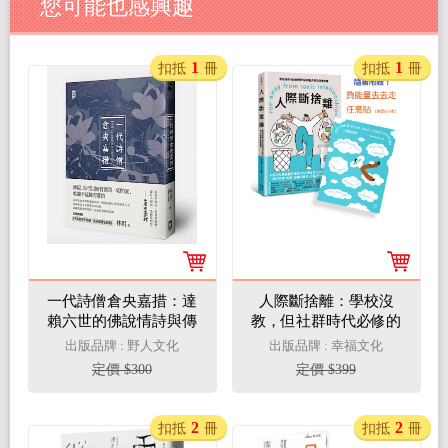
您可能也感興趣
1
1
扣抵
冊
扣抵
冊
一代詩僧倉央嘉措：達
人際斷捨離：學校沒
賴六世的佛說情詩與傳
教，但社群時代必修的
奇人生（附贈倉央嘉措
人際關係整頓課（隨書
出版品牌 : 野人文化
出版品牌 : 幸福文化
詩歌經典譯本及年譜）
附贈：「負能量去去
定價 $300
定價 $399
走」任意貼）
2
2
扣抵
冊
扣抵
冊