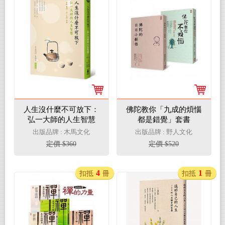
人生沒什麼不可放下：
佛陀教你「九成的煩惱
弘一大師的人生智慧
都是錯覺」套書
出版品牌 : 木馬文化
出版品牌 : 野人文化
定價 $360
定價 $520
4
1
扣抵
冊
扣抵
冊