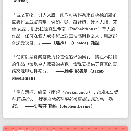
Journal）
「言之有物、引人入勝。此作可與作為東西橋樑的諸多
重要作品並駕齊驅，例如牟頓、赫胥黎、鈴木大拙、艾
倫·瓦茲，以及拉達克里希南（Radhakrishnan）等人的
作品。任何在個人或學術上對靈性感興趣之人，應該都
會深受吸引。」
——《選擇》（Choice）雜誌
「任何以嚴肅態度致力於靈性追求的男女，將在布朗頓
的作品中發現令人驚喜的挑戰，發現它提供了真實的靈
感來源與知性養分。」
——雅各·尼德曼（Jacob
Needleman）
「像布朗頓、維韋卡南
達（
Vivekananda
），以及
A.E.
博
特這樣的人，我要為他們早期的啓蒙獻上感恩的一鞠
躬。
」
——史蒂芬·勒維（Stephen Levine）