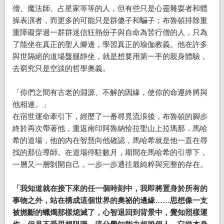
僧、魔法師、占星家等等的人，但有些只是心靈雜耍者和體
操表演者，而更多的可能只是群傻子和騙子；布魯頓排除重
重障礙穿過一群群迷信狂熱份子與自命為苦行僧的人，只為
了能坐在真正的聖人腳邊，學習真正的瑜伽教義。他在許多
與世隔絕的道場盤腿靜坐，就是想要用第一手的親身體驗，
去窮究只是空談的哲學奧義。
「你們之間有古老的淵源、不解的因緣，使你的命運終將與
他相連。」
在宿世運命牽引下，經歷了一番尋覓流浪後，布魯頓的腳步
終於再次帶著他，重返南印阿魯納恰拉聖山上拉瑪那．馬哈
希的道場，他的內在智慧向他確認，馬哈希就是他一直在尋
找的那位導師。在道場停駐數月，期間在馬哈希的引導下，
一層又一層剝開自己，一步一步通往最純粹與完整的存在。
「我知道就在接下來的任一個時刻中，我即將置身於所有的
事物之外，站在構成這個世界的奧祕的邊緣……思想像一支
被撚斷的蠟燭那樣熄滅了，心智退回到背景中，覺知照樣運