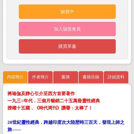
缺貨中
加入儲值會員
購買單書
內容簡介
作者簡介
書摘
書籍目錄
詳細資料
將
瑜伽及靜心引介至西方首
要著作
一九三
○
年代．三個月暢銷二十五萬冊靈性經典
授權十五國．
《時代周刊》讚譽：太棒了！
20
世紀靈性經典
．跨越印度次大陸歴時三百天，發現上師之
旅
——