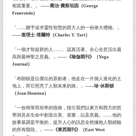
相當重要。」
——喬治·費斯坦因（George
Feuerstein）
「……贈予追求靈性智慧的西方人的一份偉大禮物。」
——查理士·塔爾特（Charles T. Tart）
「一個才智超群的人……、認真活著、全心全意活出最
高與最神聖之意義。」
——《瑜伽期刊》（Yoga
Journal）
「布朗頓是位傑出的原創者，他走在一片個人進化的土
地上，而它照亮了人類未來的路。」
——珍·休斯頓
（Jean Houston）
「一份簡單而坦率的指南，指引我們以東方和西方的哲
學洞見在生命中創造出美、喜樂，以及意義。……他的
故事基調是平衡的，提升人心的訊息全然擁抱人類經驗
的所有階段。」
——《東西期刊》（East West