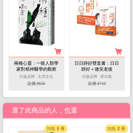
兩種心靈：一個人類學
日日靜好雙套書：日日
家對精神醫學的觀察
靜好＋微笑老後
出版品牌 : 左岸文化
出版品牌 : 星出版
定價 $650
定價 $710
選了此商品的人，也選
1
2
扣抵
冊
扣抵
冊