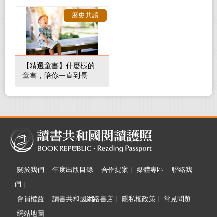
裡的整體環境
歷史共讀
【精選童書】什麼樣的
童書，陪你一直到長
大！
關於我們
|
年度出版目錄
|
合作提案
|
媒體專區
|
聯絡我
們
|
會員權益
|
讀書共和國網路書店
|
隱私權政策
|
常見問題
|
網站地圖