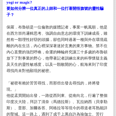
yogi or magic?
要如何分辨一位真正的上師和一位打著開悟旗號的靈性騙
子？
保羅．布魯頓是一位倫敦的媒體記者，事業一帆風順，他是
在西方崇尚邏輯思考、強調自由意志的環境下訓練成長，雖
然有一顆理性好辯的頭腦，卻也同時過著一種與外在環境疏
離的內在生活，內心裡深深著迷於玄奧的東方事物。禁不住
內心直覺的強烈呼喚，命運的轉輪終究讓三十多歲的布魯頓
放下了對事業的野心，他帶著記者訓練出來的科學懷疑主義
及天生的靈性敏感度，以及一顆敞開的心，航海來到了印度
尋找尚未對他顯現的祕密。
「祕密有賴於苦苦尋找，而那些出發去尋找的，終將發
現。」
他從孟買開始出發，一路從西到東、從南向北，行遍了整個
印度次大陸，拜訪了清奈（馬德拉斯）、瓦拉納西（貝拿勒
斯）、普那、加爾各答、阿格拉等等現今的尋道者耳熟能詳
的聖城。這一路上，遇到了成千上萬自許為瑜伽士、苦行