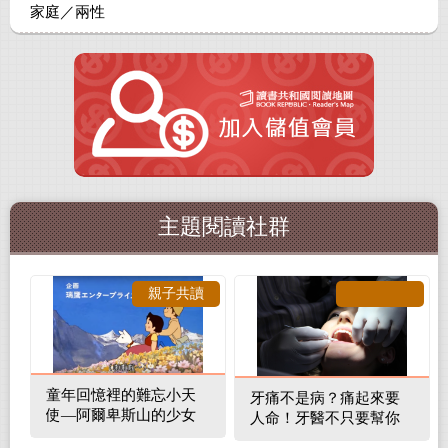
家庭／兩性
主題閱讀社群
親子共讀
童年回憶裡的難忘小天
牙痛不是病？痛起來要
使—阿爾卑斯山的少女
人命！牙醫不只要幫你
補蛀牙，還要觀察口腔