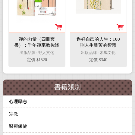
禪的力量（四冊套
過好自己的人生：100
書）：千年禪宗教你淡
則人生離苦的智慧
定工作、自在生活，轉
出版品牌 : 野人文化
出版品牌 : 木馬文化
化人生困境的智慧良帖
定價 $1520
定價 $340
書籍類別
心理勵志
宗教
醫療保健