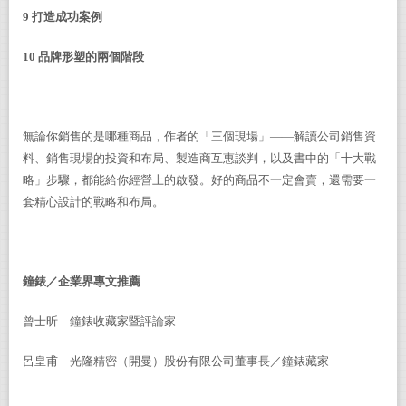
9
打造成功案例
10
品牌形塑的兩個階段
無論你銷售的是哪種商品，作者的「三個現場」——解讀公司銷售資
料、銷售現場的投資和布局、製造商互惠談判，以及書中的「十大戰
略」步驟，都能給你經營上的啟發。好的商品不一定會賣，還需要一
套精心設計的戰略和布局。
鐘錶／企業界專文推薦
曾士昕 鐘錶收藏家暨評論家
呂皇甫 光隆精密（開曼）股份有限公司董事長／鐘錶藏家