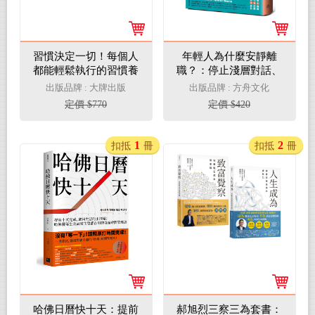
習慣決定一切！每個人
年輕人為什麼安靜離
都能輕鬆執行的習慣養
職？：停止淺層對話、
成心法雙套書【超強習
降低內心攻防、提升有
出版品牌 : 大牌出版
出版品牌 : 方舟文化
慣養成，輕而易舉創造
效回饋，成為共同成長
定價 $770
定價 $420
人生複利效應＋改變人
的最強團隊
生的早起習慣養成】
1
2
扣抵
冊
扣抵
冊
哈佛日曆快十天：提前
郝旭烈三察三為套書：