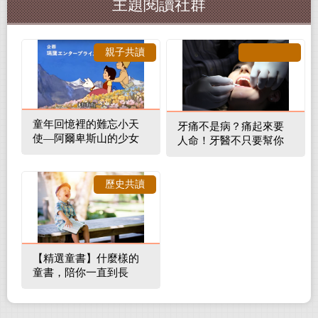
主題閱讀社群
親子共讀
童年回憶裡的難忘小天
牙痛不是病？痛起來要
使—阿爾卑斯山的少女
人命！牙醫不只要幫你
補蛀牙，還要觀察口腔
裡的整體環境
歷史共讀
【精選童書】什麼樣的
童書，陪你一直到長
大！