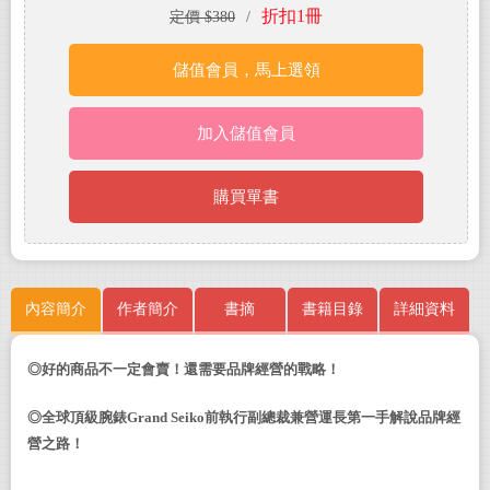
折扣1冊
定價 $380
/
儲值會員，馬上選領
加入儲值會員
購買單書
內容簡介
作者簡介
書摘
書籍目錄
詳細資料
◎好的商品不一定會賣！還需要品牌經營的戰略！
◎全球頂級腕錶Grand Seiko前執行副總裁兼營運長第一手解說品牌經
營之路！