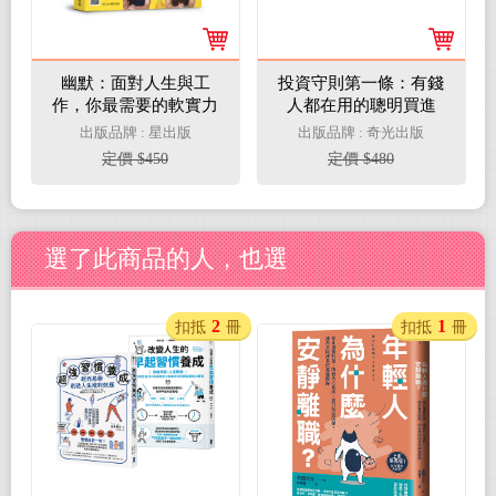
幽默：面對人生與工
投資守則第一條：有錢
作，你最需要的軟實力
人都在用的聰明買進
法，找對「護城河」的
出版品牌 : 星出版
出版品牌 : 奇光出版
價值投資策略！
定價 $450
定價 $480
選了此商品的人，也選
2
1
扣抵
冊
扣抵
冊