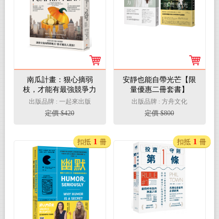
南瓜計畫：狠心摘弱
安靜也能自帶光芒【限
枝，才能有最強競爭力
量優惠二冊套書】
的經營法則
出版品牌 : 一起來出版
出版品牌 : 方舟文化
定價 $420
定價 $800
1
1
扣抵
冊
扣抵
冊