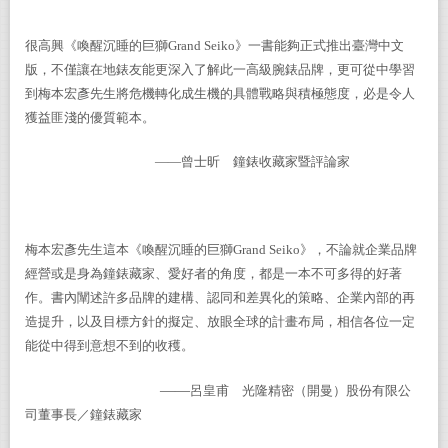
很高興《喚醒沉睡的巨獅Grand Seiko》一書能夠正式推出臺灣中文
版，不僅讓在地錶友能更深入了解此一高級腕錶品牌，更可從中學習
到梅本宏彥先生將危機轉化成生機的具體戰略與積極態度，必是令人
獲益匪淺的優質範本。
——曾士昕 鐘錶收藏家暨評論家
梅本宏彥先生這本《喚醒沉睡的巨獅Grand Seiko》，不論就企業品牌
經營或是身為鐘錶藏家、愛好者的角度，都是一本不可多得的好著
作。書內闡述許多品牌的建構、認同和差異化的策略、企業內部的再
造提升，以及目標方針的擬定、放眼全球的計畫布局，相信各位一定
能從中得到意想不到的收穫。
——
呂皇甫 光隆精密（開曼）股份有限公
司董事長／鐘錶藏家