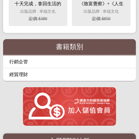
十天完成，拿回生活的
《致富覺察》+《人生
主控權；哈佛優等生及
成為》
出版品牌 : 幸福文化
出版品牌 : 幸福文化
高效主管都在用的奇蹟
定價 $380
定價 $850
時間管理法
書籍類別
行銷企管
經貿理財