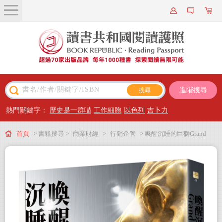
關於我們
近期新書
書籍搜尋
進階搜尋
主題閱讀
熱門關鍵字：
歷史是一群喵
工作細胞
以色列
吉卜力
出版專區
首頁
> 書籍搜尋 >
商業財經
>
行銷企管
> 喚醒沉睡的巨獅Grand
會員專屬
Seiko：將一流品質的商品，從谷底打造成極具競爭力的全球精品品牌經營之路
會員儲值方案