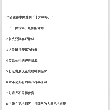
作者在書中闡述的「十大戰略」：
1
「三個現場」是你的老師
2
首先要讓客戶賺錢
3
大逆風是變革的時機
4
盤點公司的經營資源
5
打造出展現企業精神的品牌
6
並不是所有的商品都要賺錢
7
好產品不見得會賣
8
「潛在需求顧客」是隱形的大量需求市場