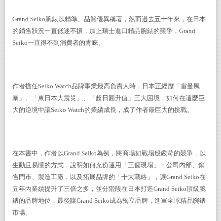
Grand Seiko
腕錶以精準、品質優異稱著，然而過去五十年來，在日本
的銷售狀況一直低迷不振，加上瑞士進口精品腕錶的競爭，Grand
Seiko一直得不到消費者的青睞。
作者擔任Seiko Watch品牌事業最高負責人時，日本正經歷「雷曼風
暴」、「東日本大震災」、「超日圓升值」三大困境，如何在這麼巨
大的逆境中讓Seiko Watch的業績成長，成了作者最巨大的挑戰。
在本書中，作者以Grand Seiko為例，將商場如戰場般嚴苛的競爭，以
生動且易懂的方式，說明如何充份運用「三個現場」：公司內部、銷
售門市、製造工廠，以及拓展品牌的「十大戰略」，讓Grand Seiko在
五年內業績提升了三倍之多，並分階段在日本打造Grand Seiko頂級腕
錶的品牌地位，最後讓Grand Seiko成為獨立品牌，進軍全球精品腕錶
市場。