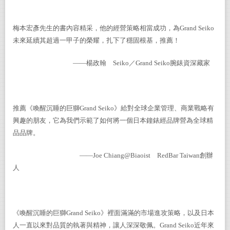
梅本宏彥先生的書內容精采，他的經營策略相當成功，為Grand Seiko
未來延續其超過一甲子的榮耀，扎下了穩固根基，推薦！
——楊政翰 Seiko／Grand Seiko腕錶資深藏家
推薦《喚醒沉睡的巨獅Grand Seiko》給對全球企業管理、商業戰略有
興趣的朋友，它為我們示範了如何將一個日本鐘錶經品牌營為全球精
品品牌。
——Joe Chiang@Biaoist RedBar Taiwan創辦
人
《喚醒沉睡的巨獅Grand Seiko》裡面滿滿的市場進攻策略，以及日本
人一直以來對品質的執著與精神，讓人深深敬佩。Grand Seiko近年來