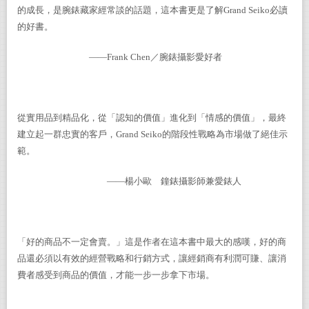
的成長，是腕錶藏家經常談的話題，這本書更是了解Grand Seiko必讀
的好書。
——Frank Chen／腕錶攝影愛好者
從實用品到精品化，從「認知的價值」進化到「情感的價值」，最終
建立起一群忠實的客戶，Grand Seiko的階段性戰略為市場做了絕佳示
範。
——楊小歐 鐘錶攝影師兼愛錶人
「好的商品不一定會賣。」這是作者在這本書中最大的感嘆，好的商
品還必須以有效的經營戰略和行銷方式，讓經銷商有利潤可賺、讓消
費者感受到商品的價值，才能一步一步拿下市場。