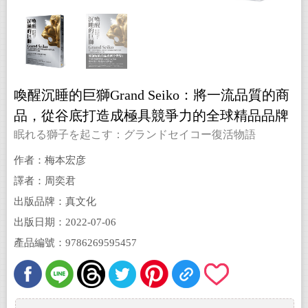
喚醒沉睡的巨獅Grand Seiko：將一流品質的商
品，從谷底打造成極具競爭力的全球精品品牌
經營之路
眠れる獅子を起こす：グランドセイコー復活物語
作者：梅本宏彦
譯者：周奕君
出版品牌：真文化
出版日期：2022-07-06
產品編號：9786269595457