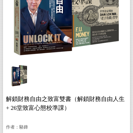
解鎖財務自由之致富雙書（解鎖財務自由人生
+ 26堂致富心態校準課）
作者：駱鋒