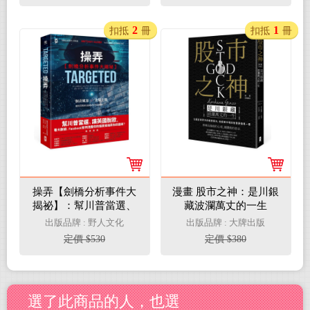
2
1
扣抵
冊
扣抵
冊
操弄【劍橋分析事件大
漫畫 股市之神：是川銀
揭祕】：幫川普當選、
藏波瀾萬丈的一生
讓英國脫歐，看大數
出版品牌 : 野人文化
出版品牌 : 大牌出版
據、Facebook如何洩露
定價 $530
定價 $380
你的個資來操弄你的選
擇？
選了此商品的人，也選