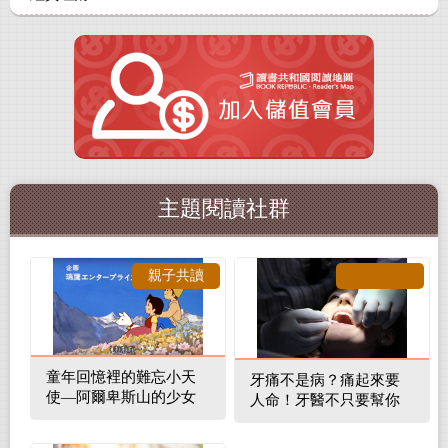
主題閱讀社群
親子共讀
童年回憶裡的難忘小天
牙痛不是病？痛起來要
使—阿爾卑斯山的少女
人命！牙醫不只要幫你
補蛀牙，還要觀察口腔
裡的整體環境