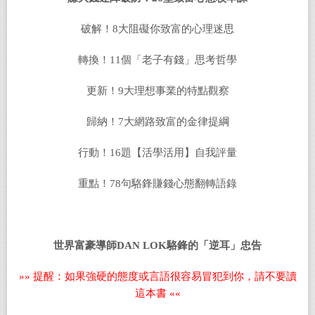
破解！8大阻礙你致富的心理迷思
轉換！11個「老子有錢」思考哲學
更新！9大理想事業的特點觀察
歸納！7大網路致富的金律提綱
行動！16題【活學活用】自我評量
重點！78句駱鋒賺錢心態翻轉語錄
世界富豪導師
DAN LOK
駱鋒的
「
逆耳
」
忠告
»» 提醒：如果強硬的態度或言語很容易冒犯到你，請不要讀
這本書 ««