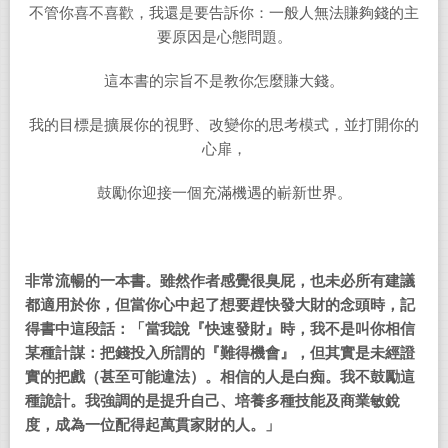
不管你喜不喜歡，我還是要告訴你：一般人無法賺夠錢的主
要原因是心態問題。
這本書的宗旨不是教你怎麼賺大錢。
我的目標是擴展你的視野、改變你的思考模式，並打開你的
心扉，
鼓勵你迎接一個充滿機遇的嶄新世界。
非常流暢的一本書。雖然作者感覺很臭屁，也未必所有建議
都適用於你，但當你心中起了想要趕快發大財的念頭時，記
得書中這段話：「當我說『快速發財』時，我不是叫你相信
某種計謀：把錢投入所謂的『難得機會』，但其實是未經證
實的把戲（甚至可能違法）。相信的人是白痴。我不鼓勵這
種詭計。我強調的是提升自己、培養多種技能及商業敏銳
度，成為一位配得起萬貫家財的人。」