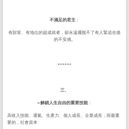
不滿足的君主
：
有財富、有地位的超成就者，卻永遠擺脫不了有人緊追在後
的不安感。
******
三、
∞
解鎖人生自由的重要技能
：
高收入技能、運氣、生產力、個人成長、企業成長，與最重
要的，社會資本