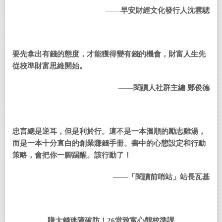
——
早安財經文化發行人沈雲驄
要先拿出有錢的態度，才能獲得變有錢的機會，財富人生先
從校準財富思維開始。
——
閱讀人社群主編 鄭俊德
忠言總是逆耳，但是利於行。這不是一本溫順的勵志雞湯，
而是一本十分直白的創業賺錢手冊。書中的心態設定和行動
策略，會把你一腳踢醒。該行動了！
——
「閱讀前哨站」站長瓦基
賺大錢迷障破防！
26
堂致富心態校準課