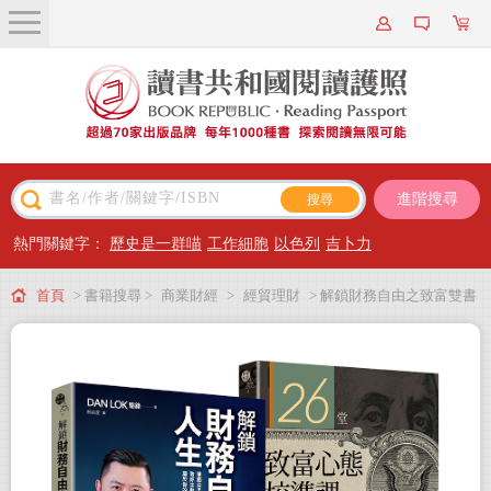
關於我們
近期新書
書籍搜尋
進階搜尋
主題閱讀
熱門關鍵字：
歷史是一群喵
工作細胞
以色列
吉卜力
出版專區
首頁
> 書籍搜尋 >
商業財經
>
經貿理財
> 解鎖財務自由之致富雙書
會員專屬
（解鎖財務自由人生 + 26堂致富心態校準課）
會員儲值方案