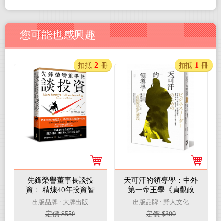
您可能也感興趣
2
1
扣抵
冊
扣抵
冊
先鋒榮譽董事長談投
天可汗的領導學：中外
資： 精煉40年投資智
第一帝王學《貞觀政
慧，關於儲蓄、複利和
要》，德川家康、明治
出版品牌 : 大牌出版
出版品牌 : 野人文化
人生的致富金律
天皇都受益的管理智
定價 $550
定價 $300
慧！