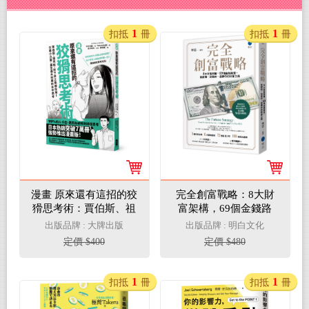
1
1
扣抵
冊
扣抵
冊
漫畫 原來還有這招的狡
完全創富戰略：8大財
猾思考術：賈伯斯、祖
富架構，69個金錢路
克柏、松下幸之助都在
徑，從認知，到實作，
出版品牌 : 大牌出版
出版品牌 : 明白文化
用！以最小力量，產生
逆轉你的財富之路
定價 $400
定價 $480
最大效果的水平思考
1
1
扣抵
冊
扣抵
冊