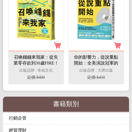
召喚錢錢來我家：從失
你的影響力，從說重點
業零存款到30歲FIRE！
開始：全美演說冠軍的
以斷捨離原則重整生活
精準表達術，帶你一句
出版品牌 : 幸福文化
出版品牌 : 大牌出版
和財務的全方位創富提
話說服、一開口聚焦，
定價 $400
定價 $450
案
讓人聽懂、記住，更願
意行動！
書籍類別
行銷企管
經貿理財