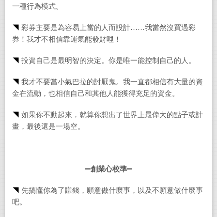
一種行為模式。
◥
彩券主要是為容易上當的人而設計……我當然沒買過彩
券！我才不相信靠運氣能發財哩！
◥
投資自己是最明智的決定。你是唯一能控制自己的人。
◥
我才不要當小氣巴拉的討厭鬼。我一直都相信有大量的資
金在流動，也相信自己和其他人能獲得充足的資金。
◥
如果你不動起來，就算你想出了世界上最偉大的點子或計
畫，最後還是一場空。
═
創業
心
校準═
◥
先搞懂你為了賺錢，願意做什麼事，以及不願意做什麼事
吧。