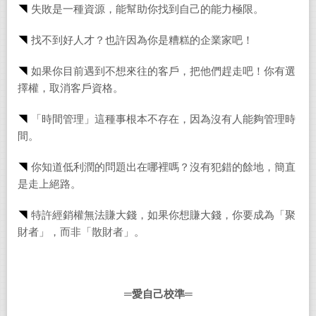
◥
失敗是一種資源，能幫助你找到自己的能力極限。
◥
找不到好人才？也許因為你是糟糕的企業家吧！
◥
如果你目前遇到不想來往的客戶，把他們趕走吧！你有選
擇權，取消客戶資格。
◥
「時間管理」這種事根本不存在，因為沒有人能夠管理時
間。
◥
你知道低利潤的問題出在哪裡嗎？沒有犯錯的餘地，簡直
是走上絕路。
◥
特許經銷權無法賺大錢，如果你想賺大錢，你要成為「聚
財者」，而非「散財者」。
═
愛自己校準═