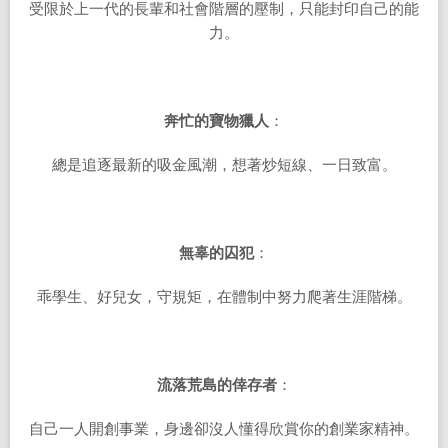
受限於上一代的長輩和社會階層的壓制，只能封印自己的能
力。
奔忙的寶物獵人
：
總是追逐最新的吸金風潮，想著炒短線、一日致富。
無辜的囚犯
：
乖學生、好兒女，守規矩，在體制中努力爬著生涯階梯。
流落荒島的倖存者
：
自己一人開創事業，身邊卻沒人懂得欣賞你的創業家精神。