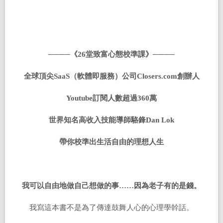
────
《
26
堂致富心態校準課》────
全球頂尖
S
aaS
（軟體即服務）公司
Cl
osers.com
創辦人
Youtube
訂閱人數超過
360
萬
世界知名高收入技能導師駱鋒
D
an Lok
帶你校準出生活自由的理想人生
我可以自由地做自己想做的事……因為老子有的是錢。
我寫這本書不是為了傳達鼓舞人心的心理學幹話。