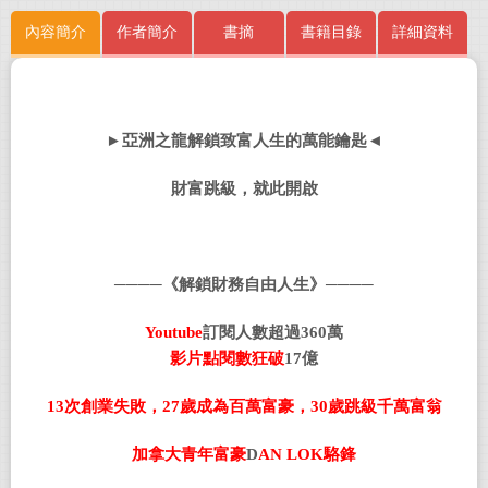
內容簡介
作者簡介
書摘
書籍目錄
詳細資料
►
亞洲之龍解鎖致富人生的萬能鑰匙
◄
財富跳級，就此開啟
────
《解鎖財務自由人生》────
Youtube
訂閱人數超過
360
萬
影片點閱數狂破
17
億
13
次創業失敗，
27
歲成為百萬富豪，
30
歲跳級千萬富翁
加拿大青年富豪
D
AN
L
OK
駱鋒