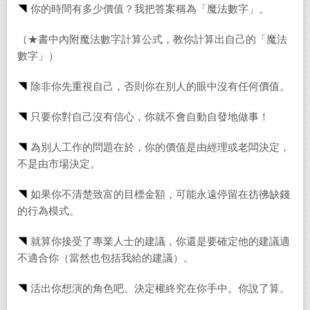
◥
你的時間有多少價值？我把答案稱為「魔法數字」。
（★書中內附魔法數字計算公式，教你計算出自己的「魔法
數字」）
◥
除非你先重視自己，否則你在別人的眼中沒有任何價值。
◥
只要你對自己沒有信心，你就不會自動自發地做事！
◥
為別人工作的問題在於，你的價值是由經理或老闆決定，
不是由市場決定。
◥
如果你不清楚致富的目標金額，可能永遠停留在彷彿缺錢
的行為模式。
◥
就算你接受了專業人士的建議，你還是要確定他的建議適
不適合你（當然也包括我給的建議）。
◥
活出你想演的角色吧。決定權終究在你手中。你說了算。