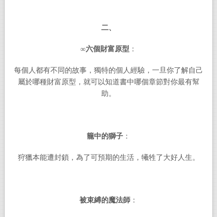
二、
∞
六個財富原型
：
每個人都有不同的故事，獨特的個人經驗，一旦你了解自己
屬於哪種財富原型，就可以知道書中哪個章節對你最有幫
助。
籠中的獅子
：
狩獵本能遭封鎖，為了可預期的生活，犧牲了大好人生。
被束縛的魔法師
：