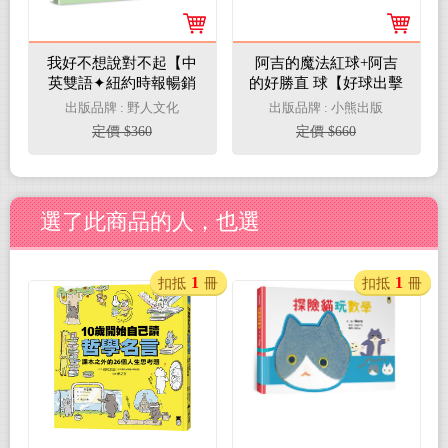
我好不想說對不起【中
阿吉的魔法紅球+阿吉
英雙語✦紐約時報暢銷
的好勝直 球【好球出擊
作家超可愛繪本】孩子
限量套書】（共 二冊，
出版品牌 : 野人文化
出版品牌 : 小熊出版
的SEL情緒認知四部曲
加贈阿吉「可愛記名」
定價 $360
定價 $660
(2)
姓名貼）
選了此商品的人，也選
1
1
扣抵
冊
扣抵
冊