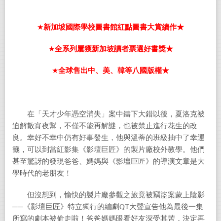
★
新加坡國際學校圖書館紅點圖書大賞續作★
★
全系列屢獲新加坡讀者票選好書獎★
★
全球售出中、美、韓等八國版權★
在「天才少年憑空消失」案中鑄下大錯以後，夏洛克被
迫解散宵夜幫，不僅不能再解謎，也被禁止進行花生的改
良。幸好不幸中仍有好事發生，他與溫蒂的班級抽中了幸運
籤，可以到當紅影集《影壇巨匠》的製片廠校外教學。他們
甚至驚訝的發現爸爸、媽媽與《影壇巨匠》的導演文章是大
學時代的老朋友！
但沒想到，愉快的製片廠參觀之旅竟被竊盜案蒙上陰影
──《影壇巨匠》特立獨行的編劇QT大聲宣告他為最後一集
所寫的劇本被偷走啦！爸爸媽媽眼看好友深受其苦，決定再