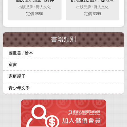
仙妖怪才知道《封神
的地緣政治課：從地球
榜》怎麼玩
儀開始的國際大局觀
出版品牌 : 野人文化
出版品牌 : 野人文化
定價 $990
定價 $399
書籍類別
圖畫書 / 繪本
童書
家庭親子
青少年文學