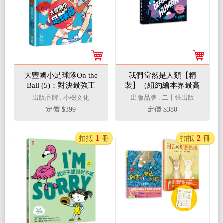
大豐國小足球隊On the
我們當然是人類【精
Ball (5)：對決最強王
裝】（紐約繪本界最高
者！【小學生敲碗求續
榮譽迪利．伊凡獎得主
出版品牌 : 小樹文化
出版品牌 : 二十張出版
集，培養團隊合作、人
繼《點心宮殿》又一天
定價 $399
定價 $380
際關係的熱血故事】
馬行空新作）
1
2
扣抵
冊
扣抵
冊