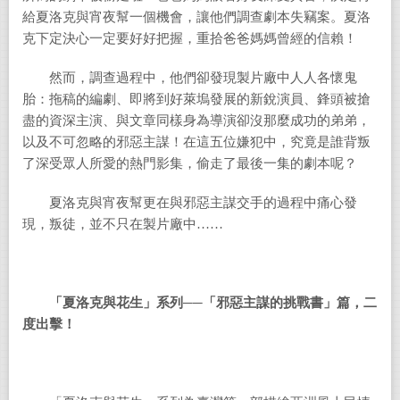
給夏洛克與宵夜幫一個機會，讓他們調查劇本失竊案。夏洛
克下定決心一定要好好把握，重拾爸爸媽媽曾經的信賴！
然而，調查過程中，他們卻發現製片廠中人人各懷鬼
胎：拖稿的編劇、即將到好萊塢發展的新銳演員、鋒頭被搶
盡的資深主演、與文章同樣身為導演卻沒那麼成功的弟弟，
以及不可忽略的邪惡主謀！在這五位嫌犯中，究竟是誰背叛
了深受眾人所愛的熱門影集，偷走了最後一集的劇本呢？
夏洛克與宵夜幫更在與邪惡主謀交手的過程中痛心發
現，叛徒，並不只在製片廠中……
「夏洛克與花生」系列──「邪惡主謀的挑戰書」篇，二
度出擊！