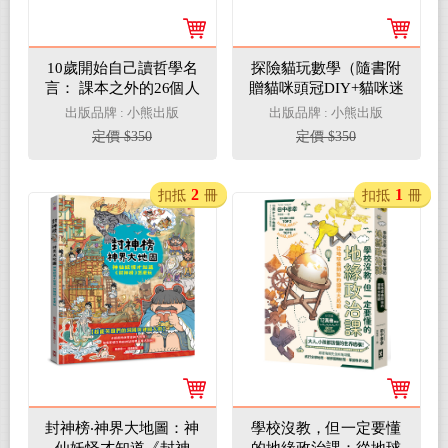
10歲開始自己讀哲學名
探險貓玩數學（隨書附
言： 課本之外的26個人
贈貓咪頭冠DIY+貓咪迷
生思考題
宮遊戲卡下載）
出版品牌 : 小熊出版
出版品牌 : 小熊出版
定價 $350
定價 $350
2
1
扣抵
冊
扣抵
冊
封神榜‧神界大地圖：神
學校沒教，但一定要懂