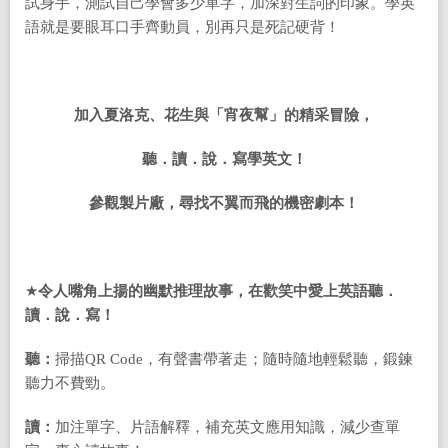
試身手，測試自己學會多少單字，加深對生詞的印象。學英
語就是要眼耳口手齊動員，別再只是死記硬背！
加入夏洛克、花生與「宵夜幫」的精采冒險，
聽．讀．說．寫學英文！
參觀製片廠，尋找不翼而飛的機密劇本！
★
令人嘴角上揚的幽默推理故事，在歡笑中愛上英語聽．
讀．說．寫！
聽：
掃描QR Code，有聲書帶著走；隨時隨地輕鬆聽，鍛鍊
聽力不費勁。
讀：
加注單字、片語解釋，補充英文應用知識，減少查單