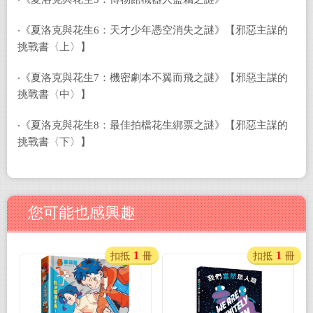
‧《夏洛克與花生6：天才少年憑空消失之謎》【邪惡主謀的
挑戰書〈上〉】
‧《夏洛克與花生7：機密劇本不翼而飛之謎》【邪惡主謀的
挑戰書〈中〉】
‧《夏洛克與花生8：最佳拍檔花生綁票之謎》【邪惡主謀的
挑戰書〈下〉】
您可能也感興趣
1
1
扣抵
冊
扣抵
冊