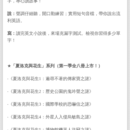
字，專心讀故事！
說：
聲調仔細聽，開口勤練習；實用短句音檔，帶你說出流
利英語。
寫：
讀完英文小說後，來場克漏字測試。檢視你習得多少單
字！
★
「夏洛克與花生」系列（第一季全八冊上市！）
‧《夏洛克與花生1：遍尋不著的傳家寶之謎》
‧《夏洛克與花生2：歷史公園的鬼吟聲之謎》
‧《夏洛克與花生3：國際學校的恐嚇信之謎》
‧《夏洛克與花生4：外星人入侵烏敏島之謎》
‧《夏洛克與花生5：博物館機器人盜竊之謎》