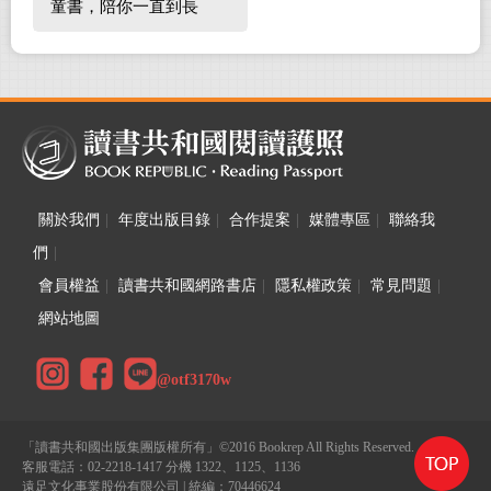
童書，陪你一直到長
大！
關於我們
|
年度出版目錄
|
合作提案
|
媒體專區
|
聯絡我
們
|
會員權益
|
讀書共和國網路書店
|
隱私權政策
|
常見問題
|
網站地圖
@otf3170w
「讀書共和國出版集團版權所有」©2016 Bookrep All Rights Reserved.
客服電話：02-2218-1417 分機 1322、1125、1136
遠足文化事業股份有限公司 | 統編：70446624