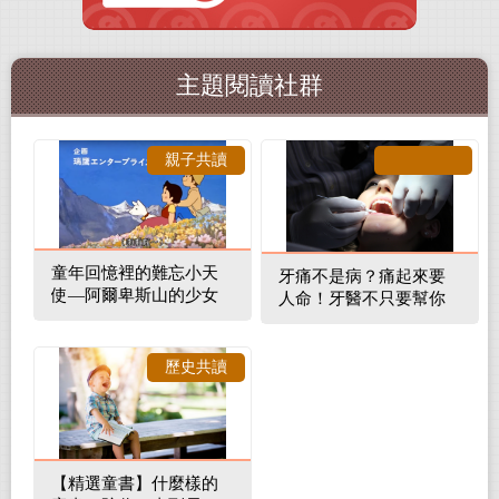
主題閱讀社群
親子共讀
童年回憶裡的難忘小天
牙痛不是病？痛起來要
使—阿爾卑斯山的少女
人命！牙醫不只要幫你
補蛀牙，還要觀察口腔
裡的整體環境
歷史共讀
【精選童書】什麼樣的