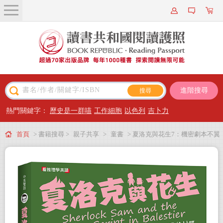
關於我們
近期新書
書籍搜尋
進階搜尋
主題閱讀
熱門關鍵字：
歷史是一群喵
工作細胞
以色列
吉卜力
出版專區
首頁
> 書籍搜尋 >
親子共享
>
童書
> 夏洛克與花生7：機密劇本不翼
會員專屬
而飛之謎【邪惡主謀的挑戰書〈中〉】（看推理學英語，中英雙語偵探小說，
會員儲值方案
附英語有聲小說QR Code）