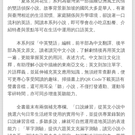
「夏洛克與花生」系列為臺灣第一部描繪亞洲風土民情
的雙語偵探小說。故事背景新加坡的國民大多是華人，有著
與臺灣相近的生活習慣、家庭關係與升學環境，卻說著一口
流利的英語。閱讀本系列小說，即可學會在小吃店點餐、介
紹特產與景點等可在生活中運用的口語英文。
本系列採「中英雙語」編輯，前半部為中文翻譯、後半
部為英文原文。讀者讀完中文小說，了解劇情後再用英文讀
一遍，更能掌握英文的用詞、表述方式。中文加注文化注
釋，有助理解小說中描繪的東南亞文化；英文則加注單字、
片語釋義，並延伸補充英文應用知識，無須經常查辭典，便
可更專心享受閱讀的趣味。掃描書上的QR Code下載英語有
聲書音檔，還可用耳朵「聽」小說，不僅打發通勤、運動等
零碎時間，亦可同步增進英聽能力。
全書最末有兩個補充專欄。「口說練習」從英文小說中
挑選六句日常生活經常使用的實用句子，並提供專業錄製的
口說練習音檔，多聽多說，練就可自然運用道地英語的表達
能力；「單字測驗」提供六題英文克漏字測驗，讀完小說小