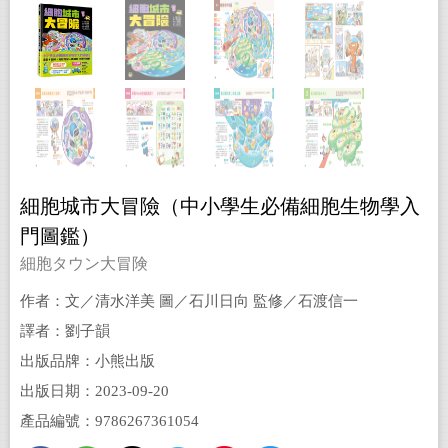
細胞城市大冒險（中小學生必備細胞生物學入
門圖鑑）
細胞タウン大冒険
作者：文／清水洋美 圖／石川日向 監修／石渡信一
譯者：劉子韻
出版品牌：小熊出版
出版日期：2023-09-20
產品編號：9786267361054