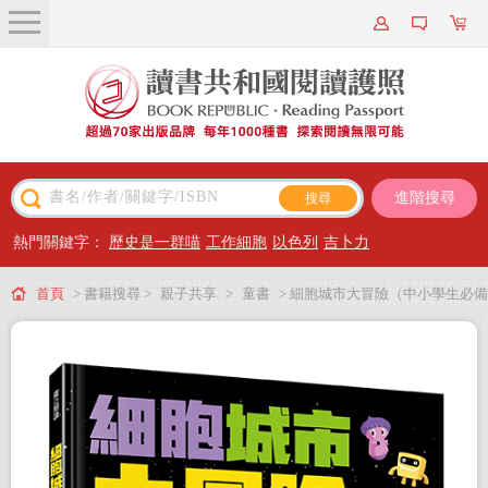
關於我們
近期新書
書籍搜尋
進階搜尋
主題閱讀
熱門關鍵字：
歷史是一群喵
工作細胞
以色列
吉卜力
出版專區
首頁
> 書籍搜尋 >
親子共享
>
童書
> 細胞城市大冒險（中小學生必備
會員專屬
細胞生物學入門圖鑑）
會員儲值方案