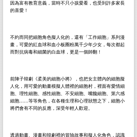
因為富有教育意義，當時不只小孩愛看，也受到許多家長
的喜愛！
不約而同把細胞角色擬人化的，還有「工作細胞」系列漫
畫，可愛的紅血球和血小板圈粉萬千少年少女，每次都起
而對抗病毒和細菌的白血球，更是一個帥翻！
前陣子韓劇《柔美的細胞小將》，也把女主體內的細胞擬
人化，用可愛的動畫模擬人體裡的細胞村，裡面有愛情細
胞、理性細胞、感性細胞、不安細胞、嘴饞細胞、第六感
細胞……等等角色，在各種生理和心理狀態之下，細胞小
將們會有不同的反應，深受年輕人歡迎。
透過動畫、漫畫和韓劇裡的冒險故事和擬人化角色，認識