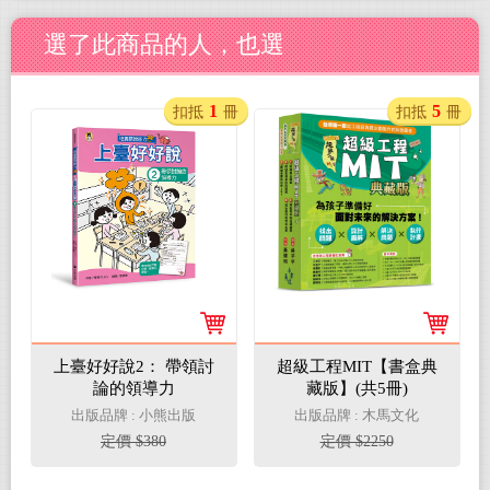
選了此商品的人，也選
1
5
扣抵
冊
扣抵
冊
上臺好好說2： 帶領討
超級工程MIT【書盒典
論的領導力
藏版】(共5冊)
出版品牌 : 小熊出版
出版品牌 : 木馬文化
定價 $380
定價 $2250