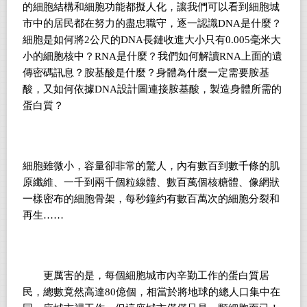
的細胞結構和細胞功能都擬人化，讓我們可以看到細胞城
市中的居民都在努力的盡忠職守，逐一認識DNA是什麼？
細胞是如何將2公尺的DNA長鏈收進大小只有0.005毫米大
小的細胞核中？RNA是什麼？我們如何解讀RNA上面的遺
傳密碼訊息？胺基酸是什麼？身體為什麼一定需要胺基
酸，又如何依據DNA設計圖連接胺基酸，製造身體所需的
蛋白質？
細胞雖微小，容量卻非常的驚人，內有數百到數千條的肌
原纖維、一千到兩千個粒線體、數百萬個核糖體、像網狀
一樣密布的細胞骨架，每秒鐘約有數百萬次的細胞分裂和
再生……
更厲害的是，每個細胞城市內辛勤工作的蛋白質居
民，總數竟然高達80億個，相當於將地球的總人口集中在