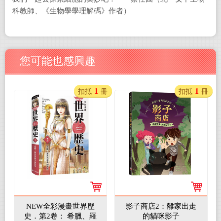
科教師、《生物學學理解碼》作者）
您可能也感興趣
1
1
扣抵
冊
扣抵
冊
NEW全彩漫畫世界歷
影子商店2：離家出走
史．第2卷： 希臘、羅
的貓咪影子