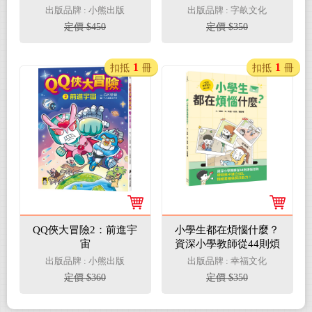
馬與地中海世界
出版品牌 : 小熊出版
出版品牌 : 字畝文化
定價 $450
定價 $350
1
1
扣抵
冊
扣抵
冊
QQ俠大冒險2：前進宇
小學生都在煩惱什麼？
宙
資深小學教師從44則煩
惱諮詢，帶領孩子建立
出版品牌 : 小熊出版
出版品牌 : 幸福文化
SEL情緒素養與解決能
定價 $360
定價 $350
力