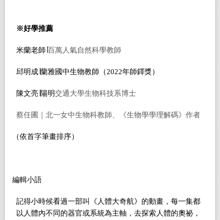
※好學推薦
米蘭老師∣
百萬人氣自然科學教師
邱明成∣蘭雅國中生物教師（2022年師鐸獎）
陳文亮∣陽明
交通大學生物科技系博士
蔡任圃｜北一女中生物科教師、《生物學學理解碼》作者
（依首字筆畫排序）
編輯小語
記得小時候看過一部叫《人體大奇航》的動畫，每一集都
以人體內不同的器官或系統為主軸，去探索人體的奧祕，