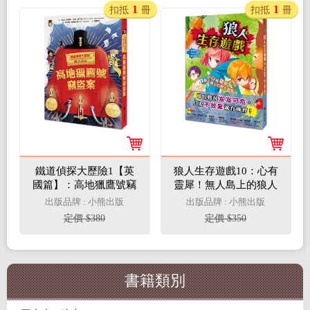
1
1
扣抵
冊
扣抵
冊
鐵道偵探大歷險1【英
狼人生存遊戲10：心有
國篇】：高地獵鷹號竊
靈犀！無人島上的狼人
盜案（英國國家圖書獎
遊戲
出版品牌 : 小熊出版
出版品牌 : 小熊出版
兒童小說類年度圖書）
定價 $380
定價 $350
書籍類別