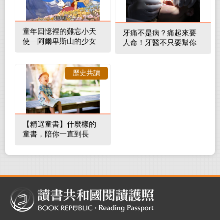
童年回憶裡的難忘小天
牙痛不是病？痛起來要
使—阿爾卑斯山的少女
人命！牙醫不只要幫你
補蛀牙，還要觀察口腔
裡的整體環境
歷史共讀
【精選童書】什麼樣的
童書，陪你一直到長
大！