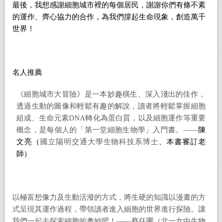
最後，我想感謝細胞城市裡的每個居民，謝謝你們有條不紊
的運作、齊心協力的合作，為我們撐起生命現象，創造萬千
世界！
名人推薦
《細胞城市大冒險》是一本妙趣橫生、深入淺出的佳作，
透過生動的圖像和輕鬆有趣的解說，讀者將輕鬆掌握細胞
組成、生命元素DNA轉化為蛋白質，以及細胞運作等重要
概念，是每個人的「第一堂細胞生物學」入門書。——
陳
文亮（
國立陽明交通大學生物科技系博士
、本書審訂老
師）
以極富想像力及生動活潑的方式，將生硬的知識以漫畫的方
式呈現其運作過程，帶領讀者進入細胞的世界進行探險。讓
我們一起去探索細胞的奧妙吧！——蔡任圃（北一女中生物