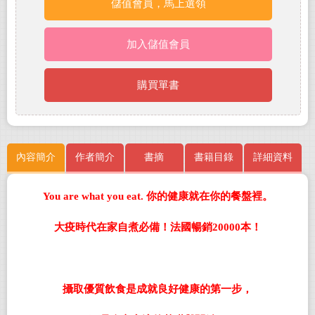
儲值會員，馬上選領
加入儲值會員
購買單書
內容簡介
作者簡介
書摘
書籍目錄
詳細資料
You are what you eat.
你的健康就在你的餐盤裡。
大疫時代在家自煮必備！法國暢銷20000本！
攝取優質飲食是成就良好健康的第一步，