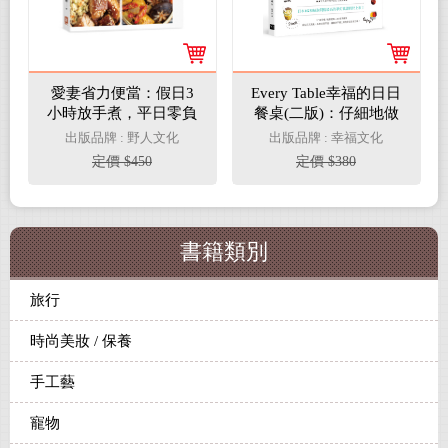
愛妻省力便當：假日3
Every Table幸福的日日
小時放手煮，平日零負
餐桌(二版)：仔細地做
擔，省時瘦身大救星！
好每一道菜，接下來每
出版品牌 : 野人文化
出版品牌 : 幸福文化
天都能「偷懶了」！
定價 $450
定價 $380
書籍類別
旅行
時尚美妝 / 保養
手工藝
寵物