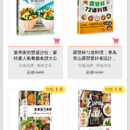
曼蒂家的豐盛沙拉：蒙
露營杯72道料理：專為
特婁人氣餐廳食譜大公
登山露營愛好者設計，
開，沙拉X獨家淋醬X奶
一杯到底！快買快煮！
出版品牌 : 潮浪文化
出版品牌 : 幸福文化
昔X甜點X穀物碗，好吃
減輕負重！
定價 $480
定價 $360
又健康！
1
1
扣抵
冊
扣抵
冊