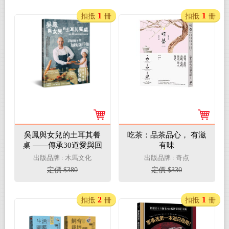
1
1
扣抵
冊
扣抵
冊
吳鳳與女兒的土耳其餐
吃茶：品茶品心， 有滋
桌 ——傳承30道愛與回
有味
憶的家常料理
出版品牌 : 木馬文化
出版品牌 : 奇点
定價 $380
定價 $330
2
1
扣抵
冊
扣抵
冊