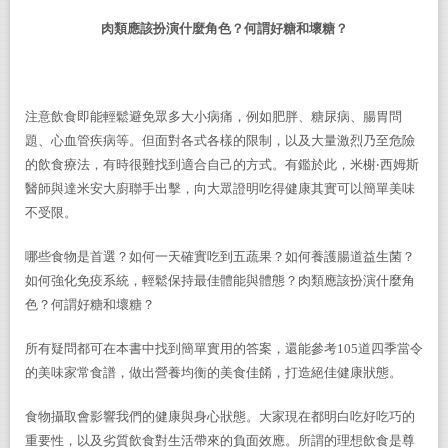
肉類應該扮演什麼角色？何謂好糖和壞糖？
注意飲食即能輕鬆避免眾多大小病痛，例如肥胖、糖尿病、腸胃問
題、心血管疾病等。但面對各式各樣的限制，以及大量激烈乃至危險
的飲食療法，有時很難找到適合自己的方式。有鑑於此，米榭
‧
西姆斯
醫師與達米安大廚聯手出擊，向大眾證明吃得健康其實可以簡單美味
不受限。
哪些食物是首選？如何一天確實吃到五蔬果？如何養護腸道益生菌？
如何強化免疫系統，輕鬆保持最佳體能與體態？肉類應該扮演什麼角
色？何謂好糖和壞糖？
所有疑問都可在本書中找到簡單實用的答案，還能參考105道四季當令
的美味家常食譜，做出營養均衡的美食佳餚，打造絕佳健康狀態。
食物攝取會影響我們的健康與身心狀態。大家現在都明白吃好吃巧的
重要性，以及劣質飲食對生活帶來的負面效應。所謂的理想飲食是尊