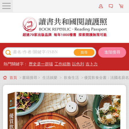
關於我們
近期新書
書籍搜尋
進階搜尋
主題閱讀
熱門關鍵字：
歷史是一群喵
工作細胞
以色列
吉卜力
出版專區
首頁
> 書籍搜尋 >
生活娛樂
>
飲食生活
> 優質飲食全書：法國名廚名
會員專屬
醫營養師聯手設計，結合超級食物、低GI&地中海飲食，105道營養均衡、簡單
會員儲值方案
易做的美味料理