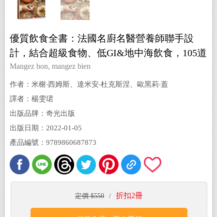
優質飲食全書：法國名廚名醫營養師聯手設
計，結合超級食物、低GI&地中海飲食，105道
營養均衡、簡單易做的美味料理
Mangez bon, mangez bien
作者：米榭‧西姆斯、達米安‧杜克斯涅、歐黑莉‧蓋
里 (Michel Cymes & Damien Duquesne & Aurélie
譯者：楊雯珺
Guerri)
出版品牌：奇光出版
出版日期：2022-01-05
產品編號：9789860687873
折扣2冊
定價 $550
/