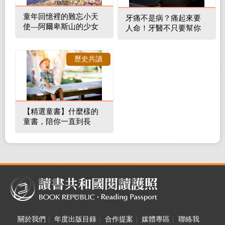
童年回憶裡的難忘小天
牙痛不是病？痛起來要
使—阿爾卑斯山的少女
人命！牙醫不只要幫你
補蛀牙，還要觀察口腔
裡的整體環境
歷史共讀
【精選童書】什麼樣的
童書，陪你一直到長
大！
關於我們
|
年度出版目錄
|
合作提案
|
媒體專區
|
聯絡我