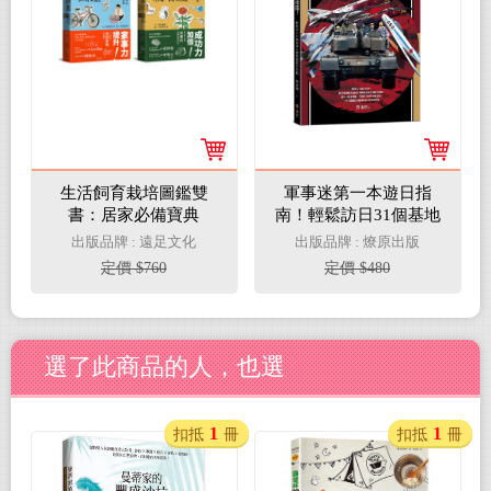
生活飼育栽培圖鑑雙
軍事迷第一本遊日指
書：居家必備寶典
南！輕鬆訪日31個基地
&博物館旅行攻略
出版品牌 : 遠足文化
出版品牌 : 燎原出版
定價 $760
定價 $480
選了此商品的人，也選
1
1
扣抵
冊
扣抵
冊