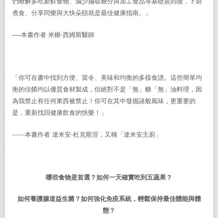
們瞭解多吃新鮮食物、減少攝取糖分與加工食品等基礎規則後，下廚
煮食、分享同樂與大快朵頤就是最佳健康指南。」
──
本書作者
米榭
‧
西姆斯醫師
「你可在書中找到方便、當令、美味和均衡的多樣食譜。這些簡單均
衡的佳餚均以優質食材製成，但絕對不是「無」糖「無」油料理，因
為我禁止有任何東西被禁止！你可在其中發掘諸般風味，更重要的
是，重新找回健康飲食的快樂！」
——
本書作者
達米安
‧
杜克斯涅，又稱「達米安主廚」
哪些食物是首選？如何一天確實吃到五蔬果？
如何養護腸道益生菌？如何強化免疫系統，輕鬆保持最佳體能與體
態？