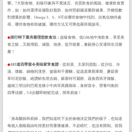
響
、
7大類食物、刻板印象與不實謠言、劣質飲食的風險、健康飲食實
作，如：如何選擇並攝取好脂肪、如何照顧腸道菌群健康、升糖指數
對體重的影響、Omega 3、6、9可在哪些食物中找到、抗氧化物何處
尋、哪些食物有助健腦、哪些方法又可降低罹癌風險等。
◆
採行時下最夯最理想飲食法：
超
級食物、低GI&地中海飲食，享受美
食之餘，又能增肌、減脂、強身、提升能量，兼顧身心安適與生活樂
趣！
◆
105
道四季當令美味家常食譜
：從前菜、主菜到甜點，從沙拉、冷
湯、燉飯、鍋物到漢堡、披薩和千層麵，從蔬菜庫斯庫斯、蘑菇香
草印尼炒飯、絕讚鮮魚塔吉鍋、蘇塞特可麗餅、蔬食西班牙燉飯、
越南三明治到巴斯克燉小牛肉等
異國風味，食材當令、
營養均衡的
四季佳餚，5
-
8
步驟即輕鬆完成，簡單易做
！
「身為醫師和廚師，我們知道吃下去的食物決定我們的樣子，也知道
每個人都能藉由吃得更好而重獲健康。不必瞎忙，也沒有限制。當我