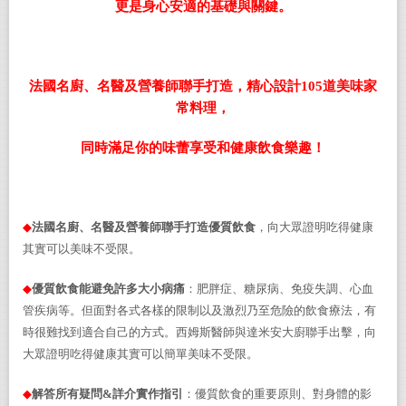
更是身心安適的基礎與關鍵。
法國名廚、名醫及營養師聯手打造，精心設計105道美味家
常料理，
同時滿足你的味蕾享受和健康飲食樂趣！
◆
法國名廚
、名醫及營養師聯手打造優質飲食
，
向大眾證明吃得健康
其實可以美味不受限。
◆
優質飲食能避免許多大小病痛
：肥胖症、糖尿病、免疫失調、心血
管疾病等。但面對各式各樣的限制以及激烈乃至危險的飲食療法，有
時很難找到適合自己的方式。西姆斯醫師與達米安大廚聯手出擊，向
大眾證明吃得健康其實可以簡單美味不受限。
◆
解答所有
疑問&詳介實作指引
：優質飲食的重要原則、對身體的影