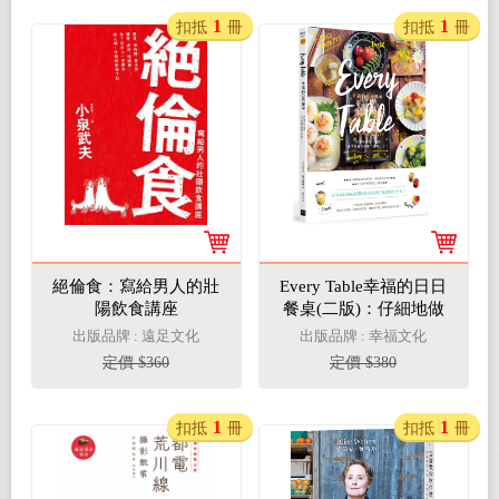
1
1
扣抵
冊
扣抵
冊
絕倫食：寫給男人的壯
Every Table幸福的日日
陽飲食講座
餐桌(二版)：仔細地做
好每一道菜，接下來每
出版品牌 : 遠足文化
出版品牌 : 幸福文化
天都能「偷懶了」！
定價 $360
定價 $380
1
1
扣抵
冊
扣抵
冊