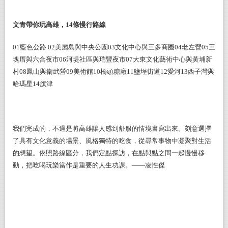
文青帶你玩高雄，14條慢行路線
01
藍色公路 02美麗島與中央公園03文化中心與三多商圈04老左營05三
塊厝與六合夜市06河堤社區與瑞豐夜市07大東文化藝術中心與黃埔新
村08鳳山與衛武營09美術館10橋頭糖廠11鹽埕街道12愛河13西子灣與
哈瑪星14旗津
我們完成的，不過是將高雄讓人感到舒服的情境書寫出來。刻意選擇
了具有文化意義的場景、風格獨特的吃食，從尋常事物中凝聚對生活
的想望。依照路線區分，我們定點探訪，在點與點之間一起慢慢移
動，把吃喝玩樂當作是重要的人生功課。——凌性傑