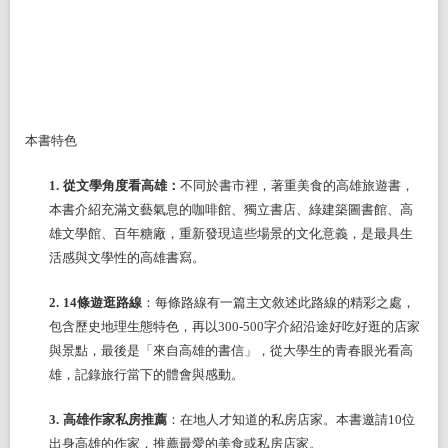
本書特色
1.
從文學角度看高雄：
不同於書市裡，著重美食的高雄旅遊書，
本書介紹充滿文藝氣息的咖啡館、獨立書店、綠建築圖書館、高
雄文學館、百年糖廠，重新發現這些場景的文化意義，是最具生
活感與文學性的高雄書寫。
2.
14
條遊逛路線
：每條路線有一篇主文敘述此路線的精彩之處，
包含歷史地理生態特色，再以300-500字介紹沿途好吃好逛的店家
與景點，最後是「來自高雄的書信」，從大學生的青春眼光看高
雄，記錄旅行當下的體會與感動。
3.
高雄作家私房推薦
：在地人才知道的私房店家。本書邀請10位
出身高雄的作家，推薦最愛的美食或私房店家。