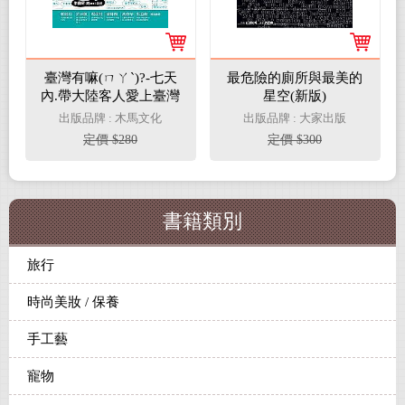
臺灣有嘛(ㄇㄚˋ)?-七天
最危險的廁所與最美的
內.帶大陸客人愛上臺灣
星空(新版)
出版品牌 : 木馬文化
出版品牌 : 大家出版
定價 $280
定價 $300
書籍類別
旅行
時尚美妝 / 保養
手工藝
寵物