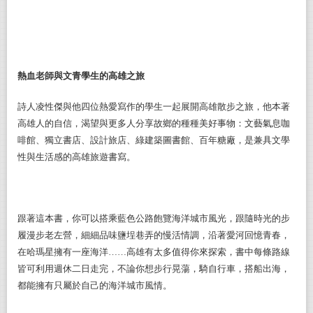
熱血老師與文青學生的高雄之旅
詩人凌性傑與他四位熱愛寫作的學生一起展開高雄散步之旅，他本著
高雄人的自信，渴望與更多人分享故鄉的種種美好事物：文藝氣息咖
啡館、獨立書店、設計旅店、綠建築圖書館、百年糖廠，是兼具文學
性與生活感的高雄旅遊書寫。
跟著這本書，你可以搭乘藍色公路飽覽海洋城市風光，跟隨時光的步
履漫步老左營，細細品味鹽埕巷弄的慢活情調，沿著愛河回憶青春，
在哈瑪星擁有一座海洋……高雄有太多值得你來探索，書中每條路線
皆可利用週休二日走完，不論你想步行晃蕩，騎自行車，搭船出海，
都能擁有只屬於自己的海洋城市風情。