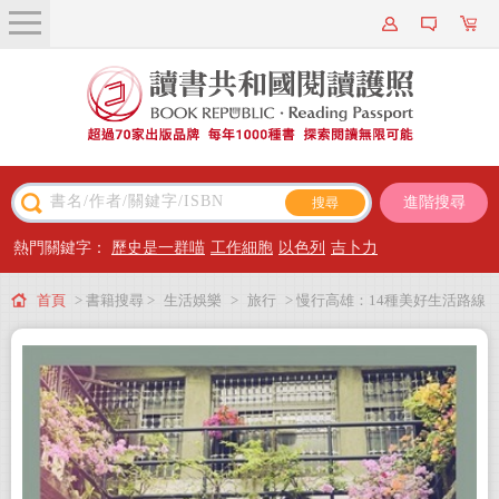
關於我們
近期新書
書籍搜尋
進階搜尋
主題閱讀
熱門關鍵字：
歷史是一群喵
工作細胞
以色列
吉卜力
出版專區
首頁
> 書籍搜尋 >
生活娛樂
>
旅行
> 慢行高雄：14種美好生活路線
會員專屬
會員儲值方案