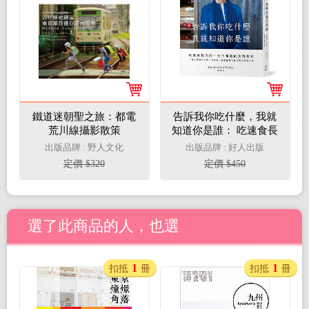
鐵道迷朝聖之旅：都電
告訴我你吃什麼，我就
荒川線攝影散策
知道你是誰： 吃速食長
大的一代不知道的食物
出版品牌 : 野人文化
出版品牌 : 好人出版
真相
定價 $320
定價 $450
選了此商品的人，也選
1
1
扣抵
冊
扣抵
冊