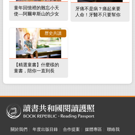
童年回憶裡的難忘小天
牙痛不是病？痛起來要
使—阿爾卑斯山的少女
人命！牙醫不只要幫你
補蛀牙，還要觀察口腔
裡的整體環境
歷史共讀
【精選童書】什麼樣的
童書，陪你一直到長
大！
關於我們
|
年度出版目錄
|
合作提案
|
媒體專區
|
聯絡我