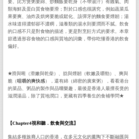
要。比方煲粥要綿、炒麵飯要乾身（不帶湯汁）有鑊氣、肉
類海鮮及蛋白質食物要滑；對於口感也很講究，例如蔬菜瓜
果要爽、油炸及烘烤要脆或鬆化、該彈牙的麵食要煙韌；湯
水味道得濃郁卻不濃稠，滋養類的湯水則要潤而不膩。飮食
的口感不只是對食物的描述，更是對烹飪方式的要求。本章
節透過形容食物的口感與質地的詞彙，帶你吃懂香港的飮食
偏好。
★
滑與嚡（滑嫩與乾柴）、腍與煙韌（軟嫩及嚼勁）、爽與
脆（
咀嚼的爽快感
），還有綿（綿密的廣東粥），看看港台
的菜品、粥品的製作與品嚐樂趣，最後是香港人最擅長煲的
滋潤湯品，除了質地潤口，更藏有四季養生的食補學問
★
【Chapter4視和聽．飲食與交流】
集結多種族裔人口的香港，在多元文化的薰陶下不斷融匯與