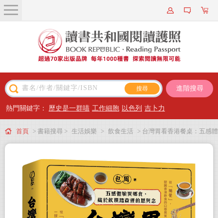
關於我們
近期新書
書籍搜尋
進階搜尋
主題閱讀
熱門關鍵字：
歷史是一群喵
工作細胞
以色列
吉卜力
出版專區
首頁
> 書籍搜尋 >
生活娛樂
>
飲食生活
> 台灣胃看香港餐桌：五感體
會員專屬
驗異鄉食，藏於飲饌踏查裡的思與念
會員儲值方案