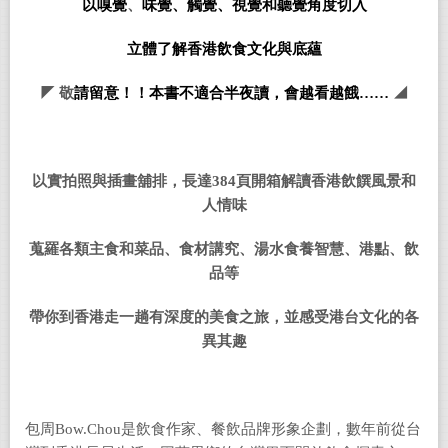
以嗅覺
、
味覺、觸覺、視覺和聽覺角度切入
立體了解香港飲食文化與底蘊
◤ 敬
請留意！！本書不適合半夜讀，會越看越餓……
◢
以實拍照與插畫舖排，長達384頁開箱解讀香港飲饌風景和
人情味
蒐羅各類主食和菜品、食材講究、湯水食養智慧、港點、飲
品等
帶你到香港走一趟有深度的美食之旅，並感受港台文化的各
異其趣
包周Bow.Chou是飲食作家、餐飲品牌形象企劃，數年前從台