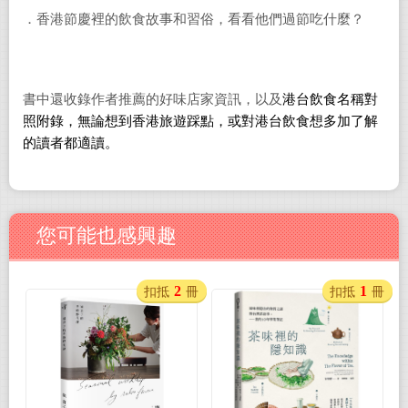
．香港節慶裡的飲食故事和習俗，看看他們過節吃什麼？
書中還收錄作者推薦的好味店家資訊，以及
港台飲食名稱對
照附錄，無論想到香港旅遊踩點，或對港台飲食想多加了解
的讀者都適讀。
您可能也感興趣
2
1
扣抵
冊
扣抵
冊