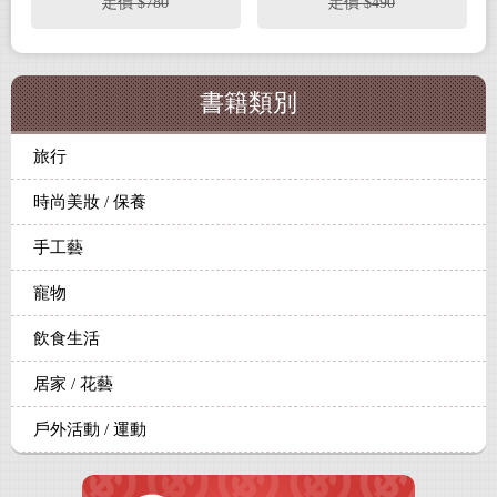
定價 $780
定價 $490
書籍類別
旅行
時尚美妝 / 保養
手工藝
寵物
飲食生活
居家 / 花藝
戶外活動 / 運動