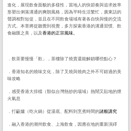
進化，展現飲食面貌的多樣性，當地人的快節奏與追求效率
形塑出俐落溝通的爽朗風格，因為平時生活繁忙，廣東話的
聲調相對短促，並且在不同飮食場域有著各自快與慢的交流
方式。本章將從聽覺到視覺，多方探索香港的溝通習慣、飮
食融匯之美，以及
香港的正宗風味。
．飲茶要慢慢「歎」，茶樓除了燒賣還能解鎖哪些點心？
．香港知名的燒味文化，除了叉燒與燒肉之外不可錯過的美
味攻略
．感受香港大排檔（類似台灣熱炒的場域）熱鬧又貼地的煙
火氣息
．打甂爐（吃火鍋）從湯底、配料到烹煮時間的
諸般講究
．融入香港的潮州飲食、上海飲食，因應在地的重新演繹