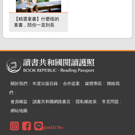
【精選童書】什麼樣的
童書，陪你一直到長
大！
關於我們
|
年度出版目錄
|
合作提案
|
媒體專區
|
聯絡我
們
|
會員權益
|
讀書共和國網路書店
|
隱私權政策
|
常見問題
|
網站地圖
@otf3170w