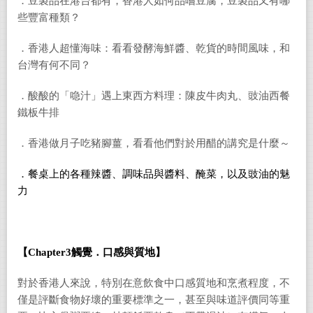
．豆製品在港台都有，香港人如何品嚐豆腐，豆製品又有哪
些豐富種類？
．香港人超懂海味：看看發酵海鮮醬、乾貨的時間風味，和
台灣有何不同？
．酸酸的「喼汁」遇上東西方料理：陳皮牛肉丸、豉油西餐
鐵板牛排
．香港做月子吃豬腳薑，看看他們對於用醋的講究是什麼～
．餐桌上的各種辣醬、調味品與醬料、醃菜，以及豉油的魅
力
【Chapter3觸覺．口感與質地】
對於香港人來說，特別在意飲食中口感質地和烹煮程度，不
僅
是評斷食物好壞的重要標準之一，甚至與味道評價同等重