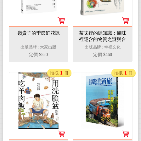
嶺貴子的季節鮮花課
茶味裡的隱知識：風味
裡隱含的物質之謎與台
灣茶故事，我的10年學
出版品牌 : 大家出版
出版品牌 : 幸福文化
茶筆記
定價 $520
定價 $460
1
1
扣抵
冊
扣抵
冊