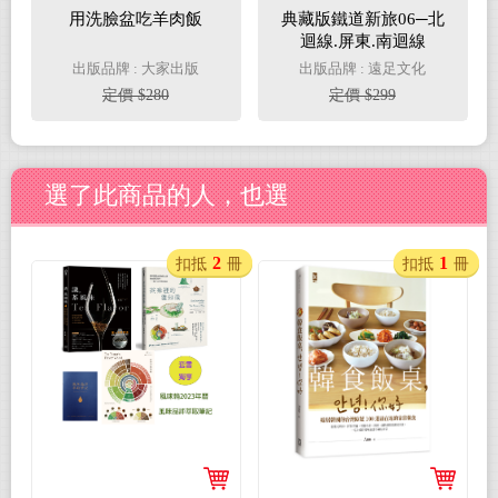
用洗臉盆吃羊肉飯
典藏版鐵道新旅06─北
迴線.屏東.南迴線
出版品牌 : 大家出版
出版品牌 : 遠足文化
定價 $280
定價 $299
選了此商品的人，也選
2
1
扣抵
冊
扣抵
冊