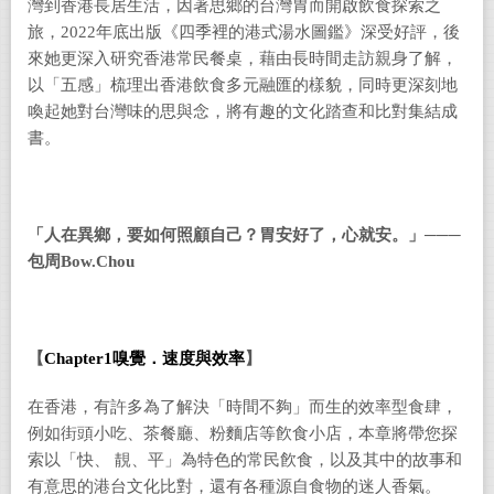
灣到香港長居生活，因著思鄉的台灣胃而開啟飲食探索之
旅，2022年底出版《四季裡的港式湯水圖鑑》深受好評，後
來她更深入研究香港常民餐桌，藉由長時間走訪親身了解，
以「五感」梳理出香港飲食多元融匯的樣貌，同時更深刻地
喚起她對台灣味的思與念，將有趣的文化踏查和比對集結成
書。
「人在異鄉，要如何照顧自己？胃安好了，心就安。」───
包周Bow.Chou
【
Chapter1
嗅覺．速度與效率
】
在香港，有許多
為了解決「時間不夠」而生的效率型食肆，
例如街頭小吃、茶餐廳、粉麵店等飮食小店，本章將帶您探
索以「快、 靚、平」為特色的常民飮食，以及其中的故事和
有意思的港台文化比對，還有各種源自食物的迷人香氣。