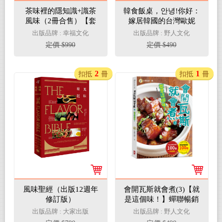
茶味裡的隱知識+識茶
韓食飯桌，안녕!你好：
風味（2冊合售）【套
嫁居韓國的台灣歐妮
書獨享版：風味輪2023
100道最在地的家常韓
出版品牌 : 幸福文化
出版品牌 : 野人文化
年曆海報&風味品評萃
食【從韓式烤肉、拌飯
定價 $990
定價 $490
取筆記】
拌麵、常備小菜、煎
餅、鍋物到韓綜潮流美
食，一吃上癮的韓味食
2
1
扣抵
冊
扣抵
冊
譜不藏私分享】
風味聖經（出版12週年
會開瓦斯就會煮(3)【就
修訂版）
是這個味！】蟬聯暢銷
榜100週•大象主廚感恩
出版品牌 : 大家出版
出版品牌 : 野人文化
鄉親100道大放送！