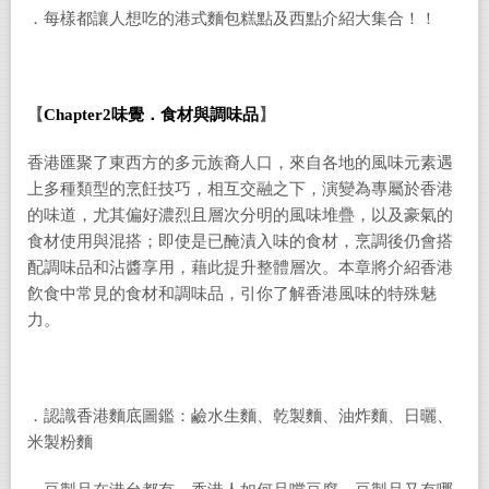
．每樣都讓人想吃的港式麵包糕點及西點介紹大集合！！
【
Chapter2
味覺．食材與調味品
】
香港匯聚了東西方的多元族裔人口，來自各地的風味元素遇
上多種類型的烹飪技巧，相互交融之下，演變為專屬於香港
的味道，尤其偏好濃烈且層次分明的風味堆疊，以及豪氣的
食材使用與混搭；即使是已醃漬入味的食材，烹調後仍會搭
配調味品和沾醬享用，藉此提升整體層次。本章將介紹香港
飮食中常見的食材和調味品，引你了解香港風味的特殊魅
力。
．認識香港麵底圖鑑：鹼水生麵、乾製麵、油炸麵、日曬、
米製粉麵