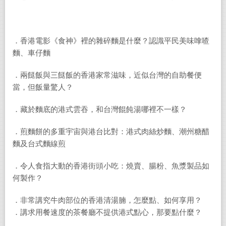
．香港電影《食神》裡的雜碎麵是什麼？認識平民美味嗱喳
麵、車仔麵
．兩餸飯與三餸飯的香港家常滋味，近似台灣的自助餐便
當，但飯量驚人？
．藏於麵底的港式雲吞，和台灣餛飩湯哪裡不一樣？
．煎麵餅的多重宇宙與港台比對：港式肉絲炒麵、潮州糖醋
麵及台式麵線煎
．令人食指大動的香港街頭小吃：燒賣、腸粉、魚漿製品如
何製作？
．非常講究牛肉部位的香港清湯腩，怎麼點、如何享用？
．講求用餐速度的茶餐廳不提供港式點心，那要點什麼？