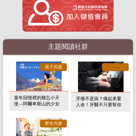
主題閱讀社群
親子共讀
童年回憶裡的難忘小天
牙痛不是病？痛起來要
使—阿爾卑斯山的少女
人命！牙醫不只要幫你
補蛀牙，還要觀察口腔
裡的整體環境
歷史共讀