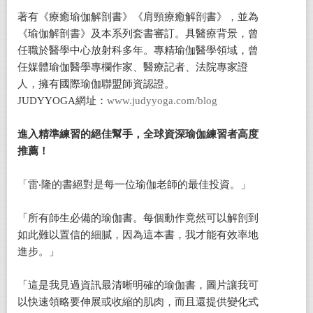
著有《療癒瑜伽解剖書》《肩頸療癒解剖書》，並為
《瑜伽解剖書》及本系列套書審訂。具醫療背景，曾
任職於醫學中心放射科多年。專精瑜伽醫學領域，曾
任媒體瑜伽醫學專欄作家、醫療記者、法院專家證
人，擁有國際瑜伽聯盟師資認證。
JUDYYOGA網址：
www.judyyoga.com/blog
進入精準練習的絕佳幫手，全球資深瑜伽練習者高度
推薦！
「雷‧隆的書絕對是每一位瑜伽老師的最佳投資。」
「所有師生必備的瑜伽書。每個動作竟然可以解剖到
如此難以置信的細膩，因為這本書，我才能有效率地
進步。」
「這是我見過資訊最清晰明確的瑜伽書，圖片讓我可
以快速領略要伸展或收縮的肌肉，而且還提供變化式