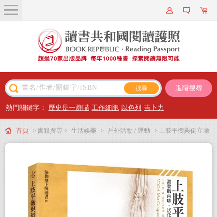
關於我們
近期新書
書籍搜尋
進階搜尋
主題閱讀
熱門關鍵字：
歷史是一群喵
工作細胞
以色列
吉卜力
出版專區
首頁
> 書籍搜尋 >
生活娛樂
>
戶外活動 / 運動
> 上肢平衡與倒立瑜
會員專屬
伽：激發腦內啡、活化心肺、調節神經系統的精準瑜伽解剖書
會員儲值方案