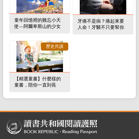
童年回憶裡的難忘小天
牙痛不是病？痛起來要
使—阿爾卑斯山的少女
人命！牙醫不只要幫你
補蛀牙，還要觀察口腔
裡的整體環境
歷史共讀
【精選童書】什麼樣的
童書，陪你一直到長
大！