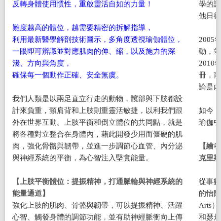
反轉身體使用慣性，重啟靈活自如的力量！
學的訓
他日後
難度越高的體位，越需要精密的拆解指導，
利用最新醫學解剖技術圖示，多角度透視瑜伽體位，
200
一眼即可辨識並對應肌肉的伸、縮，以及施力的深
動，並
淺、方向與角度，
201
確保每一個動作正確、安全無虞。
冊，甫
論是內
我們人類是以兩足直立行走的動物，髖部與下肢都設
計來負重，頸肩背和上肢則重靈活敏捷，以利我們跟
如今，
外在世界互動。上肢平衡和倒立體位的共同點，就是
瑜伽中
將各種對立整合在身體內，藉此開發少用而僵硬的肌
肉，強化骨骼與韌帶，並進一步調節心血管、內分泌
【繪者
與神經系統的平衡，為心智注入堅實能量。
克里斯
【上肢平衡體位：提振精神，打通脈輪與神經系統的
從事數
能量通道】
的怡陶碧
強化上肢的肌肉、骨骼與韌帶，可以提振精神、活躍
Arts
心智、觸發身體的調節功能，並有助神經脈衝向上傳
和瑟丹學