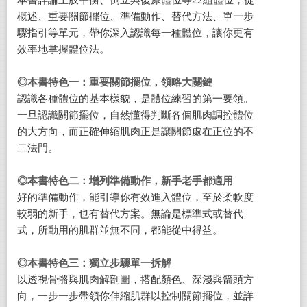
本書詳論上肢平衡、倒立與復原體位等22組體位，從
概述、重要關節擺位、準備動作、替代方法、單一步
驟指引等單元，帶你深入認識每一種體位，讓你更有
效率地掌握體位法。
◎本書特色一：重要
關節擺位，領略大關鍵
認識各種體位的基本樣貌，是體位練習的第一要領。
一旦認識關節擺位，自然懂得判斷各個肌肉調控體位
的大方向，而正確伸縮肌肉正是讓關節處在正位的不
二法門。
◎本書特色二：增列準備動作，新手老手都適用
好的準備動作，能引導你有效進入體位，至於柔軟度
較弱的新手，也有替代方案。無論是標準式或替代
式，所動用的肌群並無不同，都能從中得益。
◎本書特色三：獨立步驟單一拆解
以透視骨骼與肌肉解剖圖，搭配顏色、深淺與箭頭方
向，一步一步帶領你伸縮肌群以控制關節擺位，並詳