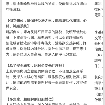
導，暢通脈輪與神經系統的通道，使能量得以在體內
舞蹈、
均衡流動。
技術性
電影、
【倒立體位：瑜伽體位法之王，能深層活化腦部、心
肺、神經系統】
所謂倒立，即為反轉平日正常的姿勢，使頭部低於心
李岳凌
臟、下肢高於心臟。精準練習，可以促進靜脈回流，
交通大
強化腦脊髓液的沖刷排毒能力，活絡副交感神經，降
藝術學
低血壓，刺激腦內啡分泌，提升心肺功能，穩定專注
瑜伽五
力，使身體進入更高層、更深入的淨化與放鬆。
（RY
譯有《
【為了安全練習，絕對必要先行理解】
冊》。
上肢平衡與倒立體位的療癒功效，不僅擴及全身系
統，更深入大腦心智層面，動作難度也相對較高，因
黃宛瑜
此，練習前絕對需要先理解每一個細部動作，才能確
清華大
保安全。
墊上解
《他方
【多角度、精細解剖
22
組體位】
什麼痛