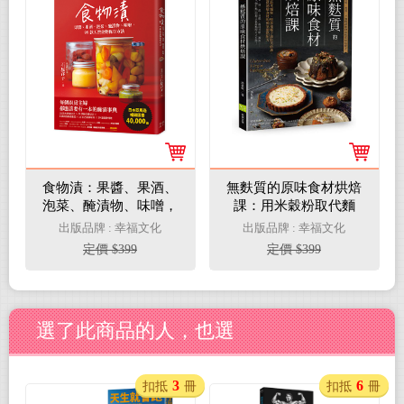
食物漬：果醬、果酒、
無麩質的原味食材烘焙
泡菜、醃漬物、味噌，
課：用米穀粉取代麵
99款天然食物保存方法
粉、堅果和椰子油取代
出版品牌 : 幸福文化
出版品牌 : 幸福文化
奶油，打造52道低過敏
定價 $399
定價 $399
食材的獨家甜點配方
選了此商品的人，也選
3
6
扣抵
冊
扣抵
冊