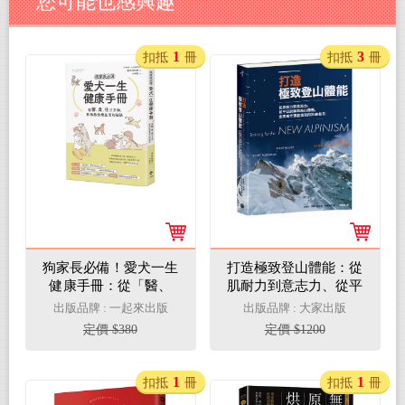
您可能也感興趣
1
3
扣抵
冊
扣抵
冊
狗家長必備！愛犬一生
打造極致登山體能：從
健康手冊：從「醫、
肌耐力到意志力、從平
食、住」三方面，和狗
日訓練到高山適應，全
出版品牌 : 一起來出版
出版品牌 : 大家出版
狗快樂生活的祕訣
面提升運動表現的訓練
定價 $380
定價 $1200
指引
1
1
扣抵
冊
扣抵
冊