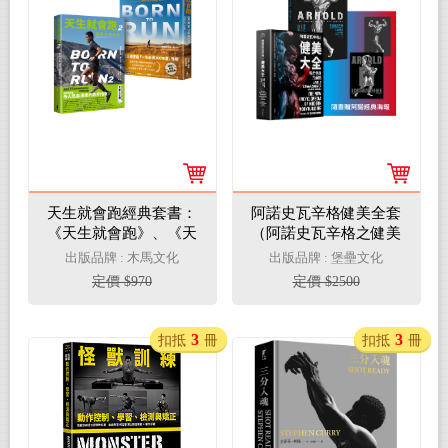
天生就會跑經典套書：
阿諾史瓦辛格健美全套
《天生就會跑》、《天
（阿諾史瓦辛格之健美
生就會跑2：終極訓練
教育 + 阿諾史瓦辛格之
出版品牌 : 木馬文化
出版品牌 : 堡壘文化
指南》
健美大全）
定價 $970
定價 $2500
3
3
扣抵
冊
扣抵
冊