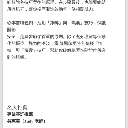
細解說各技巧背後的原理。在步驟最後，也簡要總結
所有肌群，讓你循序漸進啟動每一條相關肌肉。
◎本書特色四：活用「擰轉」與「氣囊」技巧，保護
關節
安全，是練習瑜伽首重的原則。除了充分理解每個動
作的擺位、施力的深淺，雷‧隆醫師更特別傳授「擰
轉」與「氣囊」技巧，幫助你破解練習進階體位所碰
到的瓶頸。
名人推薦
專業審訂推薦
吳惠美（
Judy
老師）