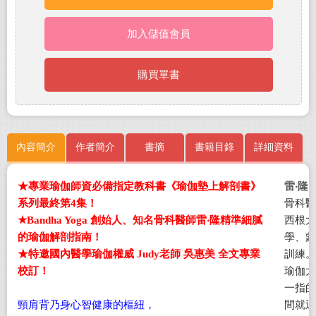
加入儲值會員
購買單書
內容簡介
作者簡介
書摘
書籍目錄
詳細資料
★專業瑜伽師資必備指定教科書《瑜伽墊上解剖書》
雷‧隆
R
系列最終第4集！
骨科醫
★Bandha Yoga 創始人、知名骨科醫師雷‧隆精準細膩
西根大
的瑜伽解剖指南！
學、蒙
★特邀國內醫學瑜伽權威 Judy老師 吳惠美 全文專業
訓練。
校訂！
瑜伽大師
一指的
頸肩背乃身心智健康的樞紐，
間就近