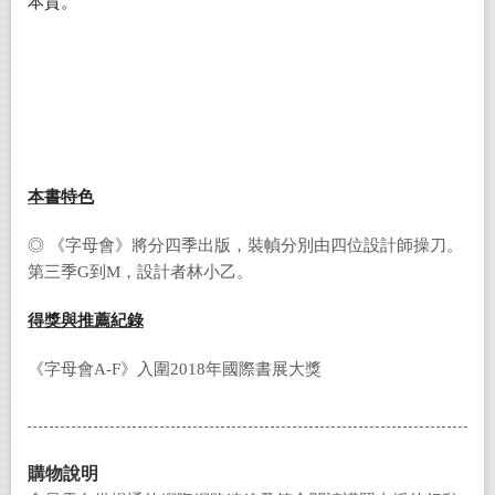
本質。
本書特色
◎ 《字母會》將分四季出版，裝幀分別由四位設計師操刀。
第三季G到M，設計者林小乙。
得獎與推薦紀錄
《字母會A-F》入圍2018年國際書展大獎
購物說明