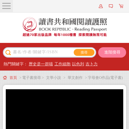
關於我們
近期新書
書籍搜尋
進階搜尋
主題閱讀
熱門關鍵字：
歷史是一群喵
工作細胞
以色列
吉卜力
出版專區
首頁
> 電子書搜尋 >
文學小說
>
華文創作
> 字母會O作品(電子書)
會員專屬
會員儲值方案