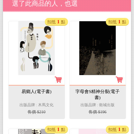
選了此商品的人，也選
1
1
扣抵
點
扣抵
點
易鄉人(電子書)
字母會S精神分裂(電子
書)
出版品牌 : 木馬文化
出版品牌 : 衛城出版
售價 $210
售價 $196
1
1
扣抵
點
扣抵
點