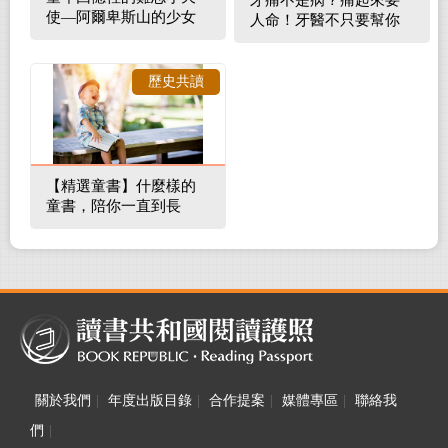
牙痛不是病？痛起來要
使—阿爾卑斯山的少女
人命！牙醫不只要幫你
補蛀牙，還要觀察口腔
裡的整體環境
歷史共讀
【精選童書】什麼樣的
童書，陪你一直到長
大！
關於我們
|
年度出版目錄
|
合作提案
|
媒體專區
|
聯絡我
們
|