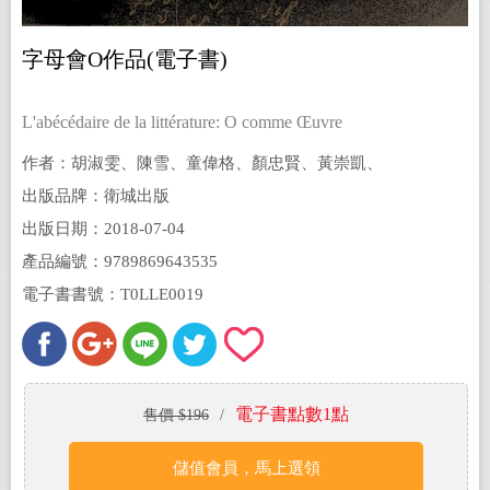
字母會O作品(電子書)
L'abécédaire de la littérature: O comme Œuvre
作者：胡淑雯、陳雪、童偉格、顏忠賢、黃崇凱、
駱以軍；楊凱麟／策畫；潘怡帆／評論
出版品牌：衛城出版
出版日期：2018-07-04
產品編號：9789869643535
電子書書號：T0LLE0019
電子書點數1點
售價 $196
/
儲值會員，馬上選領