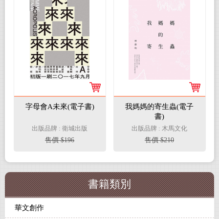
字母會A未來(電子書)
我媽媽的寄生蟲(電子
書)
出版品牌 : 衛城出版
出版品牌 : 木馬文化
售價 $196
售價 $210
書籍類別
華文創作