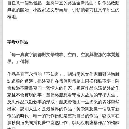
自任意一個出發點，並將筆直的路途全新摺曲；以作品啟動
無數的開始，小說家逐文學而居，引領讀者前往文學所生的
棲地。
字母
O
作品
「每一真實字詞都對文學純粹、空白、空洞與聖潔的本質越
界。」傅柯
作品是直面永恆的「不知道」。胡淑雯以女作家面對時尚雜
誌邀稿的遭遇，描述寫作在價值與價格上同樣殘酷不堪；陳
雪透過不斷書寫同一舊情人的作家，袒露作品永遠是外於作
家且不會實現的事；童偉格臆想看守名人故居的守衛人生，
反思作品武斷敘事的形成；顏忠賢藉由一生光采的表姊突然
出家，說明人生才是最越界的作品；黃崇凱想像一個沒有新
作品的時代，唯一的寫作衝動是重寫自己的作品；駱以軍在
謄抄與逸失間捕捉夢中龐然巨作，以此說明虛構作品的殘缺