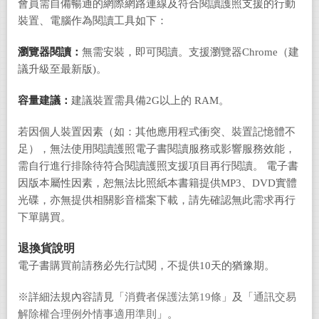
會員需自備暢通的網際網路連線及符合閱讀護照支援的行動
裝置、電腦作為閱讀工具如下：
瀏覽器閱讀：
無需安裝，即可閱讀。支援瀏覽器Chrome（建
議升級至最新版)。
容量建議：
建議裝置需具備2G以上的 RAM。
若因個人裝置因素（如：其他應用程式衝突、裝置記憶體不
足），無法使用閱讀護照電子書閱讀服務或影響服務效能，
需自行進行排除待符合閱讀護照支援項目再行閱讀。 電子書
因版本屬性因素，恕無法比照紙本書籍提供MP3、DVD實體
光碟，亦無提供相關影音檔案下載，請先確認無此需求再行
下單購買。
退換貨說明
電子書購買前請務必先行試閱，不提供10天的猶豫期。
※詳細法規內容請見「
消費者保護法第19條
」及「
通訊交易
解除權合理例外情事適用準則
」。