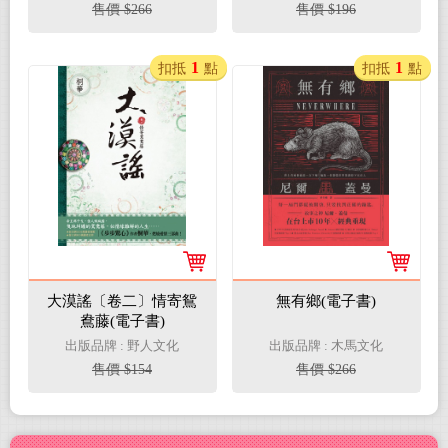
售價 $266
售價 $196
1
1
扣抵
點
扣抵
點
大漠謠〔卷二〕情寄鴛
無有鄉(電子書)
鴦藤(電子書)
出版品牌 : 野人文化
出版品牌 : 木馬文化
售價 $154
售價 $266