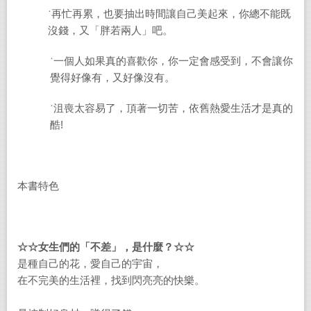
˙再忙再累，也要抽出時間讓自己美起來，你總不能既
沒錢，又
「
胖若兩人
」
吧。
˙一個人如果真的喜歡你，你一定會感受到，不會讓你
覺得好像有，又好像沒有。
˙
沮喪太容易了，頂著一切苦，依舊熱愛生活才是真的
酷
!
本書特色
☆☆女生們的「不差」，是什麼？☆☆
是種自己的花，愛自己的宇宙，
在不完美的生活裡，找到閃亮亮的快樂。