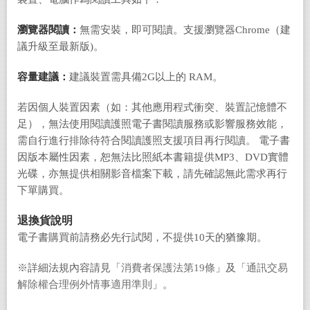
瀏覽器閱讀：
無需安裝，即可閱讀。支援瀏覽器Chrome（建
議升級至最新版)。
容量建議：
建議裝置需具備2G以上的 RAM。
若因個人裝置因素（如：其他應用程式衝突、裝置記憶體不
足），無法使用閱讀護照電子書閱讀服務或影響服務效能，
需自行進行排除待符合閱讀護照支援項目再行閱讀。 電子書
因版本屬性因素，恕無法比照紙本書籍提供MP3、DVD實體
光碟，亦無提供相關影音檔案下載，請先確認無此需求再行
下單購買。
退換貨說明
電子書購買前請務必先行試閱，不提供10天的猶豫期。
※詳細法規內容請見「
消費者保護法第19條
」及「
通訊交易
解除權合理例外情事適用準則
」。