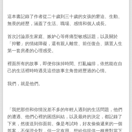
這本書記錄了作者從二十歲到三十歲的女孩的窘迫、生動、
無畏的經歷，涵蓋了生活、職場、感情和個人成長。
首次討論原生家庭、嫉妒心等疼痛型敏感話題，以及關於
「
抑鬱
」的
情緒障礙，還有親人離世、前任復合、購置人生
第一套房產的心理感受。
裡面所有的故事，即便你抹掉時間、打亂編排，依然能在自
己的生活裡時時遇見這些故事主角曾經歷過的心情。
我們，就是他們。
「我把那些和你情況差不多的年輕人遇到的生活問題，他們
的遭遇、他們心裡的困惑糾結，以及最終的決定，都記錄了
下來，然後送到你面前。像是考試時，好友偷偷遞來的一個
答案，不保證全對，但一定有用。想給你提供一種應對當下