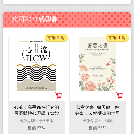
您可能也感興趣
2
1
扣抵
點
扣抵
點
心流：高手都在研究的
善意之書--每天做一件
最優體驗心理學（繁體
好事，改變壞掉的世界
中文唯一全譯本）(電子
(電子書)
出版品牌 : 行路出版
出版品牌 : 小貓流
書)
售價 $364
售價 $252