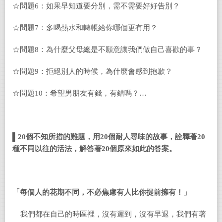
☆問題
6
：如果早知道要分別，需不需要好好告別？
☆問題
7
：多喝熱水和轉帳給你哪個更有用？
☆問題
8
：為什麼父母總是不願意讓我們做自己喜歡的事？
☆問題
9
：拒絕別人的時候，為什麼會感到抱歉？
☆問題
10
：希望男朋友有錢，有錯嗎？…
▌20個不知所措的難題，用20個耐人尋味的故事，詮釋著20
種不同以往的活法，解答著20個原來如此的答案。
「每個人的花期不同，不必焦慮有人比你提前擁有！」
我們都在自己的時區裡，沒有遲到，沒有早退，我們有著