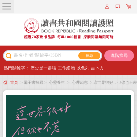
關於我們
近期新書
書籍搜尋
進階搜尋
主題閱讀
熱門關鍵字：
歷史是一群喵
工作細胞
以色列
吉卜力
出版專區
首頁
> 電子書搜尋 >
心靈養生
>
心理勵志
> 這世界很好，但你也不差
會員專屬
(萬特特全新暖心作品，首刷限量送-告別「前任」「渣男」「水逆」創意垃圾
會員儲值方案
袋，迎向自信的自己)(電子書)