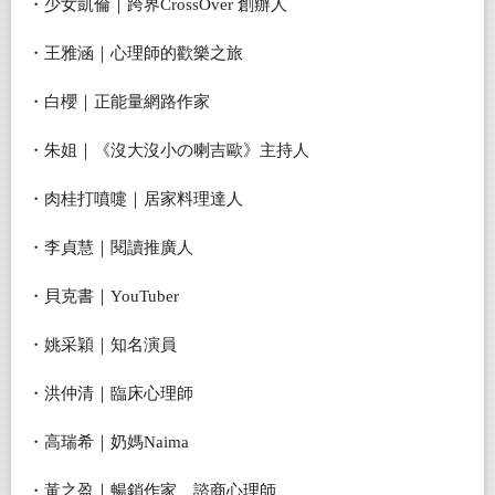
・少女凱倫｜跨界CrossOver 創辦人
・王雅涵｜心理師的歡樂之旅
・白櫻｜正能量網路作家
・朱姐｜《沒大沒小の喇吉歐》主持人
・肉桂打噴嚏｜居家料理達人
・李貞慧｜閱讀推廣人
・貝克書｜YouTuber
・姚采穎｜知名演員
・洪仲清｜臨床心理師
・高瑞希｜奶媽Naima
・黃之盈｜暢銷作家、諮商心理師