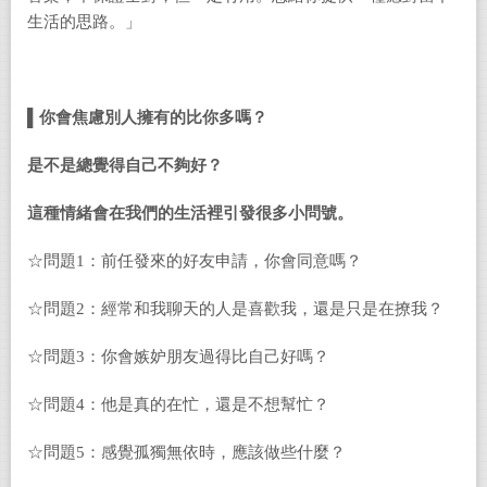
生活的思路。」
▌你會焦慮別人擁有的比你多嗎？
是不是總覺得自己不夠好？
這種情緒會在我們的生活裡引發很多小問號。
☆問題
1
：前任發來的好友申請，你會同意嗎？
☆問題2：經常和我聊天的人是喜歡我，還是只是在撩我？
☆問題
3
：你會嫉妒朋友過得比自己好嗎？
☆問題
4
：他是真的在忙，還是不想幫忙？
☆問題
5
：感覺孤獨無依時，應該做些什麼？