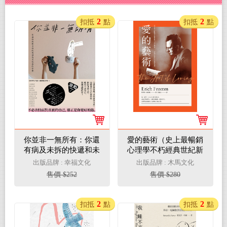
2
2
扣抵
點
扣抵
點
你並非一無所有：你還
愛的藝術（史上最暢銷
有病及未拆的快遞和未
心理學不朽經典世紀新
完成的夢想(電子書)
譯本）：心理學大師佛
出版品牌 : 幸福文化
出版品牌 : 木馬文化
洛姆談愛的真諦，一本
售價 $252
售價 $280
學習如何去愛的聖經(電
子書)
2
2
扣抵
點
扣抵
點