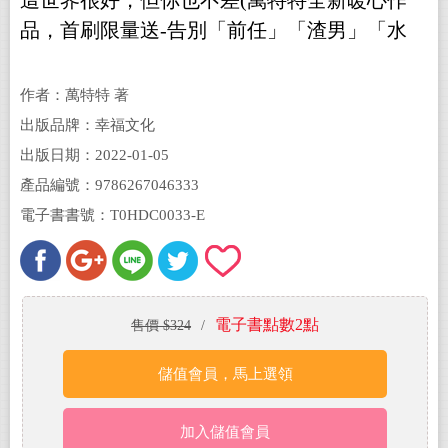
這世界很好，但你也不差(萬特特全新暖心作
品，首刷限量送-告別「前任」「渣男」「水
逆」創意垃圾袋，迎向自信的自己)(電子書)
作者：萬特特 著
出版品牌：幸福文化
出版日期：2022-01-05
產品編號：9786267046333
電子書書號：T0HDC0033-E
電子書點數2點
售價 $324
/
儲值會員，馬上選領
加入儲值會員