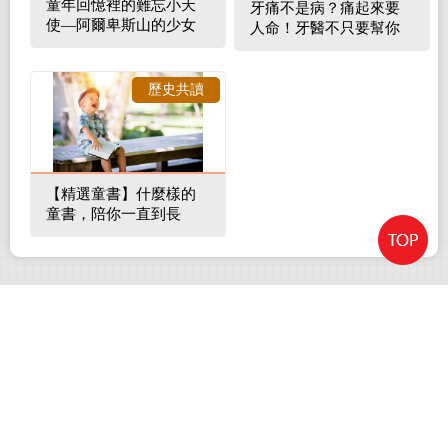
童年回憶裡的難忘小天
牙痛不是病？痛起來要
使—阿爾卑斯山的少女
人命！牙醫不只要幫你
補蛀牙，還要觀察口腔
裡的整體環境
歷史共讀
【精選童書】什麼樣的
童書，陪你一直到長
大！
關於我們
|
年度出版目錄
|
合作提案
|
媒體專區
|
聯絡我
們
|