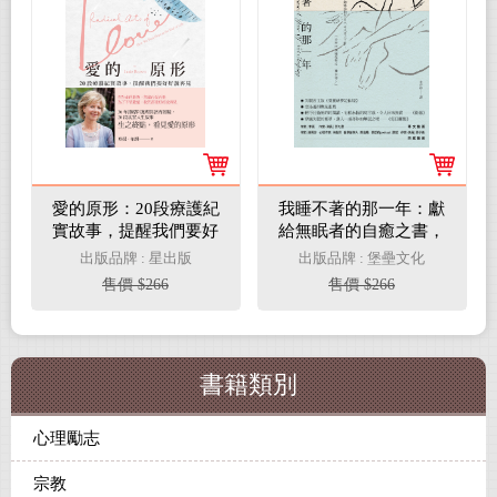
愛的原形：20段療護紀
我睡不著的那一年：獻
實故事，提醒我們要好
給無眠者的自癒之書，
好說再見(電子書)
與你一起擁抱那份無形
出版品牌 : 星出版
出版品牌 : 堡壘文化
的不安(電子書)
售價 $266
售價 $266
書籍類別
心理勵志
宗教