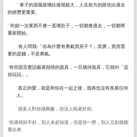
˙
車子的擋風玻璃比後視鏡大，人生前方的路也比過去
的經歷更重要。
˙
吃錯一次東西不會一直壞肚子，一切都會過去，一切都將
重新開始。
˙有人問我
:
「你為什麼有勇氣買房子？」其實，買房需
要的是錢，不是勇氣。
˙有些甜言蜜語戴著熱情的面具，一旦摘掉面具，它就叫
「逗
你玩玩」
。
˙真正的愛，就是和你在一起之後，我再也沒有羨慕任何
人。
˙很多人對你感興趣，但沒人執著於你。
˙你過得好不好，別人未必知道，但是你一胖，別人立刻就能
看出來