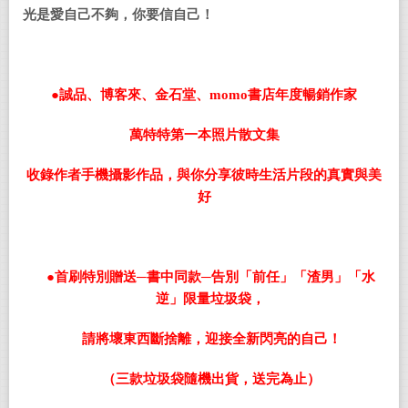
光是愛自己不夠，你要信自己！
●
誠品、博客來、金石堂、
momo
書店年度暢銷作家
萬特特第一本照片散文集
收錄作者手機攝影作品，與你分享彼時生活片段的真實與美
好
●首刷特別贈送─書中同款─告別「前任」「渣男」「水
逆」限量垃圾袋，
請將壞東西斷捨離，迎接全新閃亮的自己！
（三款垃圾袋隨機出貨，送完為止）