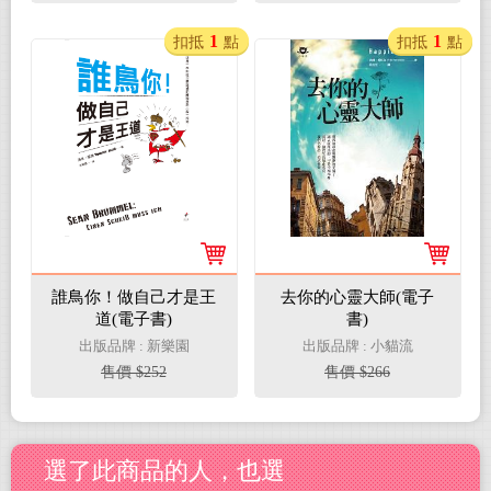
1
1
扣抵
點
扣抵
點
誰鳥你！做自己才是王
去你的心靈大師(電子
道(電子書)
書)
出版品牌 : 新樂園
出版品牌 : 小貓流
售價 $252
售價 $266
選了此商品的人，也選