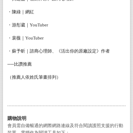
・陳綠｜網紅
・游彤葳｜YouTuber
・裴薇｜YouTuber
・蘇予昕｜諮商心理師、《活出你的原廠設定》作者
──比讚推薦
（推薦人依姓氏筆畫排列）
購物說明
會員需自備暢通的網際網路連線及符合閱讀護照支援的行動
裝置、電腦作為閱讀工具如下：