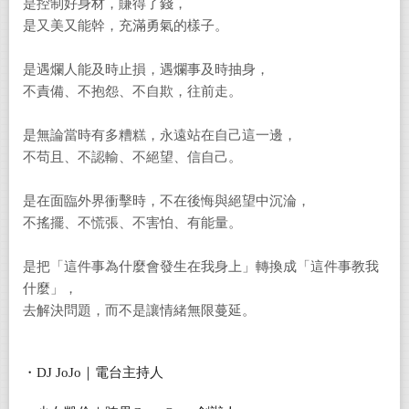
是控制好身材，賺得了錢，
是又美又能幹，充滿勇氣的樣子。
是遇爛人能及時止損，遇爛事及時抽身，
不責備、不抱怨、不自欺，往前走。
是無論當時有多糟糕，永遠站在自己這一邊，
不苟且、不認輸、不絕望、信自己。
是在面臨外界衝擊時，不在後悔與絕望中沉淪，
不搖擺、不慌張、不害怕、有能量。
是把「這件事為什麼會發生在我身上」轉換成「這件事教我
什麼」，
去解決問題，而不是讓情緒無限蔓延。
・DJ JoJo｜電台主持人