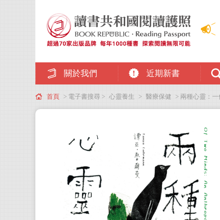
關於我們
近期新書
首頁
> 電子書搜尋 >
心靈養生
>
醫療保健
> 兩種心靈：