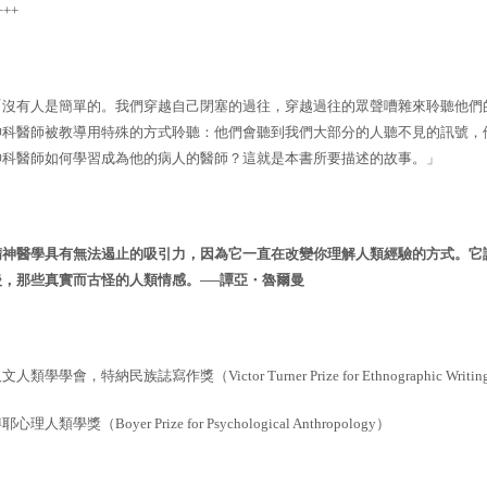
+++
「沒有人是簡單的。我們穿越自己閉塞的過往，穿越過往的眾聲嘈雜來聆聽他們
神科醫師被教導用特殊的方式聆聽：他們會聽到我們大部分的人聽不見的訊號，
神科醫師如何學習成為他的病人的醫師？這就是本書所要描述的故事。」
精神醫學具有無法遏止的吸引力，因為它一直在改變你理解人類經驗的方式。它
後，那些真實而古怪的人類情感。
──
譚亞・魯爾曼
人文人類學學會，特納民族誌寫作獎（
Victor Turner Prize for Ethnographic Writin
博耶心理人類學獎（
Boyer Prize for Psychological Anthropology
）