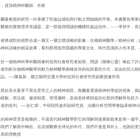
璇，資深精神科醫師、作家
魯爾曼教授的研究一向掌握了民族誌感知與行動之間細緻的平衡。本書聚焦專業
患醫療的實務需求等議題，是一部值得閱讀的機構民族誌佳作。——李舒中，長
作者將成對的視野合成一層又一層立體清晰的影像：生物精神醫學／精神分析；
精神科訓練的精采故事，看到那裡面所隱藏的專業文化、時代意識與人性本質。
對於一個精神科專科醫師兼科技與社會研究者如我，閱讀《兩種心靈
》
喚起了許
作者剖析生物精神醫學與動力精神醫學兩種並存的知與看的方式，並由此切入精
族誌。──陳嘉新，國立陽明交通大學科技與社會研究所副教授兼所長
迥異於高夫曼筆下異化受苦之人的精神病院，魯爾曼透過精神科學徒的視角，揭
的樣貌，而法規、健保制度、管理邏輯，及病患終將歸返的社群的理解與包容力
力道的批判。──
彭仁郁，中研院民族所副研究員、法國分析空間學會臨床精神
人的精神受苦是複雜的，不過當代精神醫學對它的理解與接應卻愈來愈單一扁平
助我們了解箇中轉折。在這個醫療全球化的年代，我們不會是局外人，也因此更
學系助理教授