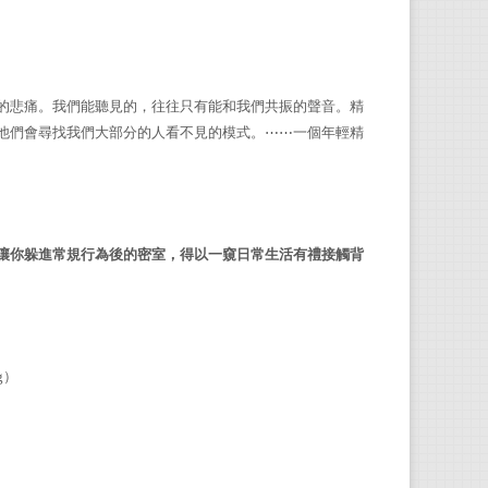
的悲痛。我們能聽見的，往往只有能和我們共振的聲音。精
他們會尋找我們大部分的人看不見的模式。
⋯⋯
一個年輕精
讓你躲進常規行為後的密室，得以一窺日常生活有禮接觸背
g
）