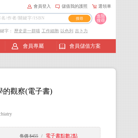
會員登入
儲值我的護照
選領車
進階
搜尋
關鍵字：
歷史是一群喵
工作細胞
以色列
吉卜力
會員專屬
會員儲值方案
的觀察(電子書)
hiatry
電子書點數2點
售價 $455
/