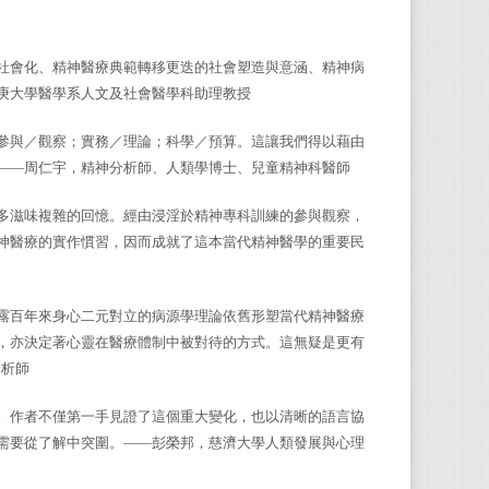
社會化、精神醫療典範轉移更迭的社會塑造與意涵、精神病
庚大學醫學系人文及社會醫學科助理教授
參
與
／觀察；實務／理論；科學／預算。這讓我們得以藉由
——
周仁宇，精神分析師、人類學博士、兒童精神科醫師
多滋味複雜的回憶。經由浸淫於精神專科訓練的參與觀察，
神醫療的實作慣習，因而成就了這本當代精神醫學的重要民
露百年來身心二元對立的病源學理論依舊形塑當代精神醫療
，亦決定著心靈在醫療體制中被對待的方式。這無疑是更有
分析師
。作者不僅第一手見證了這個重大變化，也以清晰的語言協
需要從了解中突圍。——彭榮邦，慈濟大學人類發展與心理