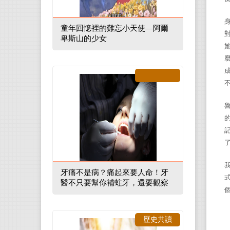
童年回憶裡的難忘小天使—阿爾
卑斯山的少女
牙痛不是病？痛起來要人命！牙
醫不只要幫你補蛀牙，還要觀察
口腔裡的整體環境
歷史共讀