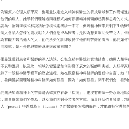
身為醫療／心理人類學家，魯爾曼決定進入精神科醫生的養成場域和工作現場進
對他們的病人。她帶我們理解這兩種模式如何影響精神科醫師感覺和思考的方式
她認為生物醫學模式和談話治療模式兩者缺一不可，但若精神醫學只剩下生物醫
麼病人會陷入怎樣的處境呢？人們會想成為醫者，是因為想要幫助受苦之人。但
成為有能力醫治他人的人，他們所受的訓練改變了他們對苦難的看法，他們如何
不同模式，是不是也與醫療系統與政策有關？
魯爾曼透過對患者和醫師的深入訪談、公私立精神醫院的實地踏查，她用人類學
的不安和困惑，以及此一領域的變遷是如何影響了廣大的醫師和患者。人類學家
記錄了一段精神醫學變革的歷史過程。她在觀察精神科醫師的過程中自言，她「
了。魯爾曼試圖理解精神科醫師如何觀看，因為「如何觀看」關乎我們會「看到
我們無法知道精神上的苦痛是否確實存在著「疾病」，也沒有辦法一勞永逸地斷
式，將會影響我們的作為，以及我們面對受苦者的方式。而最終我們會發現，精
個人（
person
）得以成為人（
human
）？而醫療要怎樣的條件，才能維持它理想