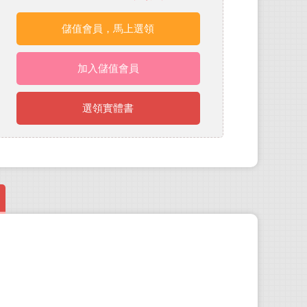
儲值會員，馬上選領
加入儲值會員
選領實體書
譚亞‧
史丹
為「