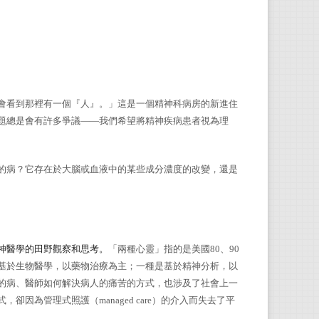
（
200
除了
God ta
Postco
會看到那裡有一個『人』。」這是一個精神科病房的新進住
題總是會有許多爭議
——
我們希望將精神疾病患者視為理
吳易
的病？它存在於大腦或血液中的某些成分濃度的改變，還是
高雄
醫師
神醫學的田野觀察和思考。
「兩種心靈」指的是美國
80
、
90
基於生物醫學，以藥物治療為主；一種是基於精神分析，以
的病、醫師如何解決病人的痛苦的方式，也涉及了社會上一
式，卻因為管理式照護（
managed care
）的介入而失去了平