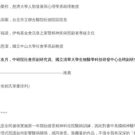
彭榮邦，慈濟大學人類發展與心理學系助理教授
楊添圍，台北市立聯合醫院松德院區院長
廖福源，伊甸基金會活泉之家暨精神疾病照顧者專線主任
趙恩潔，國立中山大學社會學系副教授
蔡友月，中研院社會所副研究員、國立清華大學生物醫學科技研發中心合聘副研
—————————————————推薦
（依姓氏筆畫排列）
++++
我是全民健保實施那一年開始接受精神科住院醫師訓練，因此對書中美國精神醫
管理式照護如何影響醫病關係，感同身受。魯爾曼的作品，不僅令我有深深的「