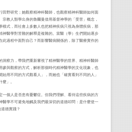
行田野研究；她觀察精神科醫師，也觀察精神科醫師如何面
。宗教人類學出身的魯爾曼借用基督神學的「受苦」概念，
學模式，而社會上多數人也把精神疾病只視為身體疾病，那
精神醫學對苦難的解釋是複雜的。當醫（學）生們開始逐步
在此過程中面對自己？而影響醫病關係的，除了醫療實作的
的洞察力，帶我們重新審視了精神醫學的世界、精神科醫師
用參與觀察的方式，解析那個時代精神醫學的文化現象，也
開始用不同的方式觀看人」，而她也「確實看到不同的人」
什麼」。
定一個人是否患有憂鬱症。但我們理解、看待這些疾病的方
神醫學不可避免地觸及我們最深切的道德叩問：是什麼使一
的道德實踐？