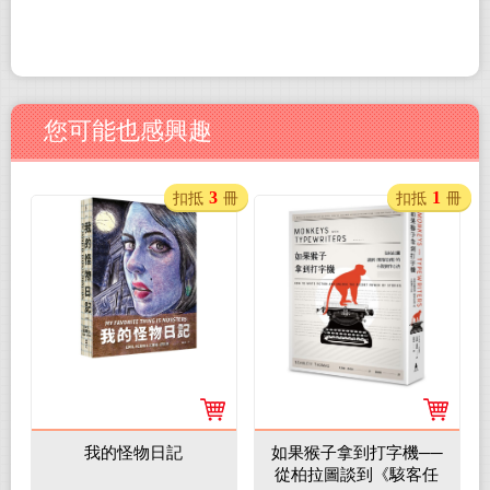
您可能也感興趣
3
1
扣抵
冊
扣抵
冊
我的怪物日記
如果猴子拿到打字機──
從柏拉圖談到《駭客任