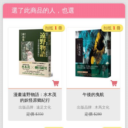
選了此商品的人，也選
1
1
扣抵
冊
扣抵
冊
漫畫遠野物語：水木茂
午後的曳航
的妖怪原鄉紀行
出版品牌 : 遠足文化
出版品牌 : 木馬文化
定價 $350
定價 $280