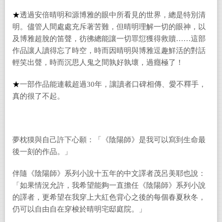
★
透過安倍晴明和源博雅的眼中所看見的世界，總是特別清
明。儘管人間處處充斥著苦難，但晴明理解一切的眼神，以
及博雅超脫的笛聲，彷彿總能讓一切罪愆獲得救贖……這部
作品讓人讀得忘了時空，時而因晴明與博雅逗趣鮮活的對話
輕笑出聲，時而沉思人鬼之間孰好孰壞，過癮極了！
★
一部作品能連載超過
30
年，讓讀者口碑相傳、愛不釋手，
真的很了不起。
夢枕獏與自己許下心願：「《陰陽師》是我可以寫到生命最
後一刻的作品。」
伴隨《陰陽師》系列小說十五年的中文譯者茂呂美耶也說：
「如果情況允許，我希望能夠一直擔任《陰陽師》系列小說
的譯者，更希望在我穿上大紅色背心之後的每個春夏秋冬，
仍可以自由自在穿梭於晴明宅邸庭院。」