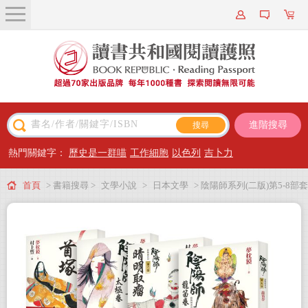
關於我們
近期新書
書籍搜尋
進階搜尋
主題閱讀
熱門關鍵字：
歷史是一群喵
工作細胞
以色列
吉卜力
出版專區
首頁
> 書籍搜尋 >
文學小說
>
日本文學
> 陰陽師系列(二版)第5-8部套
會員專屬
組：5-龍笛卷；6-晴明取瘤（繪本小說）；7-太極卷；8-首塚（繪本小說）
會員儲值方案