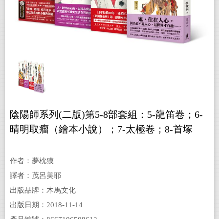
陰陽師系列(二版)第5-8部套組：5-龍笛卷；6-
晴明取瘤（繪本小說）；7-太極卷；8-首塚
（繪本小說）
作者：夢枕獏
譯者：茂呂美耶
出版品牌：木馬文化
出版日期：2018-11-14