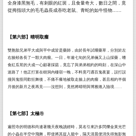
全身漆黑無毛，有刺眼的紅斑，且食量奇大，數日之間，竟
從拇指頭大的毛毛蟲長成吞吃老鼠、青蛇的如牛怪物……
【
第六部
】
晴明取瘤
雙胞胎兄弟平大成與平中成皆是藥師，由於長年試嚐藥草，分別於左
右臉頰各長了一顆大肉瘤。一日，年逾七旬的兄弟倆又上山採藥，嗜
食紅瓜茸的大成一心顧著採菇，竟忘了與弟弟相約的時刻，在深山中
迷路了！他正打算在樹洞內棲宿一晚，不料竟巧遇百鬼夜宴，誤打誤
撞與鬼怪同歡狂舞後，不痛不癢地被取走臉上的肉瘤，甚且相約半個
月後的新月之夜再見
——
沒想到，竟然將晴明與博雅捲入險境……
【
第七部
】
太極
卷
遍照寺的明德和尚連著幾天夜晚讀經時，莫名引來許多閃爍金黃光芒
的小蟲在半空中飛舞，即使將其捉入籠中，隔天清晨便消失得無影無