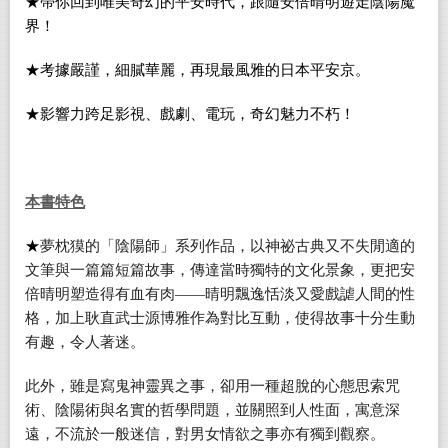
★
帶你回到唯美奇幻的平安時代
，
跟隨安倍晴明遊走陰陽魔
界
！
★
考據嚴謹
，
細
膩
華麗，再現最風雅的日本平安京
。
★
影響力跨足影視
、
戲劇
、
電玩，奇幻魅力不朽
！
本書特色
★
夢枕獏的「陰陽師」系列作品，以神祕古典又不失閒適的
文筆與一篇篇短篇故事，傳達當時獨特的文化景象，更把安
倍晴明塑造得有血有肉——晴明飄逸恬淡又愛戲謔人間的性
格，加上耿直武士源博雅作為對比互動，使得故事十分生動
有趣，令人著迷。
此外，雖是寫鬼神靈異之事，卻用一種超脫的心態思索咒
術、陰陽術與名實的哲學問題，並關照到人性面，寓意深
遠，不流於一般迷信，對男女情欲之事亦有獨到觀察。