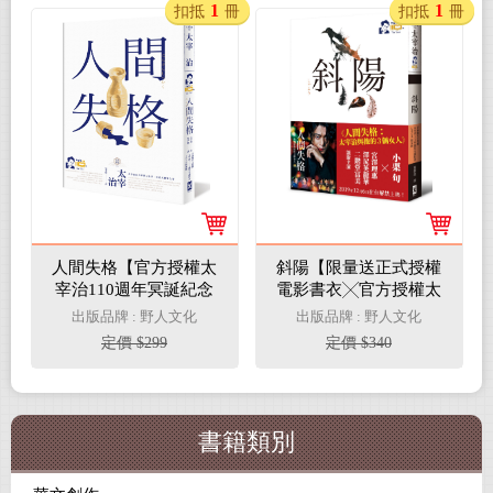
1
1
扣抵
冊
扣抵
冊
人間失格【官方授權太
斜陽【限量送正式授權
宰治110週年冥誕紀念
電影書衣╳官方授權太
LOGO版】：獨家收錄
宰治110週年冥誕紀念
出版品牌 : 野人文化
出版品牌 : 野人文化
【太宰治的三個女人】
LOGO】：特附(1)人間
定價 $299
定價 $340
彩頁專欄及【生前最後
失格電影書衣雙面大尺
發表私小說<櫻桃>】，
寸海報、(2)首度公開太
一次讀懂大文豪的感情
宰治情婦《斜陽日記》
與創作祕辛
&《愛與死手記》創作
書籍類別
祕辛、(3)太宰治老家
【斜陽館】彩頁特輯