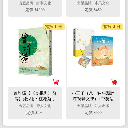
務》的小說創作心法
出版品牌 : 鯨嶼文化
出版品牌 : 木馬文化
定價 $1200
定價 $480
1
2
扣抵
冊
扣抵
冊
曾許諾【《長相思》前
小王子（八十週年新詮
傳】(卷四)：桃花落，
釋視覺文學）+中英法
生別離(終曲)〔二版〕
對照原作小說套組【首
出版品牌 : 野人文化
出版品牌 : 好人出版
刷限量贈品版──B612
定價 $280
定價 $900
與玫瑰香氛吊卡】