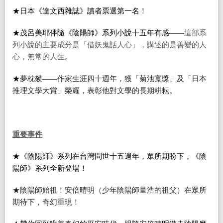
★
日本
《
達文西雜誌》讀者票選第一名
！
★
茂呂美耶
伴隨《陰陽師》系列小說十五年有感——
這部系
列小說的主要成分是「借妖鬼話人心」，講述的是善變的人
心，無常的人生
。
★
夢枕貘
——
作家生涯四十週
年
，獲「菊池寬獎」及「日本
推理文學大賞」榮耀，表彰
他對文學的長期耕耘
。
重要事件
★《
陰陽師
》
系列在台灣問世十五週年，眾所期盼下，《陰
陽師》系列全新登場
！
★陰陽師始祖！安倍晴明（少年陰陽師量浩的祖父）在眾所
期待下，奇幻重現！