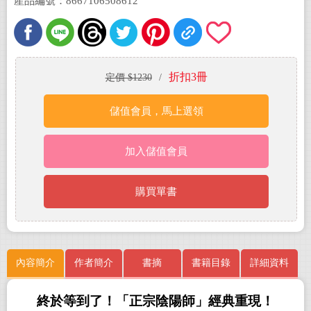
產品編號：8667106508612
折扣3冊
定價 $1230
/
儲值會員，馬上選領
加入儲值會員
購買單書
內容簡介
作者簡介
書摘
書籍目錄
詳細資料
終於等到了！「正宗陰陽師」經典重現！