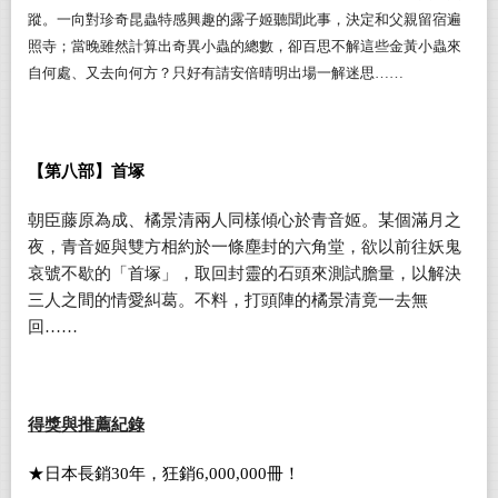
蹤。一向對珍奇昆蟲特感興趣的露子姬聽聞此事，決定和父親留宿遍
照寺；當晚雖然計算出奇異小蟲的總數，卻百思不解這些金黃小蟲來
自何處、又去向何方？只好有請安倍晴明出場一解迷思……
【
第八部
】
首塚
朝臣藤原為成、橘景清兩人同樣傾心於青音姬。某個滿月之
夜，青音姬與雙方相約於一條塵封的六角堂，欲以前往妖鬼
哀號不歇的「首塚」，取回封靈的石頭來測試膽量，以解決
三人之間的情愛糾葛。不料，打頭陣的橘景清竟一去無
回……
得獎與推薦紀錄
★
日本長銷
30
年
，
狂銷
6,000,000
冊
！