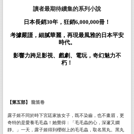
讀者最期待續集的系列小說
日本長銷
30
年
，
狂銷
6,000,000
冊
！
考據嚴謹
，
細
膩
華麗，再現最風雅的日本平安
時代
。
影響力跨足影視
、
戲劇
、
電玩，奇幻魅力不
朽
！
【
第五部
】
龍笛卷
露子姬不同於時下宮廷家族女子，既不染齒，也不畫眉，更
奇特的是愛養毛毛蟲！她覺得：「毛毛蟲的心，深邃又嫻
靜。」一天，露子姬得到櫻樹上的毛毛蟲，取名黑丸。黑丸