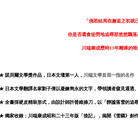
「倘若結局在邂逅之初就
你是否還會徒勞地追尋那悠悠飄落
川端康成歷時
13
年雕琢的唯
★ 諾貝爾文學獎作品，
日本文壇第一人，
川端文學首屈一指的名作
★ 日本文學翻譯名家劉子倩以凝鍊雋永的文字，帶領讀者窺見通透
★ 全書採硬皮精裝形式，由設計師許晉維操刀，以「靜謐落雪的追
★
獨家收錄：川端康成昭和二十三年版「後記」，揭開《雪國》創