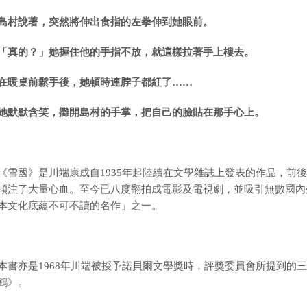
島村
說著，突然將伸出食指的左拳伸到她眼前。
「真的？」她握住他的手指不放，就這樣拉著手上樓去。
在暖桌前鬆手後，她頓時連脖子都紅了……
她默默含笑，攤開島村的手掌，把自己的臉貼在那手心上。
《雪國》是川端康成自1935年起陸續在文學雜誌上發表的作品，前
傾注了大量心血。至今已八度翻拍成電影及電視劇，並吸引無數國內
本文化底蘊不可不讀的名作」之一。
本書亦是1968年川端被授予諾貝爾文學獎時，評獎委員會所提到的
鶴》。