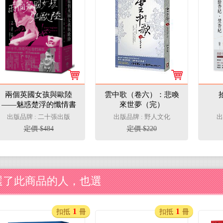
兩個英國女孩與歐陸
雲中歌（卷六）：悲喚
——魅惑楚浮的懺情書
來世夢（完）
（精裝版）
出版品牌 : 二十張出版
出版品牌 : 野人文化
出
定價 $484
定價 $220
選了此商品的人，也選
1
1
扣抵
冊
扣抵
冊