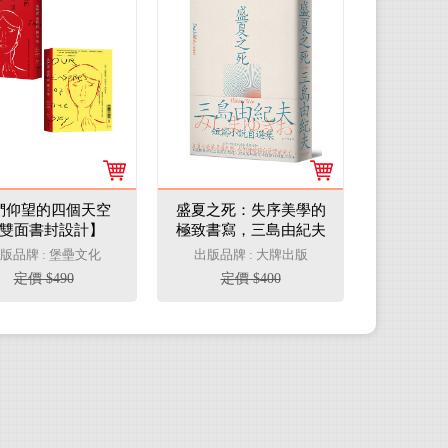
們仰望的四個天空
盛夏之死：失序美學的
雙面書封設計】
極致書寫，三島由紀夫
短篇小說自選集
版品牌 : 堡壘文化
出版品牌 : 大牌出版
定價 $490
定價 $400