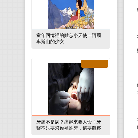
童年回憶裡的難忘小天使—阿爾
卑斯山的少女
牙痛不是病？痛起來要人命！牙
醫不只要幫你補蛀牙，還要觀察
口腔裡的整體環境