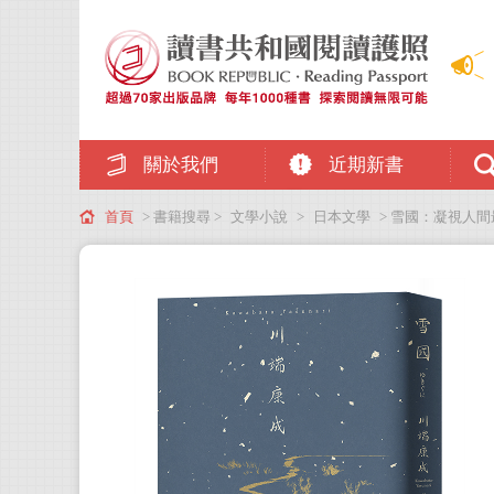
關於我們
近期新書
首頁
> 書籍搜尋 >
文學小說
>
日本文學
> 雪國：凝視人