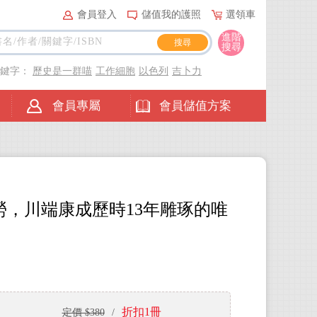
會員登入
儲值我的護照
選領車
進階
搜尋
關鍵字：
歷史是一群喵
工作細胞
以色列
吉卜力
會員專屬
會員儲值方案
，川端康成歷時13年雕琢的唯
折扣1冊
定價 $380
/