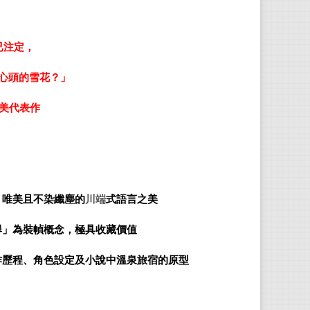
▋
已注定，
18
哀
心頭的雪花？」
受
美代表作
早
作
等。
1972
、唯美且不染纖塵的
川端
式語言之美
▋
劉
尋」為裝幀概念，極具收藏價值
政治
作歷程、角色設定及小說中溫泉旅宿的原型
三島
讚》
為大