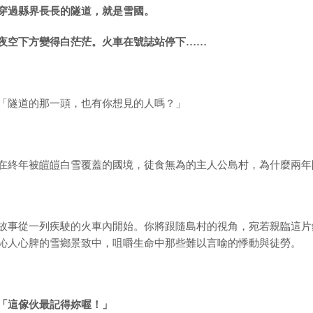
穿過縣界長長的隧道，就是雪國。
夜空下方變得白茫茫。火車在號誌站停下……
「隧道的那一頭，也有你想見的人嗎？」
在終年被皚皚白雪覆蓋的國境，徒食無為的主人公島村，為什麼兩年
故事從一列疾駛的火車內開始。你將跟隨島村的視角，宛若親臨這片
沁人心脾的雪鄉景致中，咀嚼生命中那些難以言喻的悸動與徒勞。
「這傢伙最記得妳喔！」