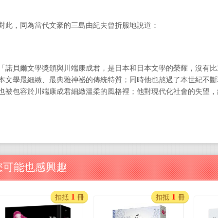
對此，同為當代文豪的三島由紀夫曾折服地說道：
「諾貝爾文學獎頒與川端康成君，是日本和日本文學的榮耀，沒有比
本文學最細緻、最典雅神祕的傳統特質；同時他也熬過了本世紀不斷
也被包容於川端康成君細緻溫柔的風格裡；他對現代化社會的失望，
您可能也感興趣
1
1
扣抵
冊
扣抵
冊