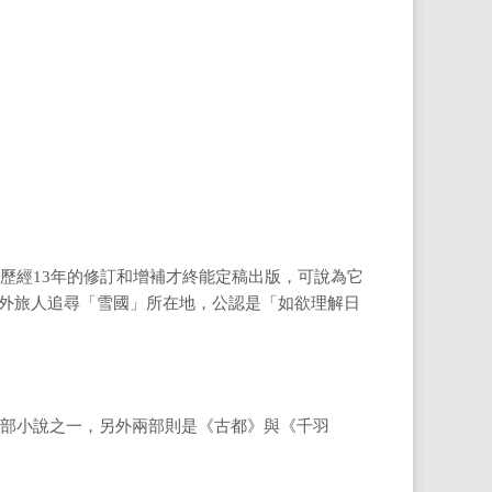
後歷經13年的修訂和增補才終能定稿出版，可說為它
外旅人追尋「雪國」所在地，公認是「如欲理解日
三部小說之一，另外兩部則是《古都》與《千羽