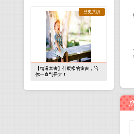
歷史共讀
【精選童書】什麼樣的童書，陪
你一直到長大！