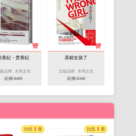
拾香紀・焚香紀
弄錯女孩了
版品牌 : 木馬文化
出版品牌 : 木馬文化
定價 $400
定價 $340
1
1
扣抵
冊
扣抵
冊