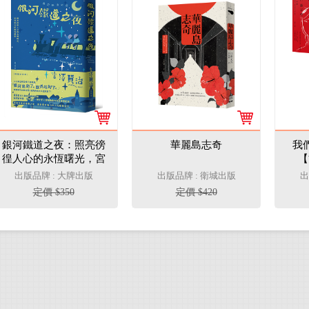
銀河鐵道之夜：照亮徬
華麗島志奇
我
徨人心的永恆曙光，宮
【
澤賢治經典短篇集【典
出版品牌 : 大牌出版
出版品牌 : 衛城出版
出
藏紀念版】
定價 $350
定價 $420