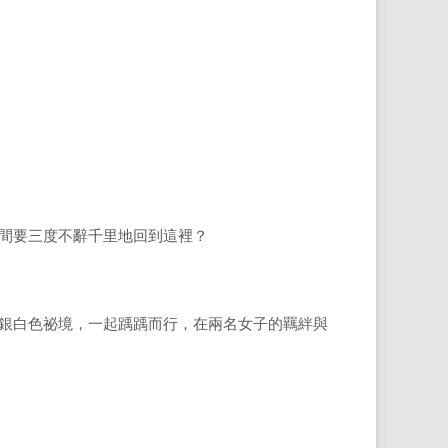
間要三度不辭千里地回到這裡？
銀白色祕境，一起踽踽而行，在兩名女子的羈絆與