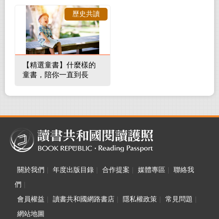
裡的整體環境
歷史共讀
【精選童書】什麼樣的
童書，陪你一直到長
大！
關於我們
|
年度出版目錄
|
合作提案
|
媒體專區
|
聯絡我
們
|
會員權益
|
讀書共和國網路書店
|
隱私權政策
|
常見問題
|
網站地圖