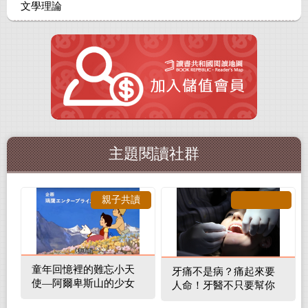
文學理論
主題閱讀社群
親子共讀
童年回憶裡的難忘小天
牙痛不是病？痛起來要
使—阿爾卑斯山的少女
人命！牙醫不只要幫你
補蛀牙，還要觀察口腔