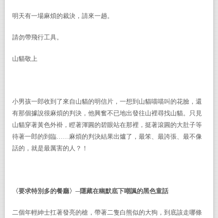
明天有一場麻煩的裁決，請來一趟。
請勿帶飛行工具。
山貓敬上
小男孩一郎收到了來自山貓的明信片，一想到山貓喵喵叫的花臉，還
有那個據說很麻煩的判決，他興奮不已地出發往山裡尋找山貓。只見
山貓穿著黃色外褂，瞪著渾圓的碧眼站在那裡，挺著滾圓的大肚子等
待著一郎的到臨……麻煩的判決結果出爐了，最笨、最誇張、最不像
話的，就是最厲害的人？！
〈要求特別多的餐廳〉─隱藏在幽默底下嘲諷的黑色童話
二個年輕紳士扛著發亮的槍，帶著二隻白熊似的大狗，到底該走哪條