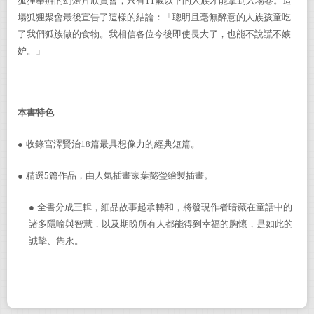
狐狸舉辦的幻燈片欣賞會，只有
11
歲以下的人族才能拿到入場卷。這
場狐狸聚會最後宣告了這樣的結論：「聰明且毫無醉意的人族孩童吃
了我們狐族做的食物。我相信各位今後即使長大了，也能不說謊不嫉
妒。」
本書特色
●
收錄宮澤賢治
18
篇最具想像力的經典短篇。
●
精選
5
篇作品，由人氣插畫家葉懿瑩繪製插畫。
●
全書分成三輯，細品故事起承轉和，將發現作者暗藏在童話中的
諸多隱喻與智慧，以及期盼所有人都能得到幸福的胸懷，是如此的
誠摯、雋永。