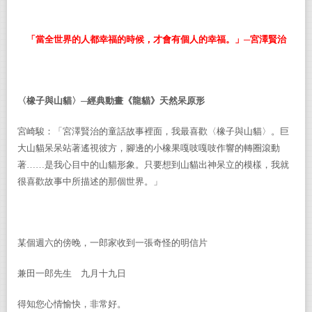
「當全世界的人都幸福的時候，才會有個人的幸福。」─宮澤賢治
〈橡子與山貓〉─經典動畫《龍貓》天然呆原形
宮崎駿：「宮澤賢治的童話故事裡面，我最喜歡〈橡子與山貓〉。巨
大山貓呆呆站著遙視彼方，腳邊的小橡果嘎吱嘎吱作響的轉圈滾動
著……是我心目中的山貓形象。只要想到山貓出神呆立的模樣，我就
很喜歡故事中所描述的那個世界。」
某個週六的傍晚，一郎家收到一張奇怪的明信片
兼田一郎先生 九月十九日
得知您心情愉快，非常好。