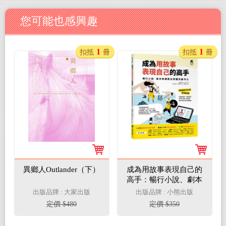
您可能也感興趣
1
1
扣抵
冊
扣抵
冊
異鄉人Outlander（下）
成為用故事表現自己的
高手：暢行小說、劇本
和網路自媒體的創作力
出版品牌 : 大家出版
出版品牌 : 小熊出版
定價 $480
定價 $350