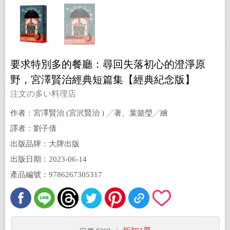
要求特別多的餐廳：尋回失落初心的澄淨原
野，宮澤賢治經典短篇集【經典紀念版】
注文の多い料理店
作者：宮澤賢治 (宮沢賢治 ) ╱著、葉懿瑩╱繪
譯者：劉子倩
出版品牌：大牌出版
出版日期：2023-06-14
產品編號：9786267305317