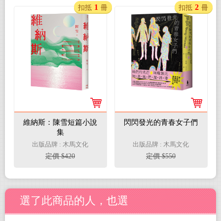
1
2
扣抵
冊
扣抵
冊
維納斯：陳雪短篇小說
閃閃發光的青春女子們
集
出版品牌 : 木馬文化
出版品牌 : 木馬文化
定價 $420
定價 $550
選了此商品的人，也選