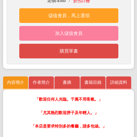
折扣1冊
定價 $360
/
儲值會員，馬上選領
加入儲值會員
購買單書
內容簡介
作者簡介
書摘
書籍目錄
詳細資料
「歡迎任何人光臨。千萬不用客氣。」
「尤其熱烈歡迎胖子及年輕人。」
「本店是要求特別多的餐廳，請多包涵。」