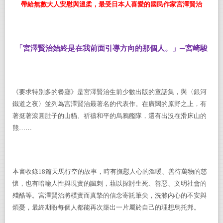
帶給無數大人安慰與溫柔，最受日本人喜愛的國民作家宮澤賢治
「宮澤賢治始終是在我前面引導方向的那個人。」─宮崎駿
《要求特別多的餐廳》是宮澤賢治生前少數出版的童話集，與〈銀河
鐵道之夜〉並列為宮澤賢治最著名的代表作。在廣闊的原野之上，有
著挺著滾圓肚子的山貓、祈禱和平的烏鴉艦隊，還有出沒在滑床山的
熊……
本書收錄
18
篇天馬行空的故事，時有撫慰人心的溫暖、善待萬物的慈
懷，也有暗喻人性與現實的諷刺，藉以探討生死、善惡、文明社會的
殘酷等。宮澤賢治將樸實而真摯的信念寄託筆尖，洗滌內心的不安與
煩憂，最終期盼每個人都能再次築出一片屬於自己的理想烏托邦。