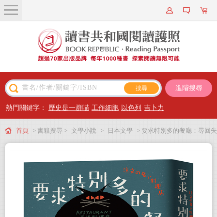
關於我們
近期新書
書籍搜尋
進階搜尋
主題閱讀
熱門關鍵字：
歷史是一群喵
工作細胞
以色列
吉卜力
出版專區
首頁
> 書籍搜尋 >
文學小說
>
日本文學
> 要求特別多的餐廳：尋回失
會員專屬
落初心的澄淨原野，宮澤賢治經典短篇集【經典紀念版】
會員儲值方案