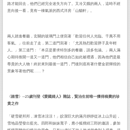
路才能回去，他們已經完全迷失方向了。又冷又餓的兩人，這時不經
意向後一看，竟有一棟氣派的西式洋房「山貓軒」。
兩人踏進餐廳，玄關的玻璃門上便寫著「歡迎任何人光臨。千萬不用
客氣。」往前走了走，第二道門寫著：「尤其熱烈歡迎胖子及年輕
人。」第三道門：「本店是要求特別多的餐廳，請多包涵。」兩人滿
心期待推開一道又一道門，他們相信自己如此被禮遇，因為他們是最
尊貴的大人物！終於來到最後一道門，門後到底有著什麼金碧輝煌的
景象等著他們呢……？
〈踏雪〉─
25
歲刊登《愛國婦人》雜誌，賢治生前唯一獲得稿費的珍
貴之作
「硬雪硬邦邦，凍雪冰涼涼！」皎潔巨大的滿月靜靜從冰上山升起，
雪地晶瑩發出藍光。四郎和妹妹寬子，應小狐狸紺三郎的邀請，參加