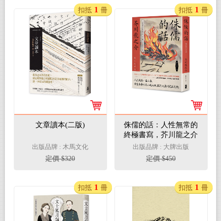
1
1
扣抵
冊
扣抵
冊
文章讀本(二版)
侏儒的話：人性無常的
終極書寫，芥川龍之介
思想作品集
出版品牌 : 木馬文化
出版品牌 : 大牌出版
定價 $320
定價 $450
1
1
扣抵
冊
扣抵
冊