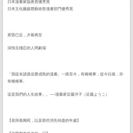
日本漫畫家協會賞優秀賞
日本文化廳媒體藝術祭漫畫部門優秀賞
黃昏已近，夕暮將至
深情且殘忍的人間劇場
「我從未讀過這麼成熟的漫畫。一路至今，有種種事，從今往後，亦
有種種事。
這是我們的人生故事」。──漫畫家近藤洋子（近藤ようこ）
【老與孤獨死，以及那些消失殆盡的年歲】