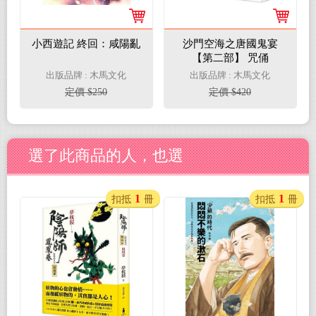
小西遊記 終回：咸陽亂
沙門空海之唐國鬼宴
【第二部】 咒俑
出版品牌 : 木馬文化
出版品牌 : 木馬文化
定價 $250
定價 $420
選了此商品的人，也選
1
1
扣抵
冊
扣抵
冊