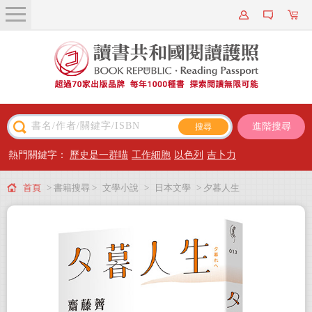
關於我們
近期新書
書籍搜尋
進階搜尋
主題閱讀
熱門關鍵字：
歷史是一群喵
工作細胞
以色列
吉卜力
出版專區
首頁
> 書籍搜尋 >
文學小說
>
日本文學
> 夕暮人生
會員專屬
會員儲值方案