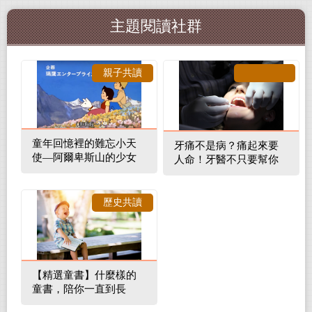
主題閱讀社群
親子共讀
童年回憶裡的難忘小天
牙痛不是病？痛起來要
使—阿爾卑斯山的少女
人命！牙醫不只要幫你
補蛀牙，還要觀察口腔
裡的整體環境
歷史共讀
【精選童書】什麼樣的
童書，陪你一直到長
大！