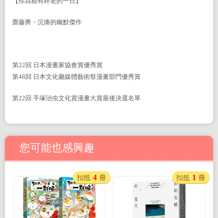
【你我都有終老的一日】
齋藤薺
・
沉痛的幽默傑作
第22回 日本漫畫家協會賞優秀賞
第48回 日本文化廳媒體藝術祭漫畫部門優秀賞
第22回 手塚治虫文化賞漫畫大賞最後決選名單
您可能也感興趣
4
1
扣抵
冊
扣抵
冊