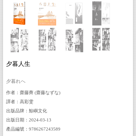
夕暮人生
夕暮れへ
作者：齋藤薺 (齋藤なずな)
譯者：高彩雯
出版品牌：鯨嶼文化
出版日期：2024-03-13
產品編號：9786267243589