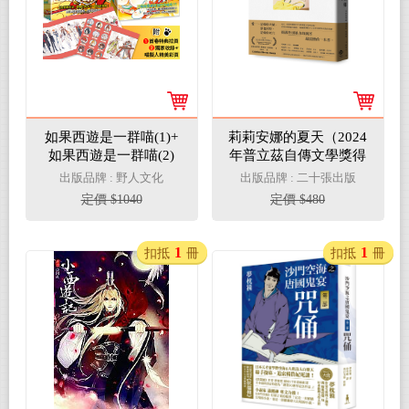
如果西遊是一群喵(1)+
莉莉安娜的夏天（2024
如果西遊是一群喵(2)
年普立茲自傳文學獎得
【2冊套書】
主）
出版品牌 : 野人文化
出版品牌 : 二十張出版
定價 $1040
定價 $480
1
1
扣抵
冊
扣抵
冊