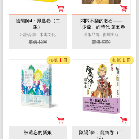
陰陽師4：鳳凰卷（二
悶悶不樂的漱石——
版）
「少爺」的時代 第五卷
出版品牌 : 木馬文化
出版品牌 : 衛城出版
定價 $290
定價 $350
1
1
扣抵
冊
扣抵
冊
被遺忘的新娘
陰陽師5：龍笛卷（二
版）