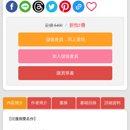
折扣1冊
定價 $400
/
儲值會員，馬上選領
加入儲值會員
購買單書
內容簡介
作者簡介
書摘
書籍目錄
詳細資料
【日漫得獎名作】