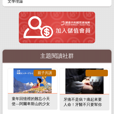
文學理論
主題閱讀社群
親子共讀
童年回憶裡的難忘小天
牙痛不是病？痛起來要
使—阿爾卑斯山的少女
人命！牙醫不只要幫你
補蛀牙，還要觀察口腔