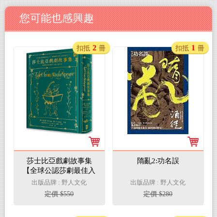
您可能也感興趣
2
1
扣抵
冊
扣抵
冊
莎士比亞戲劇故事集
隋亂2:功名誤
【全球公認莎劇最佳入
門．影響世界文學400
出版品牌 : 野人文化
出版品牌 : 野人文化
年劇作．蘭姆姊弟暢銷
定價 $550
定價 $280
易讀版】 ：復刻英國黃
金時代手繪插圖（全譯