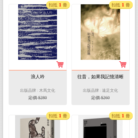
1
1
扣抵
冊
扣抵
冊
浪人吟
往昔，如果我記憶清晰
出版品牌 : 木馬文化
出版品牌 : 遠足文化
定價 $280
定價 $260
1
1
扣抵
冊
扣抵
冊