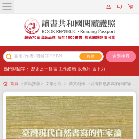
關於我們
近期新書
書籍搜尋
進階搜尋
主題閱讀
熱門關鍵字：
歷史是一群喵
工作細胞
以色列
吉卜力
出版專區
首頁
> 書籍搜尋 >
文學小說
>
華文創作
> 台灣自然書寫的作家論
會員專屬
(1980~2002):以書寫解放自然 BOOK2
會員儲值方案