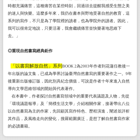
時都充滿痛苦，這種痛苦在某些時刻，回過頭去提醒我感受生態之美
的迷人與快樂。這麼多年來，我仍在書本與野地受著自然的教育，這
系列的寫作，不只是為了學院裡的讀者，也為學院外的讀者。因此，
我可以很肯定地說，只要活著，我會繼續痛苦並快樂著地思維下
去。」
◎重現自然書寫經典鉅作
「以書寫解放自然」系列
BOOK 2
為2003年作者到花蓮任教後一
年出版的論文集，已成為學界討論臺灣自然書寫的重要著作之一。9年
後重新出版修訂版，因此別具紀念價值，可說是作者十年來進入自然
導向文學思維領域的開始與代表著作。
在本書中，作者探討自然書寫領域中的重要代表議題及人物，先從
「環境議題報導」及「簡樸生活文學」介紹相關作家，接著帶出八位
以自然書寫為主的作家，先回顧其寫作特色、歷程演進，闡述並評析
其作品，及風格走向的變化，搜羅範圍廣泛，是想了解自然書寫作家
的必讀書籍。