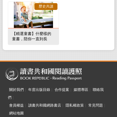
裡的整體環境
歷史共讀
【精選童書】什麼樣的
童書，陪你一直到長
大！
關於我們
|
年度出版目錄
|
合作提案
|
媒體專區
|
聯絡我
們
|
會員權益
|
讀書共和國網路書店
|
隱私權政策
|
常見問題
|
網站地圖