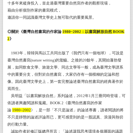
十多年來縱身投入，並走過臺灣重要自然寫作者的觀察現場，
藉由分析個別作家的書寫模式，
邀請你一同認識臺灣文學史上無可取代的重要風景。
◎關於《臺灣自然書寫的作家論
1980~2002
：以書寫解放自然 BOOK
2
》
1983
年，韓韓與馬以工共同出版了《我們只有一個地球》，可說是
臺灣自然書寫(nature writing)的濫觴。之後的20餘年，其開始蓬勃發
展，如同飲食文學、旅遊文學、同志文學等一般，成為臺灣文學譜系
中的重要分支，但對於自然書寫，大家仍存有一個模糊的定論和想
像。因此臺灣文學史上，第一套完整論述臺灣自然書寫的經典著作於
焉而生。
吳明益「以書寫解放自然」系列論述，2012年1月三冊同時登場，可
依讀者興趣閱讀和蒐藏。BOOK 2《臺灣自然書寫的作家
論
1980~2002
》，是一部「不只是論述」的論述專書，讀者閱讀的將
不只是靜態的論述評論而已，更可感受到的是一股認真、浪漫與熱切
的行動力量。
誠如作者於修訂版總序所言：「論述讓我思考環境各個層面的議題