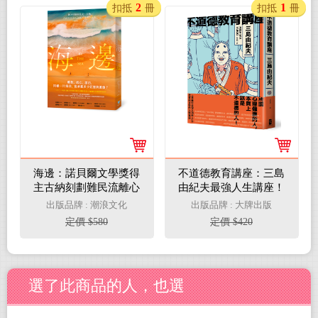
本｜燙金精裝）
2
1
扣抵
冊
扣抵
冊
海邊：諾貝爾文學獎得
不道德教育講座：三島
主古納刻劃難民流離心
由紀夫最強人生講座！
境重要代表作（特別收
深入洞悉人生、社會與
出版品牌 : 潮浪文化
出版品牌 : 大牌出版
錄諾貝爾文學獎獲獎致
文學的大膽異論
定價 $580
定價 $420
辭〈寫作〉）
選了此商品的人，也選