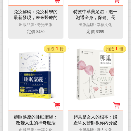
免疫解碼：免疫科學的
特效中草藥足浴：泡一
最新發現，未來醫療的
泡通全身，保健、長
生死關鍵
壽、養顏又治病
出版品牌 : 奇光出版
出版品牌 : 幸福文化
定價 $480
定價 $399
1
1
扣抵
冊
扣抵
冊
越睡越瘦的睡眠聖經：
卵巢是女人的根本：婦
改變人生的神奇魔法
產科女醫師教你內分泌
不失調、代謝排毒不怕
出版品牌 : 幸福文化
出版品牌 : 野人文化