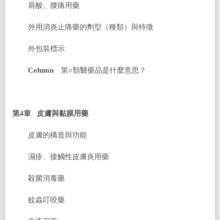
肩酸、腰痛用藥
外用消炎止痛藥的劑型（種類）與特徵
外包裝標示
Column
第○類醫藥品是什麼意思？
第4章 皮膚與黏膜用藥
皮膚的構造與功能
濕疹、接觸性皮膚炎用藥
殺菌消毒藥
蚊蟲叮咬藥