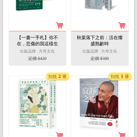
【一書一手札】你不
秋葉落下之前：活在燦
在，悲傷的我這樣生
盛熟齡時
活：當心神離線、情緒
出版品牌 : 方舟文化
出版品牌 : 方舟文化
潰堤，幫你找回所有需
定價 $420
定價 $380
要的愛與寬容，守護生
命中難以承受之慟
2
1
扣抵
冊
扣抵
冊