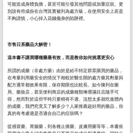
可能造成身體負擔，甚至可能引發其他問題或加重症狀。更
別說有些成份在台灣其實被列為處方級，在使用安全上若是
不夠謹慎，小心掉入花錢傷身的陷阱裡。
市售日系藥品大解密！
這本書不講買哪種藥最有效，而是教你如何挑選更安心
所謂的成藥（非處方藥）由於是給不特定群眾購買的藥品，
在考量到用藥安全的情況下相較於醫生開的處方藥其劑量與
配方通常都效果有限，保存期限也比較長。如今陳列在藥
局、藥妝店，甚至便利商店的成藥種類琳瑯滿目且隨手可
得，然而對於這些平時只要稍有不適、沒想太多就吃進體內
的成藥，我們究竟又了解多少？人家推薦超好用的藥品，你
真的有考慮過是否適合自己的症狀嗎？
從感冒藥、胃腸藥，到各種止痛藥、皮膚用藥等等，本書依