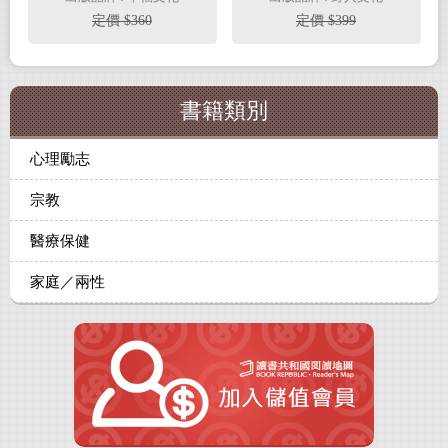
老、婦科疾病不上身的
定價 $360
定價 $399
優雅保養專書！
書籍類別
心理勵志
宗教
醫療保健
家庭／兩性