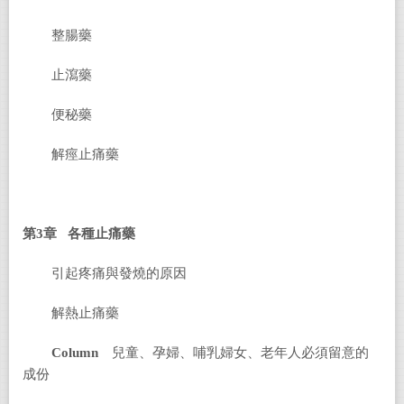
整腸藥
止瀉藥
便秘藥
解痙止痛藥
第3章 各種止痛藥
引起疼痛與發燒的原因
解熱止痛藥
Column
兒童、孕婦、哺乳婦女、老年人必須留意的
成份