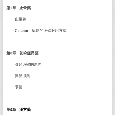
第7章 止暈藥
止暈藥
Column
藥物的正確服用方式
第8章 花粉症用藥
引起過敏的原理
鼻炎用藥
眼藥
第
9章
漢方藥