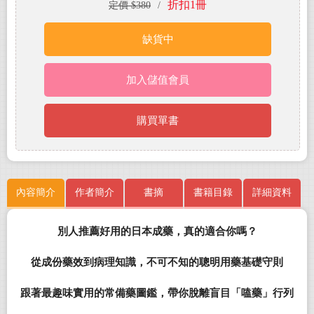
折扣1冊
定價 $380
/
缺貨中
加入儲值會員
購買單書
內容簡介
作者簡介
書摘
書籍目錄
詳細資料
別人推薦好用的日本成藥，真的適合你嗎？
從成份藥效到病理知識，不可不知的聰明用藥基礎守則
跟著最趣味實用的常備藥圖鑑，帶你脫離盲目「嗑藥」行列