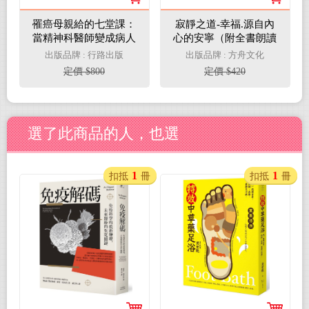
罹癌母親給的七堂課：
寂靜之道-幸福.源自內
當精神科醫師變成病人
心的安寧（附全書朗讀
家屬＋（續篇）抗癌之
光碟）
出版品牌 : 行路出版
出版品牌 : 方舟文化
役必修的心理腫瘤學
定價 $800
定價 $420
（給癌症病患、照顧者
與醫療人員的「陪伴套
書」。二冊不分售）
選了此商品的人，也選
1
1
扣抵
冊
扣抵
冊