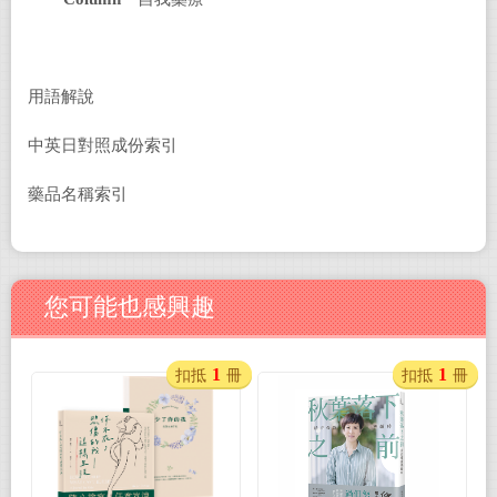
用語解說
中英日對照成份索引
藥品名稱索引
您可能也感興趣
1
1
扣抵
冊
扣抵
冊