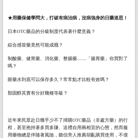
★
用藥保健學問大，打破有病治病，沒病強身的日藥迷思！
日本OTC藥品的分級制度代表著什麼意義？
綜合感冒藥竟然可能成癮？
制酸藥、健胃藥、消化藥、整腸藥……「腸胃藥」你買對了
嗎？
眼藥水到底可以保存多久？常常點才比較有效嗎？
類固醇其實有分好幾種等級？
近年來民眾赴日幾乎少不了掃購OTC藥品（非處方藥）的行
程，甚至抱持著多買多賺、送禮自用兩相宜的心態，然而服
用藥物總是伴隨著風險，聽信旁人推薦胡亂購買使用，不僅