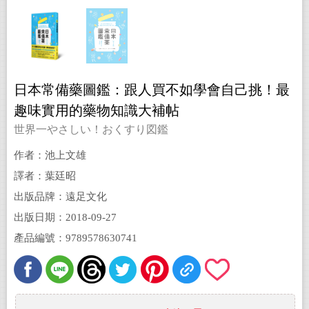
日本常備藥圖鑑：跟人買不如學會自己挑！最
趣味實用的藥物知識大補帖
世界一やさしい！おくすり図鑑
作者：池上文雄
譯者：葉廷昭
出版品牌：遠足文化
出版日期：2018-09-27
產品編號：9789578630741