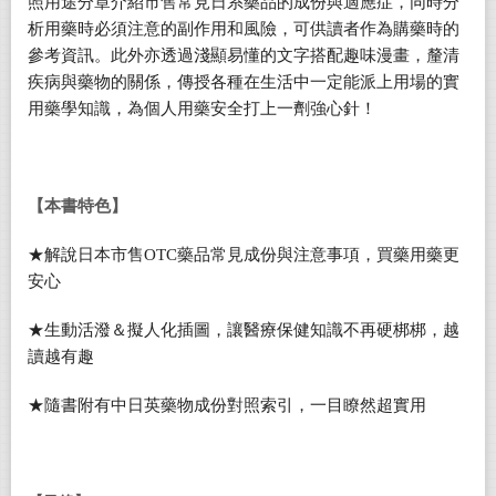
照用途分章介紹市售常見日系藥品的成份與適應症，同時分
析用藥時必須注意的副作用和風險，可供讀者作為購藥時的
參考資訊。此外亦透過淺顯易懂的文字搭配趣味漫畫，釐清
疾病與藥物的關係，傳授各種在生活中一定能派上用場的實
用藥學知識，為個人用藥安全打上一劑強心針！
【本書特色】
★解說日本市售OTC藥品常見成份與注意事項，買藥用藥更
安心
★生動活潑＆擬人化插圖，讓醫療保健知識不再硬梆梆，越
讀越有趣
★隨書附有中日英藥物成份對照索引，一目瞭然超實用