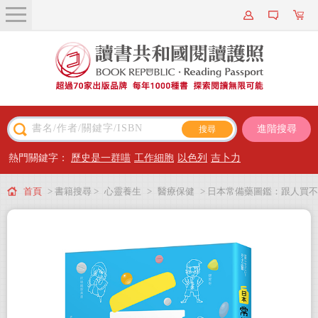
關於我們
近期新書
書籍搜尋
進階搜尋
主題閱讀
熱門關鍵字：
歷史是一群喵
工作細胞
以色列
吉卜力
出版專區
首頁
> 書籍搜尋 >
心靈養生
>
醫療保健
> 日本常備藥圖鑑：跟人買不
會員專屬
如學會自己挑！最趣味實用的藥物知識大補帖
會員儲值方案