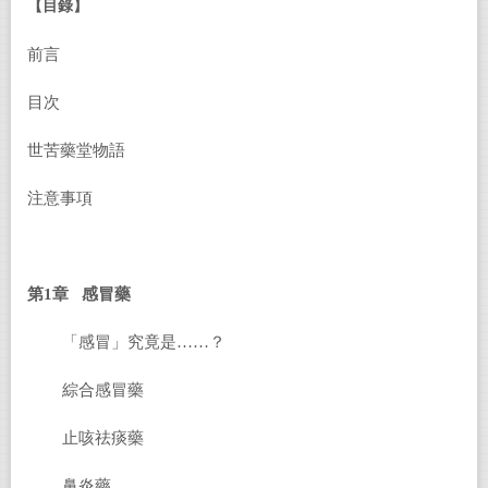
【目錄】
前言
目次
世苦藥堂物語
注意事項
第1章 感冒藥
「感冒」究竟是……？
綜合感冒藥
止咳祛痰藥
鼻炎藥