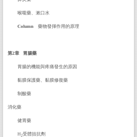
喉嚨藥、漱口水
Column
藥物發揮作用的原理
第2章 胃腸藥
胃腸的機能與疼痛發生的原因
黏膜保護藥、黏膜修復藥
制酸藥
消化藥
健胃藥
H
受體拮抗劑
2