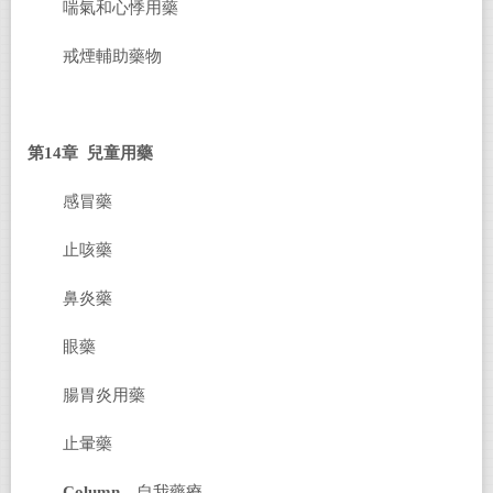
喘氣和心悸用藥
戒煙輔助藥物
第14章 兒童用藥
感冒藥
止咳藥
鼻炎藥
眼藥
腸胃炎用藥
止暈藥
Column
自我藥療