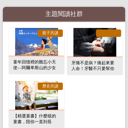
主題閱讀社群
親子共讀
童年回憶裡的難忘小天
牙痛不是病？痛起來要
使—阿爾卑斯山的少女
人命！牙醫不只要幫你
補蛀牙，還要觀察口腔
裡的整體環境
歷史共讀
【精選童書】什麼樣的
童書，陪你一直到長
大！