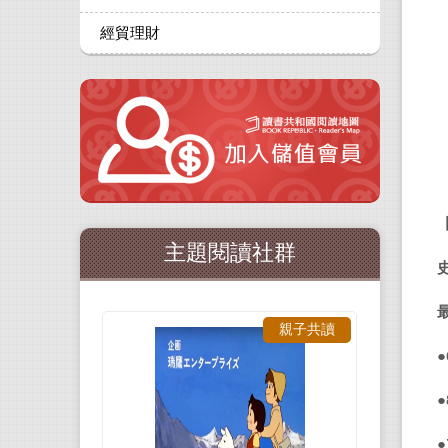
經貿理財
主題閱讀社群
親子共讀
●
●
●