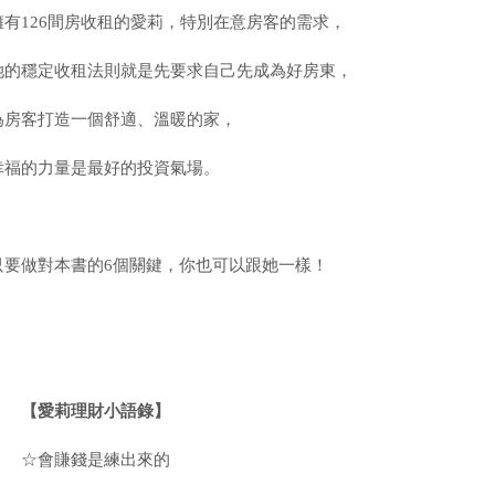
擁有
126
間房收租的愛莉，特別在意房客的需求，
她的穩定收租法則就是先要求自己先成為好房東，
為房客打造一個舒適、溫暖的家，
幸福的力量是最好的投資氣場。
只要做對本書的6個關鍵，你也可以跟她一樣！
【愛莉理財小語錄】
☆會賺錢是練出來的