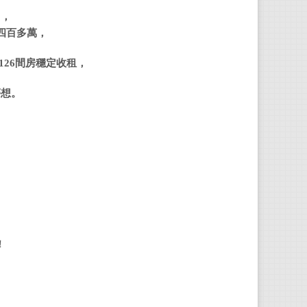
…
，
邱愛
四百多萬，
Hou
126
間房穩定收租，
「安
夢想。
很愛
很愛
很愛
很愛
！
轉化
她認