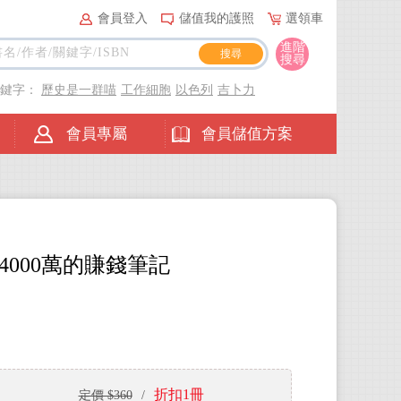
會員登入
儲值我的護照
選領車
進階
搜尋
關鍵字：
歷史是一群喵
工作細胞
以色列
吉卜力
會員專屬
會員儲值方案
4000萬的賺錢筆記
折扣1冊
定價 $360
/