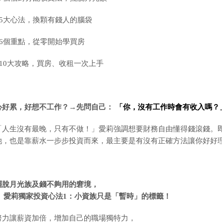
5
大心法，換顆有錢人的腦袋
6
個重點，從零開始學買房
10
大攻略，買房、收租一次上手
心好累，好想不工作？
→
先問自己：
「你，沒有工作時會有收入嗎？
「人生沒有最晚，只有不做！」愛莉強調想要財務自由懂得錢滾錢。
她，也是靠薪水一步步投資而來，最主要是有沒有正確方法讓你好好
擺脫月光族及錢不夠用的窘境，
愛莉獨家投資心法
1
：小資族只是「暫時」的標籤！
努力讓薪資加倍，增加自己的職場獨特力，