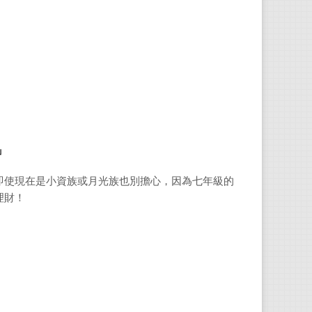
後顧
她很
的分
」
邱愛
即使現在是小資族或月光族也別擔心，因為七年級的
★鏡
理財！
★商
★
Mo
★幣
★
ET