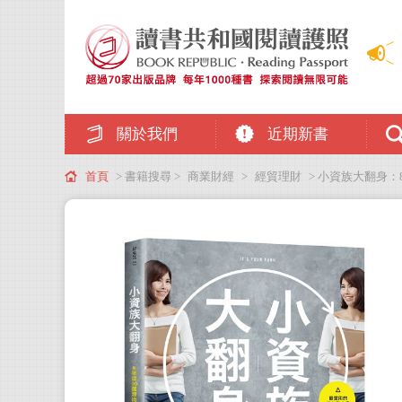
關於我們
近期新書
首頁
> 書籍搜尋 >
商業財經
>
經貿理財
> 小資族大翻身：