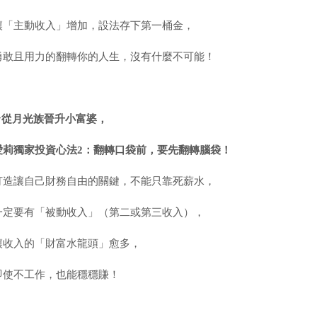
讓「主動收入」增加，設法存下第一桶金，
勇敢且用力的翻轉你的人生，沒有什麼不可能！
★
從月光族晉升小富婆，
愛莉獨家投資心法
2
：翻轉口袋前，要先翻轉腦袋！
打造讓自己財務自由的關鍵，不能只靠死薪水，
一定要有「被動收入」（第二或第三收入），
讓收入的「財富水龍頭」愈多，
即使不工作，也能穩穩賺！