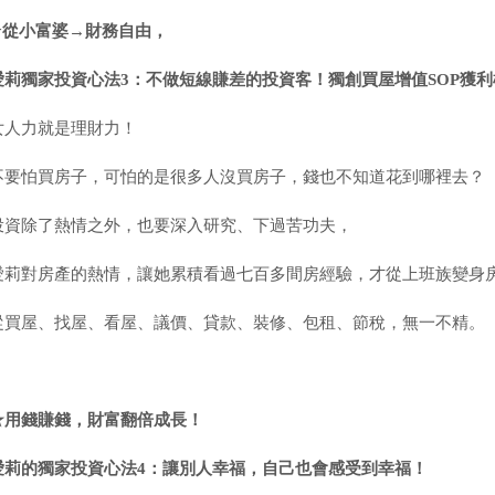
★
從小富婆
→
財務自由，
愛莉獨家投資心法
3
：不做短線賺差的投資客！獨創買屋增值
SOP
獲利
女人力就是理財力！
不要怕買房子，可怕的是很多人沒買房子，錢也不知道花到哪裡去？
投資除了熱情之外，也要深入研究、下過苦功夫，
愛莉對房產的熱情，讓她累積看過七百多間房經驗，才從上班族變身
從買屋、找屋、看屋、議價、貸款、裝修、包租、節稅，無一不精。
★用錢賺錢，財富翻倍成長！
愛莉的獨家投資心法
4
：讓別人幸福，自己也會感受到幸福！