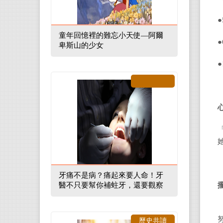
●
童年回憶裡的難忘小天使—阿爾
●
卑斯山的少女
●
牙痛不是病？痛起來要人命！牙
醫不只要幫你補蛀牙，還要觀察
口腔裡的整體環境
歷史共讀