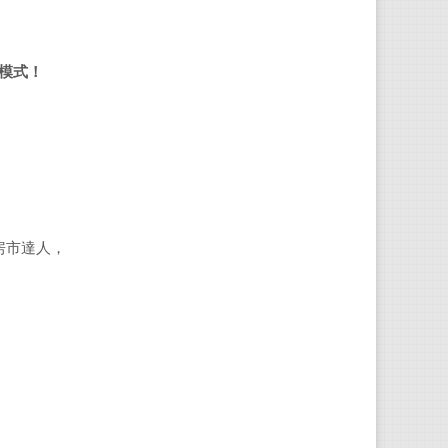
模式！
房市達人，