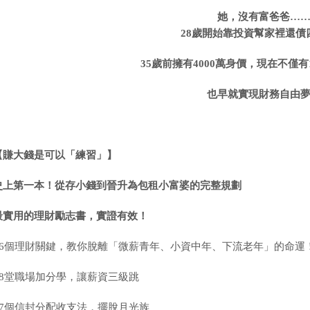
她，沒有富爸爸
…
28
歲開始靠投資幫家裡還債
35
歲前擁有
4000
萬身價，現在不僅有
也早就實現財務自由
【賺大錢是可以「練習」】
史上第一本！從存小錢到晉升為包租小富婆的完整規劃
最實用的理財勵志書，實證有效！
6
個理財關鍵，教你脫離「微薪青年、小資中年、下流老年」的命運
8
堂職場加分學，讓薪資三級跳
7
個信封分配收支法，擺脫月光族