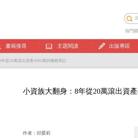
熱門
書籍搜尋
主題閱讀
出版專區
8年從20萬滾出資產4000萬的賺錢筆記
小資族大翻身：8年從20萬滾出資產
作者：邱愛莉