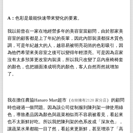
A
：
色彩是最能快速帶來變化的要素。
我以前曾在一家在地經營多年的美容室當顧問，由於那家美
容室的顧客都是上了年紀的長輩，因此內部裝潢都採木質色
調，可是年紀越大的人，越容易被明亮花俏的色彩吸引，因
為他們希望來美容室之後可以變得年輕漂亮。可是因為店家
沒有太多預算更改室內裝潢，所以我只改變了店內座椅椅套
的顏色，也把牆面漆成明亮的顏色，客人自然而然就增加
了。
我在擔任農協
Hanaro Mart
超市（
）的顧問
擁有
2120
家分店
在韓
時也碰過一個問題。因為該公司從制服到陳列架一律使用綠
色，導致產品因為顏色與蔬菜相似而不容易被看見，看起來
也不太新鮮好吃。所以我把陳列架的色系改成「深灰色」，
讓蔬菜水果都能一目了然，看起來更新鮮，甚至增添了「高