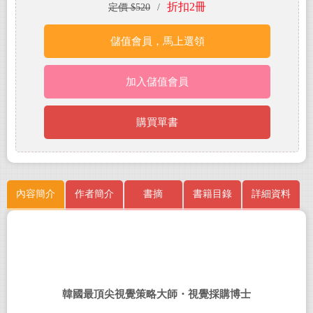
折扣2冊
定價 $520
/
儲值會員，馬上選領
加入儲值會員
購買單書
內容簡介
作者簡介
書摘
書籍目錄
詳細資料
韓國最頂尖視覺策略大師・視覺採購博士