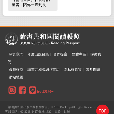
童書，陪你一直到長
大！
關於我們
|
年度出版目錄
|
合作提案
|
媒體專區
|
聯絡我
們
|
會員權益
|
讀書共和國網路書店
|
隱私權政策
|
常見問題
|
網站地圖
@otf3170w
「讀書共和國出版集團版權所有」©2016 Bookrep All Rights Reserved.
客服電話：02-2218-1417 分機 1322、1125、1136