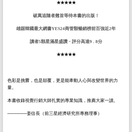
★★★★★
破萬追隨者翹首等待本書的出版！
雄踞韓國最大網書YES24商管類暢銷榜前百強近2年
讀者
5
顆星滿星盛讚・評分高達
9 .
8
分
★★★★★
色彩
是挑釁，也是
顛
覆，更
是能牽動人心與改變世界的力
量。
本書收錄視覺行銷大師扎實的專業知識，推薦大家一讀。
──────
姜信長（前三星經濟研究所專務理事）