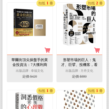
1
2
扣抵
冊
扣抵
冊
華爾街頂尖操盤手的黃
形塑市場的巨人：鬼
金投資法：7大獲利商
才、巨擘、投機客，看
品、2大操作手法，金
肯恩．費雪剖析金融史
出版品牌 : 幸福文化
出版品牌 : 方舟文化
融危機下的致富之鑰
上百大神人
定價 $420
定價 $880
【附贈入門別冊：
Mr.Market市場先生─台
灣黃金投資，第一次操
1
1
扣抵
冊
扣抵
冊
作就上手！】