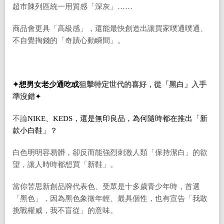
超市陳列區統一用質感「深灰」……
商品會更具
「
高級感
」，還能
最快創造出讓買家噗通噗通、
不自覺掏錢的「奇蹟心動瞬間」。
✦
想男女老少通吃或
狙擊特定世代的喜好，從「
黑白」
入手
準沒錯
✦
不論
NIKE
、KEDS，還是無印良品，為何隨時都在推出「新
款小白鞋」？
白色明明容易髒，卻反而能強烈刺激人類「保持潔白」的欲
望，讓人時時都想買「新鞋」。
當你苦思新創品牌代表色、受眾是十多歲青少年時，首選
「黑色」，因為黑色象徵年輕、最具個性
，也有宣告「我敢
挑戰權威，我不盲從」的意味。