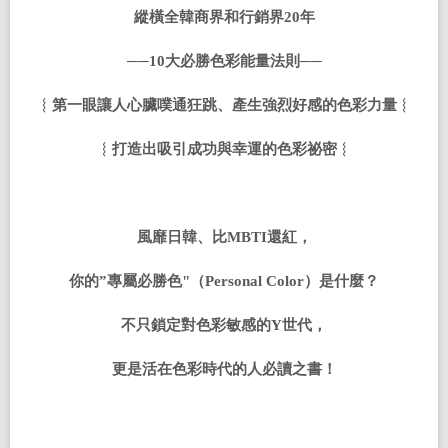
縱橫全韓商界和行銷界
20
年
──
10
大必勝色彩能量法則──
︴第一眼讓人心臟噗通狂跳、產生強烈好感的色彩力量︴
︴打造出吸引成功與幸運的色彩祕密︴
風靡日韓、比
MBTI
還紅，
你的
”
專屬必勝色
"
（
Personal Color
）是什麼？
不只鎖定對色彩敏感的
Y
世代，
更是活在色彩時代的人必讀之書！