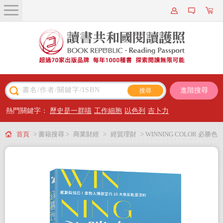
關於我們
近期新書
書籍搜尋
進階搜尋
主題閱讀
熱門關鍵字：
歷史是一群喵
工作細胞
以色列
吉卜力
出版專區
首頁
> 書籍搜尋 >
商業財經
>
經貿理財
> WINNING COLOR 必勝色
會員專屬
公式書：觸動與挑撥！牽動人類欲望的10大色彩能量法則
會員儲值方案