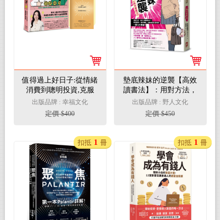
值得過上好日子:從情緒
墊底辣妹的逆襲【高效
消費到聰明投資,克服
讀書法】：用對方法，
「不夠花、不敢花」的
名校入學輕鬆get！點燃
出版品牌 : 幸福文化
出版品牌 : 野人文化
金錢焦慮、學會建立有
動機×漲分策略×優勢環
定價 $400
定價 $450
安心感的全方位財務計
境打造=考試實力大爆
畫
發
1
1
扣抵
冊
扣抵
冊