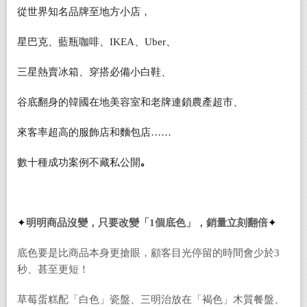
從世界知名品牌至地方小店，
星巴克、藍瓶咖啡、IKEA、Uber、
三星熱賣冰箱、穿搭必備小白鞋、
谷底翻身的韓國在地美容室和老牌連鎖農產超市、
來客率超高的服飾店和麵包店……
數十種成功案例不藏私公開
｡
✦
明明商品
沒變
，
只要改變「1個底色」
，
銷量立刻翻倍
✦
底色要是
比商品
本身
更
搶眼
，
顧客目光停留的時間會少於3
秒、甚至更短！
草莓蛋糕配「白色」瓷盤、三明治放在「褐色」木質餐盤、