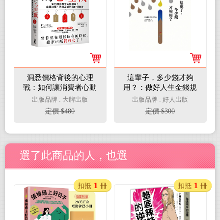
洞悉價格背後的心理
這輩子，多少錢才夠
戰：如何讓消費者心動
用？：做好人生金錢規
買單？掌握訂價、決策
畫，薪資凍漲、經濟再
出版品牌 : 大牌出版
出版品牌 : 好人出版
及談判的57項技術
悶，也難不倒做好準備
定價 $480
定價 $300
的人
選了此商品的人，也選
1
1
扣抵
冊
扣抵
冊