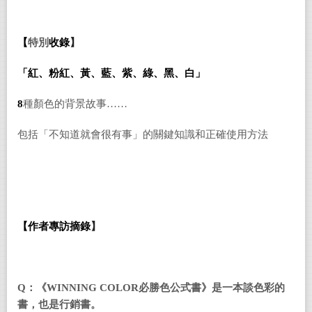
【
特別
收錄
】
「紅、粉紅、黃、藍、紫、綠、黑、白」
8
種顏色的
背景故事……
包括「不知道就會很有事」的關鍵知識和正確
使用方法
【作者專訪摘錄
】
Q
：《
WINNING COLOR
必勝色公式書
》是一本談色彩的
書，也是行銷書。