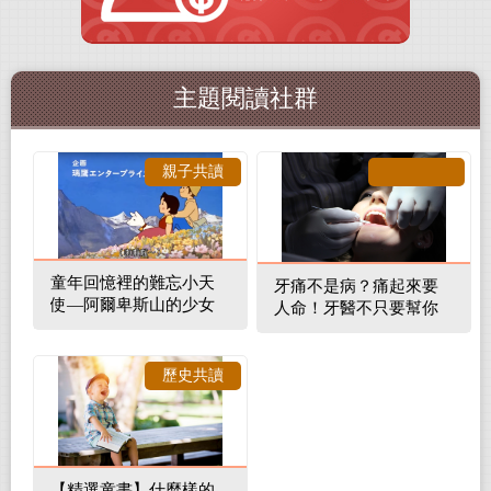
主題閱讀社群
親子共讀
童年回憶裡的難忘小天
牙痛不是病？痛起來要
使—阿爾卑斯山的少女
人命！牙醫不只要幫你
補蛀牙，還要觀察口腔
裡的整體環境
歷史共讀
【精選童書】什麼樣的