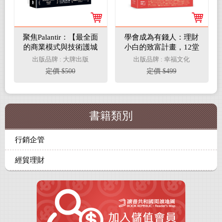
聚焦Palantir：【最全面
學會成為有錢人：理財
的商業模式與技術護城
小白的致富計畫，12堂
河解析】從軍工神祕獨
影響百萬普通人的創富
出版品牌 : 大牌出版
出版品牌 : 幸福文化
角獸到AI軟體霸主，帕
金錢課
定價 $500
定價 $499
蘭泰爾Palantir如何用AI
顛覆五角大廈與華爾
街，重塑全球權力與商
業格局
書籍類別
行銷企管
經貿理財