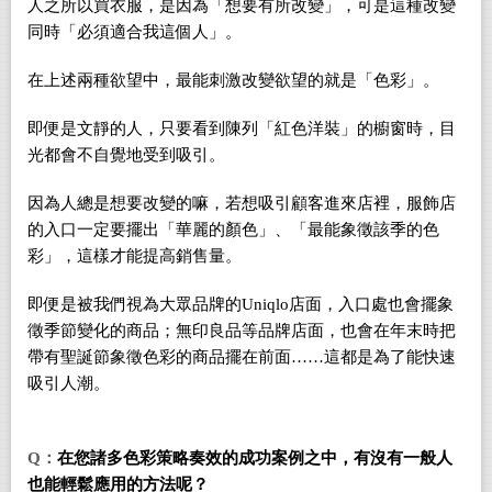
人之所以買衣服，是因為「想要有所改變」，可是這種改變
同時「必須適合我這個人」。
在上述兩種欲望中，最能刺激改變欲望的就是「色彩」。
即便是文靜的人，只要看到陳列「紅色洋裝」的櫥窗時，目
光都會不自覺地受到吸引。
因為人總是想要改變的嘛，若想吸引顧客進來店裡，服飾店
的入口一定要擺出「華麗的顏色」、「最能象徵該季的色
彩」，這樣才能提高銷售量。
即便是被我們視為大眾品牌的
Uniqlo
店面，入口處也會擺象
徵季節變化的商品；無印良品等品牌店面，也會在年末時把
帶有聖誕節象徵色彩的商品擺在前面……這都是為了能快速
吸引人潮。
Q
：
在您諸多色彩策略奏效的成功案例之
中，
有沒有一般
人
也
能輕鬆應用
的方法
呢
？