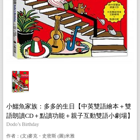
小鱷魚家族：多多的生日【中英雙語繪本＋雙
語朗讀CD＋點讀功能＋親子互動雙語小劇場】
Dodo’s Birthday
作者：(文)麥克・史密斯 (圖)米雅