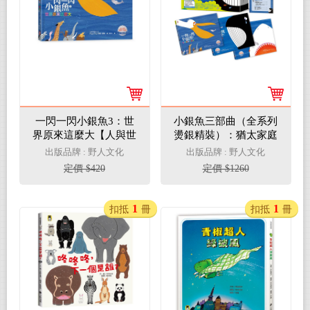
一閃一閃小銀魚3：世
小銀魚三部曲（全系列
界原來這麼大【人與世
燙銀精裝）：猶太家庭
界｜猶太教育啟蒙小聖
給孩子的第一套「生命
出版品牌 : 野人文化
出版品牌 : 野人文化
經】(全書燙銀精裝，2
教育」啟蒙書（全三冊
定價 $420
定價 $1260
～8歲必讀)
附精美書盒，加贈生命
教育學習單 & 益智遊戲
手冊）
1
1
扣抵
冊
扣抵
冊