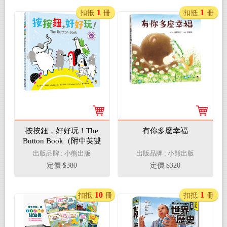
1
1
扣抵
冊
扣抵
冊
按按鈕，好好玩！The
有你多麼幸福
Button Book（附中英雙
語QR Code音檔）
出版品牌 : 小熊出版
出版品牌 : 小熊出版
定價 $380
定價 $320
10
1
扣抵
冊
扣抵
冊