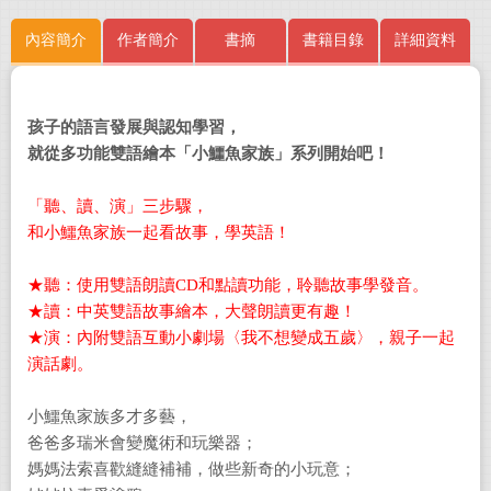
內容簡介
作者簡介
書摘
書籍目錄
詳細資料
孩子的語言發展與認知學習，
就從多功能雙語繪本「小鱷魚家族」系列開始吧！
「聽、讀、演」三步驟，
和小鱷魚家族一起看故事，學英語！
★聽：使用雙語朗讀CD和點讀功能，聆聽故事學發音。
★讀：中英雙語故事繪本，大聲朗讀更有趣！
★演：內附雙語互動小劇場〈我不想變成五歲〉，親子一起
演話劇。
小鱷魚家族多才多藝，
爸爸多瑞米會變魔術和玩樂器；
媽媽法索喜歡縫縫補補，做些新奇的小玩意；