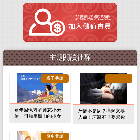
主題閱讀社群
親子共讀
童年回憶裡的難忘小天
牙痛不是病？痛起來要
使—阿爾卑斯山的少女
人命！牙醫不只要幫你
補蛀牙，還要觀察口腔
裡的整體環境
歷史共讀