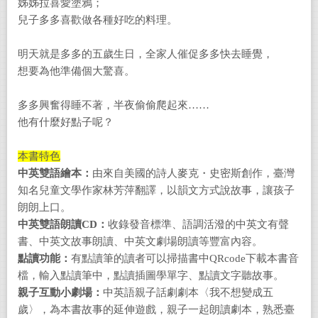
姊姊拉喜愛塗鴉；
兒子多多喜歡做各種好吃的料理。
明天就是多多的五歲生日，全家人催促多多快去睡覺，
想要為他準備個大驚喜。
多多興奮得睡不著，半夜偷偷爬起來……
他有什麼好點子呢？
本書特色
中英雙語繪本：
由來自美國的詩人麥克・史密斯創作，臺灣
知名兒童文學作家林芳萍翻譯，以韻文方式說故事，讓孩子
朗朗上口。
中英雙語朗讀CD
：
收錄發音標準、語調活潑的中英文有聲
書、中英文故事朗讀、中英文劇場朗讀等豐富內容。
點讀功能：
有點讀筆的讀者可以掃描書中QRcode下載本書音
檔，輸入點讀筆中，點讀插圖學單字、點讀文字聽故事。
親子互動小劇場：
中英語親子話劇劇本〈我不想變成五
歲〉，為本書故事的延伸遊戲，親子一起朗讀劇本，熟悉臺