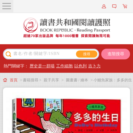
關於我們
近期新書
書籍搜尋
進階搜尋
主題閱讀
熱門關鍵字：
歷史是一群喵
工作細胞
以色列
吉卜力
出版專區
首頁
> 書籍搜尋 >
親子共享
>
圖畫書 / 繪本
> 小鱷魚家族：多多的生
會員專屬
日【中英雙語繪本＋雙語朗讀CD＋點讀功能＋親子互動雙語小劇場】
會員儲值方案