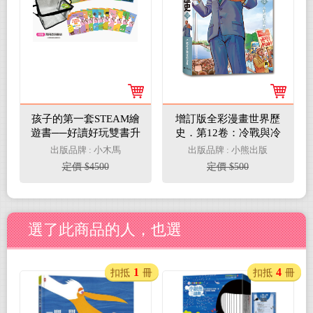
孩子的第一套STEAM繪
增訂版全彩漫畫世界歷
遊書──好讀好玩雙書升
史．第12卷：冷戰與冷
級版10冊大全套【附贈
戰後的世界
出版品牌 : 小木馬
出版品牌 : 小熊出版
透明萬用書袋】
定價 $4500
定價 $500
選了此商品的人，也選
1
4
扣抵
冊
扣抵
冊