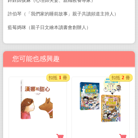
鋅鋰師拔麻（心理師夫妻、親職教養專家）
許伯琴（「我們家的睡前故事」親子共讀頻道主持人）
藍莓媽咪（親子日文繪本讀書會創辦人）
您可能也感興趣
1
2
扣抵
冊
扣抵
冊