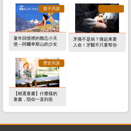
親子共讀
童年回憶裡的難忘小天
牙痛不是病？痛起來要
使—阿爾卑斯山的少女
人命！牙醫不只要幫你
補蛀牙，還要觀察口腔
裡的整體環境
歷史共讀
【精選童書】什麼樣的
童書，陪你一直到長
大！