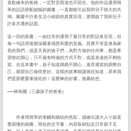
喜歡繪本的爸媽，一定對宮西達也不陌生。他的作品運用簡
單的話語搭配細膩的圖畫，一直都能引起我和兒子很大的共
鳴。圖畫中許多生活小細節的真實呈現，更開啟了我和兒子
許多共通的話題。
這一回的新書，一如往常的運用了最日常的對話來呈現，但
每一句話背後都深藏著感恩和愛的意義。其實不管是身為家
長的我們，或是天真的孩子們，為對方做的任何事，都是希
望彼此開心，只不過有時做的方式不對，或是表達的不夠恰
當。在這本書中，孩子知道媽媽不開心，進而適當的調整自
己，期望自己做得更好。這樣的故事能讓彼此知道，原來我
們是那麼愛著彼此的！這麼棒的好書，推薦給您。
──
林裕國（三歲孩子的爸爸)
作者用簡單的筆觸和繽紛的色彩，描繪出讓大人小孩直
覺易懂的插圖，簡短的文字量，內容取材貼近日常親子互