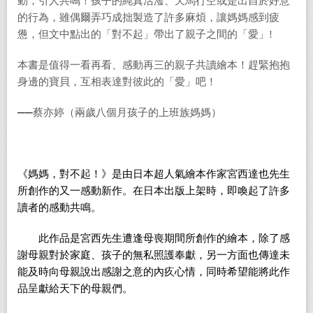
動，引人共鳴！孩子的純真活潑、天馬行空或是出自於好意
的行為，雖偶爾弄巧成拙製造了許多麻煩，讓媽媽感到疲
憊，但文中點出的「對不起」帶出了親子之間的「愛」!
本書是值得一看再看、感動再三的親子共讀繪本！趕緊抱抱
身邊的寶貝，互相表達對彼此的「愛」吧！
──
蔡亦婷（兩歲八個月孩子的上班族媽媽）
《媽媽，對不起！》是由日本超人氣繪本作家宮西達也先生
所創作的又一感動新作。在日本出版上架時，即喚起了許多
讀者的感動共鳴。
此作品是宮西先生遭逢母喪期間所創作的繪本，除了感
謝母親對於家庭、孩子的無私照護奉獻，另一方面也傳達未
能及時向母親說出感謝之意的內疚心情，同時希望能將此作
品呈獻給天下的母親們。