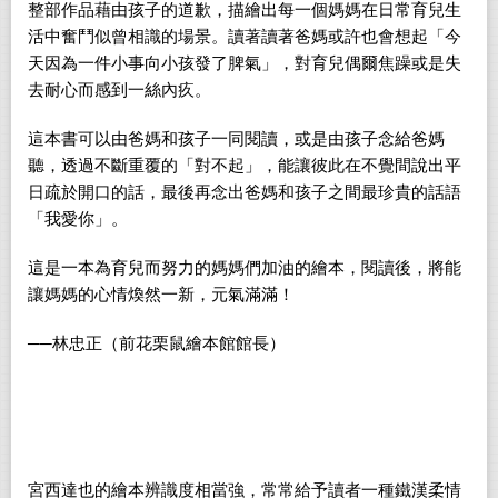
整部作品藉由孩子的道歉，描繪出每一個媽媽在日常育兒生
活中奮鬥似曾相識的場景。讀著讀著爸媽或許也會想起「今
天因為一件小事向小孩發了脾氣」，對育兒偶爾焦躁或是失
去耐心而感到一絲內疚。
這本書可以由爸媽和孩子一同閱讀，或是由孩子念給爸媽
聽，透過不斷重覆的「對不起」，能讓彼此在不覺間說出平
日疏於開口的話，最後再念出爸媽和孩子之間最珍貴的話語
「我愛你」。
這是一本為育兒而努力的媽媽們加油的繪本，閱讀後，將能
讓媽媽的心情煥然一新，元氣滿滿！
──林忠正（前花栗鼠繪本館館長）
宮西達也的繪本辨識度相當強，常常給予讀者一種鐵漢柔情