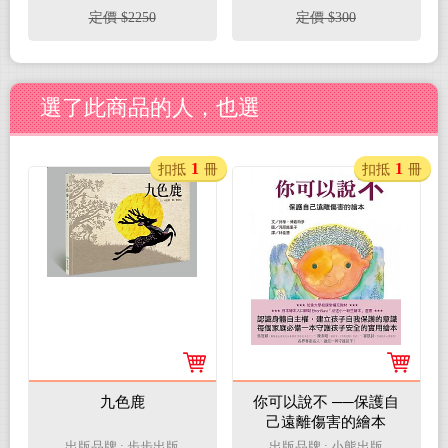
定價 $2250
定價 $300
選了此商品的人，也選
1
1
扣抵
冊
扣抵
冊
九色鹿
你可以說不 ──保護自
己遠離傷害的繪本
出版品牌 : 步步出版
出版品牌 : 小熊出版