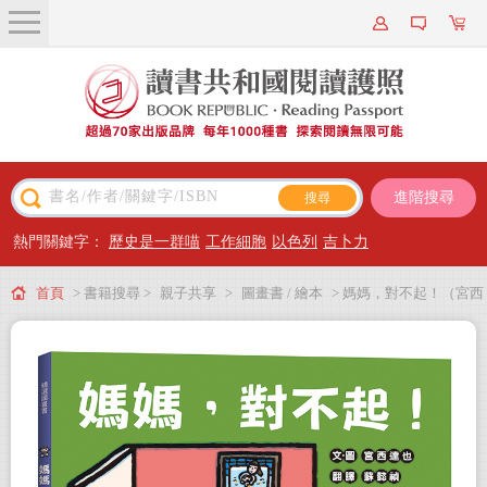
關於我們
近期新書
書籍搜尋
進階搜尋
主題閱讀
熱門關鍵字：
歷史是一群喵
工作細胞
以色列
吉卜力
出版專區
首頁
> 書籍搜尋 >
親子共享
>
圖畫書 / 繪本
> 媽媽，對不起！（宮西
會員專屬
達也獻給媽媽的育兒支援繪本）
會員儲值方案