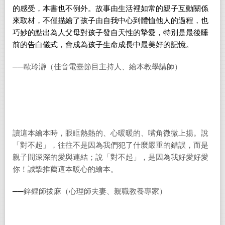
的感受，本書也不例外。故事由生活裡如常的親子互動關係
來取材，不僅描繪了孩子由自我中心到體恤他人的過程，也
巧妙的點出為人父母對孩子發自天性的摯愛，特別是最後睡
前的告白儀式，會成為孩子生命成長中最美好的記憶。
──
歐玲瀞（佳音電臺節目主持人、繪本教學講師）
讀這本繪本時，眼眶熱熱的、心暖暖的、嘴角微微上揚。說
「對不起」，往往不是因為我們犯了什麼嚴重的錯誤，而是
親子間深深的愛與連結；說「對不起」，是因為我好愛好愛
你！誠摯推薦這本暖心的繪本。
──
鋅鋰師拔麻（心理師夫妻、親職教養專家）