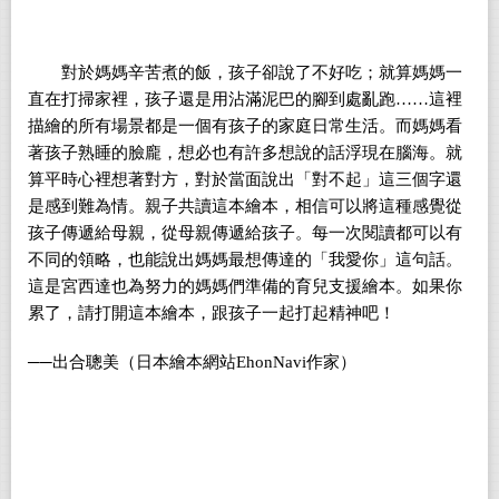
對於媽媽辛苦煮的飯，孩子卻說了不好吃；就算媽媽一
直在打掃家裡，孩子還是用沾滿泥巴的腳到處亂跑……這裡
描繪的所有場景都是一個有孩子的家庭日常生活。而媽媽看
著孩子熟睡的臉龐，想必也有許多想說的話浮現在腦海。就
算平時心裡想著對方，對於當面說出「對不起」這三個字還
是感到難為情。親子共讀這本繪本，相信可以將這種感覺從
孩子傳遞給母親，從母親傳遞給孩子。每一次閱讀都可以有
不同的領略，也能說出媽媽最想傳達的「我愛你」這句話。
這是宮西達也為努力的媽媽們準備的育兒支援繪本。如果你
累了，請打開這本繪本，跟孩子一起打起精神吧！
──
出合聰美（日本繪本網站EhonNavi作家）