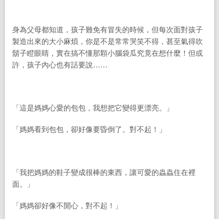
身為父母
都知道，
孩子難免有冒失的時候，但每次面對孩子
製造出來的大小麻煩，你是不是常常哭笑不得，甚至氣得吹
鬍子瞪眼睛，實在搞不懂那顆小腦袋瓜究竟在想什麼！但或
許，孩子內心也有話要說……
「這是媽媽心愛的包包，我想把它變得更漂亮。」
「媽媽看到包包，卻好像要昏倒了。對不起！」
「我把媽媽的鞋子變成很棒的東西，讓可愛的蟲蟲住在裡
面。」
「媽媽卻好像不開心，對不起！」