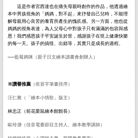
這是作者宮西達也在痛失母親時創作的作品，他透過繪
本中男孩視角的「媽媽，對不起」來抒發自己兒時，不能理
解母親用心良苦的養育所產生的愧疚感。另一方面，他也從
媽媽的視角表達，為人父母心中對孩子只有滿滿的包容與感
恩！我們感恩孩子平安誕生於世，感謝孩子在世上健康快樂
的每一天。孩子的搞怪、出錯等，其實只是成長的過程。
──
藍莓媽咪（親子日文繪本讀書會創辦人）
※
讚譽推薦
（依首字筆畫排序）
汪仁雅（「繪本小情歌」版主）
林忠正（前花栗鼠繪本館館長）
歐玲瀞（佳音電臺節目主持人、繪本教學講師）