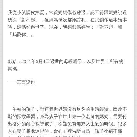
我從小就調皮搗蛋，常讓媽媽傷心難過，記不得跟媽媽說過
幾次「對不起」，但媽媽每次都原諒我。在我創作這本繪本
時，媽媽卻過世了。現在，我想跟媽媽說：「對不起」和
「我愛你」。
獻給，2021年6月4日過世的母親昭子，以及世界上所有的
媽媽。
——宮西達也
年幼的孩子，對這個世界還沒有足夠的生活經驗，因此不
斷的探索學習，身為孩子在世上第一位老師的媽媽，需要付
出格外的耐心教導孩子，卻難免有無奈又生氣的時候。很多
人在親子相處遇挫時，會在心裡告訴自己「孩子小還不懂