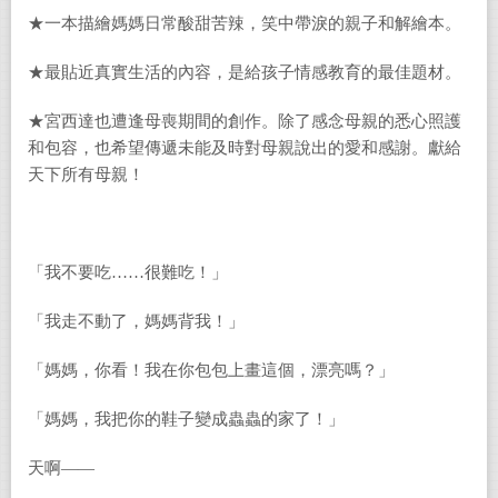
★一本描繪媽媽日常酸甜苦辣，笑中帶淚的親子和解繪本。
★最貼近真實生活的內容，是給孩子情感教育的最佳題材。
★宮西達也遭逢母喪期間的創作。除了感念母親的悉心照護
和包容，也希望傳遞未能及時對母親說出的愛和感謝。獻給
天下所有母親！
「我不要吃……很難吃！」
「我走不動了，媽媽背我！」
「媽媽，你看！我在你包包上畫這個，漂亮嗎？」
「媽媽，我把你的鞋子變成蟲蟲的家了！」
天啊——