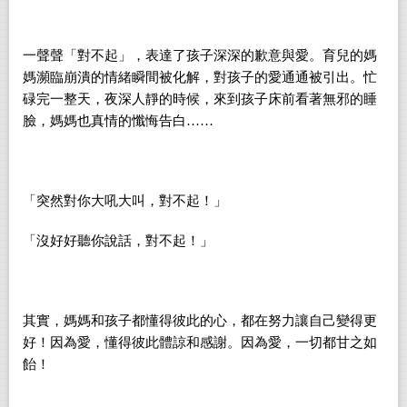
一聲聲
「
對不起
」
，表達了孩子深深的歉意與愛。育兒的媽
媽瀕臨崩潰的情緒瞬間被化解，對孩子的愛通通被引出。忙
碌完一整天，夜深人靜的時候，來到孩子床前看著無邪的睡
臉，媽媽也真情的懺悔告白……
「突然對你大吼大叫，對不起！」
「沒好好聽你說話，對不起！」
其實，媽媽和孩子都懂得彼此的心，都在努力讓自己變得更
好！因為愛，懂得彼此體諒和感謝。因為愛，一切都甘之如
飴！