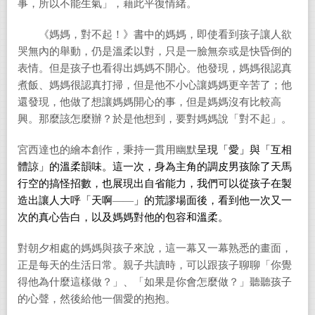
事，所以不能生氣」，藉此平復情緒。
《媽媽，對不起！》書中的媽媽，即使看到孩子讓人欲
哭無內的舉動，仍是溫柔以對，只是一臉無奈或是快昏倒的
表情。但是孩子也看得出媽媽不開心。他發現，媽媽很認真
煮飯、媽媽很認真打掃，但是他不小心讓媽媽更辛苦了；他
還發現，他做了想讓媽媽開心的事，但是媽媽沒有比較高
興。那麼該怎麼辦？於是他想到，要對媽媽說「對不起」。
宮西達也的繪本創作，秉持一貫用幽默
呈現「愛」與「互相
體諒」的溫柔韻味。這一次，身為主角的調皮男孩除了天馬
行空的搞怪招數，也展現出自省能力，我們可以從孩子在製
造出讓人大呼「天啊
——
」的荒謬場面後，看到他一次又一
次的真心告白，以及媽媽對他的包容和溫柔。
對朝夕相處的媽媽與孩子來說，這一幕又一幕熟悉的畫面，
正是每天的生活日常。親子共讀時，可以跟孩子聊聊「你覺
得他為什麼這樣做？」、「如果是你會怎麼做？」聽聽孩子
的心聲，然後給他一個愛的抱抱。