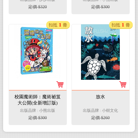
定價 $320
定價 $300
1
1
扣抵
冊
扣抵
冊
校園魔術師：魔術祕笈
放水
大公開(全新增訂版)
出版品牌 : 小熊出版
出版品牌 : 小樹文化
定價 $300
定價 $260