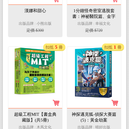
漢娜和甜心
1分鐘怪奇密室逃脫套
書：神祕醫院篇、金字
塔詛咒篇(超值加贈好好
出版品牌 : 小熊出版
出版品牌 : 幸福文化
玩1分鐘沙漏)
定價 $300
定價 $720
5
1
扣抵
冊
扣抵
冊
超級工程MIT【書盒典
神探邁克狐-偵探大賽篇
藏版】(共5冊)
(5)：黃金劫案
出版品牌 : 木馬文化
出版品牌 : 晴好出版