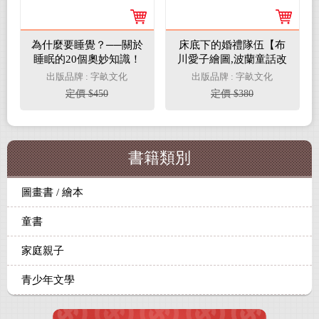
為什麼要睡覺？──關於
床底下的婚禮隊伍【布
睡眠的20個奧妙知識！
川愛子繪圖,波蘭童話改
編繪本】
出版品牌 : 字畝文化
出版品牌 : 字畝文化
定價 $450
定價 $380
書籍類別
圖畫書 / 繪本
童書
家庭親子
青少年文學