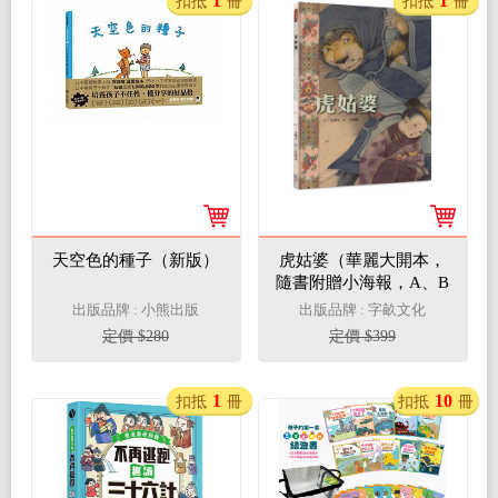
1
1
扣抵
冊
扣抵
冊
天空色的種子（新版）
虎姑婆（華麗大開本，
隨書附贈小海報，A、B
兩款隨機贈其一）
出版品牌 : 小熊出版
出版品牌 : 字畝文化
定價 $280
定價 $399
1
10
扣抵
冊
扣抵
冊