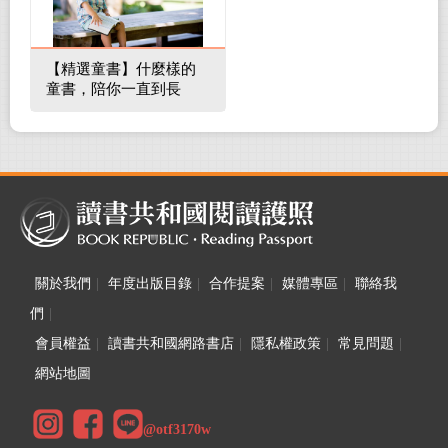
【精選童書】什麼樣的
童書，陪你一直到長
大！
關於我們
|
年度出版目錄
|
合作提案
|
媒體專區
|
聯絡我
們
|
會員權益
|
讀書共和國網路書店
|
隱私權政策
|
常見問題
|
網站地圖
@otf3170w