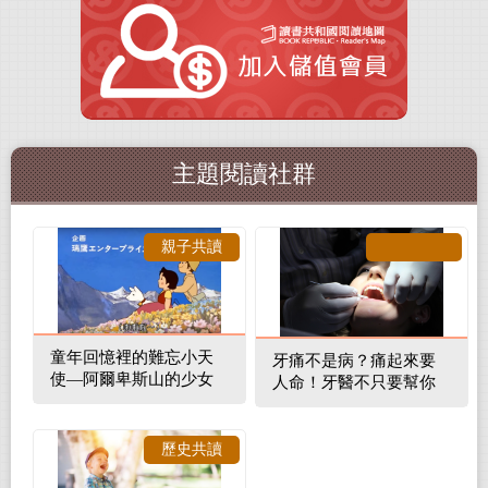
主題閱讀社群
親子共讀
童年回憶裡的難忘小天
牙痛不是病？痛起來要
使—阿爾卑斯山的少女
人命！牙醫不只要幫你
補蛀牙，還要觀察口腔
裡的整體環境
歷史共讀