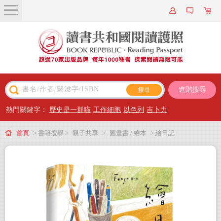
關於我們
近期新書
書籍搜尋
進階搜尋
主題閱讀
熱門關鍵字：
歷史是一群喵
工作細胞
以色列
吉卜力
出版專區
首頁
> 書籍搜尋 >
親子共享
>
圖畫書 / 繪本
> 繪日記
會員專屬
會員儲值方案