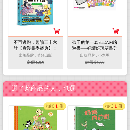
不再逃跑，趣讀三十六
孩子的第一套STEAM繪
計【看漫畫學經典】：
遊書──好讀好玩雙書升
附贈「趣讀成語收藏
級版10冊大全套【附贈
出版品牌 : 晴好出版
出版品牌 : 小木馬
卡」
透明萬用書袋】
定價 $350
定價 $4500
選了此商品的人，也選
1
1
扣抵
冊
扣抵
冊