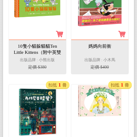
10隻小貓躲貓貓Ten
媽媽向前衝
Little Kittens（附中英雙
語QR Code音檔）
出版品牌 : 小熊出版
出版品牌 : 小木馬
定價 $380
定價 $400
1
1
扣抵
冊
扣抵
冊