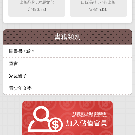
初衷（隨書附贈宮西達
出版品牌 : 木馬文化
出版品牌 : 小熊出版
也獨家授權獨角仙武士
定價 $360
定價 $350
紙相撲遊戲）
書籍類別
圖畫書 / 繪本
童書
家庭親子
青少年文學