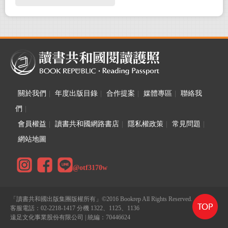
大！
關於我們
|
年度出版目錄
|
合作提案
|
媒體專區
|
聯絡我
們
|
會員權益
|
讀書共和國網路書店
|
隱私權政策
|
常見問題
|
網站地圖
@otf3170w
「讀書共和國出版集團版權所有」©2016 Bookrep All Rights Reserved.
客服電話：02-2218-1417 分機 1322、1125、1136
遠足文化事業股份有限公司 | 統編：70446624