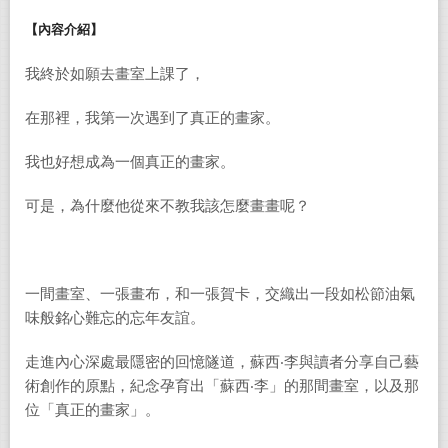
【內容介紹】
我終於如願去畫室上課了，
在那裡，我第一次遇到了真正的畫家。
我也好想成為一個真正的畫家。
可是，為什麼他從來不教我該怎麼畫畫呢？
一間畫室、一張畫布，和一張賀卡，交織出一段如松節油氣
味般銘心難忘的忘年友誼。
走進內心深處最隱密的回憶隧道，蘇西‧李與讀者分享自己藝
術創作的原點，紀念孕育出「蘇西‧李」的那間畫室，以及那
位「真正的畫家」。