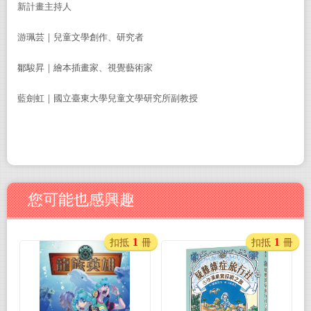
新計畫主持人
游珮芸｜兒童文學創作、研究者
鄒駿昇｜繪本插畫家、視覺藝術家
藍劍虹｜國立臺東大學兒童文學研究所副教授
您可能也感興趣
1
1
扣抵
冊
扣抵
冊