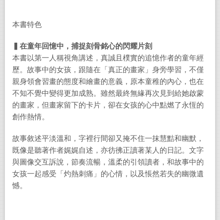
本書特色
▍在童年回憶中，捕捉刻骨銘心的閃耀片刻
本書以第一人稱視角講述，真誠且樸實的追憶作者的童年經
歷。故事中的女孩，跟隨在「真正的畫家」身旁學習，不僅
親身領會習畫的態度和繪畫的意義，原本童稚的內心，也在
不知不覺中變得更加成熟。雖然最終無緣再次見到給她啟蒙
的畫家，但畫家留下的卡片，卻在女孩的心中點燃了永恆的
創作熱情。
故事敘述平淡溫和，字裡行間卻又掩不住一抹慧黠和幽默，
既像是聽著作者娓娓自述，亦彷彿正讀著某人的日記。文字
與圖像交互訴說，節奏流暢，溫柔的引領讀者，和故事中的
女孩一起感受「灼熱刺痛」的心情，以及悵然若失的幽微遺
憾。