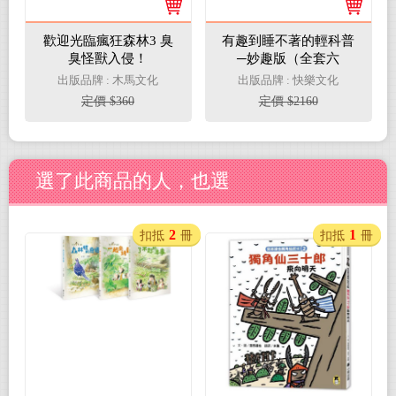
歡迎光臨瘋狂森林3 臭
有趣到睡不著的輕科普
臭怪獸入侵！
─妙趣版（全套六
冊）：自然、化學、生
出版品牌 : 木馬文化
出版品牌 : 快樂文化
物、植物、天文、地科
定價 $360
定價 $2160
選了此商品的人，也選
2
1
扣抵
冊
扣抵
冊