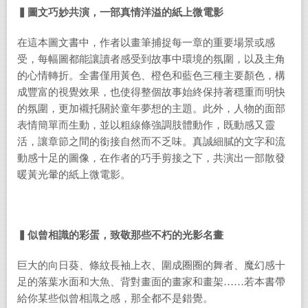
▍圖文巧妙共演，一部真情洋溢的紙上微電影
在這本圖文書中，作者以畫筆捕捉每一章的重要場景或感
受，每幅圖都能讓讀者感受到故事中環境的氛圍，以及主角
的心情轉折。全書僅用黃色、橙色和藍色三種主要顏色，構
成豐富的視覺效果，也使得整個故事始終保持著穩重而明快
的氛圍，更加襯托關於童年夢想的主題。此外，人物的面部
表情簡單而生動，並以粗線條強調肢體動作，既動感又靈
活，讓章節之間的銜接自然而不乏味。真誠細膩的文字和流
動感十足的圖像，在作者的巧手剪接之下，共演出一部散發
暖黃光暈的紙上微電影。
▍似曾相識的彩蛋，致敬那些不朽的光影名畫
巨大的向日葵、條紋長袖上衣、圍成圈圈的舞者、魔幻感十
足的落葉水面和大魚、背對畫面的畫家和畫架……若本書帶
給你某些似曾相識之感，那全都不是錯覺。