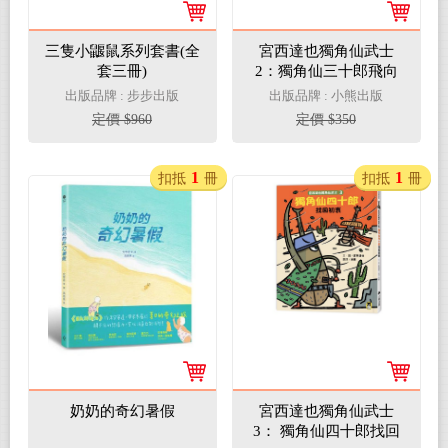
三隻小鼴鼠系列套書(全
宮西達也獨角仙武士
套三冊)
2：獨角仙三十郎飛向
明天（隨書附贈宮西達
出版品牌 : 步步出版
出版品牌 : 小熊出版
也獨家授權獨角仙武士
定價 $960
定價 $350
紙相撲遊戲）
1
1
扣抵
冊
扣抵
冊
奶奶的奇幻暑假
宮西達也獨角仙武士
3： 獨角仙四十郎找回