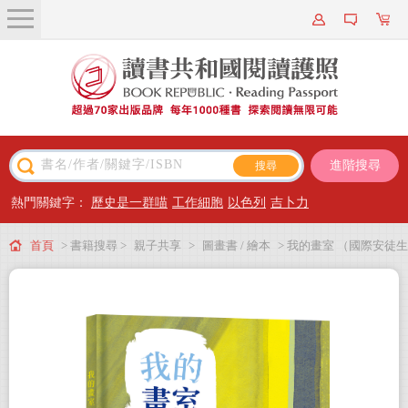
關於我們
近期新書
書籍搜尋
進階搜尋
主題閱讀
熱門關鍵字：
歷史是一群喵
工作細胞
以色列
吉卜力
出版專區
首頁
> 書籍搜尋 >
親子共享
>
圖畫書 / 繪本
> 我的畫室 （國際安徒生
會員專屬
大獎得主Suzy Lee的藝術啟蒙自傳圖文書）
會員儲值方案