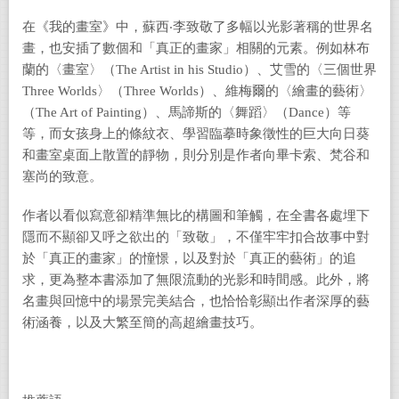
在《我的畫室》中，蘇西‧李致敬了多幅以光影著稱的世界名
畫，也安插了數個和「真正的畫家」相關的元素。例如林布
蘭的〈畫室〉（
The Artist in his Studio
）、艾雪的〈三個世界
Three Worlds
〉（
Three Worlds
）、維梅爾的〈繪畫的藝術〉
（
The Art of Painting
）、馬諦斯的〈舞蹈〉（
Dance
）等
等，而女孩身上的條紋衣、學習臨摹時象徵性的巨大向日葵
和畫室桌面上散置的靜物，則分別是作者向畢卡索、梵谷和
塞尚的致意。
作者以看似寫意卻精準無比的構圖和筆觸，在全書各處埋下
隱而不顯卻又呼之欲出的「致敬」，不僅牢牢扣合故事中對
於「真正的畫家」的憧憬，以及對於「真正的藝術」的追
求，更為整本書添加了無限流動的光影和時間感。此外，將
名畫與回憶中的場景完美結合，也恰恰彰顯出作者深厚的藝
術涵養，以及大繁至簡的高超繪畫技巧。