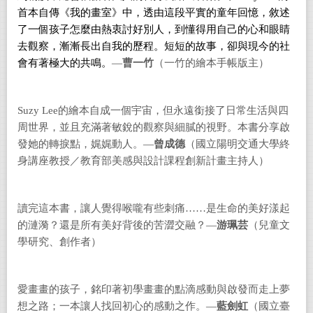
首本自傳《我的畫室》中，透由這段平實的童年回憶，敘述
了一個孩子怎麼由熱衷討好別人，到懂得用自己的心和眼睛
去觀察，漸漸長出自我的歷程。短短的故事，卻與現今的社
會有著極大的共鳴。
—
曹一竹
（一竹的繪本手帳版主）
Suzy Lee
的繪本自成一個宇宙，但永遠銜接了日常生活與四
周世界，並且充滿著敏銳的觀察與細膩的視野。本書分享啟
發她的轉捩點，娓娓動人。—
曾成德
（國立陽明交通大學終
身講座教授／教育部美感與設計課程創新計畫主持人）
讀完這本書，讓人覺得喉嚨有些刺痛……是生命的美好漾起
的漣漪？還是所有美好背後的苦澀交融？—
游珮芸
（兒童文
學研究、創作者）
愛畫畫的孩子，銘印著初學畫畫的點滴感動與啟發而走上夢
想之路；一本讓人找回初心的感動之作。—
藍劍虹
（國立臺