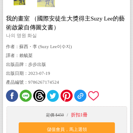
我的畫室 （國際安徒生大獎得主Suzy Lee的藝
術啟蒙自傳圖文書）
나의 명원 화실
作者：蘇西・李 (Suzy Lee이수지)
譯者：賴毓棻
出版品牌：步步出版
出版日期：2023-07-19
產品編號：9786267174524
折扣1冊
定價 $450
/
儲值會員，馬上選領