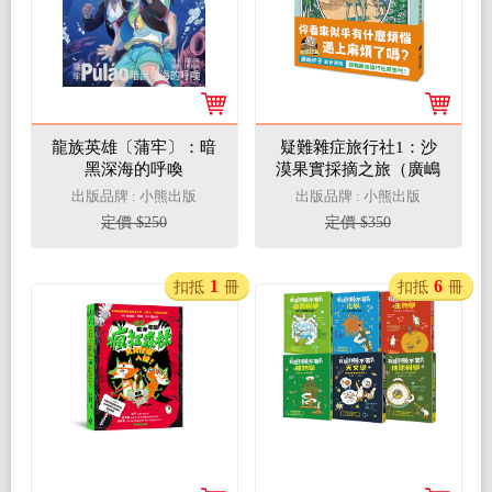
龍族英雄〔蒲牢〕：暗
疑難雜症旅行社1：沙
黑深海的呼喚
漠果實採摘之旅（廣嶋
玲子嶄新業務）
出版品牌 : 小熊出版
出版品牌 : 小熊出版
定價 $250
定價 $350
1
6
扣抵
冊
扣抵
冊