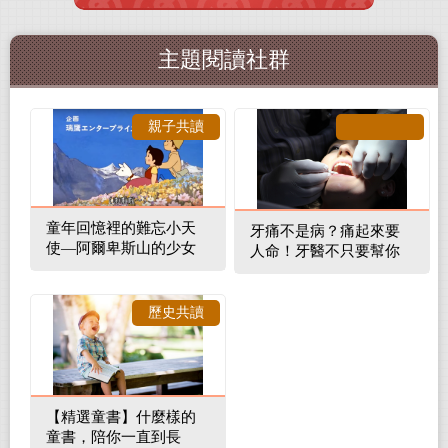
主題閱讀社群
親子共讀
童年回憶裡的難忘小天
牙痛不是病？痛起來要
使—阿爾卑斯山的少女
人命！牙醫不只要幫你
補蛀牙，還要觀察口腔
裡的整體環境
歷史共讀
【精選童書】什麼樣的
童書，陪你一直到長