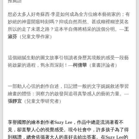
推薦語
想必太多人好奇蘇西‧李是如何成為全方位繪本藝術家的；有
妙絕的神靈開竅時刻嗎？抑或自然而然、甚或糊裡糊塗莫名
所以的走了未選之路？這本半自傳將精采的說個分明。—
王
淑芬
（兒童文學作家）
這個細膩生動的圖文故事引領讀者身歷其境般的感受一段藝
術啟蒙的過程，雋永而深刻！—
柯倩華
（童書評論者）
一部動人心弦的創作自述，日記體一般的文字娓娓敘述學習
繪畫的體悟：洞察力的啟發與追尋真摯感人的藝術力量。—
張靜宜
（兒童文學研究者）
享譽國際的繪本創作者
Suzy Lee
，作品中總是流淌著看不
見，卻直擊人心的視覺感受。現今社會中，許多孩子為了得
到稱讚，總會依循著大人的喜好去給出答案。在
Suzy Lee
的