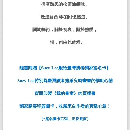
循著熟悉的松節油氣味，
走進蘇西‧李的回憶隧道。
關於藝術，關於初衷，關於熱愛，
一切，都由此啟程。
隨書附贈【
Suzy Lee
獻給臺灣讀者獨家簽名卡】
Suzy Lee
特別為臺灣讀者簽繪兒時畫畫的悸動心情
背面印製《我的畫室》內頁插畫
獨家精美印簽圖卡，收藏來自作者的真摯心意！
（
*
簽名圖卡乙張，正反雙面）